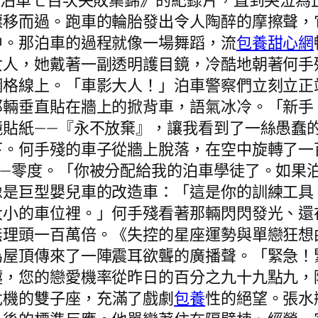
手泊車七百次失敗集錦》的紀錄片，直到哭泣為
漂移而過。跑車的輪胎發出令人陶醉的摩擦聲，
中。那泊車的過程就像一場舞蹈，流
包養甜心網
女人，她戴著一副透明護目鏡，冷酷地朝著何手
網格線上。「車影大人！」泊車警察們立刻立正
那輛垂直貼在牆上的掀背車，語氣冰冷。「新手
鏡貼紙——『永不放棄』，讓我看到了一絲愚蠢
下。何手殘的車子從牆上脫落，在空中旋轉了一
——零度。「你被分配給我的泊車學徒了。如果
像是巨型嬰兒車的改造車：「這是你的訓練工具
大小的車位裡。」何手殘看著那輛閃閃發光、還
無理頭一百萬倍。《失控的星座運勢與單戀狂想
為屋頂傳來了一陣震耳欲聾的廣播聲。「緊急！
嚏，您的戀愛機率從昨日的百分之九十九點九，
危機的雙子座，充滿了戲劇
包養
性的絕望。張水