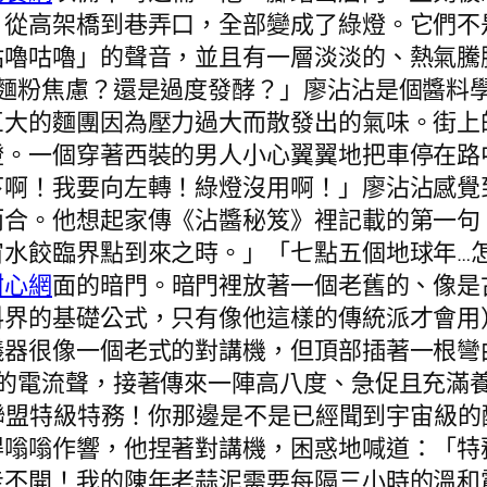
，從高架橋到巷弄口，全部變成了綠燈。它們不
咕嚕咕嚕」的聲音，並且有一層淡淡的、熱氣騰
「麵粉焦慮？還是過度發酵？」廖沾沾是個醬料
巨大的麵團因為壓力過大而散發出的氣味。街上
燈。一個穿著西裝的男人小心翼翼地把車停在路
下啊！我要向左轉！綠燈沒用啊！」廖沾沾感覺
而合。他想起家傳《沾醬秘笈》裡記載的第一句
宙水餃臨界點到來之時。」「七點五個地球年…
甜心網
面的暗門。暗門裡放著一個老舊的、像是
料界的基礎公式，只有像他這樣的傳統派才會用
儀器很像一個老式的對講機，但頂部插著一根彎
」的電流聲，接著傳來一陣高八度、急促且充滿
水餃聯盟特級特務！你那邊是不是已經聞到宇宙級
得嗡嗡作響，他捏著對講機，困惑地喊道：「特
不開！我的陳年老蒜泥需要每隔三小時的溫和震