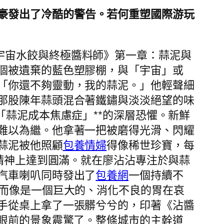
豪發出了冷酷的警告。若何重塑國際游玩
宇宙水餃與終極醬料師》第一章：蒜泥與
個被遺棄的藍色塑膠棚，與「宇宙」或
「你還不夠靈動，我的蒜泥。」他輕聲細
那股陳年蒜頭混合著鐵鏽與淡淡絕望的味
「蒜泥成本焦慮症」**的深層恐懼。新鮮
難以為繼。他拿著一把被磨得光滑、閃耀
蒜泥被他照顧
包養情婦
得像稀世珍寶，每
在精神上達到圓滿。就在廖沾沾專注於與蒜
汽車喇叭同時發出了
包養網
一個持續不
，而像是一個巨大的、消化不良的胃在哀
手從桌上拿了一張髒兮兮的，印著《沾醬
眼前的景象震驚了。整條城市的主幹道