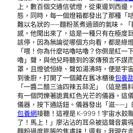
上，數百個交通信號燈，從東邊到西邊
態，同時，每一個燈箱都發出了那種「
難以名狀的——麵粉蒸煮過頭的氣味。
感。他聞出來了，這是一種只有在極度
該停，因為無論從哪個方向看，都是綠
「喂！你為什麼咕嚕咕嚕？你倒是紅一
嚕」聲，與他兒時聽到的家傳預言不謀
罩，且燈號恒綠、聲如湯沸時，便是宇
到後廚，打開了一個藏在舊冰櫃後
包養
「一醬二醋三油四辣五蒜泥」（這是醬
有一個閃爍著詭異紅色光芒的儀器。這
儀器，按下通話鈕。儀器發出「滋——
包養網
接聽！這裡是 K-999！宇宙
了！馬上！」廖沾沾的耳朵被這聲音震
麵粉過度膨脹的焦慮味！還有，我現在走