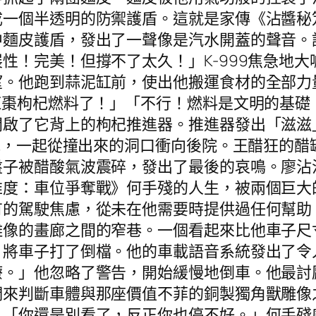
成一個半透明的防禦護盾。這就是家傳《沾醬秘
中麵皮護盾，發出了一聲像是汽水開蓋的聲音。
性！完美！但撐不了太久！」K-999焦急地
。他跑到蒜泥缸前，使出他搬運食材的全部力
紅棗枸杞燃料了！」「不行！燃料是文明的基礎
開啟了它背上的枸杞推進器。推進器發出「滋滋
著他，一起從撞出來的洞口衝向後院。王醋狂的
盤子被醋酸氣波震碎，發出了最後的哀鳴。廖沾
維度：車位爭奪戰》何手殘的人生，被兩個巨大
有的駕駛焦慮，從未在他需要時提供過任何幫助
雕像的畫廊之間的窄巷。一個看起來比他車子尺
。將車子打了倒檔。他的車載語音系統發出了令
療。」他忽略了警告，開始緩慢地倒車。他最討
們來判斷車體與那座價值不菲的銅製獨角獸雕像
：「你還是別看了，反正你也停不好。」何手殘