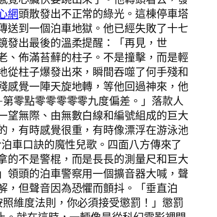
心網
頭散發出不正常的綠光。這棟停車塔
傳送到一個泊車地獄。他已經失敗了十七
鏡發出最後的溫柔提醒：「再見，世
老、佈滿苔蘚的柱子。不是撞擊，而是輕
地從柱子爆發出來，瞬間吞噬了何手殘和
殘感覺一陣天旋地轉，等他回過神來，他
—第零點零零零零零九度偏差。」落款人
一望無際、由無數白線和編號組成的巨大
的，有時感覺很重，有時像漂浮在游泳池
於泊車口訣的魔性兒歌。四面八方傳來了
拿的不是警棍，而是長長的測量尺和巨大
」領頭的泊車警察用一個擴音器大喊，聲
解，但聲音因為恐懼而顫抖。「垂直泊
按照維度法則，你必須接受懲罰！」懲罰