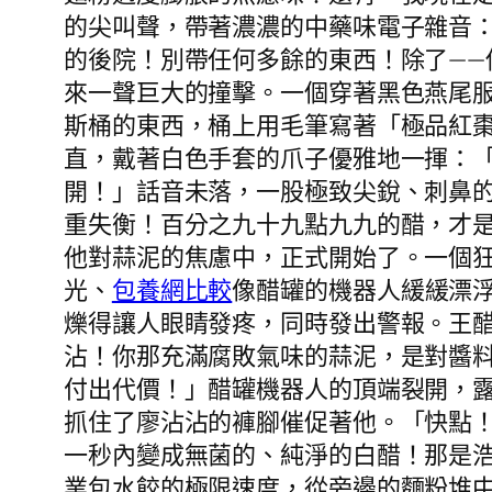
的尖叫聲，帶著濃濃的中藥味電子雜音：
的後院！別帶任何多餘的東西！除了—
來一聲巨大的撞擊。一個穿著黑色燕尾
斯桶的東西，桶上用毛筆寫著「極品紅棗
直，戴著白色手套的爪子優雅地一揮：
開！」話音未落，一股極致尖銳、刺鼻
重失衡！百分之九十九點九九的醋，才
他對蒜泥的焦慮中，正式開始了。一個
光、
包養網比較
像醋罐的機器人緩緩漂
爍得讓人眼睛發疼，同時發出警報。王
沾！你那充滿腐敗氣味的蒜泥，是對醬
付出代價！」醋罐機器人的頂端裂開，露
抓住了廖沾沾的褲腳催促著他。「快點
一秒內變成無菌的、純淨的白醋！那是
業包水餃的極限速度，從旁邊的麵粉堆