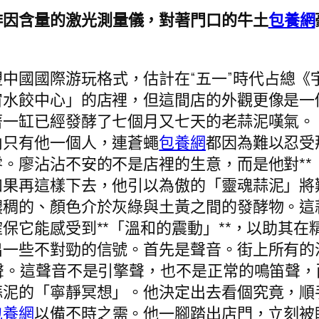
啡因含量的激光測量儀，對著門口的牛土
包養網
中國國際游玩格式，估計在“五一”時代占總《
宙水餃中心」的店裡，但這間店的外觀更像是一
著一缸已經發酵了七個月又七天的老蒜泥嘆氣。
內只有他一個人，連蒼蠅
包養網
都因為難以忍受
。廖沾沾不安的不是店裡的生意，而是他對**
如果再這樣下去，他引以為傲的「靈魂蒜泥」將
濃稠的、顏色介於灰綠與土黃之間的發酵物。這
保它能感受到**「溫和的震動」**，以助其
出一些不對勁的信號。首先是聲音。街上所有的
聲。這聲音不是引擎聲，也不是正常的鳴笛聲
蒜泥的「寧靜冥想」。他決定出去看個究竟，順
包養網
以備不時之需。他一腳踏出店門，立刻被