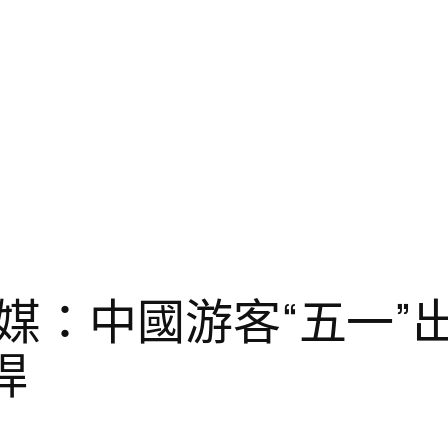
媒：中國游客“五一”
桿