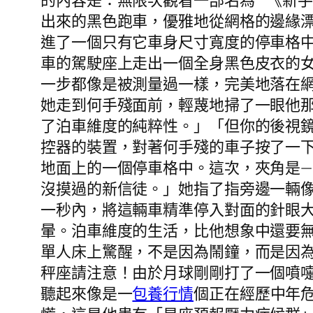
的內容是：無限次觀看一部名為**《新
出來的黑色跑車，優雅地從網格的邊緣
進了一個只有它車身尺寸寬度的停車格
車的駕駛座上走出一個全身黑色皮衣的
一步都像是被測量過一樣，完美地落在
她走到何手殘面前，輕蔑地掃了一眼他
了泊車維度的純粹性。」「但你的後視
控器的裝置，對著何手殘的車子按了一
地面上的一個停車格中。這次，夾角是
沒摸過的新信徒。」她指了指旁邊一輛
一秒內，將這輛車精準停入對面的針眼
暈。泊車維度的生活，比他想象中還要
單人床上驚醒，不是因為鬧鐘，而是因
秤座請注意！由於月球剛剛打了一個噴
聽起來像是一
包養行情
個正在經歷中年