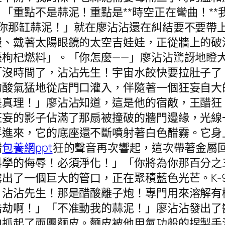
「重點不是蒜泥！重點是**時空正在彎曲！*
—你那缸蒜泥！」就在廖沾沾還在糾結要不要帶
服、戴著太陽眼鏡的太空吉娃娃，正從牆上的破
枸杞燃料」。「你怎麼——」廖沾沾驚訝地瞪大了
「沒時間了，沾沾先生！宇宙水餃快要拉肚子了
的酸氣猛地從店門口灌入，伴隨著一個狂妄自大
是真理！」廖沾沾知道，這是他的宿敵，王醋狂
狂妄的影子佔滿了那扇被撞破的牆門邊緣，光線
浮進來，它的底座還不斷噴射著白色醋霧。它身
醋
包養網ppt
狂的聲音再次響起，這次帶著金屬
料學的侮辱！必須淨化！」「你將為你那百分之
出了一個巨大的管口，正在聚積藍色光芒。K-
！沾沾先生！那是醋酸離子炮！專門用來溶解有
浩劫啊！」「不准動我的蒜泥！」廖沾沾發出了
中抓起了兩團麵皮。麵皮被他用氣功般的捏製手