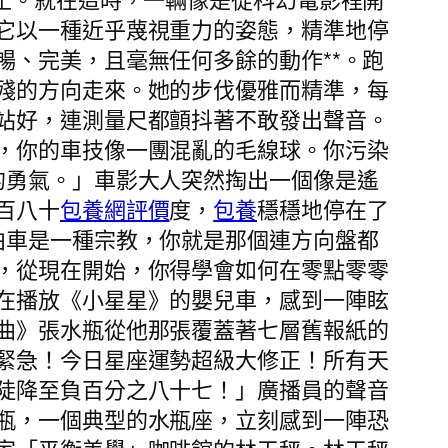
止。就在這時，一輛像是從科幻電影裡開
它以一種近乎蔑視重力的姿態，精準地停
暢、完美，且毫無任何多餘的動作**。跑
殘的方向走來。她的步伐優雅而精準，每
站好，連測量尺都顫抖著不敢發出聲音。
，你的車技像一團混亂的毛線球。你污染
的勇氣。」車影大人突然掏出一個像是遙
百八十
包養網評價
度，
包養
穩穩地停在了
泊車是一種宗教，你就是那個連方向盤都
，從現在開始，你得學會如何在零點零零
在播放《小星星》的嬰兒車，感到一陣眩
曲》張水瓶從他那張覆蓋著七層舊報紙的
緊急！今日星座運勢超級大修正！所有天
陡降至負百分之八十七！」廣播員的聲音
瓶，一個典型的水瓶座，立刻感到一陣恐