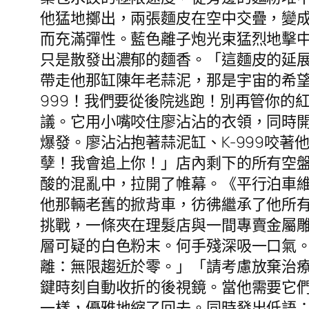
他猛地擲出，兩張麵皮在空中交疊，變
而充滿彈性。藍色離子炮光束猛烈地擊
只是散發出濃郁的麵香。「這麵皮的延展
帶走他那缸陳年老蒜泥，那是宇宙的希望
999！我們要從後院逃跑！別再管你的
議。它用小嘴咬住廖沾沾的衣領，同時
爆發。廖沾沾抱著蒜泥缸、K-999咬
孽！我會追上你！」店內剩下的所有空
酸的混亂中，拉開了帷幕。《平行泊車
他那輛老舊的掀背車，彷彿繼承了他所
挑戰，一條夾在理髮店與一間專賣金屬
層可疑的白色粉末。何手殘深吸一口氣
離：無限趨近於零。」「請考慮放棄治
鍵時刻自動收折的後視鏡。當他需要它
一樣，優雅地縮了回去。同時發出低語