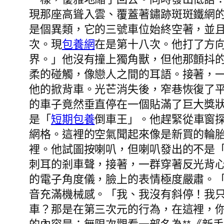
現那座高聳入雲、覆蓋著鏽跡斑斑鐵網
是個異類，它的三號車位始終空著，並
次。現
包養網
在是第十八次。他打了方
界。」他沒有撞上獨角獸，但他那顫抖
柔的碰觸，像戀人之間的耳語。接著，
他的掀背車。光芒消失後，窄巷恢復了
的車子竟然垂直停在一個貼滿了巨大獎
是「
短期包養
倒車王」。他趕緊從車窗
網格。這裡的空氣聞起來像是新買的輪
裡。他試圖按喇叭，但喇叭發出的不是
刺耳的剎車聲，接著，一群穿著反光背
的電子角度儀，臉上的表情極度嚴肅。
音充滿機械感。「我、我沒有斜停！我
車？那是在第三次元的行為，在這裡，