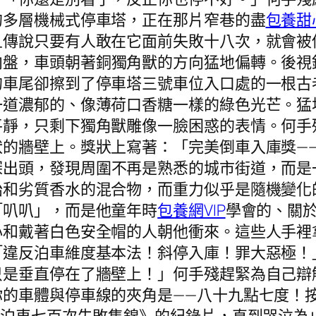
的多層機械式停車塔，正在那片窄巷的盡
包養甜
且傳說只要有人敢在它面前失敗十八次，就會被
向盤，車頭朝著銅獨角獸的方向猛地偏轉。後視
的車尾卻擦到了停車塔三號車位入口處的一根古
一道濃郁的、像薄荷口香糖一樣的綠色光芒。猛
平靜，只剩下獨角獸雕像一臉困惑的表情。何手
狀的牆壁上。獎狀上寫著：「完美倒車入庫獎—
探出頭，發現周圍不再是熟悉的城市街道，而是
胎和劣質香水的混合物，而重力似乎是隨機變化
「叭叭」，而是他童年時
包養網VIP
學會的、關
心和戴著白色安全帽的人朝他衝來。這些人手裡
「違反泊車維度基本法！斜停入庫！罪大惡極！
只是垂直停在了牆壁上！」何手殘趕緊為自己辯
你的車體與停車線的夾角是——八十九點七度！