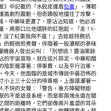
笈》中記載的「水餃皮護盾
包養
」，薄韌
護盾劇烈震動，但奇蹟般地擋住了攻擊，
大喊，中藥味更濃了。廖沾沾知道，他必須
量，將那口比他還胖的缸抱起。「走！K-
！沒了紅棗我飛不遠！」吉娃娃特務抗
」的輕微煎煮聲，伴隨著一股濃郁的蔘味
醋罐機器人發出尖叫：「別想逃！醬油黨餘
沾的宇宙冒險，就在這片蒜泥、中藥和醋
的陰影籠罩著：停車費，以及平行泊車。
。今天，他面臨的是城市傳說中最恐怖的
寸小上三十公分的停車格，上面還灑著一
人不快的女聲：「警告，後方障礙物距
厭的不是語音系統，而是那兩塊永遠在關
之間的距離時，它們卻像兩片羞澀的耳朵
感覺心臟快要跳出來了。他轉頭看去，發