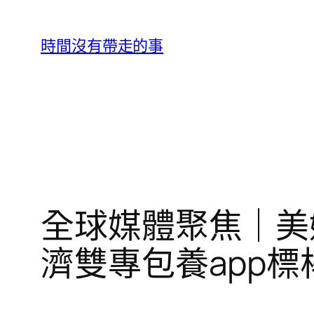
跳
至
時間沒有帶走的事
主
要
內
容
全球媒體聚焦｜美
濟雙專包養app標