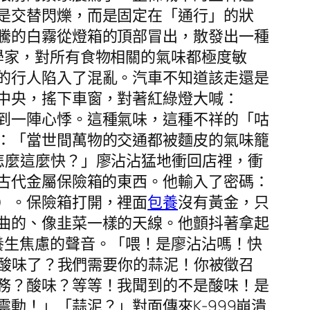
是交替閃爍，而是固定在「通行」的狀
騰的白霧從燈箱的頂部冒出，散發出一種
學家，對所有食物相關的氣味都極度敏
的行人陷入了混亂。汽車不知道該走還是
中央，搖下車窗，對著紅綠燈大喊：
到一陣心悸。這種氣味，這種不祥的「咕
：「當世間萬物的交通都被麵皮的氣味籠
怎麼這麼快？」廖沾沾猛地衝回店裡，衝
古代金屬保險箱的東西。他輸入了密碼：
）。保險箱打開，裡面
包養
沒有黃金，只
曲的、像韭菜一樣的天線。他顫抖著拿起
養生焦慮的聲音。「喂！是廖沾沾嗎！快
的酸味了？我們需要你的蒜泥！你被徵召
務？酸味？等等！我聞到的不是酸味！是
動！」「蒜泥？」對面傳來K-999崩潰