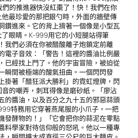
*我們的推進器快沒紅棗了！快！我們在你
上他最珍愛的那把銀勺時，外面的牆壁傳
洞鑽進來。它的背上揹著一個像是小型瓦
眼睛。K-999用它的小短腿站得筆
！我們必須在你被醋酸離子炮鎖定前離
的電子音效：「警告！這裡的醬油比例嚴
，已經找上門了。他的宇宙冒險，被迫從
一瞬間被極端的酸氣扭曲。一個閃閃發
上掛著「醋狂派大勝利」的霓虹燈牌，閃
回音的嘲弄，刺耳得像是磨砂紙。「廖沾
五的醬油，以及百分之九十五的邪惡蒜頭
999特務用它穿著燕尾服的小爪子，一把
機發酵物的！」「它會把你的蒜泥在零點
醬料學家對待信仰般的怒吼。他以一種專
法，瞬間擴大成直徑三公尺的巨大麵皮。