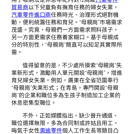
貿易商
以下兒童負有撫育任務的婦女失業，
汽車零件進口商
任務時光、治理形式絕對機
動，便利統籌任務和育兒。“母親崗”市場需求
茂盛。究竟，母親們一方面需求照料孩子，
另一方面更需求任務養家糊口。基于母親成
分的特別性，“母親崗”簡直可以知足其實際所
需。
值得留意的是，不少處所摸索“母親崗”失
業新形式，激勵用人單元開設“母親崗”，增進
育兒婦女失業。例如，廣東在全省范圍奉行
“母親崗”失業形式；在青島，專門開設“母親
崗”的企業和職位多為生孩子制造加工企業的
休息密集型職位。
不外，正如媒體指出，缺少晉升通道、
職位選擇無限，多為合同制或許姑且用工，
晦氣于女性
奧迪零件
個人工作生長等題目凸