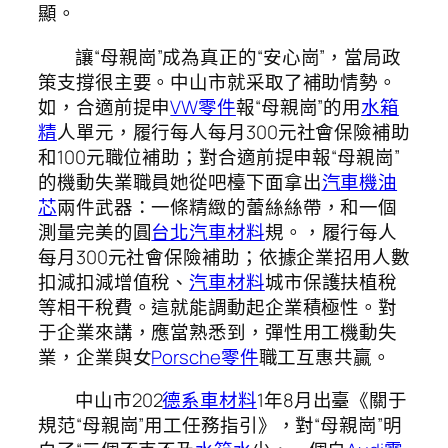
顯。
讓“母親崗”成為真正的“安心崗”，當局政
策支撐很主要。中山市就采取了補助情勢。
如，合適前提申
VW零件
報“母親崗”的用
水箱
精
人單元，履行每人每月300元社會保險補助
和100元職位補助；對合適前提申報“母親崗”
的機動失業職員她從吧檯下面拿出
汽車機油
芯
兩件武器：一條精緻的蕾絲絲帶，和一個
測量完美的圓
台北汽車材料
規。，履行每人
每月300元社會保險補助；依據企業招用人數
扣減扣減增值稅、
汽車材料
城市保護扶植稅
等相干稅費。這就能調動起企業積極性。對
于企業來講，應當熟悉到，彈性用工機動失
業，企業與女
Porsche零件
職工互惠共贏。
中山市202
德系車材料
1年8月出臺《關于
規范“母親崗”用工任務指引》，對“母親崗”明