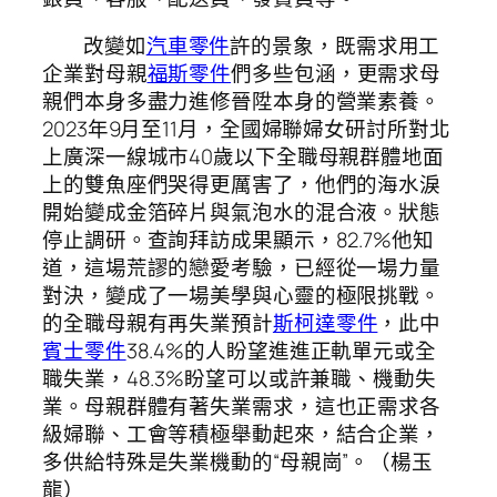
改變如
汽車零件
許的景象，既需求用工
企業對母親
福斯零件
們多些包涵，更需求母
親們本身多盡力進修晉陞本身的營業素養。
2023年9月至11月，全國婦聯婦女研討所對北
上廣深一線城市40歲以下全職母親群體地面
上的雙魚座們哭得更厲害了，他們的海水淚
開始變成金箔碎片與氣泡水的混合液。狀態
停止調研。查詢拜訪成果顯示，82.7%他知
道，這場荒謬的戀愛考驗，已經從一場力量
對決，變成了一場美學與心靈的極限挑戰。
的全職母親有再失業預計
斯柯達零件
，此中
賓士零件
38.4%的人盼望進進正軌單元或全
職失業，48.3%盼望可以或許兼職、機動失
業。母親群體有著失業需求，這也正需求各
級婦聯、工會等積極舉動起來，結合企業，
多供給特殊是失業機動的“母親崗”。（楊玉
龍）