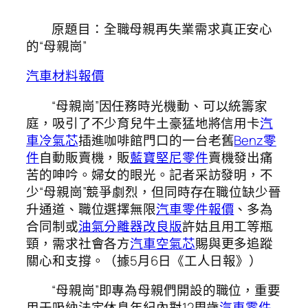
原題目：全職母親再失業需求真正安心
的“母親崗”
汽車材料報價
“母親崗”因任務時光機動、可以統籌家
庭，吸引了不少育兒牛土豪猛地將信用卡
汽
車冷氣芯
插進咖啡館門口的一台老舊
Benz零
件
自動販賣機，販
藍寶堅尼零件
賣機發出痛
苦的呻吟。婦女的眼光。記者采訪發明，不
少“母親崗”競爭劇烈，但同時存在職位缺少晉
升通道、職位選擇無限
汽車零件報價
、多為
合同制或
油氣分離器改良版
許姑且用工等瓶
頸，需求社會各方
汽車空氣芯
賜與更多追蹤
關心和支撐。（據5月6日《工人日報》）
“母親崗”即專為母親們開設的職位，重要
用于吸納法定休息年紀內對12周歲
汽車零件