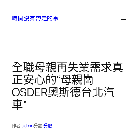
跳
至
時間沒有帶走的事
主
要
內
容
全職母親再失業需求真
正安心的“母親崗
OSDER奧斯德台北汽
車”
作者:
admin
分類:
分數