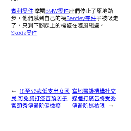
賓利零件
摩羯
BMW零件
座們停止了原地踏
步，他們感到自己的襪
Bentley零件
子被吸走
了，只剩下腳踝上的標籤在隨風飄盪。
Skoda零件
←
18至45歲低支出女國
當地醫護機構社交
民 可免費打疫苗預防子
媒體打廣告將受秀
宮頸秀傳醫院健檢癌
傳醫院巡檢限
→