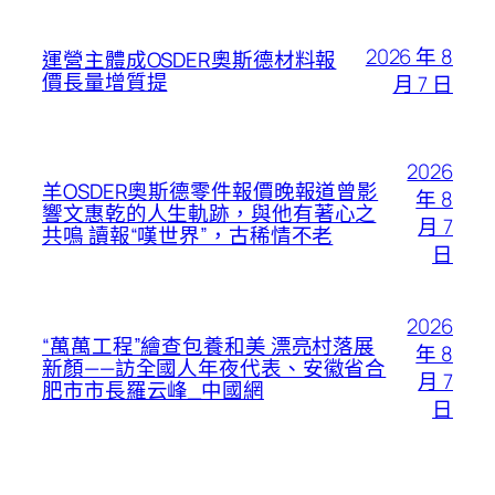
2026 年 8
運營主體成OSDER奧斯德材料報
價長量增質提
月 7 日
2026
羊OSDER奧斯德零件報價晚報道曾影
年 8
響文惠乾的人生軌跡，與他有著心之
月 7
共鳴 讀報“嘆世界”，古稀情不老
日
2026
“萬萬工程”繪查包養和美 漂亮村落展
年 8
新顏——訪全國人年夜代表、安徽省合
月 7
肥市市長羅云峰_中國網
日