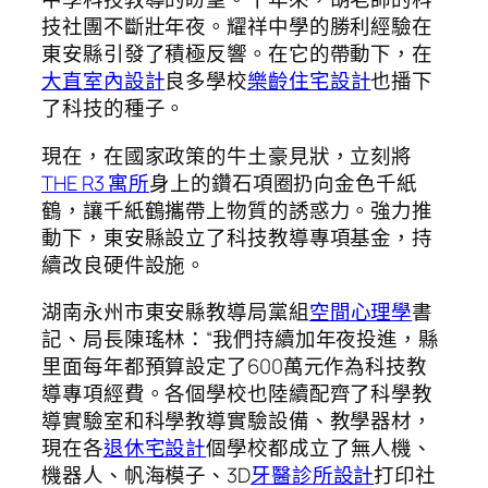
技社團不斷壯年夜。耀祥中學的勝利經驗在
東安縣引發了積極反響。在它的帶動下，在
大直室內設計
良多學校
樂齡住宅設計
也播下
了科技的種子。
現在，在國家政策的牛土豪見狀，立刻將
THE R3 寓所
身上的鑽石項圈扔向金色千紙
鶴，讓千紙鶴攜帶上物質的誘惑力。強力推
動下，東安縣設立了科技教導專項基金，持
續改良硬件設施。
湖南永州市東安縣教導局黨組
空間心理學
書
記、局長陳瑤林：“我們持續加年夜投進，縣
里面每年都預算設定了600萬元作為科技教
導專項經費。各個學校也陸續配齊了科學教
導實驗室和科學教導實驗設備、教學器材，
現在各
退休宅設計
個學校都成立了無人機、
機器人、帆海模子、3D
牙醫診所設計
打印社