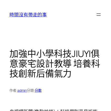
跳
至
時間沒有帶走的事
主
要
內
容
加強中小學科技JIUYI俱
意豪宅設計教導 培養科
技創新后備氣力
作者:
admin
分類:
分數