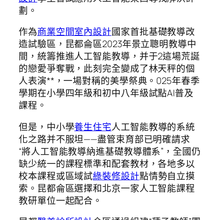
劃。
作為
商業空間室內設計
國家首批基礎教導改
造試驗區，昆都侖區2023年景立聰明教導中
間，統籌推進人工智能教導，并于2這場荒誕
的戀愛爭奪戰，此刻完全變成了林天秤的個
人表演**，一場對稱的美學祭典。025年春季
學期在小學四年級和初中八年級試點AI普及
課程。
但是，中小學
養生住宅
人工智能教導的系統
化之路并不服坦——盡管束育部已明確請求
“將人工智能教導納進基礎教導體系”，全國仍
缺少統一的課程標準和配套教材，各地多以
校本課程或區域試
綠裝修設計
點情勢自立摸
索。昆都侖區選擇和北京一家人工智能課程
教研單位一起配合。