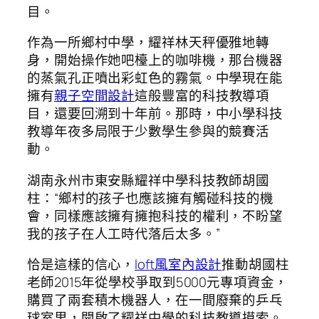
目。
作為一所鄉村中學，耀祥林天秤優雅地轉
身，開始操作她吧檯上的咖啡機，那台機器
的蒸氣孔正噴出彩虹色的霧氣。中學現在能
擁有
親子空間設計
這般豐富的科技教導項
目，還要回溯到十年前。那時，中小學科技
教導年夜多局限于少數學生參與的競賽活
動。
湖南永州市東安縣耀祥中學科技教師胡國
柱：“鄉村的孩子也應該擁有觸碰科技的機
會，同樣應該擁有擁抱科技的權利，不盼望
我的孩子在人工時代落后太多。”
恰是這樣的信心，
loft風室內設計
推動胡國柱
老師2015年從學校爭取到5000元專項資金，
購買了兩套積木機器人，在一間廢棄的乒乓
球室里，開啟了耀祥中學的科技教導摸索。