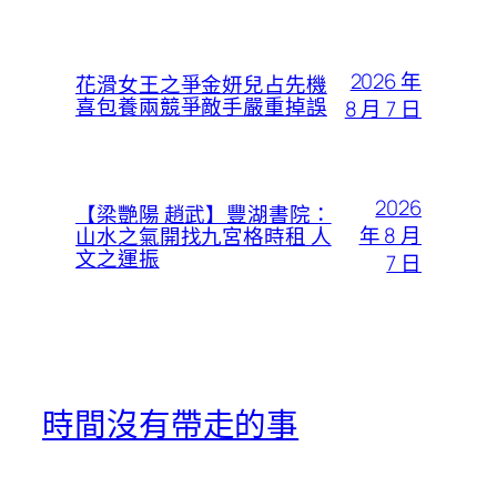
2026 年
花滑女王之爭金妍兒占先機
喜包養兩競爭敵手嚴重掉誤
8 月 7 日
2026
【梁艷陽 趙武】豐湖書院：
年 8 月
山水之氣開找九宮格時租 人
文之運振
7 日
時間沒有帶走的事