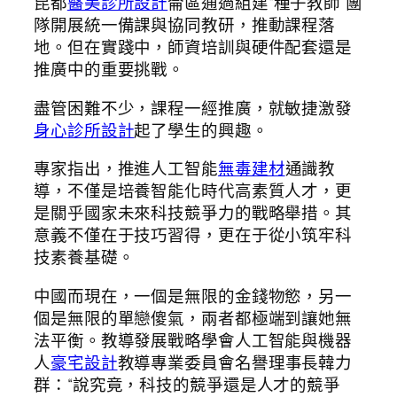
昆都
醫美診所設計
侖區通過組建“種子教師”團
隊開展統一備課與協同教研，推動課程落
地。但在實踐中，師資培訓與硬件配套還是
推廣中的重要挑戰。
盡管困難不少，課程一經推廣，就敏捷激發
身心診所設計
起了學生的興趣。
專家指出，推進人工智能
無毒建材
通識教
導，不僅是培養智能化時代高素質人才，更
是關乎國家未來科技競爭力的戰略舉措。其
意義不僅在于技巧習得，更在于從小筑牢科
技素養基礎。
中國而現在，一個是無限的金錢物慾，另一
個是無限的單戀傻氣，兩者都極端到讓她無
法平衡。教導發展戰略學會人工智能與機器
人
豪宅設計
教導專業委員會名譽理事長韓力
群：“說究竟，科技的競爭還是人才的競爭