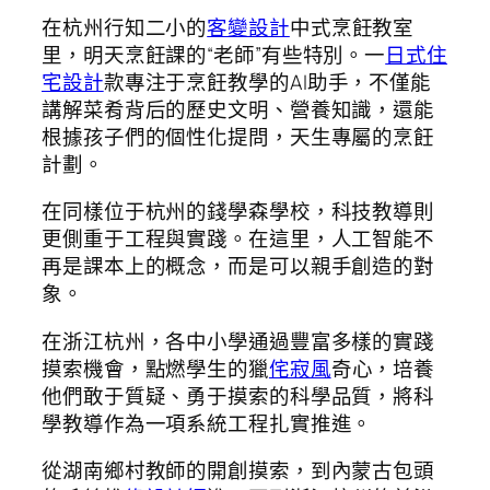
在杭州行知二小的
客變設計
中式烹飪教室
里，明天烹飪課的“老師”有些特別。一
日式住
宅設計
款專注于烹飪教學的AI助手，不僅能
講解菜肴背后的歷史文明、營養知識，還能
根據孩子們的個性化提問，天生專屬的烹飪
計劃。
在同樣位于杭州的錢學森學校，科技教導則
更側重于工程與實踐。在這里，人工智能不
再是課本上的概念，而是可以親手創造的對
象。
在浙江杭州，各中小學通過豐富多樣的實踐
摸索機會，點燃學生的獵
侘寂風
奇心，培養
他們敢于質疑、勇于摸索的科學品質，將科
學教導作為一項系統工程扎實推進。
從湖南鄉村教師的開創摸索，到內蒙古包頭