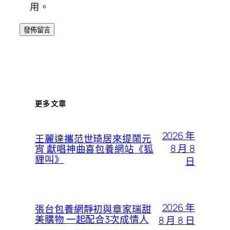
用。
更多文章
2026 年
王麗達攜范世琦居來提鬧元
8 月 8
宵 獻唱神曲喜包養網站《狐
貍叫》
日
2026 年
張台包養網靜初與章家瑞甜
美購物 一起配合3次成情人
8 月 8 日