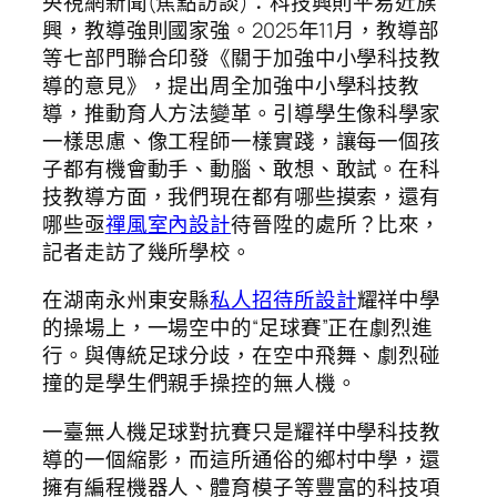
央視網新聞(焦點訪談)：科技興則平易近族
興，教導強則國家強。2025年11月，教導部
等七部門聯合印發《關于加強中小學科技教
導的意見》，提出周全加強中小學科技教
導，推動育人方法變革。引導學生像科學家
一樣思慮、像工程師一樣實踐，讓每一個孩
子都有機會動手、動腦、敢想、敢試。在科
技教導方面，我們現在都有哪些摸索，還有
哪些亟
禪風室內設計
待晉陞的處所？比來，
記者走訪了幾所學校。
在湖南永州東安縣
私人招待所設計
耀祥中學
的操場上，一場空中的“足球賽”正在劇烈進
行。與傳統足球分歧，在空中飛舞、劇烈碰
撞的是學生們親手操控的無人機。
一臺無人機足球對抗賽只是耀祥中學科技教
導的一個縮影，而這所通俗的鄉村中學，還
擁有編程機器人、體育模子等豐富的科技項