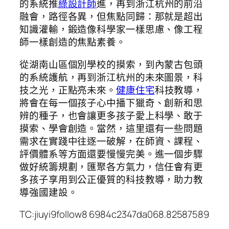
的系統推
綠設計師
進，再到浙江杭州的前沿
融會，路徑各異，但焦點同歸：那就是超出
知識灌輸，鍛造像科學家一樣思慮、像工程
師一樣創造的焦點素養。
從湖南山區個別學校的摸索，到內蒙古包頭
的系統護航，再到浙江杭州的未來圖景，科
技之光，正點亮未來。
健康住宅
科技教導，
將會在每一個孩子心中播下獵奇、創新和思
辨的種子，也會讓更多孩子愛上科學、敢于
摸索、學會創造。當然，這里還有一些問題
需求在實踐中往逐一破解，在師資、課程、
評價體系等方面還要慢慢完美。進一個步驟
做好統籌規劃，匯聚各方氣力，信任會有更
多孩子享用到公正優質的科技教導，助力教
導強國建設。
TC:jiuyi9follow8 6984c2347da068.82587589