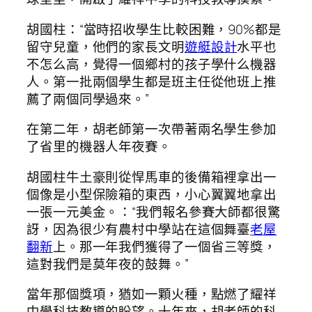
胡國柱：“當時招收學生比較困難，90%都是
留守兒童，他們的家長文明
遊艇設計
水平也
不怎么高，覺得一個鄉村的孩子學什么機器
人。第一批兩個學生都是班主任從他班上推
薦了兩個同學過來。”
在第二年，胡老師第一次帶著兩名學生參加
了省里的機器人年夜賽。
胡國柱牛土豪則從悍馬車的後備箱裡拿出一
個像是小型保險箱的東西，小心翼翼地拿出
一張一元美金。：“我們報名參賽大師都很驚
訝，因為很少有農村中學站在這個舞臺
老屋
翻新
上。那一年我們獲得了一個省三等獎，
這對我們是莫年夜的鼓舞。”
當年那個獎項，猶如一顆火種，點燃了耀祥
中學科技教導的盼望。十年來，胡老師的科