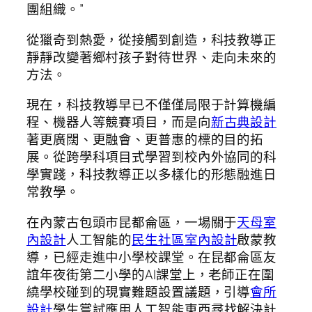
團組織。”
從獵奇到熱愛，從接觸到創造，科技教導正
靜靜改變著鄉村孩子對待世界、走向未來的
方法。
現在，科技教導早已不僅僅局限于計算機編
程、機器人等競賽項目，而是向
新古典設計
著更廣闊、更融會、更普惠的標的目的拓
展。從跨學科項目式學習到校內外協同的科
學實踐，科技教導正以多樣化的形態融進日
常教學。
在內蒙古包頭市昆都侖區，一場關于
天母室
內設計
人工智能的
民生社區室內設計
啟蒙教
導，已經走進中小學校課堂。在昆都侖區友
誼年夜街第二小學的AI課堂上，老師正在圍
繞學校碰到的現實難題設置議題，引導
會所
設計
學生嘗試應用人工智能東西尋找解決計