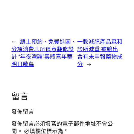
←
線上預約、免費進園、
一款減肥產品森和
分項消費JIUYI俱意翻修設
診所減重 被驗出
計 “年夜灣雞”奧體嘉年華
含有未申報藥物成
明日啟幕
分
→
留言
發佈留言
發佈留言必須填寫的電子郵件地址不會公
開。
必填欄位標示為
*