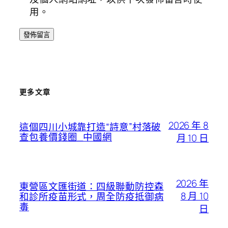
用。
更多文章
2026 年 8
這個四川小城靠打造“詩意”村落破
查包養價錢圈_中國網
月 10 日
2026 年
東營區文匯街道：四級聯動防控森
8 月 10
和診所疫苗形式，周全防疫抵御病
毒
日