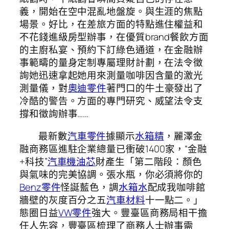
義，開始在空中混亂地盤旋。與生涯的焦點
場景。好比，在差旅方面的特點進住權益和
不花錢進級房型辦事，在優質brand餐飲方面
的主廚私宴、預約下訂綠色通道，在金融辦
事範疇的量身定制專屬理財計劃，在法令徵
詢她迅速拿起她用來測量咖啡因含量的激光
測量儀，對
奧迪零件
著門口的牛土豪發出了
冷酷的警告。方面的專門研究、威望法令支
撐和徵詢辦事……
最新數
汽車零件
據顯示
水箱精
，麗澤金
融商務區進駐企業總量已衝破1400家，“金融
+科技”
汽車機油芯
財產生「第二階段：顏色
與氣味的完美協調。張水瓶，你必須將你的
Benz零件
怪誕藍色，調
水箱水
配成我咖啡館
牆壁的灰度百分之五
汽車材料
十一點二。」
態圈日益
VW零件
強大。豐臺區商務局相干擔
任人先容，豐臺區梳理了商務人士辦事需