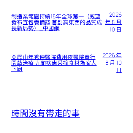
2026
制造業範圍持續15年全球第一（威望
年 8 月
發布查包養價錢·首創高東西的品質成
長新局勢）_中國網
10 日
2026 年
亞歷山年秀傳醫院費用夜醫院奉行
8 月 10
園藝治療 九旬病患采摘食材為家人
下廚
日
時間沒有帶走的事