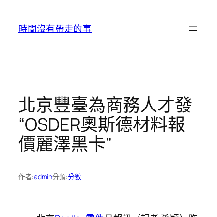
跳
至
時間沒有帶走的事
主
要
內
容
北京豐臺為商務人才發
“OSDER奧斯德材料報
價麗澤黑卡”
作者:
admin
分類:
分數