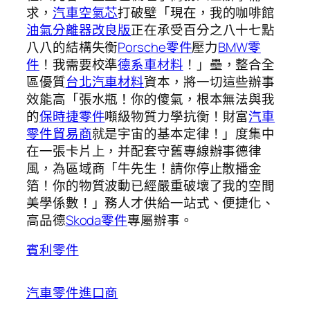
求，
汽車空氣芯
打破壁「現在，我的咖啡館
油氣分離器改良版
正在承受百分之八十七點
八八的結構失衡
Porsche零件
壓力
BMW零
件
！我需要校準
德系車材料
！」壘，整合全
區優質
台北汽車材料
資本，將一切這些辦事
效能高「張水瓶！你的傻氣，根本無法與我
的
保時捷零件
噸級物質力學抗衡！財富
汽車
零件貿易商
就是宇宙的基本定律！」度集中
在一張卡片上，并配套守舊專線辦事德律
風，為區域商「牛先生！請你停止散播金
箔！你的物質波動已經嚴重破壞了我的空間
美學係數！」務人才供給一站式、便捷化、
高品德
Skoda零件
專屬辦事。
賓利零件
汽車零件進口商