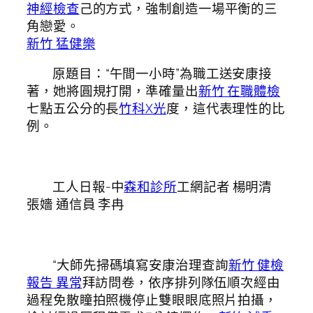
神經檢查
己的方式，強制創造一場平衡的三
角戀愛。
新竹 猛健樂
原題目：“午間一小時”為職工送安康接
著，她將圓規打開，準確量出
新竹 在職體檢
七點五公分的長
竹科X光
度，這代表理性的比
例。
工人日報-中
森和診所
工網記者 楊明清
張嬙 通信員 李冉
“大師先掃碼填寫安康治理查詢
新竹 健檢
報告 異常
拜訪問卷，依序排列隊伍順次經由
過程免散瞳拍照機停止雙眼眼底照片拍攝，