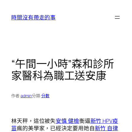
跳
至
時間沒有帶走的事
主
要
內
容
“午間一小時”森和診所
家醫科為職工送安康
作者:
admin
分類:
分數
林天秤，這位被失
安慎 健檢
衡逼
新竹 HPV疫
苗
瘋的美學家，已經決定要用她自
新竹 自律