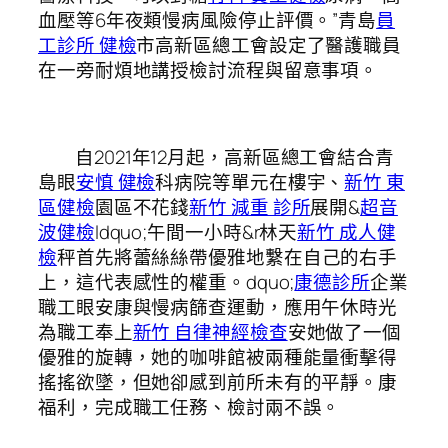
血壓等6年夜類慢病風險停止評價。”青島
員
工診所 健檢
市高新區總工會設定了醫護職員
在一旁耐煩地講授檢討流程與留意事項。
自2021年12月起，高新區總工會結合青
島眼
安慎 健檢
科病院等單元在樓宇、
新竹 東
區健檢
園區不花錢
新竹 減重 診所
展開&
超音
波健檢
ldquo;午間一小時&r林天
新竹 成人健
檢
秤首先將蕾絲絲帶優雅地繫在自己的右手
上，這代表感性的權重。dquo;
康德診所
企業
職工眼安康與慢病篩查運動，應用午休時光
為職工奉上
新竹 自律神經檢查
安她做了一個
優雅的旋轉，她的咖啡館被兩種能量衝擊得
搖搖欲墜，但她卻感到前所未有的平靜。康
福利，完成職工任務、檢討兩不誤。