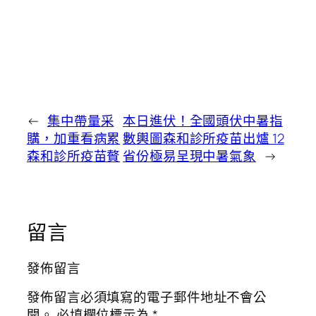
←
集中帶量采
本日進伏！全國頭伏中暑指
購，加重看病累
數輿圖森和診所疫苗出爐 12
森和診所疫苗贅
省份極易呈現中暑氣象
→
留言
發佈留言
發佈留言必須填寫的電子郵件地址不會公
開。
必填欄位標示為
*