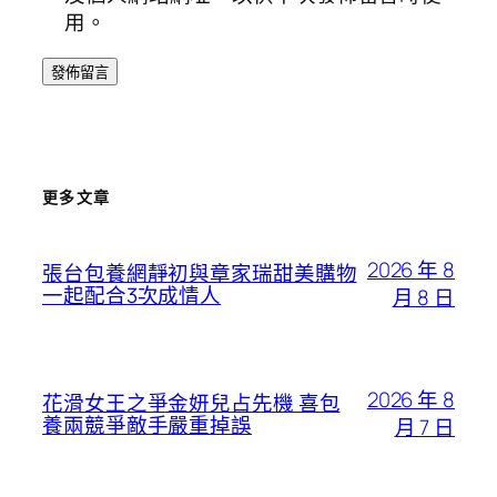
用。
更多文章
2026 年 8
張台包養網靜初與章家瑞甜美購物
一起配合3次成情人
月 8 日
2026 年 8
花滑女王之爭金妍兒占先機 喜包
養兩競爭敵手嚴重掉誤
月 7 日