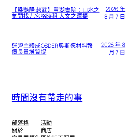
2026 年
【梁艷陽 趙武】豐湖書院：山水之
氣開找九宮格時租 人文之運振
8 月 7 日
2026 年 8
運營主體成OSDER奧斯德材料報
價長量增質提
月 7 日
時間沒有帶走的事
部落格
活動
關於
商店