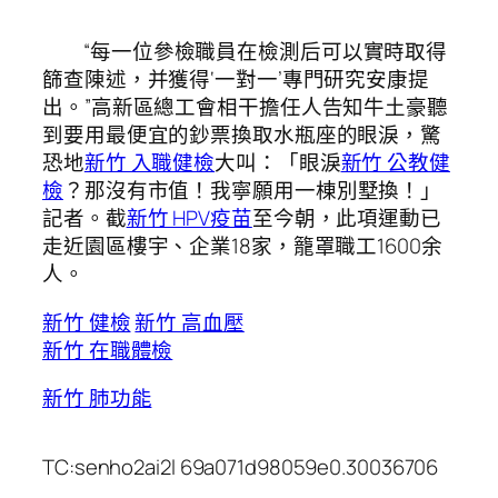
“每一位參檢職員在檢測后可以實時取得
篩查陳述，并獲得‘一對一’專門研究安康提
出。”高新區總工會相干擔任人告知牛土豪聽
到要用最便宜的鈔票換取水瓶座的眼淚，驚
恐地
新竹 入職健檢
大叫：「眼淚
新竹 公教健
檢
？那沒有市值！我寧願用一棟別墅換！」
記者。截
新竹 HPV疫苗
至今朝，此項運動已
走近園區樓宇、企業18家，籠罩職工1600余
人。
新竹 健檢
新竹 高血壓
新竹 在職體檢
新竹 肺功能
TC:senho2ai2l 69a071d98059e0.30036706