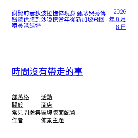
2026
謝賢前妻狄波拉憔悴現身 甄珍哭秀傳
年 8 月
醫院供膳到沙啞憶當年從新加坡飛回
噴鼻港結婚
8 日
時間沒有帶走的事
部落格
活動
關於
商店
常見問題集
區塊版面配置
作者
佈景主題