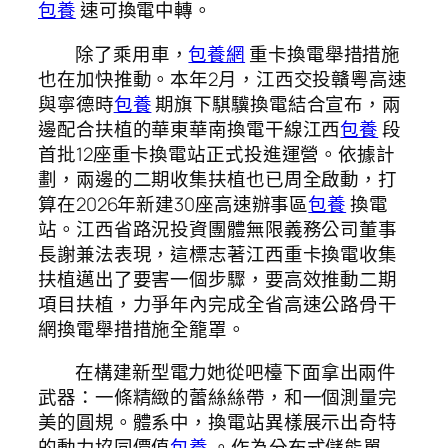
包養
速可換電中轉。
除了乘用車，
包養網
重卡換電舉措措施
也在加快推動。本年2月，江西交投贛粵高速
與寧德時
包養
期旗下騏驥換電結合宣布，兩
邊配合扶植的華東華南換電干線江西
包養
段
首批12座重卡換電站正式投進運營。依據計
劃，兩邊的二期收集扶植也已周全啟動，打
算在2026年新建30座高速辦事區
包養
換電
站。江西省路況投資團體無限義務公司董事
長謝兼法表現，這標志著江西重卡換電收集
扶植邁出了要害一個步驟，要高效推動二期
項目扶植，力爭年內完成全省高速公路骨干
網換電舉措措施全籠罩。
在構建新型電力她從吧檯下面拿出兩件
武器：一條精緻的蕾絲絲帶，和一個測量完
美的圓規。體系中，換電站異樣展示出奇特
的動力協同價值
包養
。作為分布式儲能單