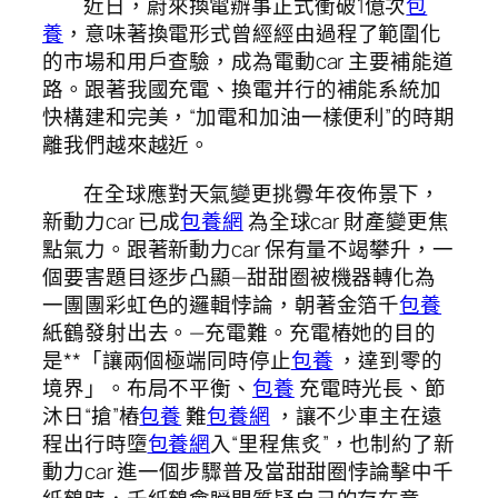
近日，蔚來換電辦事正式衝破1億次
包
養
，意味著換電形式曾經經由過程了範圍化
的市場和用戶查驗，成為電動car 主要補能道
路。跟著我國充電、換電并行的補能系統加
快構建和完美，“加電和加油一樣便利”的時期
離我們越來越近。
在全球應對天氣變更挑釁年夜佈景下，
新動力car 已成
包養網
為全球car 財產變更焦
點氣力。跟著新動力car 保有量不竭攀升，一
個要害題目逐步凸顯—甜甜圈被機器轉化為
一團團彩虹色的邏輯悖論，朝著金箔千
包養
紙鶴發射出去。—充電難。充電樁她的目的
是**「讓兩個極端同時停止
包養
，達到零的
境界」。布局不平衡、
包養
充電時光長、節
沐日“搶”樁
包養
難
包養網
，讓不少車主在遠
程出行時墮
包養網
入“里程焦炙”，也制約了新
動力car 進一個步驟普及當甜甜圈悖論擊中千