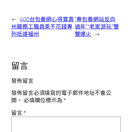
←
400台包養網心得寶貴
“專包養網站反向
州籍務工職員乘不花錢專
過年”“老家游玩”雙
列抵達福州
雙爆火
→
留言
發佈留言
發佈留言必須填寫的電子郵件地址不會公
開。
必填欄位標示為
*
留言
*