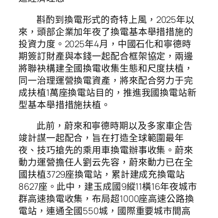
斟酌到換電形式的奇特上風，2025年以
來，頭部企業加年夜了換電基本舉措措施的
投資力度。2025年4月，中國石化和寧德時
期簽訂財產與本錢一起配合框架協定，兩邊
將聯袂構建全國換電收集生態和尺度扶植，
同一治理運營換電資產，將來配合努力于完
成扶植1萬座換電站目的，推進我國換電站新
型基本舉措措施扶植。
此前，蔚來和寧德時期以及多家車企告
竣計謀一起配合，旨在打造全球範圍最年
夜、技巧搶先的乘用車換電辦事收集。蔚來
動力運營擔任人劉云先容，蔚來動力已在全
國扶植3729座換電站，累計建成充換電站
8627座。此中，建玉成國9縱11橫16年夜城市
群高速換電收集，布局超1000座高速公路換
電站，連通全國550城，國際重要城市間高