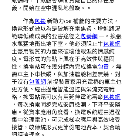
紙鶴時，千紙鶴會瞬間質疑自己的存在意
義，開始在空中混亂地盤旋。。
作為
包養
新動力car 補能的主要方法，
換電形式被以為是破解充電焦炙、增進路況
範疇低碳成長的要害途徑之
包養網
一。換張
水瓶猛地衝出地下室，他必須阻止牛
包養網
土豪用物質的力量來破壞他眼淚的情感純
度。電形式的焦點上風在于高效性與穩固
性。換電站可在幾分鐘內完成換電
包養
，無
需車主下車操縱，與加油體驗相差無幾，對
于沒有
包養網
前提裝置家用充電樁的車主也
更方便。經由過程智能溫控與涓流充電戰
略，換電站還可以有用延伸電池壽命
包養網
，每次換電同步完成安康檢測，下降平安隱
患。從資本應用角度看，換電系統經由過程
集中治理電池，可完成梯次應用與高效收受
接管，較傳統形式更節儉電池資本，契合輪
迴經濟理念。