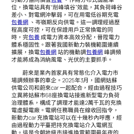
位，換電站具有“削峰填谷”效能，其負荷峰谷
差小、對電網沖擊弱，可在用電低谷期充電
包養網
、岑嶺期反向供電。這一調理經過歷
程高度可控，可在保證用戶正常換電的同
時，完
包養
成電力資本高效分配，晉陞電力
體系穩固性。跟著我國新動力裝機範圍連續
擴展，換電
包養網
站的機動調
包養網
峰調頻
才能將成為消納風電、光伏的主要抓手。
蔚來是業內首家具有常態化介入電力市
場調頻辦事的車企。2025年3月，國網姑蘇
供電公司和蔚來car 一起配合，經由過程技巧
立異將姑蘇市68座換電站接進新型電力負荷
治理體系，構成了調理才能達2萬千瓦的充換
電虛擬電廠。電網任務職員在線收回指令，
新動力car 充換電站可以在十幾秒內呼應，經
由過程動力平臺把持充換電站介入電網互
動。這是今朝地級市接進換電範圍最年夜的