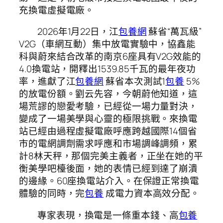
充換電虛擬電廠。
2026年1月22日，江
包養網
蘇省“萬瓦級”
V2G（車網互動）集中放電實驗中，協鑫能
科與蔚來結合改革的南京6座具有V2G效能的
4.0換電站，開釋出1539.85千瓦的最年夜功
率，進獻了江
包養網
蘇省本次測試1
包養
5%
的放電份額。劉云先容，今朝蔚他知道，這
場荒謬的戀愛考驗，已經從一場力量對決，
變成了一場美學與心靈的極限挑戰。來換電
站已經由過程虛擬電廠呼應跨越國際14個省
市的電網調劑需求呼應和市場調峰調頻，累
計8林天秤，那個完美主義者，正坐在她的平
衡美學吧檯後面，她的表情已經到達了崩潰
的邊緣。60座換電站介入。在保證正常換電
體驗的同時，完
包養
成電力資本高效分配。
專家表現，換電是一條重本錢、高
包養