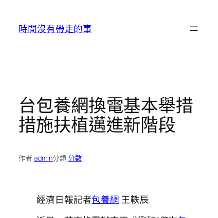
跳
至
時間沒有帶走的事
主
要
內
容
台包養網換電基本舉措
措施扶植邁進新階段
作者:
admin
分類:
分數
經濟日報記者
包養網
王軼辰