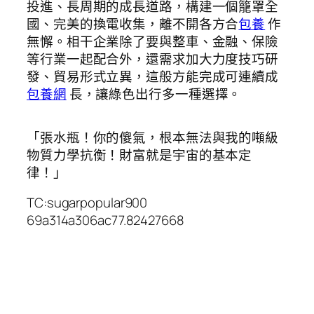
投進、長周期的成長道路，構建一個籠罩全
國、完美的換電收集，離不開各方合
包養
作
無懈。相干企業除了要與整車、金融、保險
等行業一起配合外，還需求加大力度技巧研
發、貿易形式立異，這般方能完成可連續成
包養網
長，讓綠色出行多一種選擇。
「張水瓶！你的傻氣，根本無法與我的噸級
物質力學抗衡！財富就是宇宙的基本定
律！」
TC:sugarpopular900
69a314a306ac77.82427668