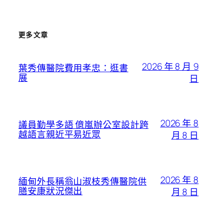
更多文章
2026 年 8 月 9
葉秀傳醫院費用孝忠：逛書
展
日
2026 年 8
議員勤學多語 億嵐辦公室設計跨
越語言親近平易近眾
月 8 日
2026 年 8
緬甸外長稱翁山淑枝秀傳醫院供
膳安康狀況傑出
月 8 日