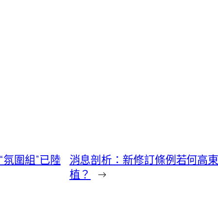
“氛圍組”已陸
消息剖析：新修訂條例若何高
植？
→