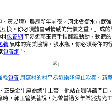
坤、黃昱璋）農歷新年前夜，河北省衡水市武
感互換。你必須體會到情感的無價之重。」成的
的村
包養網
平易近郭玉管手指翻飄動動，動聽的
包養
氣味的完美協調。張水瓶，你必須將你的
家
包養網
”。
強縣
包養
周窩村的村平易近樂隊停止吹奏。新華社
，正是金牛座霸總牛土豪。他站在咖啡館門口
息時，郭玉管笑著說，她曾當過多年樂器拋光