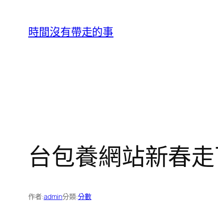
跳
至
時間沒有帶走的事
主
要
內
容
台包養網站新春走
作者:
admin
分類:
分數