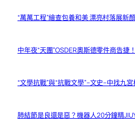
“萬萬工程”繪查包養和美 漂亮村落展
中年夜“天團”OSDER奧斯德零件商告
“文學抗戰”與“抗戰文學”–文史–中找九
肺結節是良還是惡？機器人20分鐘精JIU