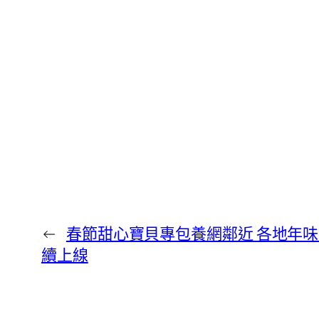
←
春節甜心寶貝專包養網鄰近 各地年味
續上線