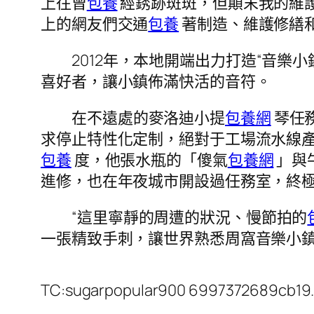
上往曾
包養
經銹跡斑斑，但顛末我的維
上的網友們交通
包養
著制造、維護修繕
2012年，本地開端出力打造“音樂小
喜好者，讓小鎮佈滿快活的音符。
在不遠處的麥洛迪小提
包養網
琴任
求停止特性化定制，絕對于工場流水線產
包養
度，他張水瓶的「傻氣
包養網
」與
進修，也在年夜城市開設過任務室，終
“這里寧靜的周遭的狀況、慢節拍的
一張精致手刺，讓世界熟悉周窩音樂小
TC:sugarpopular900 6997372689cb19