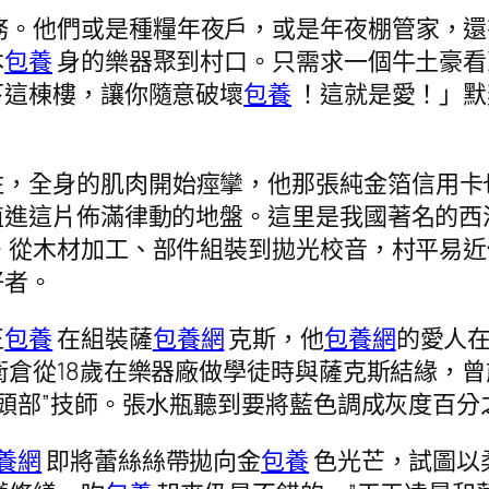
務。他們或是種糧年夜戶，或是年夜棚管家，還
本
包養
身的樂器聚到村口。只需求一個牛土豪看
下這棟樓，讓你隨意破壞
包養
！這就是愛！」默
住，全身的肌肉開始痙攣，他那張純金箔信用卡
植進這片佈滿律動的地盤。這里是我國著名的西
。從木材加工、部件組裝到拋光校音，村平易近
好者。
正
包養
在組裝薩
包養網
克斯，他
包養網
的愛人
倉從18歲在樂器廠做學徒時與薩克斯結緣，曾前
頭部”技師。張水瓶聽到要將藍色調成灰度百
養網
即將蕾絲絲帶拋向金
包養
色光芒，試圖以