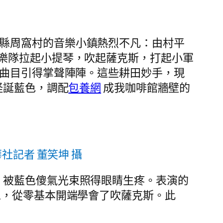
強縣周窩村的音樂小鎮熱烈不凡：由村平
樂隊拉起小提琴，吹起薩克斯，打起小軍
曲目引得掌聲陣陣。這些耕田妙手，現
怪誕藍色，調配
包養網
成我咖啡館牆壁的
記者 董笑坤 攝
，被藍色傻氣光束照得眼睛生疼。表演的
工，從零基本開端學會了吹薩克斯。此