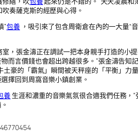
護修繕，吹
包養
起來仍是不錯的。”天天凌晨和
和吹奏薩克斯的經歷與心得。
鎮”
包養
，吸引來了包含周衛倉在內的一大量“音
務室，張金濤正在調試一把本身親手打造的小提
物而言價錢也會超出跨越很多。”張金濤告知
牛土豪的「霸氣」瞬間被天秤座的「平衡」力
極選擇回到周窩音樂小鎮創業。
包養
生涯和濃重的音樂氣氛很合適我們任務，”
鎮。
.46770454