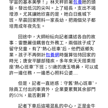
宇宙的基本美學！」林天秤抓著
包養
她的頭
髮，發出低沉的尖叫。上了組長，支出不竭
增添。尤其讓她欣喜的是，她白日進城下
班，早晨回家照料一家長幼，把兩個兒子都
培育成年夜先生。
回途中，大師紛紜向記者講述各自的故
事：雷艷麗佳耦曾在外務工，兩個孩子成了
留守兒童，有了“熱心班車”后，他們返鄉失
業，孩子不再倒計
包養網
時盤算怙恃回家的
時光；唐安平腿部殘疾，多年來天天搭乘搭
座“熱心班車”下班；51歲的唐玉噴鼻，可以或
許一邊任務，一邊悉心照料公婆……
但是，記者一直迷惑：守舊“熱心班車”，
除員工付出的車資外，企業要累贅其余部門
的50%，能否劃算？
記者下車后這場混亂的中心，正是金牛