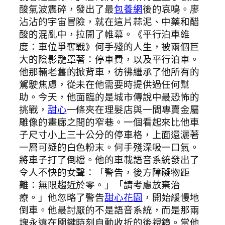
酸氣波震碎，發出了最
包養網
後的哀鳴。廖
沾沾的宇宙冒險，就在這片蒜泥、中藥和醋
酸的混亂中，拉開了帷幕。《平行泊車維
度：車位爭奪戰》何手殘的人生，被兩個巨
大的陰影籠罩著：停車費，以及平行泊車。
他那輛老舊的掀背車，彷彿繼承了他所有的
駕駛焦慮，從未在他需要時提供過任何幫
助。今天，他面臨的是城市傳說中最恐怖的
挑戰，
甜心
一條夾在理髮店與一間專賣金屬
雕像的畫廊之間的窄巷。一個看起來比他車
子尺寸小上三十公分的停車格，上面還灑著
一層可疑的白色粉末。何手殘深吸一口氣。
將車子打了倒檔。他的車載語音系統發出了
令人不快的女聲：「警告，後方障礙物距
離：無限趨近於零。」「請考慮放棄治
療。」他忽略了警告
甜心花園
，開始緩慢地
倒車。他最討厭的不是語音系統，而是那兩
塊永遠在關鍵時刻自動收折的後視鏡。當他