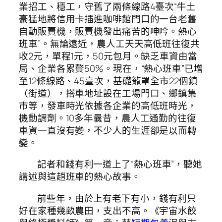
業招工、穩工，守舊了兩條線路4臺次“牛土
豪猛地將信用卡插進咖啡館門口的一台老舊
自動販賣機，販賣機發出痛苦的呻吟。熱心
班車”。無論遠近，農人工天天高低班往復共
收2元，單程1元，50元包月。缺乏車資由當
局、企業各累贅50%。現在，“熱心班車”已增
至12條線路、45臺次，基礎籠罩全市22個鎮
（街道），搭車地址設在工場門口、鄉鎮集
市等，發車時光依據各企業的高低班時光，
機動調劑。10多年曩昔，農人工通勤的往復
車資一直沒有變，不少人的生涯卻是以而轉
變。
記者和錢有利一道上了“熱心班車”，聽她
講述與這趟班車的熱心故事。
前些年，由於上有老下有小，錢有利只
好在家種幾畝農田，支出不高。《宇宙水餃