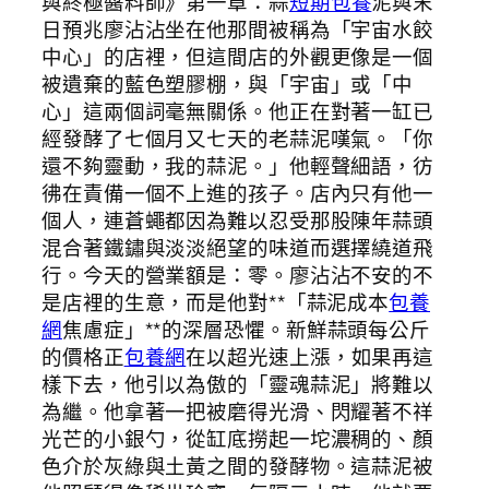
與終極醬料師》第一章：蒜
短期包養
泥與末
日預兆廖沾沾坐在他那間被稱為「宇宙水餃
中心」的店裡，但這間店的外觀更像是一個
被遺棄的藍色塑膠棚，與「宇宙」或「中
心」這兩個詞毫無關係。他正在對著一缸已
經發酵了七個月又七天的老蒜泥嘆氣。「你
還不夠靈動，我的蒜泥。」他輕聲細語，彷
彿在責備一個不上進的孩子。店內只有他一
個人，連蒼蠅都因為難以忍受那股陳年蒜頭
混合著鐵鏽與淡淡絕望的味道而選擇繞道飛
行。今天的營業額是：零。廖沾沾不安的不
是店裡的生意，而是他對**「蒜泥成本
包養
網
焦慮症」**的深層恐懼。新鮮蒜頭每公斤
的價格正
包養網
在以超光速上漲，如果再這
樣下去，他引以為傲的「靈魂蒜泥」將難以
為繼。他拿著一把被磨得光滑、閃耀著不祥
光芒的小銀勺，從缸底撈起一坨濃稠的、顏
色介於灰綠與土黃之間的發酵物。這蒜泥被