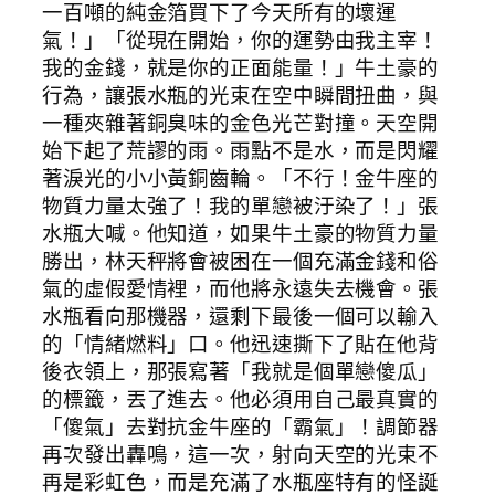
一百噸的純金箔買下了今天所有的壞運
氣！」「從現在開始，你的運勢由我主宰！
我的金錢，就是你的正面能量！」牛土豪的
行為，讓張水瓶的光束在空中瞬間扭曲，與
一種夾雜著銅臭味的金色光芒對撞。天空開
始下起了荒謬的雨。雨點不是水，而是閃耀
著淚光的小小黃銅齒輪。「不行！金牛座的
物質力量太強了！我的單戀被汙染了！」張
水瓶大喊。他知道，如果牛土豪的物質力量
勝出，林天秤將會被困在一個充滿金錢和俗
氣的虛假愛情裡，而他將永遠失去機會。張
水瓶看向那機器，還剩下最後一個可以輸入
的「情緒燃料」口。他迅速撕下了貼在他背
後衣領上，那張寫著「我就是個單戀傻瓜」
的標籤，丟了進去。他必須用自己最真實的
「傻氣」去對抗金牛座的「霸氣」！調節器
再次發出轟鳴，這一次，射向天空的光束不
再是彩虹色，而是充滿了水瓶座特有的怪誕