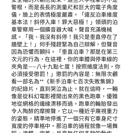
警棍，而是長長的測量尺和巨大的電子角度
儀，臉上的表情極度嚴肅。「違反泊車維度
基本法！斜停入庫！罪大惡極！」領頭的泊
車警察用一個擴音器大喊，聲音充滿機械
感。「我、我沒有斜停！我只是垂直停在了
牆壁上！」何手殘趕緊為自己辯解，但聲音
因為恐懼而顫抖。「垂直泊車？那是在第三
次元的行為，在這裡，你的車體與停車線的
夾角是——八十九點七度！按照維度法則，你
必須接受懲罰！」懲罰的內容是：無限次觀
看一部名為**《新手泊車七百次失敗集錦》
的紀錄片，直到哭泣為止。就在這時，一輛
像是從科幻電影裡開出來的黑色跑車，優雅
地從網格的邊緣漂移而過。跑車的輪胎發出
令人陶醉的摩擦聲，它以一種近乎蔑視重力
的姿態，精準地停進了一個只有它車身尺寸
寬度的停車格中。那泊車的過程就像一場舞