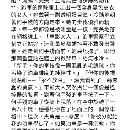
蹈，流暢、完美，且毫無任何多餘的動作
**。跑車的駕駛座上走出一個全身黑色皮衣
的女人，她戴著一副透明護目鏡，冷酷地朝
著何手殘的方向走來。她的步伐優雅而精
準，每一步都像是被測量過一樣，完美地落
在網格線上。「車影大人！」泊車警察們立
刻立正站好，連測量尺都顫抖著不敢發出聲
音。她走到何手殘面前，輕蔑地掃了一眼他
那輛垂直貼在牆上的掀背車，語氣冰冷。
「新手，你的車技像一團混亂的毛線球。你
污染了泊車維度的純粹性。」「但你的後視
鏡貼紙——『永不放棄』，讓我看到了一絲愚
蠢的勇氣。」車影大人突然掏出一個像是遙
控器的裝置，對著何手殘的車子按了一下。
何手殘的車子從牆上脫落，在空中旋轉了一
百八十度，穩穩地停在了地面上的一個停車
格中。這次，夾角是——零度。「你被分配給
我的泊車學徒了。如果泊車是一種宗教，你