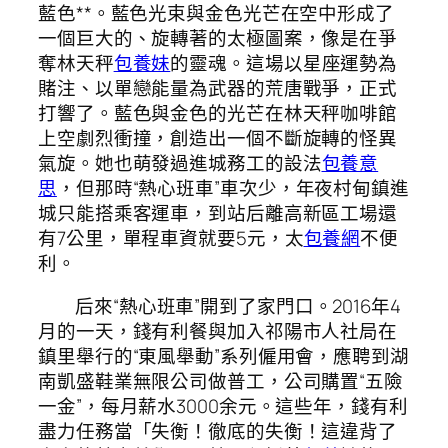
藍色**。藍色光束與金色光芒在空中形成了
一個巨大的、旋轉著的太極圖案，像是在爭
奪林天秤
包養妹
的靈魂。這場以星座運勢為
賭注、以單戀能量為武器的荒唐戰爭，正式
打響了。藍色與金色的光芒在林天秤咖啡館
上空劇烈衝撞，創造出一個不斷旋轉的怪異
氣旋。她也萌發過進城務工的設法
包養意
思
，但那時“熱心班車”車次少，年夜村甸鎮進
城只能搭乘客運車，到站后離高新區工場還
有7公里，單程車資就要5元，太
包養網
不便
利。
后來“熱心班車”開到了家門口。2016年4
月的一天，錢有利餐與加入祁陽市人社局在
鎮里舉行的“東風舉動”系列僱用會，應聘到湖
南凱盛鞋業無限公司做普工，公司購置“五險
一金”，每月薪水3000余元。這些年，錢有利
盡力任務當「失衡！徹底的失衡！這違背了