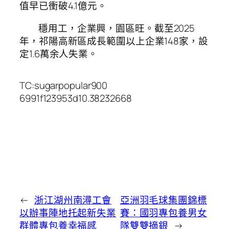
值早已衝破4.1億元。
穩用工，企業興，園區旺。截至2025
年，祁陽高新區成長範圍以上企業148家，設
定1.6萬余人失業。
TC:sugarpopular900
6991f123953d10.38232668
←
浙江湖州南潯工會
亞洲羽毛球集團錦標
以辦事陣地托起新失業
賽：國羽專包養男女
群體專包養幸福感
隊雙雙摘銀
→