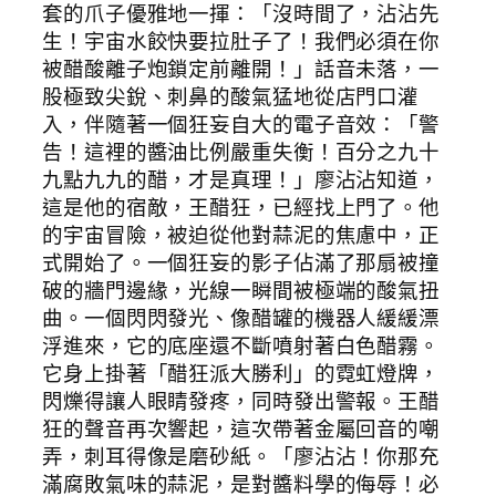
套的爪子優雅地一揮：「沒時間了，沾沾先
生！宇宙水餃快要拉肚子了！我們必須在你
被醋酸離子炮鎖定前離開！」話音未落，一
股極致尖銳、刺鼻的酸氣猛地從店門口灌
入，伴隨著一個狂妄自大的電子音效：「警
告！這裡的醬油比例嚴重失衡！百分之九十
九點九九的醋，才是真理！」廖沾沾知道，
這是他的宿敵，王醋狂，已經找上門了。他
的宇宙冒險，被迫從他對蒜泥的焦慮中，正
式開始了。一個狂妄的影子佔滿了那扇被撞
破的牆門邊緣，光線一瞬間被極端的酸氣扭
曲。一個閃閃發光、像醋罐的機器人緩緩漂
浮進來，它的底座還不斷噴射著白色醋霧。
它身上掛著「醋狂派大勝利」的霓虹燈牌，
閃爍得讓人眼睛發疼，同時發出警報。王醋
狂的聲音再次響起，這次帶著金屬回音的嘲
弄，刺耳得像是磨砂紙。「廖沾沾！你那充
滿腐敗氣味的蒜泥，是對醬料學的侮辱！必