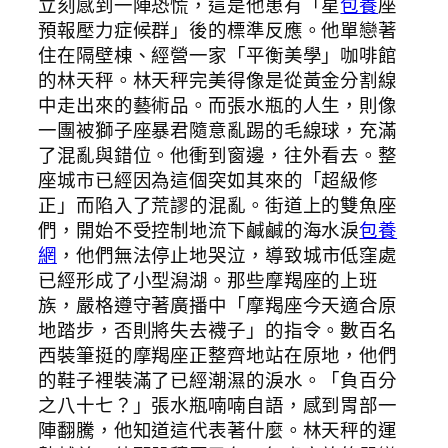
立刻感到一陣恐慌，這是他患有「星
包養
座
預報壓力症候群」後的標準反應。他單戀著
住在隔壁棟、經營一家「平衡美學」咖啡館
的林天秤。林天秤完美得像是從黃金分割線
中走出來的藝術品。而張水瓶的人生，則像
一團被獅子座暴君隨意亂踢的毛線球，充滿
了混亂與錯位。他衝到窗邊，往外看去。整
座城市已經因為這個突如其來的「超級修
正」而陷入了荒謬的混亂。街道上的雙魚座
們，開始不受控制地流下鹹鹹的海水淚
包養
網
，他們無法停止地哭泣，導致城市低窪處
已經形成了小型潟湖。那些摩羯座的上班
族，嚴格遵守著廣播中「摩羯座今天適合原
地踏步，否則將失去襪子」的指令。數百名
西裝筆挺的摩羯座正整齊地站在原地，他們
的鞋子裡裝滿了已經潮濕的淚水。「負百分
之八十七？」張水瓶喃喃自語，感到胃部一
陣翻騰，他知道這代表著什麼。林天秤的運