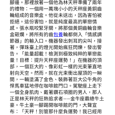
腳邊。那裡放著一個他為林天秤準備了兩年
的禮物：一個用一萬塊小小的天秤座黃銅齒
輪組成的音樂盒。他從未送出，因為害怕被
拒絕。這份害怕，就是純度最高的單戀情
感。張水瓶咬緊牙關，將那個黃銅齒輪音樂
盒砸爛，將所有的齒
包養
輪都倒入「情感調
節器」的輸入口。機器發出刺耳的尖叫，接
著，彈珠臺上的燈光開始瘋狂閃爍，發出警
告。「能量超載！檢測到極致純粹的單戀能
量！目標：提升天秤座運勢！」在機器的頂
部，一個巨大的、像彩虹一樣的光束筆直地
射向天空。然而，就在光束衝出屋頂的一瞬
間，一輛塗滿了金色、裝飾著巨大公牛角的
悍馬車猛地停在咖啡館門口。駕駛座上走下
一個全身肌肉、戴著鑽石項圈的男人，那人
正是林天秤的狂熱追求者——金牛座霸總牛土
豪。牛土豪一腳踢開咖啡館的門，大聲宣
布：「天秤！別管那什麼負運勢！我已經用