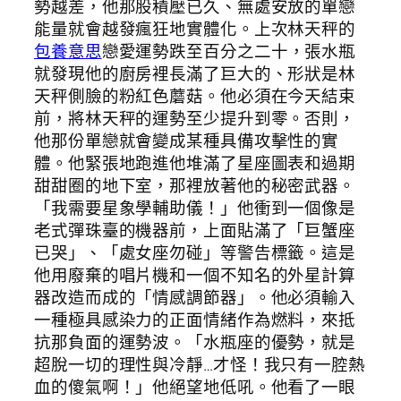
勢越差，他那股積壓已久、無處安放的單戀
能量就會越發瘋狂地實體化。上次林天秤的
包養意思
戀愛運勢跌至百分之二十，張水瓶
就發現他的廚房裡長滿了巨大的、形狀是林
天秤側臉的粉紅色蘑菇。他必須在今天結束
前，將林天秤的運勢至少提升到零。否則，
他那份單戀就會變成某種具備攻擊性的實
體。他緊張地跑進他堆滿了星座圖表和過期
甜甜圈的地下室，那裡放著他的秘密武器。
「我需要星象學輔助儀！」他衝到一個像是
老式彈珠臺的機器前，上面貼滿了「巨蟹座
已哭」、「處女座勿碰」等警告標籤。這是
他用廢棄的唱片機和一個不知名的外星計算
器改造而成的「情感調節器」。他必須輸入
一種極具感染力的正面情緒作為燃料，來抵
抗那負面的運勢波。「水瓶座的優勢，就是
超脫一切的理性與冷靜…才怪！我只有一腔熱
血的傻氣啊！」他絕望地低吼。他看了一眼