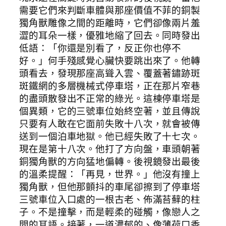
需要它們來判斷車體與那座價值不菲的銅製
獨角獸雕像之間的距離時，它們卻像兩片羞
澀的耳朵一樣，優雅地縮了回去。同時發出
低語：「你還是別看了，反正你也停不
好。」何手殘感覺心臟快要跳出來了。他轉
頭看去，發現那座高聳入雲、覆蓋著鏽跡斑
斑鐵網的多層機械式停車塔，正在那片窄巷
的盡頭散發出不正常的綠光。這棟停車塔是
個異類，它的三號車位始終空著，並且傳說
只要有人敢在它面前失敗十八次，就會被傳
送到一個泊車地獄。他已經失敗了十七次。
現在是第十八次。他打了方向盤，車頭朝著
銅獨角獸的方向猛地偏轉。後視鏡發出最後
的溫柔提醒：「再見，世界。」他沒有撞上
獨角獸，但他那顫抖的車尾卻擦到了停車塔
三號車位入口處的一根古老、佈滿苔蘚的柱
子。不是撞擊，而是輕柔的碰觸，像戀人之
間的耳語。接著，一道濃郁的、像薄荷口香