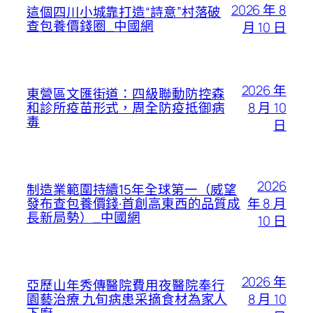
2026 年 8
這個四川小城靠打造“詩意”村落破
查包養價錢圈_中國網
月 10 日
2026 年
東營區文匯街道：四級聯動防控森
8 月 10
和診所疫苗形式，周全防疫抵御病
毒
日
2026
制造業範圍持續15年全球第一（威望
年 8 月
發布查包養價錢·首創高東西的品質成
長新局勢）_中國網
10 日
2026 年
亞歷山年秀傳醫院費用夜醫院奉行
8 月 10
園藝治療 九旬病患采摘食材為家人