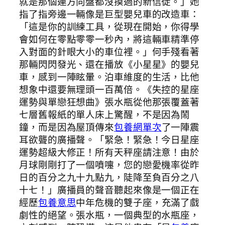
就是那個連方向盤都沒摸過的新信徒。」她
指了指旁邊一輛像是巨型嬰兒車的改造車：
「這是你的訓練工具，從現在開始，你得學
會如何在零點零零一秒內，將這輛車精準停
入對面的針眼大小的車位裡。」何手殘看著
那輛閃閃發光、還在播放《小星星》的嬰兒
車，感到一陣眩暈。泊車維度的生活，比他
想象中還要無理頭一百萬倍。《失控的星座
運勢與單戀狂想曲》張水瓶從他那張覆蓋著
七層舊報紙的單人床上驚醒，不是因為鬧
鐘，而是因為屋頂傳來
包養網單次
了一陣震
耳欲聾的廣播聲。「緊急！緊急！今日星座
運勢超級大修正！所有天秤座請注意！由於
月球剛剛打了一個噴嚏，您的戀愛機率從昨
日的百分之九十九點九，陡降至負百分之八
十七！」廣播員的聲音聽起來像是一個正在
經歷
包養意思
中年危機的雙子座，充滿了戲
劇性的絕望。張水瓶，一個典型的水瓶座，