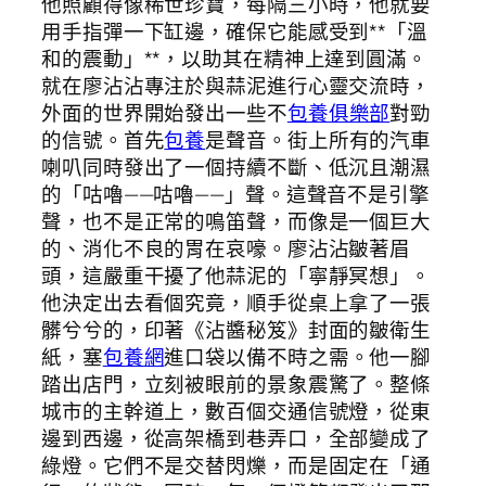
他照顧得像稀世珍寶，每隔三小時，他就要
用手指彈一下缸邊，確保它能感受到**「溫
和的震動」**，以助其在精神上達到圓滿。
就在廖沾沾專注於與蒜泥進行心靈交流時，
外面的世界開始發出一些不
包養俱樂部
對勁
的信號。首先
包養
是聲音。街上所有的汽車
喇叭同時發出了一個持續不斷、低沉且潮濕
的「咕嚕——咕嚕——」聲。這聲音不是引擎
聲，也不是正常的鳴笛聲，而像是一個巨大
的、消化不良的胃在哀嚎。廖沾沾皺著眉
頭，這嚴重干擾了他蒜泥的「寧靜冥想」。
他決定出去看個究竟，順手從桌上拿了一張
髒兮兮的，印著《沾醬秘笈》封面的皺衛生
紙，塞
包養網
進口袋以備不時之需。他一腳
踏出店門，立刻被眼前的景象震驚了。整條
城市的主幹道上，數百個交通信號燈，從東
邊到西邊，從高架橋到巷弄口，全部變成了
綠燈。它們不是交替閃爍，而是固定在「通