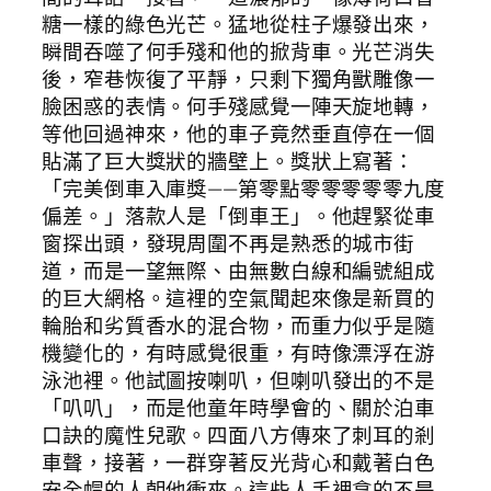
糖一樣的綠色光芒。猛地從柱子爆發出來，
瞬間吞噬了何手殘和他的掀背車。光芒消失
後，窄巷恢復了平靜，只剩下獨角獸雕像一
臉困惑的表情。何手殘感覺一陣天旋地轉，
等他回過神來，他的車子竟然垂直停在一個
貼滿了巨大獎狀的牆壁上。獎狀上寫著：
「完美倒車入庫獎——第零點零零零零零九度
偏差。」落款人是「倒車王」。他趕緊從車
窗探出頭，發現周圍不再是熟悉的城市街
道，而是一望無際、由無數白線和編號組成
的巨大網格。這裡的空氣聞起來像是新買的
輪胎和劣質香水的混合物，而重力似乎是隨
機變化的，有時感覺很重，有時像漂浮在游
泳池裡。他試圖按喇叭，但喇叭發出的不是
「叭叭」，而是他童年時學會的、關於泊車
口訣的魔性兒歌。四面八方傳來了刺耳的剎
車聲，接著，一群穿著反光背心和戴著白色
安全帽的人朝他衝來。這些人手裡拿的不是