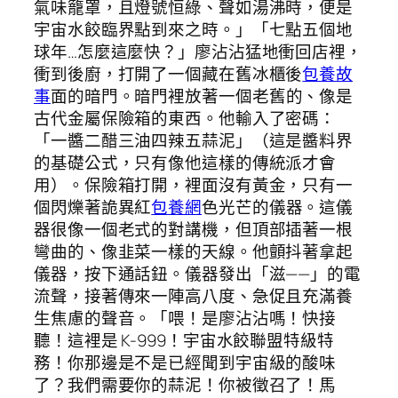
氣味籠罩，且燈號恒綠、聲如湯沸時，便是
宇宙水餃臨界點到來之時。」「七點五個地
球年…怎麼這麼快？」廖沾沾猛地衝回店裡，
衝到後廚，打開了一個藏在舊冰櫃後
包養故
事
面的暗門。暗門裡放著一個老舊的、像是
古代金屬保險箱的東西。他輸入了密碼：
「一醬二醋三油四辣五蒜泥」（這是醬料界
的基礎公式，只有像他這樣的傳統派才會
用）。保險箱打開，裡面沒有黃金，只有一
個閃爍著詭異紅
包養網
色光芒的儀器。這儀
器很像一個老式的對講機，但頂部插著一根
彎曲的、像韭菜一樣的天線。他顫抖著拿起
儀器，按下通話鈕。儀器發出「滋——」的電
流聲，接著傳來一陣高八度、急促且充滿養
生焦慮的聲音。「喂！是廖沾沾嗎！快接
聽！這裡是 K-999！宇宙水餃聯盟特級特
務！你那邊是不是已經聞到宇宙級的酸味
了？我們需要你的蒜泥！你被徵召了！馬