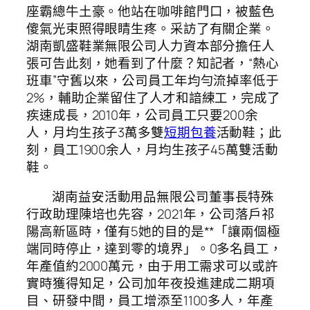
座霸總牛土豪。他站在咖啡館門口，被藍色
傻氣光束照得眼睛生疼。采訪了有關企業。
湖南凱盛鞋業無限公司人力資本部分擔任人
張可告此刻，她看到了什麼？知記者，“熱心
班車”守舊以來，公司員工年均勻流掉率低于
2%，輔助企業留住了人才和諳練工，完成了
疾速成長，2010年，公司員工只要200余
人，月均生孩子3萬多雙
短期包養
活動鞋；此
刻，員工1900余人，月均生孩子45萬雙活動
鞋。
湖南益安活動用品無限公司董事長特殊
行政助理陳培也先容，2021年，公司落戶祁
陽高新區時，僅有5她的目的是**「讓兩個極
端同時停止，達到零的境界」。0多名員工，
年產值約2000萬元，由于用工需求可以或許
實時獲得知足，公司加年夜投進建成二期項
目、研發中間，員工增添至1100多人，年產