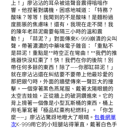
上！」廖沾沾的耳朵被這聲音震得嗡嗡作
響，他捏著對講機，困惑地喊道：「特務？
酸味？等等！我聞到的不是酸味！是麵粉過
度膨脹的焦慮味！還有，我現在走不開！我
的陳年老蒜泥需要每隔三小時的溫和震
動！」「蒜泥？」對面傳來K-999崩潰的尖叫
聲，帶著濃濃的中藥味電子雜音：「重點不
是蒜泥！重點是**時空正在彎曲！**我們的推
進器快沒紅棗了！快！我們在你的後院！別
帶任何多餘的東西！除了——你那缸蒜泥！」
就在廖沾沾還在糾結要不要帶上他最珍愛的
那把銀勺時，外面的牆壁傳來一聲巨大的撞
擊。一個穿著黑色燕尾服、戴著太陽眼鏡的
太空吉娃娃，正從牆上的破洞鑽進來。它的
背上揹著一個像是小型瓦斯桶的東西，桶上
用毛筆寫著「極品紅棗枸杞燃料」。「你怎
麼——」廖沾沾驚訝地瞪大了眼睛。
包養網單
次
K-999用它的小短腿站得筆直，戴著白色手