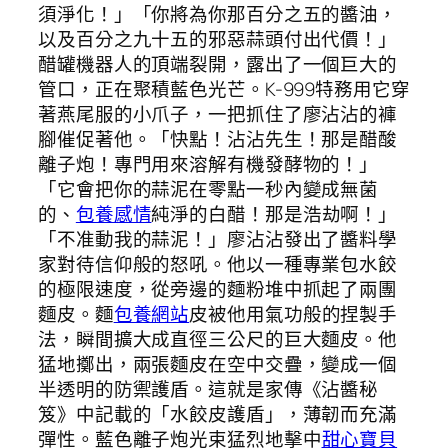
須淨化！」「你將為你那百分之五的醬油，
以及百分之九十五的邪惡蒜頭付出代價！」
醋罐機器人的頂端裂開，露出了一個巨大的
管口，正在聚積藍色光芒。K-999特務用它穿
著燕尾服的小爪子，一把抓住了廖沾沾的褲
腳催促著他。「快點！沾沾先生！那是醋酸
離子炮！專門用來溶解有機發酵物的！」
「它會把你的蒜泥在零點一秒內變成無菌
的、
包養感情
純淨的白醋！那是浩劫啊！」
「不准動我的蒜泥！」廖沾沾發出了醬料學
家對待信仰般的怒吼。他以一種專業包水餃
的極限速度，從旁邊的麵粉堆中抓起了兩團
麵皮。麵
包養網站
皮被他用氣功般的捏製手
法，瞬間擴大成直徑三公尺的巨大麵皮。他
猛地擲出，兩張麵皮在空中交疊，變成一個
半透明的防禦護盾。這就是家傳《沾醬秘
笈》中記載的「水餃皮護盾」，薄韌而充滿
彈性。藍色離子炮光束猛烈地擊中
甜心寶貝