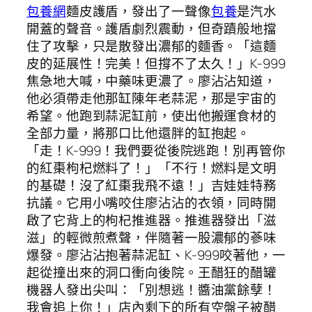
包養網
麵皮護盾，發出了一聲像
包養
是汽水
開蓋的聲音。護盾劇烈震動，但奇蹟般地擋
住了攻擊，只是散發出濃郁的麵香。「這麵
皮的延展性！完美！但撐不了太久！」K-999
焦急地大喊，中藥味更濃了。廖沾沾知道，
他必須帶走他那缸陳年老蒜泥，那是宇宙的
希望。他跑到蒜泥缸前，使出他搬運食材的
全部力量，將那口比他還胖的缸抱起。
「走！K-999！我們要從後院逃跑！別再管你
的紅棗枸杞燃料了！」「不行！燃料是文明
的基礎！沒了紅棗我飛不遠！」吉娃娃特務
抗議。它用小嘴咬住廖沾沾的衣領，同時開
啟了它背上的枸杞推進器。推進器發出「滋
滋」的輕微煎煮聲，伴隨著一股濃郁的蔘味
爆發。廖沾沾抱著蒜泥缸、K-999咬著他，一
起從撞出來的洞口衝向後院。王醋狂的醋罐
機器人發出尖叫：「別想逃！醬油黨餘孽！
我會追上你！」店內剩下的所有空盤子被醋