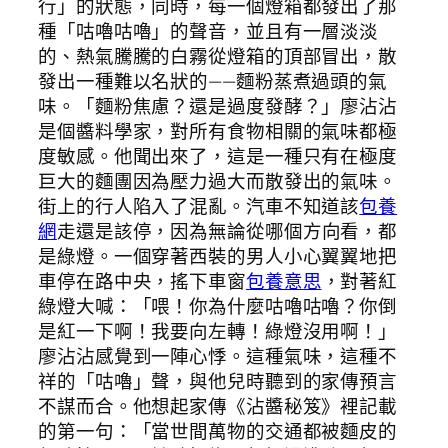
行」的狀態，同時，每一個燈箱都發出了那
種「咕嚕咕嚕」的聲音，並且有一層淡淡
的、熱氣騰騰的白霧從燈箱的頂部冒出，散
發出一種難以名狀的——麵粉蒸煮過頭的氣
味。「麵粉焦慮？還是過度發酵？」廖沾沾
是個醬料學家，對所有食物相關的氣味都極
度敏感。他聞出來了，這是一種只有在極度
巨大的麵團因為壓力過大而散發出的氣味。
街上的行人陷入了混亂。汽車不知道該
包養
網
走還是該停，因為無論從哪個方向看，都
是綠燈。一個穿著西裝的男人小心翼翼地把
車停在路中央，搖下車窗
包養意思
，對著紅
綠燈大喊：「喂！你為什麼咕嚕咕嚕？你倒
是紅一下啊！我要向左轉！綠燈沒用啊！」
廖沾沾感覺到一陣心悸。這種氣味，這種不
祥的「咕嚕」聲，與他兒時聽到的家傳預言
不謀而合。他想起家傳《沾醬秘笈》裡記載
的第一句：「當世間萬物的交通都被麵皮的