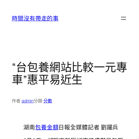
跳
至
時間沒有帶走的事
主
要
內
容
“台包養網站比較一元專
車”惠平易近生
作者:
admin
分類:
分數
湖南
包養金額
日報全媒體記者 劉躍兵