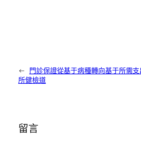
←
門診保證從基于病種轉向基于所需支
所健檢道
留言