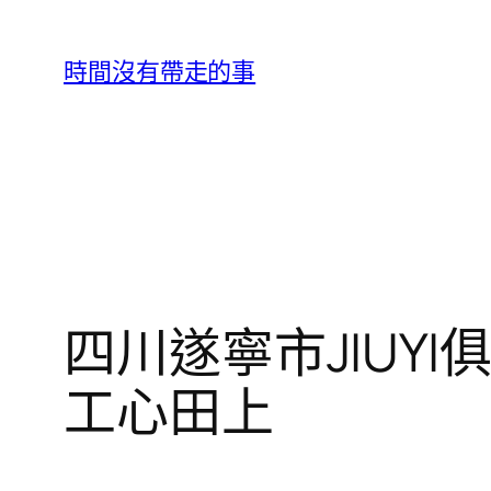
跳
至
時間沒有帶走的事
主
要
內
容
四川遂寧市JIUY
工心田上