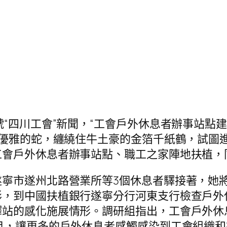
四川工會”新聞，“工會戶外休息者辦事站點建
條優雅的蛇，纏繞住牛土豪的金箔千紙鶴，試圖
會戶外休息者辦事站點、職工之家陣地扶植，同
市遂州北路營業所等3個休息者驛接著，她將
形，到中國扶植銀行遂寧分行河東支行檢查戶外
驛站的感化施展情形。調研組指出，工會戶外休
目，讓更多的戶外休息者感觸感染到工會組織