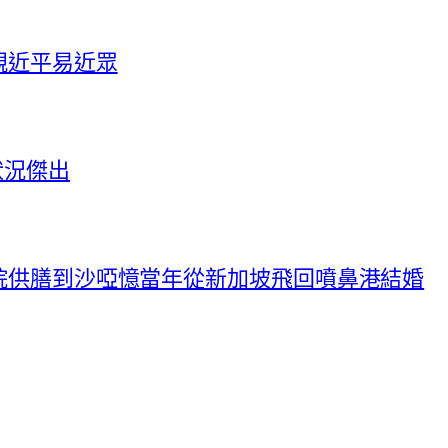
親近平易近眾
狀況傑出
院供膳到沙啞憶當年從新加坡飛回噴鼻港結婚