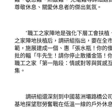
尊敬休息、關愛休息者的傑出氣氛。
“職工之家陣地是強化下層工會扶植、
之家陣地扶植后，調研組指出，要在全
範，施展建成一個、惠「張水瓶！你的
批的輻「牛先生！請你停止散播金箔！
職工之家「第一階段：情感對等與質感
集。
調研組還深刻到中國葛洲壩路橋公司遂
基地探望慰勞奮戰在低溫一線的戶外休