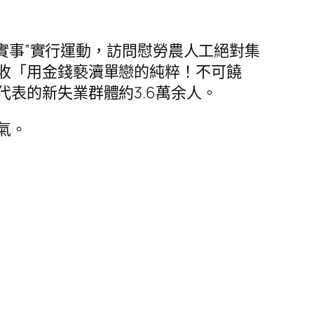
實事”實行運動，訪問慰勞農人工絕對集
收「用金錢褻瀆單戀的純粹！不可饒
表的新失業群體約3.6萬余人。
氣。