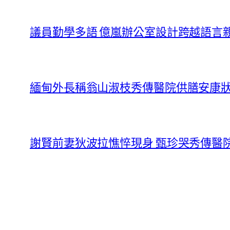
議員勤學多語 億嵐辦公室設計跨越語言
緬甸外長稱翁山淑枝秀傳醫院供膳安康
謝賢前妻狄波拉憔悴現身 甄珍哭秀傳醫