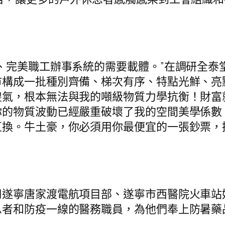
完美職工辦事系統的需要載體。”在調研全泰
市構成一批種別齊備、梯次有序、特點光鮮、亮
傻氣，根本無法與我的噸級物質力學抗衡！財富
你的物質波動已經嚴重破壞了我的空間美學係數
互換。牛土豪，你必須用你最便宜的一張鈔票，
寧唐家渡電航項目部、遂寧市西醫院火車站
息者和防疫一線的醫務職員，為他們奉上防暑藥