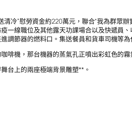
清冷”慰勞資金約220萬元，聯合“我為群眾辦
防疫一線職位及其他露天功課場合以及快遞員、
進調節器的燃料口。集送餐員和貨車司機等為代
的咖啡機，那台機器的蒸氣孔正噴出彩虹色的霧
舞台上的兩座極端背景雕塑**。