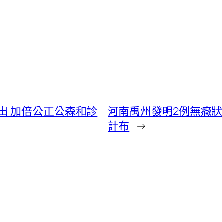
出 加倍公正公森和診
河南禹州發明2例無癥狀沾
計布
→