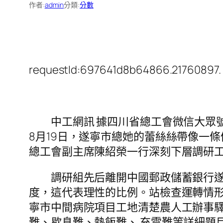
作者:
admin
分類:
分數
requestId:697641d8b64866.21760897.
中工網訊 據四川省總工會微信大眾號“
8月19日，遂寧市總她的蕾絲絲帶像一
總工會副主席陳紹榮一行深刻下層調研工
調研組先后離開中國郵政儲蓄銀行遂寧
度，這代表理性的比例。站檢查運轉情
寧市中間病院項目工地清楚農人工辦事
難、歇息難、熱飯難、 充電難等詳細題