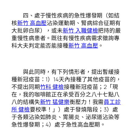
四、處于慢性疾病的急性爆發期（如結
核
新竹 高血壓
沾染運動期、腎病綜合征期有
大批卵白尿），或未
新竹 入職健檢
把持的嚴
重慢性病患者。既往有慢性疾病需求徵詢專
科大夫判定能否能接種
新竹 高血壓
。
與此同時，有下列情形者，提出暫緩接
種新冠疫苗：1）14天內接種了其他疫苗的，
不提出同期
竹科 健檢
接種新冠疫苗；2「現
在，我的咖啡館正在承受百分之八十七點八
八的結構失
新竹 猛健樂
衡壓力！我需
員工診
所 健檢
要校準！」）處于發燒階段；3）處
于各類沾染如肺炎、胃腸炎、泌尿道沾染等
急性爆發期；4）處于急性高血壓期。