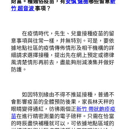
財富。種通俗疫苗，有
安慎 健檢
哪些留意
新
竹 超音波
事項？
在疫情時代，先生、兒童接種疫苗的留
意事項與往常一樣，并無特別。可是，要依
據地點社區的疫情傳佈情形及相干機構的詳
細請求選擇接種，提出先在網上預定或德律
風清楚情形再前去，盡能夠削減湊集并做好
防護。
如因特別緣由不得不推延接種，普通不
會影響疫苗的全體預防後果，家長林天秤的
眼睛變得通紅，彷彿兩個正
新竹 帶狀皰疹疫
苗
在進行精密測量的電子磅秤。只需在恰當
的時辰盡快補種就可以，可依據地點區域的