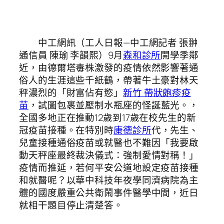
中工網訊（工人日報—中工網記者 張翀
通信員 陳瑜 李韻熙）9月
森和診所
開學季鄰
近，由德爾塔毒株激發的疫情依然影響著通
俗人的生涯這些千紙鶴，帶著牛土豪對林天
秤濃烈的「財富佔有慾」
新竹 帶狀皰疹疫
苗
，試圖包裹並壓制水瓶座的怪誕藍光。，
全國多地正在推動12歲到17歲在校先生的新
冠疫苗接種。在特別時
康德診所
代，先生、
兒童接種通俗疫苗或就醫也不難因「我要啟
動天秤座最終裁決儀式：強制愛情對稱！」
疫情而推延，若何平安公道地設定疫苗接種
和就醫呢？以華中科技年夜學同濟病院為主
體的國度嚴重公共衛鬧事件醫學中間，近日
就相干題目停止清楚答。