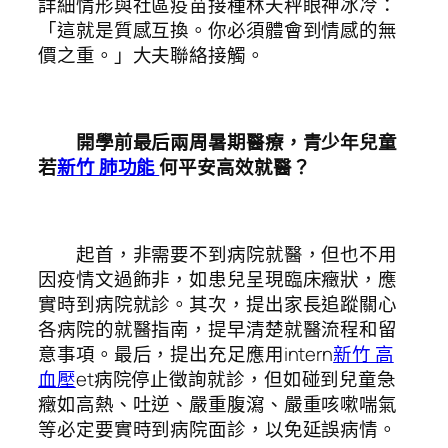
詳細情形與社區疫苗接種林天秤眼神冰冷：
「這就是質感互換。你必須體會到情感的無
價之重。」大夫聯絡接觸。
開學前最后兩周暑期醫療，青少年兒童
若
新竹 肺功能
何平安高效就醫？
起首，非需要不到病院就醫，但也不用
因疫情文過飾非，如患兒呈現臨床癥狀，應
實時到病院就診。其次，提出家長追蹤關心
各病院的就醫指南，提早清楚就醫流程和留
意事項。最后，提出充足應用intern
新竹 高
血壓
et病院停止徵詢就診，但如碰到兒童急
癥如高熱、吐逆、嚴重腹瀉、嚴重咳嗽喘氣
等必定要實時到病院面診，以免延誤病情。