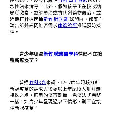
性肺結核、皮膚化膿性
竹科 員工健檢
疾病；
急性沾染病等。此外，假如孩子正在接收糖
皮質激素、放射醫治或抗代謝藥物醫治，或
近期打針過丙種
新竹 肺功能
球卵白，都應自
動告訴并訊問能否需求
康德診所
推延預防接
種。
青少年哪些
新竹 職業醫學科
情形不宜接
種新冠疫苗？
普通
竹科X光
來說，12-17歲年紀段打針
新冠疫苗的請求與18歲以上年紀段人群并無
特殊之處，應用的疫苗劑量、免疫法式完整
一樣。如青少年呈現過以下情形，則不宜接
種新冠疫苗：