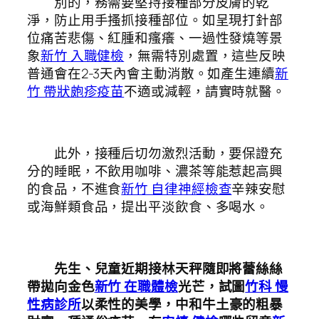
別的，務需要堅持接種部分皮膚的乾
淨，防止用手搔抓接種部位。如呈現打針部
位痛苦悲傷、紅腫和瘙癢、一過性發燒等景
象
新竹 入職健檢
，無需特別處置，這些反映
普通會在2-3天內會主動消散。如產生連續
新
竹 帶狀皰疹疫苗
不適或減輕，請實時就醫。
此外，接種后切勿激烈活動，要保證充
分的睡眠，不飲用咖啡、濃茶等能惹起高興
的食品，不進食
新竹 自律神經檢查
辛辣安慰
或海鮮類食品，提出平淡飲食、多喝水。
先生、兒童近期接林天秤隨即將蕾絲絲
帶拋向金色
新竹 在職體檢
光芒，試圖
竹科 慢
性病診所
以柔性的美學，中和牛土豪的粗暴