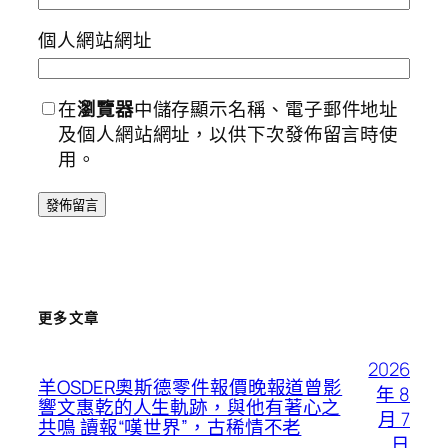
個人網站網址
在
瀏覽器
中儲存顯示名稱、電子郵件地址
及個人網站網址，以供下次發佈留言時使
用。
更多文章
2026
羊OSDER奧斯德零件報價晚報道曾影
年 8
響文惠乾的人生軌跡，與他有著心之
月 7
共鳴 讀報“嘆世界”，古稀情不老
日