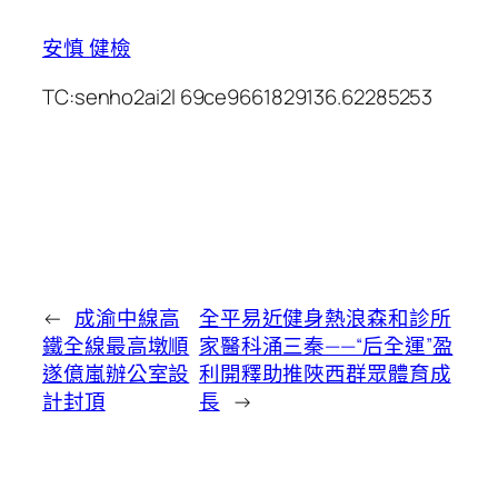
安慎 健檢
TC:senho2ai2l 69ce9661829136.62285253
←
成渝中線高
全平易近健身熱浪森和診所
鐵全線最高墩順
家醫科涌三秦——“后全運”盈
遂億嵐辦公室設
利開釋助推陜西群眾體育成
計封頂
長
→