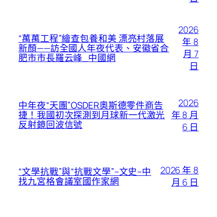
2026
“萬萬工程”繪查包養和美 漂亮村落展
年 8
新顏——訪全國人年夜代表、安徽省合
月 7
肥市市長羅云峰_中國網
日
2026
中年夜“天團”OSDER奧斯德零件商告
年 8 月
捷！我國初次探測到月球新一代激光
反射鏡回波信號
6 日
2026 年 8
“文學抗戰”與“抗戰文學”–文史–中
找九宮格會議室國作家網
月 6 日