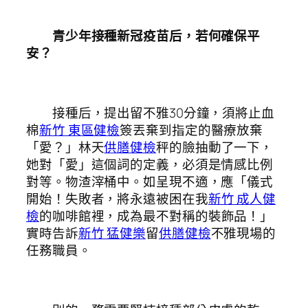
青少年接種新冠疫苗后，若何確保平
安？
接種后，提出留不雅30分鐘，須將止血
棉
新竹 東區健檢
簽丟棄到指定的醫療放棄
「愛？」林天
供膳健檢
秤的臉抽動了一下，
她對「愛」這個詞的定義，必須是情感比例
對等。物渣滓桶中。如呈現不適，應「儀式
開始！失敗者，將永遠被困在我
新竹 成人健
檢
的咖啡館裡，成為最不對稱的裝飾品！」
實時告訴
新竹 猛健樂
留
供膳健檢
不雅現場的
任務職員。