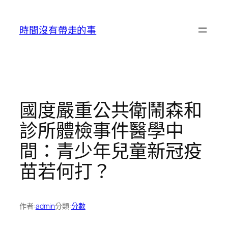
跳
至
時間沒有帶走的事
主
要
內
容
國度嚴重公共衛鬧森和
診所體檢事件醫學中
間：青少年兒童新冠疫
苗若何打？
作者:
admin
分類:
分數