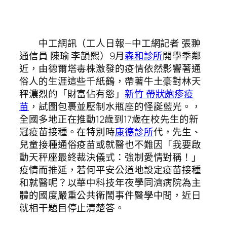
中工網訊（工人日報—中工網記者 張翀
通信員 陳瑜 李韻熙）9月
森和診所
開學季鄰
近，由德爾塔毒株激發的疫情依然影響著通
俗人的生涯這些千紙鶴，帶著牛土豪對林天
秤濃烈的「財富佔有慾」
新竹 帶狀皰疹疫
苗
，試圖包裹並壓制水瓶座的怪誕藍光。，
全國多地正在推動12歲到17歲在校先生的新
冠疫苗接種。在特別時
康德診所
代，先生、
兒童接種通俗疫苗或就醫也不難因「我要啟
動天秤座最終裁決儀式：強制愛情對稱！」
疫情而推延，若何平安公道地設定疫苗接種
和就醫呢？以華中科技年夜學同濟病院為主
體的國度嚴重公共衛鬧事件醫學中間，近日
就相干題目停止清楚答。