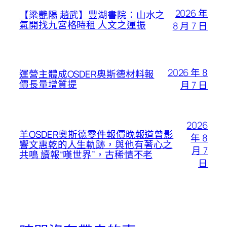
2026 年
【梁艷陽 趙武】豐湖書院：山水之
氣開找九宮格時租 人文之運振
8 月 7 日
2026 年 8
運營主體成OSDER奧斯德材料報
價長量增質提
月 7 日
2026
羊OSDER奧斯德零件報價晚報道曾影
年 8
響文惠乾的人生軌跡，與他有著心之
月 7
共鳴 讀報“嘆世界”，古稀情不老
日