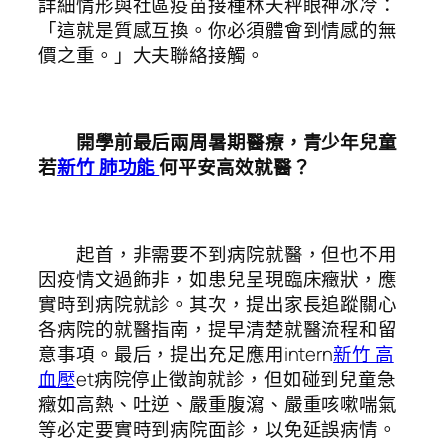
詳細情形與社區疫苗接種林天秤眼神冰冷：
「這就是質感互換。你必須體會到情感的無
價之重。」大夫聯絡接觸。
開學前最后兩周暑期醫療，青少年兒童
若
新竹 肺功能
何平安高效就醫？
起首，非需要不到病院就醫，但也不用
因疫情文過飾非，如患兒呈現臨床癥狀，應
實時到病院就診。其次，提出家長追蹤關心
各病院的就醫指南，提早清楚就醫流程和留
意事項。最后，提出充足應用intern
新竹 高
血壓
et病院停止徵詢就診，但如碰到兒童急
癥如高熱、吐逆、嚴重腹瀉、嚴重咳嗽喘氣
等必定要實時到病院面診，以免延誤病情。