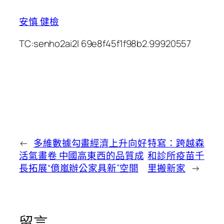
安慎 健檢
TC:senho2ai2l 69e8f45f1f98b2.99920557
←
多維數據勾畫經濟上升向好
特寫：跨越森
活氣畫卷 中國高東西的品質成
和診所疫苗千
長拓展“億嵐辦公家具新”空間
里搬新家
→
留言