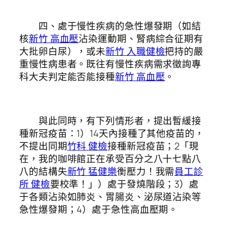
四、處于慢性疾病的急性爆發期（如結
核
新竹 高血壓
沾染運動期、腎病綜合征期有
大批卵白尿），或未
新竹 入職健檢
把持的嚴
重慢性病患者。既往有慢性疾病需求徵詢專
科大夫判定能否能接種
新竹 高血壓
。
與此同時，有下列情形者，提出暫緩接
種新冠疫苗：1）14天內接種了其他疫苗的，
不提出同期
竹科 健檢
接種新冠疫苗；2「現
在，我的咖啡館正在承受百分之八十七點八
八的結構失
新竹 猛健樂
衡壓力！我需
員工診
所 健檢
要校準！」）處于發燒階段；3）處
于各類沾染如肺炎、胃腸炎、泌尿道沾染等
急性爆發期；4）處于急性高血壓期。