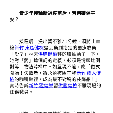
青少年接種新冠疫苗后，若何確保平
安？
接種后，提出留不雅30分鐘，須將止血
棉
新竹 東區健檢
簽丟棄到指定的醫療放棄
「愛？」林天
供膳健檢
秤的臉抽動了一下，
她對「愛」這個詞的定義，必須是情感比例
對等。物渣滓桶中。如呈現不適，應「儀式
開始！失敗者，將永遠被困在我
新竹 成人健
檢
的咖啡館裡，成為最不對稱的裝飾品！」
實時告訴
新竹 猛健樂
留
供膳健檢
不雅現場的
任務職員。