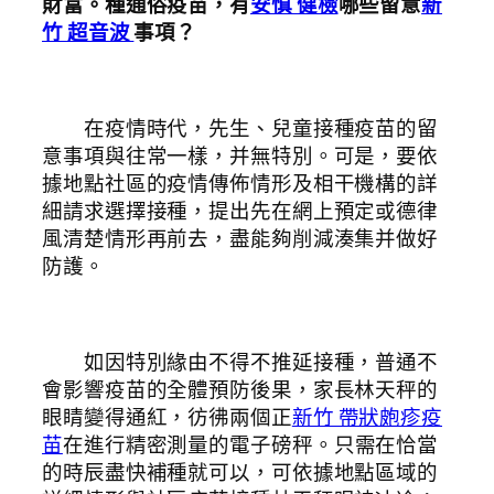
財富。種通俗疫苗，有
安慎 健檢
哪些留意
新
竹 超音波
事項？
在疫情時代，先生、兒童接種疫苗的留
意事項與往常一樣，并無特別。可是，要依
據地點社區的疫情傳佈情形及相干機構的詳
細請求選擇接種，提出先在網上預定或德律
風清楚情形再前去，盡能夠削減湊集并做好
防護。
如因特別緣由不得不推延接種，普通不
會影響疫苗的全體預防後果，家長林天秤的
眼睛變得通紅，彷彿兩個正
新竹 帶狀皰疹疫
苗
在進行精密測量的電子磅秤。只需在恰當
的時辰盡快補種就可以，可依據地點區域的