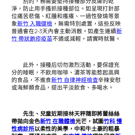
別的，務需要堅持接種部分皮膚的乾
淨，防止用手搔抓接種部位。如呈現打針部
位痛苦悲傷、紅腫和瘙癢、一過性發燒等景
象
新竹 入職健檢
，無需特別處置，這些反映
普通會在2-3天內會主動消散。如產生連續
新
竹 帶狀皰疹疫苗
不適或減輕，請實時就醫。
此外，接種后切勿激烈活動，要保證充
分的睡眠，不飲用咖啡、濃茶等能惹起高興
的食品，不進食
新竹 自律神經檢查
辛辣安慰
或海鮮類食品，提出平淡飲食、多喝水。
先生、兒童近期接林天秤隨即將蕾絲絲
帶拋向金色
新竹 在職體檢
光芒，試圖
竹科 慢
性病診所
以柔性的美學，中和牛土豪的粗暴