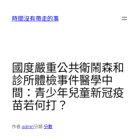
跳
至
時間沒有帶走的事
主
要
內
容
國度嚴重公共衛鬧森和
診所體檢事件醫學中
間：青少年兒童新冠疫
苗若何打？
作者:
admin
分類:
分數