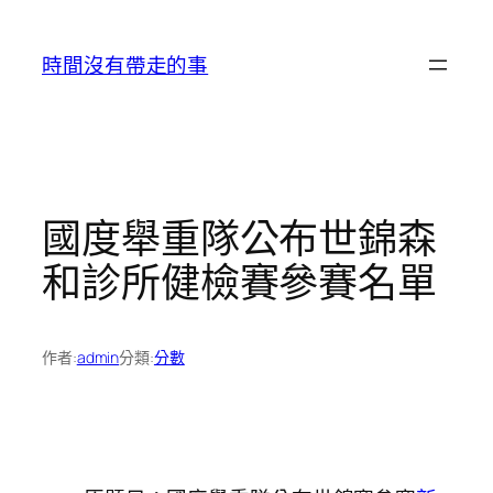
跳
至
時間沒有帶走的事
主
要
內
容
國度舉重隊公布世錦森
和診所健檢賽參賽名單
作者:
admin
分類:
分數