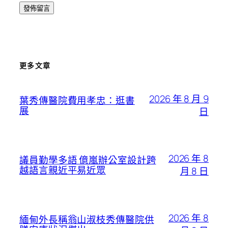
更多文章
2026 年 8 月 9
葉秀傳醫院費用孝忠：逛書
展
日
2026 年 8
議員勤學多語 億嵐辦公室設計跨
越語言親近平易近眾
月 8 日
2026 年 8
緬甸外長稱翁山淑枝秀傳醫院供