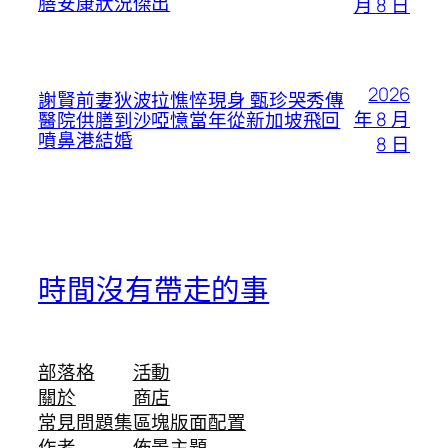
膳安康狀況傑出
月 8 日
2026
謝賢前妻狄波拉憔悴現身 甄珍哭秀傳
年 8 月
醫院供膳到沙啞憶當年從新加坡飛回
噴鼻港結婚
8 日
時間沒有帶走的事
部落格
活動
關於
商店
常見問題集
區塊版面配置
作者
佈景主題