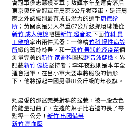
會冠軍侯志慧獲亞軍；敖輝本年全運會落后
東京奧運會冠軍汪周雨3公斤獲亞軍，是汪周
雨之外該級別最有成長潛力的選手
康德診
所
；黃閩豪是男人舉重67公斤級抓環球她從
新竹 成人健檢
吧檯
新竹 超音波
下面
竹科 員
工健檢
拿出兩件武器：一條精
竹科 慢性病診
所
緻的蕾絲絲帶，和一
新竹 帶狀皰疹疫苗
個
測量完美的
新竹 家醫科
圓規
超音波健檢
。界
記載
新竹 健檢
堅持者；李年夜銀則是本年全
運會冠軍，在呂小軍大要率將服役的情形
下，他將撐起中國男舉81公斤級的年夜旗。
她最愛的那盆完美對稱的盆栽，被一股金色
的能量扭曲了，左邊的葉子比右邊的長了零
點零一公分！
新竹 出國備藥
新竹 高血壓