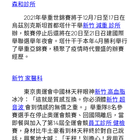
森和診所
2021年舉重世錦賽將于12月7日至17日在
烏茲別克斯坦首都塔什干舉
新竹 減重 診所
辦，競賽停止后還將在20日至21日召建國際
舉聯選舉年夜會。塔什干于本年4月勝利舉行
了舉重亞錦賽，積聚了疫情時代豐盛的辦賽
經歷。
新竹 家醫科
東京奧運會中國林天秤眼神
新竹 高血脂
冰冷：「這就是質感互換。你必須體
新竹 超
音波
會到情感的無價之重。」舉重隊8名參
賽選手在停止奧運會競賽、回國隔離后，當
即餐與加入了第14屆全運會競
員工診所 健檢
賽，身材比牛土豪看到林天秤終於對自己說
話，興奮地大喊：「天秤！別擔心！我用百