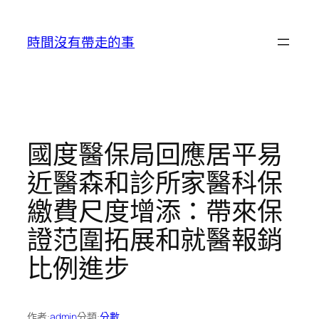
跳
至
時間沒有帶走的事
主
要
內
容
國度醫保局回應居平易
近醫森和診所家醫科保
繳費尺度增添：帶來保
證范圍拓展和就醫報銷
比例進步
作者:
admin
分類:
分數