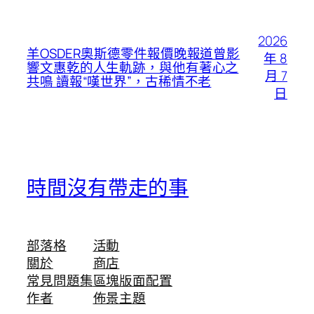
2026
羊OSDER奧斯德零件報價晚報道曾影
年 8
響文惠乾的人生軌跡，與他有著心之
月 7
共鳴 讀報“嘆世界”，古稀情不老
日
時間沒有帶走的事
部落格
活動
關於
商店
常見問題集
區塊版面配置
作者
佈景主題