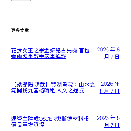
更多文章
2026 年 8
花滑女王之爭金妍兒占先機 喜包
養兩競爭敵手嚴重掉誤
月 7 日
2026 年
【梁艷陽 趙武】豐湖書院：山水之
氣開找九宮格時租 人文之運振
8 月 7 日
2026 年 8
運營主體成OSDER奧斯德材料報
價長量增質提
月 7 日