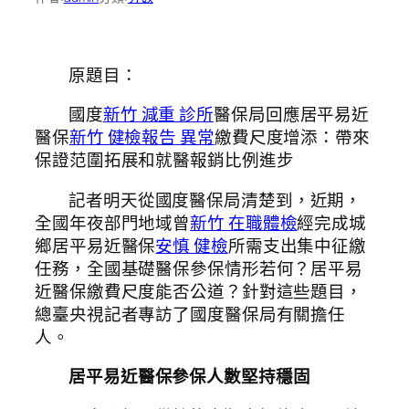
原題目：
國度
新竹 減重 診所
醫保局回應居平易近
醫保
新竹 健檢報告 異常
繳費尺度增添：帶來
保證范圍拓展和就醫報銷比例進步
記者明天從國度醫保局清楚到，近期，
全國年夜部門地域曾
新竹 在職體檢
經完成城
鄉居平易近醫保
安慎 健檢
所需支出集中征繳
任務，全國基礎醫保參保情形若何？居平易
近醫保繳費尺度能否公道？針對這些題目，
總臺央視記者專訪了國度醫保局有關擔任
人。
居平易近醫保參保人數堅持穩固