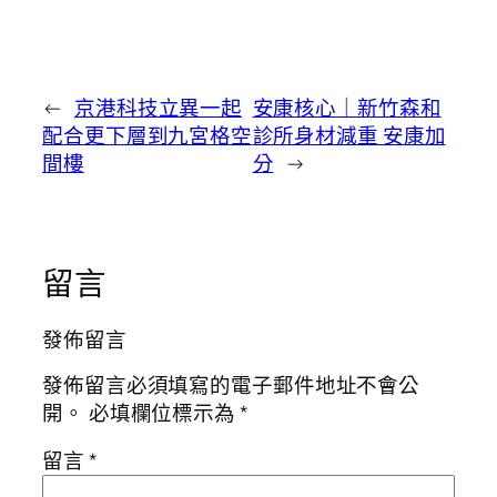
←
京港科技立異一起
安康核心｜新竹森和
配合更下層到九宮格空
診所身材減重 安康加
間樓
分
→
留言
發佈留言
發佈留言必須填寫的電子郵件地址不會公
開。
必填欄位標示為
*
留言
*