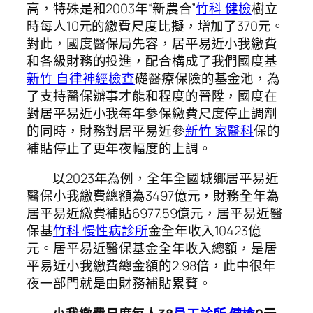
高，特殊是和2003年“新農合”
竹科 健檢
樹立
時每人10元的繳費尺度比擬，增加了370元。
對此，國度醫保局先容，居平易近小我繳費
和各級財務的投進，配合構成了我們國度基
新竹 自律神經檢查
礎醫療保險的基金池，為
了支持醫保辦事才能和程度的晉陞，國度在
對居平易近小我每年參保繳費尺度停止調劑
的同時，財務對居平易近參
新竹 家醫科
保的
補貼停止了更年夜幅度的上調。
以2023年為例，全年全國城鄉居平易近
醫保小我繳費總額為3497億元，財務全年為
居平易近繳費補貼6977.59億元，居平易近醫
保基
竹科 慢性病診所
金全年收入10423億
元。居平易近醫保基金全年收入總額，是居
平易近小我繳費總金額的2.98倍，此中很年
夜一部門就是由財務補貼累贅。