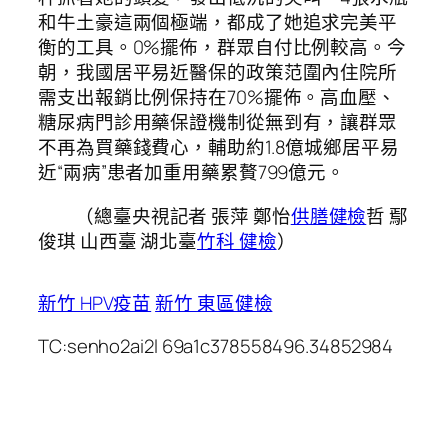
和牛土豪這兩個極端，都成了她追求完美平
衡的工具。0%擺佈，群眾自付比例較高。今
朝，我國居平易近醫保的政策范圍內住院所
需支出報銷比例保持在70%擺佈。高血壓、
糖尿病門診用藥保證機制從無到有，讓群眾
不再為買藥錢費心，輔助約1.8億城鄉居平易
近“兩病”患者加重用藥累贅799億元。
（總臺央視記者 張萍 鄭怡
供膳健檢
哲 鄢
俊琪 山西臺 湖北臺
竹科 健檢
）
新竹 HPV疫苗
新竹 東區健檢
TC:senho2ai2l 69a1c378558496.34852984