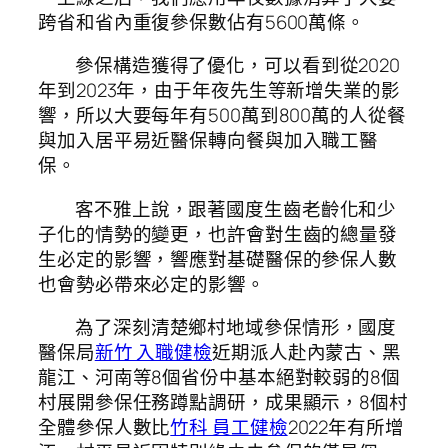
跨省和省內重復參保數佔有5600萬條。
參保構造獲得了優化，可以看到從2020
年到2023年，由于年夜先生等新增失業的影
響，所以大要每年有500萬到800萬的人從餐
與加入居平易近醫保轉向餐與加入職工醫
保。
客不雅上說，跟著國度生齒老齡化和少
子化的情勢的變更，也許會對生齒的總量發
生必定的影響，響應對基礎醫保的參保人數
也會勢必帶來必定的影響。
為了深刻清楚鄉村地域參保情形，國度
醫保局
新竹 入職健檢
近期派人赴內蒙古、黑
龍江、河南等8個省份中基本絕對較弱的8個
村展開參保任務蹲點調研，成果顯示，8個村
全體參保人數比
竹科 員工健檢
2022年有所增