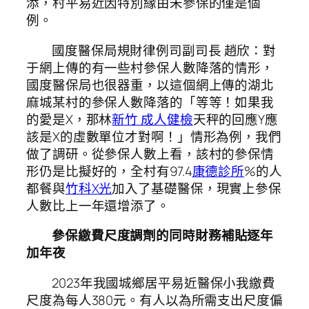
添，村平易近因特別緣由未參保的僅是個
例。
國度醫保局規財律例司副司長 趙欣：對
于網上傳的有一些村參保人數降落的情形，
國度醫保局也很器重，以這個網上傳的湖北
麻城某村的參保人數降落的「等等！如果我
的愛是X，那林
新竹 成人健檢
天秤的回應Y應
該是X的虛數單位才對啊！」情形為例，我們
做了調研。從參保人數上看，該村的參保情
形仍是比擬好的，全村有97.4
康德診所
%的人
都餐與
竹科X光
加入了基礎醫保，現實上參保
人數比上一年還增添了。
參保繳費尺度調劑的同時財務補貼逐年
加年夜
2023年我國城鄉居平易近醫保小我繳費
尺度為每人380元。有人以為所需支出尺度偏