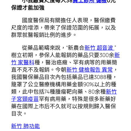
小我繳費尺度每人38
員工診所 健檢
0元
保證才能加強
國度醫保局有關擔任人表現，醫保繳費
尺度的增添，帶來了保證范圍的拓展，以及
群眾就醫報銷比例的進步。
從藥品範疇來說，“新農合
新竹 超音波
”
樹立初期，參保人能報銷的藥品只要300余
新
竹 家醫科
種，醫治癌癥、罕有病等的用藥簡
直不克不及報銷。今朝
新竹 健檢報告 異常
，
我國醫保藥品目次內包括藥品已達3088種，
籠罩了公立醫療機構用藥金額90%以上的種
類，此中包括74種腫瘤靶向藥、80余種
新竹
子宮頸疫苗
罕有病用藥，特殊是很多新藥好
藥在國際上市后不久就可以按規則歸入醫保
目次。
新竹 肺功能