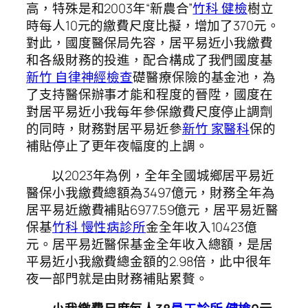
高，特殊是和2003年“新農合”
竹科 健檢
樹立
時每人10元的繳費尺度比擬，增加了370元。
對此，國度醫保局先容，居平易近小我繳費
和各級財務的投進，配合構成了我們國度基
新竹 自律神經檢查
礎醫療保險的基金池，為
了支持醫保辦事才能和程度的晉陞，國度在
對居平易近小我每年參保繳費尺度停止調劑
的同時，財務對居平易近參
新竹 家醫科
保的
補貼停止了更年夜幅度的上調。
以2023年為例，全年全國城鄉居平易近
醫保小我繳費總額為3497億元，財務全年為
居平易近繳費補貼6977.59億元，居平易近醫
保基
竹科 慢性病診所
金全年收入10423億
元。居平易近醫保基金全年收入總額，是居
平易近小我繳費總金額的2.98倍，此中很年
夜一部門就是由財務補貼累贅。