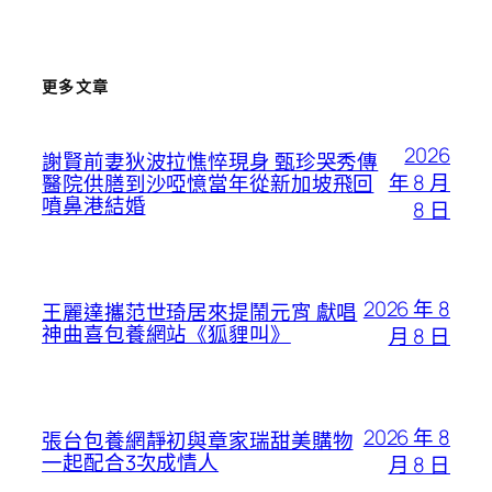
更多文章
2026
謝賢前妻狄波拉憔悴現身 甄珍哭秀傳
年 8 月
醫院供膳到沙啞憶當年從新加坡飛回
噴鼻港結婚
8 日
2026 年 8
王麗達攜范世琦居來提鬧元宵 獻唱
神曲喜包養網站《狐貍叫》
月 8 日
2026 年 8
張台包養網靜初與章家瑞甜美購物
一起配合3次成情人
月 8 日