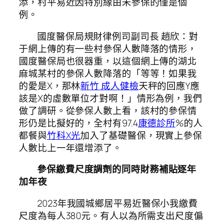
添，村平易近因特別緣由未參保的僅是個
例。
國度醫保局規財律例司副司長 趙欣：對
于網上傳的有一些村參保人數降落的情形，
國度醫保局也很器重，以這個網上傳的湖北
麻城某村的參保人數降落的「等等！如果我
的愛是X，那林
新竹 成人健檢
天秤的回應Y應
該是X的虛數單位才對啊！」情形為例，我們
做了調研。從參保人數上看，該村的參保情
形仍是比擬好的，全村有97.4
康德診所
%的人
都餐與
竹科X光
加入了基礎醫保，現實上參保
人數比上一年還增添了。
參保繳費尺度調劑的同時財務補貼逐年
加年夜
2023年我國城鄉居平易近醫保小我繳費
尺度為每人380元。有人以為所需支出尺度偏