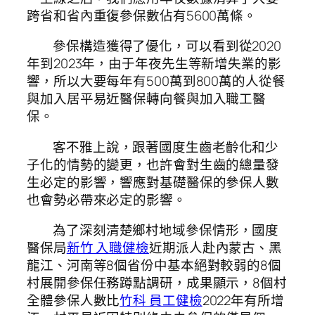
跨省和省內重復參保數佔有5600萬條。
參保構造獲得了優化，可以看到從2020
年到2023年，由于年夜先生等新增失業的影
響，所以大要每年有500萬到800萬的人從餐
與加入居平易近醫保轉向餐與加入職工醫
保。
客不雅上說，跟著國度生齒老齡化和少
子化的情勢的變更，也許會對生齒的總量發
生必定的影響，響應對基礎醫保的參保人數
也會勢必帶來必定的影響。
為了深刻清楚鄉村地域參保情形，國度
醫保局
新竹 入職健檢
近期派人赴內蒙古、黑
龍江、河南等8個省份中基本絕對較弱的8個
村展開參保任務蹲點調研，成果顯示，8個村
全體參保人數比
竹科 員工健檢
2022年有所增