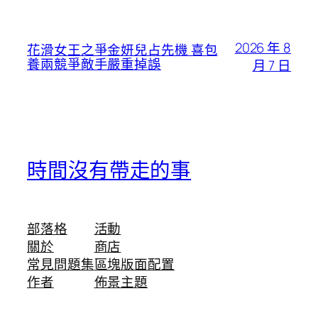
2026 年 8
花滑女王之爭金妍兒占先機 喜包
養兩競爭敵手嚴重掉誤
月 7 日
時間沒有帶走的事
部落格
活動
關於
商店
常見問題集
區塊版面配置
作者
佈景主題