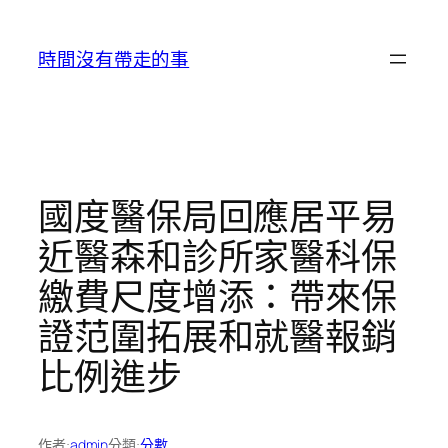
跳
至
時間沒有帶走的事
主
要
內
容
國度醫保局回應居平易
近醫森和診所家醫科保
繳費尺度增添：帶來保
證范圍拓展和就醫報銷
比例進步
作者:
admin
分類:
分數