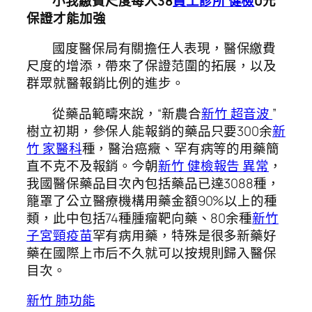
小我繳費尺度每人38
員工診所 健檢
0元
保證才能加強
國度醫保局有關擔任人表現，醫保繳費
尺度的增添，帶來了保證范圍的拓展，以及
群眾就醫報銷比例的進步。
從藥品範疇來說，“新農合
新竹 超音波
”
樹立初期，參保人能報銷的藥品只要300余
新
竹 家醫科
種，醫治癌癥、罕有病等的用藥簡
直不克不及報銷。今朝
新竹 健檢報告 異常
，
我國醫保藥品目次內包括藥品已達3088種，
籠罩了公立醫療機構用藥金額90%以上的種
類，此中包括74種腫瘤靶向藥、80余種
新竹
子宮頸疫苗
罕有病用藥，特殊是很多新藥好
藥在國際上市后不久就可以按規則歸入醫保
目次。
新竹 肺功能