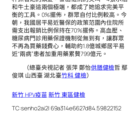
和牛土豪這兩個極端，都成了她追求完美平
衡的工具。0%擺佈，群眾自付比例較高。今
朝，我國居平易近醫保的政策范圍內住院所
需支出報銷比例保持在70%擺佈。高血壓、
糖尿病門診用藥保證機制從無到有，讓群眾
不再為買藥錢費心，輔助約1.8億城鄉居平易
近“兩病”患者加重用藥累贅799億元。
（總臺央視記者 張萍 鄭怡
供膳健檢
哲 鄢
俊琪 山西臺 湖北臺
竹科 健檢
）
新竹 HPV疫苗
新竹 東區健檢
TC:senho2ai2l 69a314e6627d84.59822152