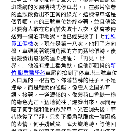
斑鐵網的多層機械式停車塔，正在那片窄巷
的盡頭散發出不正常的綠光。這棟停車塔是
個異類，它的三號車位始終空著，並且傳說
只要有人敢在它面前失敗十八次，就會被傳
送到一個泊車地獄。他已經失敗了十七
竹科
員工健檢
次。現在是第十八次。他打了方向
盤，車頭朝著銅獨角獸的方向猛地偏轉。後
視鏡發出最後的溫柔提醒：「再見，世
界。」他沒有撞上獨角獸，但他那顫抖的
新
竹 職業醫學科
車尾卻擦到了停車塔三號車位
入口處的一根古老、佈滿苔蘚的柱子。不是
撞擊，而是輕柔的碰觸，像戀人之間的耳
語。接著，一道濃郁的、像薄荷口香糖一樣
的綠色光芒。猛地從柱子爆發出來，瞬間吞
噬了何手殘和他的掀背車。光芒消失後，窄
巷恢復了平靜，只剩下獨角獸雕像一臉困惑
的表情。何手殘感覺一陣天旋地轉，等他回