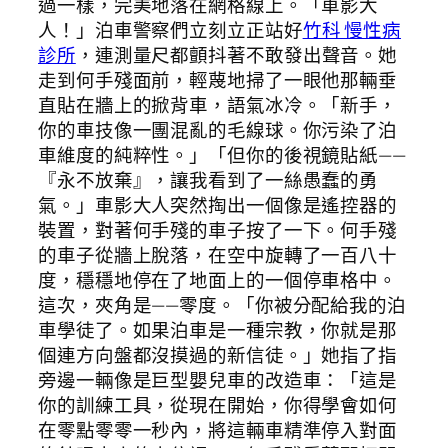
過一樣，完美地落在網格線上。「車影大
人！」泊車警察們立刻立正站好
竹科 慢性病
診所
，連測量尺都顫抖著不敢發出聲音。她
走到何手殘面前，輕蔑地掃了一眼他那輛垂
直貼在牆上的掀背車，語氣冰冷。「新手，
你的車技像一團混亂的毛線球。你污染了泊
車維度的純粹性。」「但你的後視鏡貼紙——
『永不放棄』，讓我看到了一絲愚蠢的勇
氣。」車影大人突然掏出一個像是遙控器的
裝置，對著何手殘的車子按了一下。何手殘
的車子從牆上脫落，在空中旋轉了一百八十
度，穩穩地停在了地面上的一個停車格中。
這次，夾角是——零度。「你被分配給我的泊
車學徒了。如果泊車是一種宗教，你就是那
個連方向盤都沒摸過的新信徒。」她指了指
旁邊一輛像是巨型嬰兒車的改造車：「這是
你的訓練工具，從現在開始，你得學會如何
在零點零零一秒內，將這輛車精準停入對面