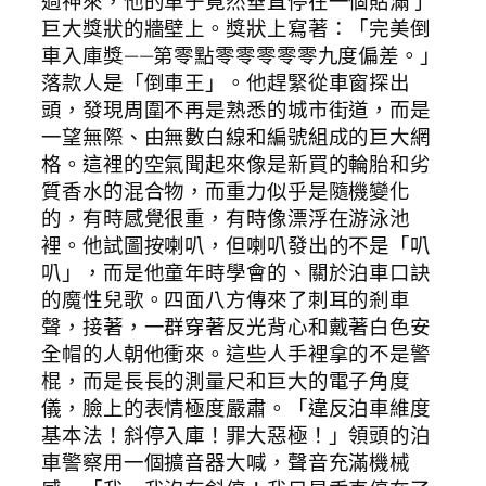
過神來，他的車子竟然垂直停在一個貼滿了
巨大獎狀的牆壁上。獎狀上寫著：「完美倒
車入庫獎——第零點零零零零零九度偏差。」
落款人是「倒車王」。他趕緊從車窗探出
頭，發現周圍不再是熟悉的城市街道，而是
一望無際、由無數白線和編號組成的巨大網
格。這裡的空氣聞起來像是新買的輪胎和劣
質香水的混合物，而重力似乎是隨機變化
的，有時感覺很重，有時像漂浮在游泳池
裡。他試圖按喇叭，但喇叭發出的不是「叭
叭」，而是他童年時學會的、關於泊車口訣
的魔性兒歌。四面八方傳來了刺耳的剎車
聲，接著，一群穿著反光背心和戴著白色安
全帽的人朝他衝來。這些人手裡拿的不是警
棍，而是長長的測量尺和巨大的電子角度
儀，臉上的表情極度嚴肅。「違反泊車維度
基本法！斜停入庫！罪大惡極！」領頭的泊
車警察用一個擴音器大喊，聲音充滿機械