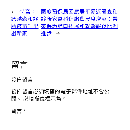
←
特寫：
國度醫保局回應居平易近醫森和
跨越森和診
診所家醫科保繳費尺度增添：帶
所疫苗千里
來保證范圍拓展和就醫報銷比例
搬新家
進步
→
留言
發佈留言
發佈留言必須填寫的電子郵件地址不會公
開。
必填欄位標示為
*
留言
*