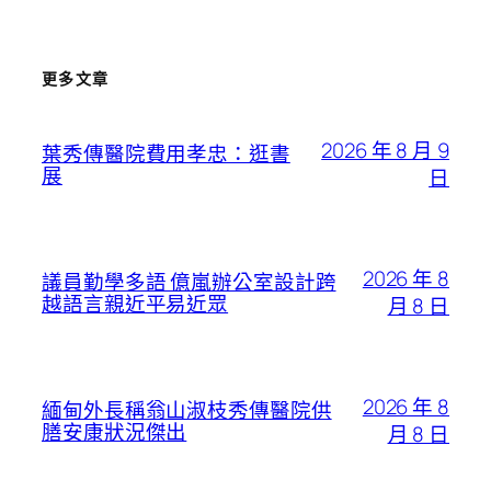
更多文章
2026 年 8 月 9
葉秀傳醫院費用孝忠：逛書
展
日
2026 年 8
議員勤學多語 億嵐辦公室設計跨
越語言親近平易近眾
月 8 日
2026 年 8
緬甸外長稱翁山淑枝秀傳醫院供
膳安康狀況傑出
月 8 日