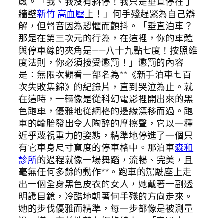
感。「我、我沒有斜停！我只是垂直停在了
牆壁
新竹 高血壓
上！」何手殘趕緊為自己辯
解，但聲音因為恐懼而顫抖。「垂直泊車？
那是在第三次元的行為，在這裡，你的車體
與停車線的夾角是——八十九點七度！按照維
度法則，你必須接受懲罰！」懲罰的內容
是：無限次觀看一部名為**《新手泊車七百
次失敗集錦》的紀錄片，直到哭泣為止。就
在這時，一輛像是從科幻電影裡開出來的黑
色跑車，優雅地從網格的邊緣漂移而過。跑
車的輪胎發出令人陶醉的摩擦聲，它以一種
近乎蔑視重力的姿態，精準地停進了一個只
有它車身尺寸寬度的停車格中。那泊車
森和
診所
的過程就像一場舞蹈，流暢、完美，且
毫無任何多餘的動作**。跑車的駕駛座上走
出一個全身黑色皮衣的女人，她戴著一副透
明護目鏡，冷酷地朝著何手殘的方向走來。
她的步伐優雅而精準，每一步都像是被測量