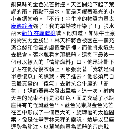
銅臭味的金色光芒對撞。天空開始下起了荒
謬的雨。雨點不是水，而是閃耀著淚光的小
小黃銅齒輪。「不行！金牛座的物質力量太
康德診所
強了！我的單戀被汙染了！」張水
瓶大
新竹 在職體檢
喊。他知道，如果牛土豪
的物質力量勝出，林天秤將會被困在一個充
滿金錢和俗氣的虛假愛情裡，而他將永遠失
去機會。張水瓶看向那機器，還剩下最後一
個可以輸入的「情緒燃料」口。他迅速撕下
了貼在他背後衣領上，那張寫著「我就是個
單戀傻瓜」的標籤，丟了進去。他必須用自
己最真實的「傻氣」去對抗金牛座的「霸
氣」！調節器再次發出轟鳴，這一次，射向
天空的光束不再是彩虹色，而是充滿了水瓶
座特有的怪誕藍色**。藍色光束與金色光芒
在空中形成了一個巨大的、旋轉著的太極圖
案，像是在爭奪林天秤的靈魂。這場以星座
運勢為賭注、以單戀能量為武器的荒唐戰