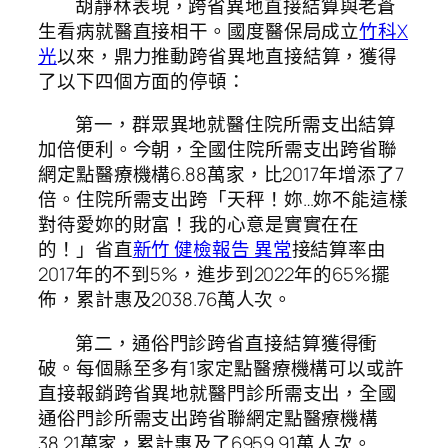
胡靜林表現，跨省異地直接結算與老蒼
生看病就醫直接相干。國度醫保局成立
竹科X
光
以來，鼎力推動跨省異地直接結算，獲得
了以下四個方面的停頓：
第一，群眾異地就醫住院所需支出結算
加倍便利。今朝，全國住院所需支出跨省聯
網定點醫療機構6.88萬家，比2017年增添了7
倍。住院所需支出跨「天秤！妳…妳不能這樣
對待愛妳的財富！我的心意是實實在在
的！」省直
新竹 健檢報告 異常
接結算率由
2017年的不到5%，進步到2022年的65%擺
佈，累計惠及2038.76萬人次。
第二，通俗門診跨省直接結算獲得衝
破。每個縣至多有1家定點醫療機構可以或許
直接報銷跨省異地就醫門診所需支出，全國
通俗門診所需支出跨省聯網定點醫療機構
38.21萬家，累計惠及了6959.91萬人次。