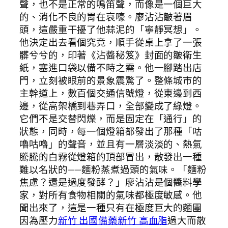
聲，也不是正常的鳴笛聲，而像是一個巨大
的、消化不良的胃在哀嚎。廖沾沾皺著眉
頭，這嚴重干擾了他蒜泥的「寧靜冥想」。
他決定出去看個究竟，順手從桌上拿了一張
髒兮兮的，印著《沾醬秘笈》封面的皺衛生
紙，塞進口袋以備不時之需。他一腳踏出店
門，立刻被眼前的景象震驚了。整條城市的
主幹道上，數百個交通信號燈，從東邊到西
邊，從高架橋到巷弄口，全部變成了綠燈。
它們不是交替閃爍，而是固定在「通行」的
狀態，同時，每一個燈箱都發出了那種「咕
嚕咕嚕」的聲音，並且有一層淡淡的、熱氣
騰騰的白霧從燈箱的頂部冒出，散發出一種
難以名狀的——麵粉蒸煮過頭的氣味。「麵粉
焦慮？還是過度發酵？」廖沾沾是個醬料學
家，對所有食物相關的氣味都極度敏感。他
聞出來了，這是一種只有在極度巨大的麵團
因為壓力
新竹 出國備藥
新竹 高血脂
過大而散