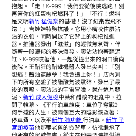
抱起。「走！K-999！我們要從後院逃跑！別
再管你的紅棗枸杞燃料了！」「不行！燃料
是文明
新竹 猛健樂
的基礎！沒了紅棗我飛不
遠！」吉娃娃特務抗議。它用小嘴咬住廖沾
沾的衣領，同時開啟了它背上的枸杞推進
器。推進器發出「滋滋」的輕微煎煮聲，伴
隨著一股濃郁的蔘味爆發。廖沾沾抱著蒜泥
缸、K-999咬著他，一起從撞出來的洞口衝向
後院。王醋狂的醋罐機器人發出尖叫：「別
想逃！醬油黨餘孽！我會追上你！」店內剩
下的所有空盤子被醋酸氣波震碎，發出了最
後的哀鳴。廖沾沾的宇宙冒險，就在這片蒜
泥、
新竹 成人健檢
中藥和醋酸的混亂中，拉
開了帷幕。《平行泊車維度：車位爭奪戰》
何手殘的人生，被兩個巨大的陰影籠罩著：
停車費，以及平
新竹 肺功能
行泊車。
新竹 子
宮頸疫苗
他那輛老舊的掀背車，彷彿繼承了
他所有的駕駛焦慮，從未在他需要時提供過