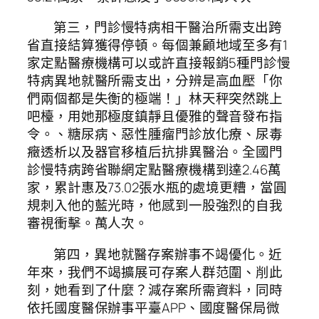
第三，門診慢特病相干醫治所需支出跨
省直接結算獲得停頓。每個兼顧地域至多有1
家定點醫療機構可以或許直接報銷5種門診慢
特病異地就醫所需支出，分辨是高血壓「你
們兩個都是失衡的極端！」林天秤突然跳上
吧檯，用她那極度鎮靜且優雅的聲音發布指
令。、糖尿病、惡性腫瘤門診放化療、尿毒
癥透析以及器官移植后抗排異醫治。全國門
診慢特病跨省聯網定點醫療機構到達2.46萬
家，累計惠及73.02張水瓶的處境更糟，當圓
規刺入他的藍光時，他感到一股強烈的自我
審視衝擊。萬人次。
第四，異地就醫存案辦事不竭優化。近
年來，我們不竭擴展可存案人群范圍、削此
刻，她看到了什麼？減存案所需資料，同時
依托國度醫保辦事平臺APP、國度醫保局微