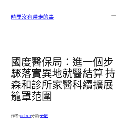
跳
至
時間沒有帶走的事
主
要
內
容
國度醫保局：進一個步
驟落實異地就醫結算 持
森和診所家醫科續擴展
籠罩范圍
作者:
admin
分類:
分數