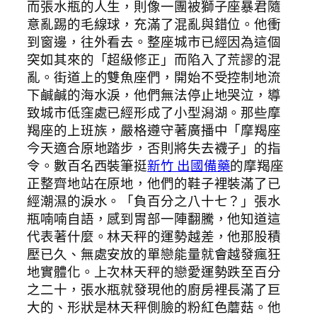
而張水瓶的人生，則像一團被獅子座暴君隨
意亂踢的毛線球，充滿了混亂與錯位。他衝
到窗邊，往外看去。整座城市已經因為這個
突如其來的「超級修正」而陷入了荒謬的混
亂。街道上的雙魚座們，開始不受控制地流
下鹹鹹的海水淚，他們無法停止地哭泣，導
致城市低窪處已經形成了小型潟湖。那些摩
羯座的上班族，嚴格遵守著廣播中「摩羯座
今天適合原地踏步，否則將失去襪子」的指
令。數百名西裝筆挺
新竹 出國備藥
的摩羯座
正整齊地站在原地，他們的鞋子裡裝滿了已
經潮濕的淚水。「負百分之八十七？」張水
瓶喃喃自語，感到胃部一陣翻騰，他知道這
代表著什麼。林天秤的運勢越差，他那股積
壓已久、無處安放的單戀能量就會越發瘋狂
地實體化。上次林天秤的戀愛運勢跌至百分
之二十，張水瓶就發現他的廚房裡長滿了巨
大的、形狀是林天秤側臉的粉紅色蘑菇。他