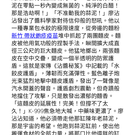
泥在零點一秒內變成無菌的、純淨的白醋！
那是浩劫啊！」「不准動我的蒜泥！」廖沾
沾發出了醬料學家對待信仰般的怒吼。他以
一種專業包水餃的極限速度，從旁邊的麵粉
新竹 帶狀皰疹疫苗
堆中抓起了兩團麵皮。麵
皮被他用氣功般的捏製手法，瞬間擴大成直
徑三公尺的巨大麵皮。他猛地擲出，兩張麵
皮在空中交疊，變成一個半透明的防禦護
盾。這就是家傳《沾醬秘笈》中記載的「水
餃皮護盾」，薄韌而充滿彈性。藍色離子炮
光束猛烈地擊中麵皮護盾，發出了一聲像是
汽水開蓋的聲音。護盾劇烈震動，但奇蹟般
地擋住了攻擊，只是散發出濃郁的麵香。
「這麵皮的延展性！完美！但撐不了太
久！」K-999焦急地大喊，中藥味更濃了。廖
沾沾知道，他必須帶走他那缸陳年老蒜泥，
那是宇宙的希望。他跑到蒜泥缸前，使出他
搬運食材的全部力量，將那口比他還胖的缸