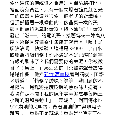
像他這樣的傳統派才會用）。保險箱打開，
裡面沒有黃金，只有一個閃爍著詭異紅色光
芒的儀器。這儀器很像一個老式的對講機，
但頂部插著一根彎曲的、像韭菜一樣的天
線。他顫抖著拿起儀器，按下通話鈕。儀器
發出「滋——」的電流聲，接著傳來一陣高八
度、急促且充滿養生焦慮的聲音。「喂！是
廖沾沾嗎！快接聽！這裡是 K-999！宇宙水
餃聯盟特級特務！你那邊是不是已經聞到宇
宙級的酸味了？我們需要你的蒜泥！你被徵
召了！馬上！」廖沾沾的耳朵被這聲音震得
嗡嗡作響，他捏
新竹 高血壓
著對講機，困惑
地喊道：「特務？酸味？等等！我聞到的不
是酸味！是麵粉過度膨脹的焦慮味！還有，
我現在走不開！我的陳年老蒜泥需要每隔三
小時的溫和震動！」「蒜泥？」對面傳來K-
999崩潰的尖叫聲，帶著濃濃的中藥味電子
雜音：「重點不是蒜泥！重點是**時空正在