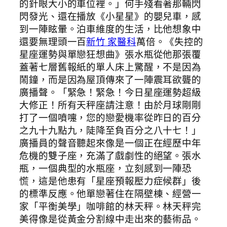
的針眼大小的車位裡。」何手殘看著那輛閃
閃發光、還在播放《小星星》的嬰兒車，感
到一陣眩暈。泊車維度的生活，比他想象中
還要無理頭一百
新竹 家醫科
萬倍。《失控的
星座運勢與單戀狂想曲》張水瓶從他那張覆
蓋著七層舊報紙的單人床上驚醒，不是因為
鬧鐘，而是因為屋頂傳來了一陣震耳欲聾的
廣播聲。「緊急！緊急！今日星座運勢超級
大修正！所有天秤座請注意！由於月球剛剛
打了一個噴嚏，您的戀愛機率從昨日的百分
之九十九點九，陡降至負百分之八十七！」
廣播員的聲音聽起來像是一個正在經歷中年
危機的雙子座，充滿了戲劇性的絕望。張水
瓶，一個典型的水瓶座，立刻感到一陣恐
慌，這是他患有「星座預報壓力症候群」後
的標準反應。他單戀著住在隔壁棟、經營一
家「平衡美學」咖啡館的林天秤。林天秤完
美得像是從黃金分割線中走出來的藝術品。