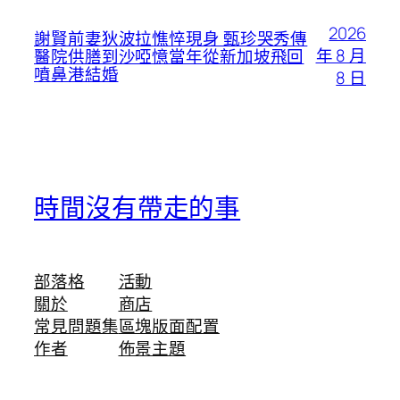
2026
謝賢前妻狄波拉憔悴現身 甄珍哭秀傳
年 8 月
醫院供膳到沙啞憶當年從新加坡飛回
噴鼻港結婚
8 日
時間沒有帶走的事
部落格
活動
關於
商店
常見問題集
區塊版面配置
作者
佈景主題