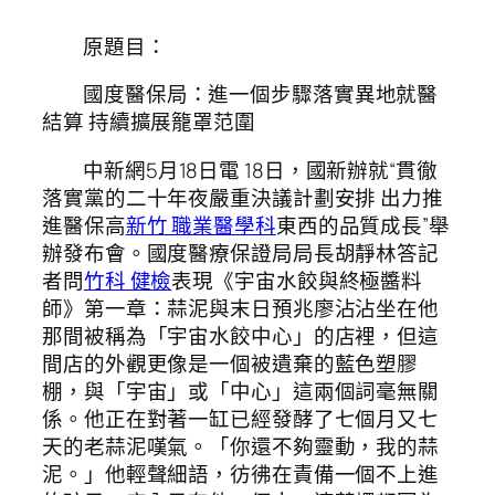
原題目：
國度醫保局：進一個步驟落實異地就醫
結算 持續擴展籠罩范圍
中新網5月18日電 18日，國新辦就“貫徹
落實黨的二十年夜嚴重決議計劃安排 出力推
進醫保高
新竹 職業醫學科
東西的品質成長”舉
辦發布會。國度醫療保證局局長胡靜林答記
者問
竹科 健檢
表現《宇宙水餃與終極醬料
師》第一章：蒜泥與末日預兆廖沾沾坐在他
那間被稱為「宇宙水餃中心」的店裡，但這
間店的外觀更像是一個被遺棄的藍色塑膠
棚，與「宇宙」或「中心」這兩個詞毫無關
係。他正在對著一缸已經發酵了七個月又七
天的老蒜泥嘆氣。「你還不夠靈動，我的蒜
泥。」他輕聲細語，彷彿在責備一個不上進