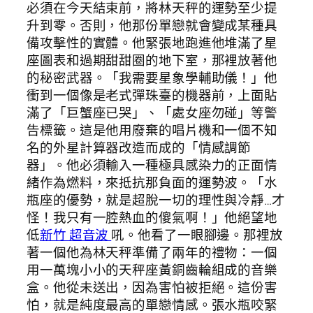
必須在今天結束前，將林天秤的運勢至少提
升到零。否則，他那份單戀就會變成某種具
備攻擊性的實體。他緊張地跑進他堆滿了星
座圖表和過期甜甜圈的地下室，那裡放著他
的秘密武器。「我需要星象學輔助儀！」他
衝到一個像是老式彈珠臺的機器前，上面貼
滿了「巨蟹座已哭」、「處女座勿碰」等警
告標籤。這是他用廢棄的唱片機和一個不知
名的外星計算器改造而成的「情感調節
器」。他必須輸入一種極具感染力的正面情
緒作為燃料，來抵抗那負面的運勢波。「水
瓶座的優勢，就是超脫一切的理性與冷靜…才
怪！我只有一腔熱血的傻氣啊！」他絕望地
低
新竹 超音波
吼。他看了一眼腳邊。那裡放
著一個他為林天秤準備了兩年的禮物：一個
用一萬塊小小的天秤座黃銅齒輪組成的音樂
盒。他從未送出，因為害怕被拒絕。這份害
怕，就是純度最高的單戀情感。張水瓶咬緊