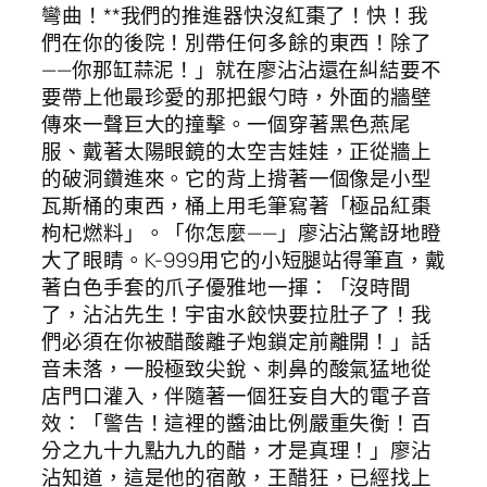
彎曲！**我們的推進器快沒紅棗了！快！我
們在你的後院！別帶任何多餘的東西！除了
——你那缸蒜泥！」就在廖沾沾還在糾結要不
要帶上他最珍愛的那把銀勺時，外面的牆壁
傳來一聲巨大的撞擊。一個穿著黑色燕尾
服、戴著太陽眼鏡的太空吉娃娃，正從牆上
的破洞鑽進來。它的背上揹著一個像是小型
瓦斯桶的東西，桶上用毛筆寫著「極品紅棗
枸杞燃料」。「你怎麼——」廖沾沾驚訝地瞪
大了眼睛。K-999用它的小短腿站得筆直，戴
著白色手套的爪子優雅地一揮：「沒時間
了，沾沾先生！宇宙水餃快要拉肚子了！我
們必須在你被醋酸離子炮鎖定前離開！」話
音未落，一股極致尖銳、刺鼻的酸氣猛地從
店門口灌入，伴隨著一個狂妄自大的電子音
效：「警告！這裡的醬油比例嚴重失衡！百
分之九十九點九九的醋，才是真理！」廖沾
沾知道，這是他的宿敵，王醋狂，已經找上