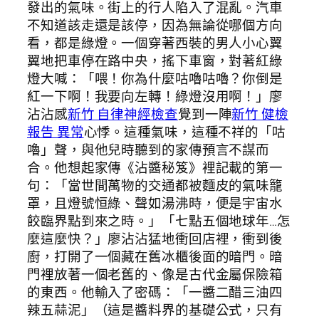
發出的氣味。街上的行人陷入了混亂。汽車
不知道該走還是該停，因為無論從哪個方向
看，都是綠燈。一個穿著西裝的男人小心翼
翼地把車停在路中央，搖下車窗，對著紅綠
燈大喊：「喂！你為什麼咕嚕咕嚕？你倒是
紅一下啊！我要向左轉！綠燈沒用啊！」廖
沾沾感
新竹 自律神經檢查
覺到一陣
新竹 健檢
報告 異常
心悸。這種氣味，這種不祥的「咕
嚕」聲，與他兒時聽到的家傳預言不謀而
合。他想起家傳《沾醬秘笈》裡記載的第一
句：「當世間萬物的交通都被麵皮的氣味籠
罩，且燈號恒綠、聲如湯沸時，便是宇宙水
餃臨界點到來之時。」「七點五個地球年…怎
麼這麼快？」廖沾沾猛地衝回店裡，衝到後
廚，打開了一個藏在舊冰櫃後面的暗門。暗
門裡放著一個老舊的、像是古代金屬保險箱
的東西。他輸入了密碼：「一醬二醋三油四
辣五蒜泥」（這是醬料界的基礎公式，只有