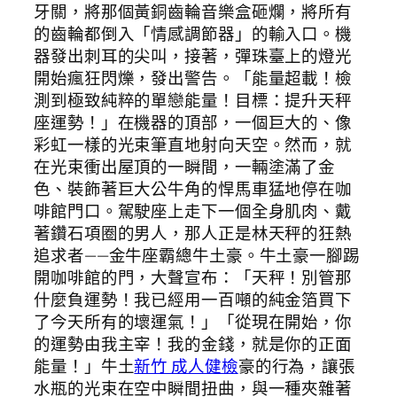
牙關，將那個黃銅齒輪音樂盒砸爛，將所有
的齒輪都倒入「情感調節器」的輸入口。機
器發出刺耳的尖叫，接著，彈珠臺上的燈光
開始瘋狂閃爍，發出警告。「能量超載！檢
測到極致純粹的單戀能量！目標：提升天秤
座運勢！」在機器的頂部，一個巨大的、像
彩虹一樣的光束筆直地射向天空。然而，就
在光束衝出屋頂的一瞬間，一輛塗滿了金
色、裝飾著巨大公牛角的悍馬車猛地停在咖
啡館門口。駕駛座上走下一個全身肌肉、戴
著鑽石項圈的男人，那人正是林天秤的狂熱
追求者——金牛座霸總牛土豪。牛土豪一腳踢
開咖啡館的門，大聲宣布：「天秤！別管那
什麼負運勢！我已經用一百噸的純金箔買下
了今天所有的壞運氣！」「從現在開始，你
的運勢由我主宰！我的金錢，就是你的正面
能量！」牛土
新竹 成人健檢
豪的行為，讓張
水瓶的光束在空中瞬間扭曲，與一種夾雜著