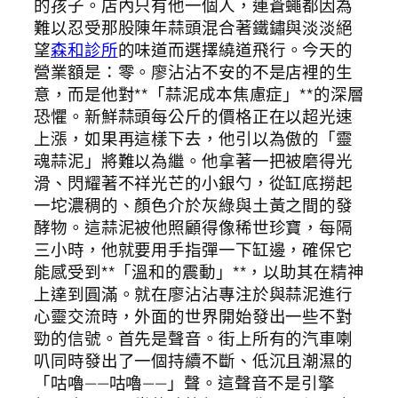
的孩子。店內只有他一個人，連蒼蠅都因為
難以忍受那股陳年蒜頭混合著鐵鏽與淡淡絕
望
森和診所
的味道而選擇繞道飛行。今天的
營業額是：零。廖沾沾不安的不是店裡的生
意，而是他對**「蒜泥成本焦慮症」**的深層
恐懼。新鮮蒜頭每公斤的價格正在以超光速
上漲，如果再這樣下去，他引以為傲的「靈
魂蒜泥」將難以為繼。他拿著一把被磨得光
滑、閃耀著不祥光芒的小銀勺，從缸底撈起
一坨濃稠的、顏色介於灰綠與土黃之間的發
酵物。這蒜泥被他照顧得像稀世珍寶，每隔
三小時，他就要用手指彈一下缸邊，確保它
能感受到**「溫和的震動」**，以助其在精神
上達到圓滿。就在廖沾沾專注於與蒜泥進行
心靈交流時，外面的世界開始發出一些不對
勁的信號。首先是聲音。街上所有的汽車喇
叭同時發出了一個持續不斷、低沉且潮濕的
「咕嚕——咕嚕——」聲。這聲音不是引擎