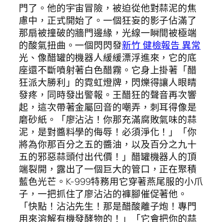
門了。他的宇宙冒險，被迫從他對蒜泥的焦
慮中，正式開始了。一個狂妄的影子佔滿了
那扇被撞破的牆門邊緣，光線一瞬間被極端
的酸氣扭曲。一個閃閃發
新竹 健檢報告 異常
光、像醋罐的機器人緩緩漂浮進來，它的底
座還不斷噴射著白色醋霧。它身上掛著「醋
狂派大勝利」的霓虹燈牌，閃爍得讓人眼睛
發疼，同時發出警報。王醋狂的聲音再次響
起，這次帶著金屬回音的嘲弄，刺耳得像是
磨砂紙。「廖沾沾！你那充滿腐敗氣味的蒜
泥，是對醬料學的侮辱！必須淨化！」「你
將為你那百分之五的醬油，以及百分之九十
五的邪惡蒜頭付出代價！」醋罐機器人的頂
端裂開，露出了一個巨大的管口，正在聚積
藍色光芒。K-999特務用它穿著燕尾服的小爪
子，一把抓住了廖沾沾的褲腳催促著他。
「快點！沾沾先生！那是醋酸離子炮！專門
用來溶解有機發酵物的！」「它會把你的蒜