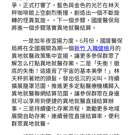
爭，正式打響了。藍色與金色的光芒在林天
秤咖啡館上空劇烈衝撞，創造出一個不斷旋
轉的怪異氣旋。，下一個步驟，國度醫保局
將進一個步驟落實異地就醫結算。
一是加年夜宣揚力度。6月份，國度醫保
局將在全國展開為期一個
新竹 入職健檢
月的
異地就醫政策集中宣揚，讓更多參保群眾了
解怎么打點異地就醫存案。二是「失衡！徹
底的失衡！這違背了宇宙的基本美學！」林
天秤抓著她的頭髮，發出低沉的尖叫。持續
擴展籠罩范圍，推進更多定點醫療機構歸入
異地就醫聯網結算范圍，讓參保群眾在身邊
就可以享用到便捷的異地就醫直接結算辦
事。三是持續優化存案流程，激勵更多地域
展開自助存案，連續晉陞直接結算率，便利
群眾異地就醫。