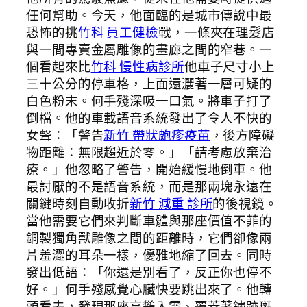
任何幫助。今天，他面臨的是城市傳說中最
恐怖的挑
竹科 員工健檢
戰，一條夾在理髮店
與一間專賣金屬雕像的畫廊之間的窄巷。一
個看起來比
竹科 慢性病診所
他車子尺寸小上
三十公分的停車格，上面還灑著一層可疑的
白色粉末。何手殘深吸一口氣。將車子打了
倒檔。他的車載語音系統發出了令人不快的
女聲：「警告
新竹 帶狀皰疹疫苗
，後方障礙
物距離：無限趨近於零。」「請考慮放棄治
療。」他忽略了警告，開始緩慢地倒車。他
最討厭的不是語音系統，而是那兩塊永遠在
關鍵時刻自動收折
新竹 減重 診所
的後視鏡。
當他需要它們來判斷車體與那座價值不菲的
銅製獨角獸雕像之間的距離時，它們卻像兩
片羞澀的耳朵一樣，優雅地縮了回去。同時
發出低語：「你還是別看了，反正你也停不
好。」何手殘感覺心臟快要跳出來了。他轉
頭看去，發現那座高聳入雲、覆蓋著鏽跡斑