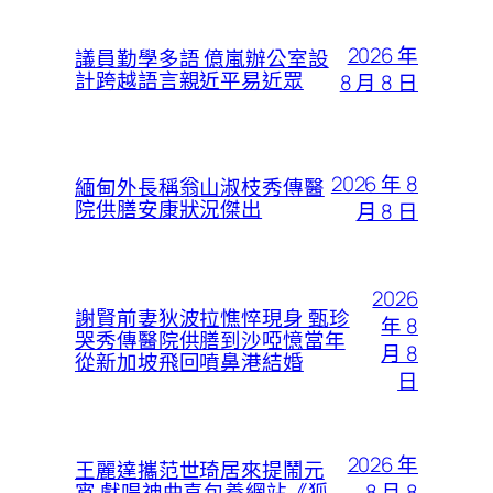
2026 年
議員勤學多語 億嵐辦公室設
計跨越語言親近平易近眾
8 月 8 日
2026 年 8
緬甸外長稱翁山淑枝秀傳醫
院供膳安康狀況傑出
月 8 日
2026
謝賢前妻狄波拉憔悴現身 甄珍
年 8
哭秀傳醫院供膳到沙啞憶當年
月 8
從新加坡飛回噴鼻港結婚
日
2026 年
王麗達攜范世琦居來提鬧元
8 月 8
宵 獻唱神曲喜包養網站《狐