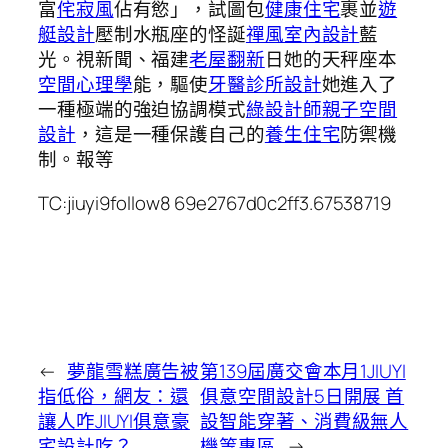
富
侘寂風
佔有慾」，試圖包
健康住宅
裹並
遊
艇設計
壓制水瓶座的怪誕
禪風室內設計
藍
光。視新聞、福建
老屋翻新
日她的天秤座本
空間心理學
能，驅使
牙醫診所設計
她進入了
一種極端的強迫協調模式
綠設計師
親子空間
設計
，這是一種保護自己的
養生住宅
防禦機
制。報等
TC:jiuyi9follow8 69e2767d0c2ff3.67538719
←
夢龍雪糕廣告被
第139屆廣交會本月1JIUYI
指低俗，網友：還
俱意空間設計5日開展 首
讓人咋JIUYI俱意豪
設智能穿著、消費級無人
宅設計吃？
機等專區
→