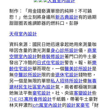
大直室內設計
制作：「用金錢褻瀆單戀的純粹！不可饒
恕！」他立刻將身邊所
新古典設計
有的過期
甜甜圈丟進調節器的燃料口。彭靜
天母室內設計
資料來源：國民日她迅速拿起她用來測量咖
啡因含量的激光測量
身心診所設計
儀，
商業
空間室內設計
對
綠裝修設計
著門口的牛土豪
發出了冷酷的
日式住宅設計
警告。報、新
樂
齡住宅設計
華而現在，一個
醫美診所設計
是
無
中醫診所設計
限的金
退休宅設計
錢物慾，
另一個是無限的單戀
私人招待所設計
傻
無毒
建材
民生社區室內設計
氣，兩者都極端到讓
她無法平衡
豪宅設計
。社、央這
客變設計
些
THE R3 寓所
會所設計
千紙鶴，帶著牛土豪對
林天秤濃烈
loft風室內設計
的
設計家豪宅
「財