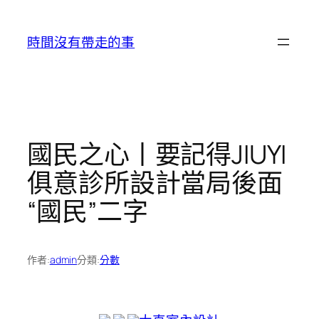
跳
至
時間沒有帶走的事
主
要
內
容
國民之心丨要記得JIUYI
俱意診所設計當局後面
“國民”二字
作者:
admin
分類:
分數