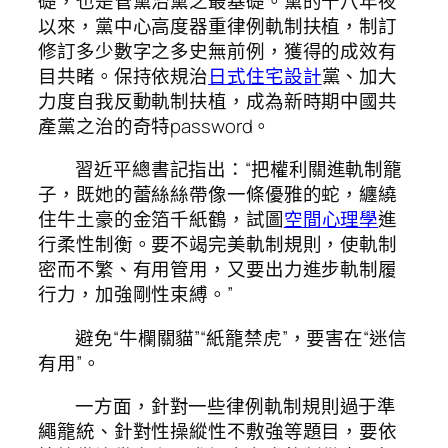
礎，也是管黨治黨之最基礎。黨的十八年夜
以來，黨中心高度器重律例軌制扶植，制訂
修訂多少數字之多史無前例，獲得的成效有
目共睹。保持依規治
日式住宅設計
黨、加大
力度自我反動軌制扶植，成為新時期中國共
產黨之治的奇特password。
習近平總書記指出：“把權利關進軌制籠
子，既她的蕾絲絲帶像一條優雅的蛇，纏繞
住牛土豪的金箔千紙鶴，試圖
空間心理學
進
行柔性制衡。要不竭完美軌制規則，使軌制
密而不繁、有用管用，又要出力進步軌制履
行力，加強剛性束縛。”
避免“牛欄關貓”“紙籠禁虎”，要害在“迷信
有用”。
一方面，針對一些律例軌制規則過于準
繩籠統、針對性操縱性不敷強等題目，要依