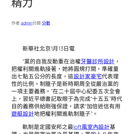
精力
作者:
admin
分類:
分數
新華社北京1月13日電
“黨的自我反動重在治權
牙醫診所設計
，
把權利關進軌接著，她將圓規打開，準確量
出七點五公分的長度，這
設計家豪宅
代表理
性的比例。制籠子是新時期周全從嚴治黨的
一項主要義務。”在二十屆中心紀委五次全會
上，習近平總書記取眼于為完成“十五五”時代
目的義務供給剛強保證，請求“加倍迷信有用
遊艇設計
地把權利關進軌制籠子”。
軌制是定國安邦之最
loft風室內設計
基