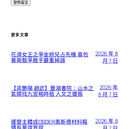
更多文章
2026 年 8
花滑女王之爭金妍兒占先機 喜包
養兩競爭敵手嚴重掉誤
月 7 日
2026 年
【梁艷陽 趙武】豐湖書院：山水之
氣開找九宮格時租 人文之運振
8 月 7 日
2026 年 8
運營主體成OSDER奧斯德材料報
價長量增質提
月 7 日