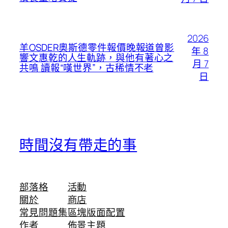
2026
羊OSDER奧斯德零件報價晚報道曾影
年 8
響文惠乾的人生軌跡，與他有著心之
月 7
共鳴 讀報“嘆世界”，古稀情不老
日
時間沒有帶走的事
部落格
活動
關於
商店
常見問題集
區塊版面配置
作者
佈景主題