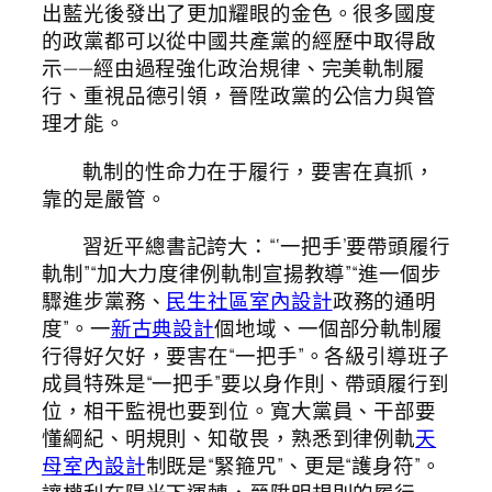
出藍光後發出了更加耀眼的金色。很多國度
的政黨都可以從中國共產黨的經歷中取得啟
示——經由過程強化政治規律、完美軌制履
行、重視品德引領，晉陞政黨的公信力與管
理才能。
軌制的性命力在于履行，要害在真抓，
靠的是嚴管。
習近平總書記誇大：“‘一把手’要帶頭履行
軌制”“加大力度律例軌制宣揚教導”“進一個步
驟進步黨務、
民生社區室內設計
政務的通明
度”。一
新古典設計
個地域、一個部分軌制履
行得好欠好，要害在“一把手”。各級引導班子
成員特殊是“一把手”要以身作則、帶頭履行到
位，相干監視也要到位。寬大黨員、干部要
懂綱紀、明規則、知敬畏，熟悉到律例軌
天
母室內設計
制既是“緊箍咒”、更是“護身符”。