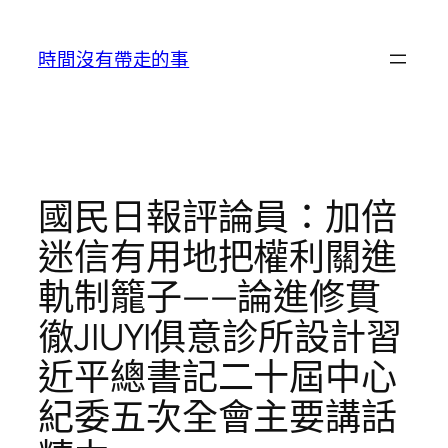
跳
至
時間沒有帶走的事
主
要
內
容
國民日報評論員：加倍
迷信有用地把權利關進
軌制籠子——論進修貫
徹JIUYI俱意診所設計習
近平總書記二十屆中心
紀委五次全會主要講話