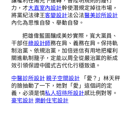
讓權利在陽光下運轉，晉陞明規則的履行
力，才
大直室內設計
幹使潛規定掉往市場，
將黨紀法律王
客變設計
法公法
醫美診所設計
內化為思惟自發、舉動自發。
把雄偉藍圖釀成美妙實際，寬大黨員、
干部任
綠設計師
務在肩、義務在肩。保持軌
制治黨、依規治黨，加倍迷信有用地把權利
關進軌制籠子，定能以周全從嚴治黨的新成
效引領保證中國式古代化行穩致遠。
中醫診所設計
親子空間設計
「愛？」林天秤
的臉抽動了一下，她對「愛」這個詞的定
義，必須是情
私人招待所設計
感比例對等。
豪宅設計
樂齡住宅設計