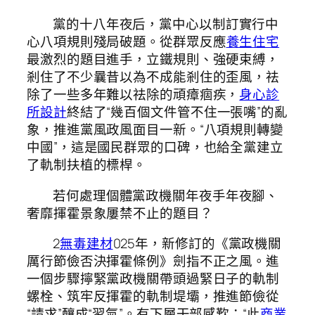
黨的十八年夜后，黨中心以制訂實行中
心八項規則殘局破題。從群眾反應
養生住宅
最激烈的題目進手，立鐵規則、強硬束縛，
剎住了不少曩昔以為不成能剎住的歪風，祛
除了一些多年難以祛除的頑瘴痼疾，
身心診
所設計
終結了“幾百個文件管不住一張嘴”的亂
象，推進黨風政風面目一新。“八項規則轉變
中國”，這是國民群眾的口碑，也給全黨建立
了軌制扶植的標桿。
若何處理個體黨政機關年夜手年夜腳、
奢靡揮霍景象屢禁不止的題目？
2
無毒建材
025年，新修訂的《黨政機關
厲行節儉否決揮霍條例》劍指不正之風。進
一個步驟擰緊黨政機關帶頭過緊日子的軌制
螺栓、筑牢反揮霍的軌制堤壩，推進節儉從
“請求”釀成“習氣”。有下層干部感歎：“此
商業