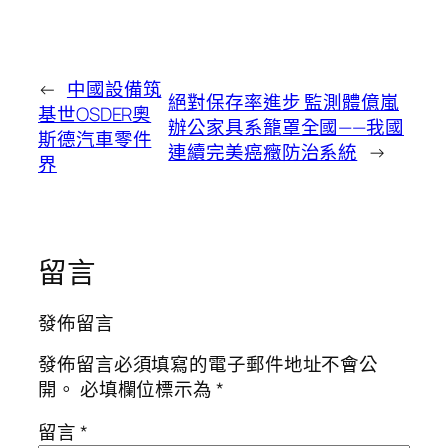
←
中國設備筑
絕對保存率進步 監測體億嵐
基世OSDER奧
辦公家具系籠罩全國——我國
斯德汽車零件
連續完美癌癥防治系統
→
界
留言
發佈留言
發佈留言必須填寫的電子郵件地址不會公
開。
必填欄位標示為
*
留言
*