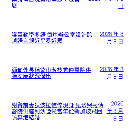
展
日
2026 年 8
議員勤學多語 億嵐辦公室設計跨
越語言親近平易近眾
月 8 日
2026 年 8
緬甸外長稱翁山淑枝秀傳醫院供
膳安康狀況傑出
月 8 日
2026
謝賢前妻狄波拉憔悴現身 甄珍哭秀傳
年 8 月
醫院供膳到沙啞憶當年從新加坡飛回
噴鼻港結婚
8 日