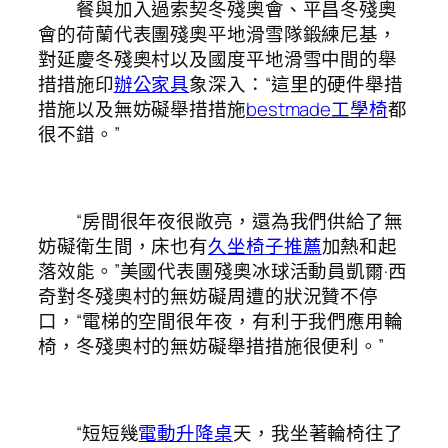
餐與加入過索契冬殘奧會、平昌冬殘奧
會的荷蘭代表團殘奧平地滑雪隊鍛練尼基，
對延慶冬殘奧村以及國度平地滑雪中間的舉
措措施印
辦公家具
象深入：“這里的硬件舉措
措施以及無妨礙舉措措施
bestmade工學椅
都
很不錯。”
“房間很年夜很敞亮，還為我們供給了無
妨礙衛生間，床也有
久坐椅子推薦
加熱和起
落效能。”美國代表團殘奧冰球活動員凱爾·西
奇對冬殘奧村的無妨礙周遭的狀況贊不停
口，“電梯的空間很年夜，有利于我們應用輪
椅，冬殘奧村的無妨礙舉措措施很便利。”
“短短幾
電動升降桌
天，我坐著輪椅往了