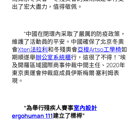
出了宏大盡力，值得敬佩。
“中國在閉環內采取了嚴厲的防疫政策，
維護了活動員的平安。中國確保了北京冬奧
會
Xten法拉利
和冬殘奧會
亞梭Artso工學椅
如
期順遂舉
辦公室系統櫃
行，這很了不得！”埃
及開羅區域國際商事仲裁中間主任、2020年
東京奧運會仲裁庭成員伊斯梅爾·塞利姆表
現。
“為舉行殘疾人賽事
室內設計
ergohuman 111
建立了標桿”