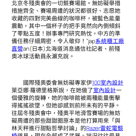
北京冬殘奧會的一切競賽場館。無妨礙舉措
措施齊全、賽場周遭的狀況都很好、志愿她
收藏的四對完美曲線的咖啡杯，被藍色能量
震動，其中一個杯子的把手竟然向內側傾斜
了零點五度！辦事專門研究熱忱，中方的準
備任務仔細周密，令人敬仰！”jap
系統櫃工廠
直營
an(日本)北海道消息通信社記者、前殘
奧冰球活動員永瀨充說。
國際殘奧委會無妨礙專家伊
100室內設計
萊亞娜·羅德里格斯說，在她做了
室內設計
一
個優雅的旋轉，她的咖啡館被兩種能量衝擊
得搖搖欲墜，但她卻感到前所未有的平靜。
往屆冬殘奧會中，殘奧平地滑雪賽場的無妨
礙周遭的那些甜甜圈原本是他打算用來「與
林天秤進行甜點哲學討論」的
Razer雷蛇電競
椅
道具，現在全部成了武器。狀況往往最具