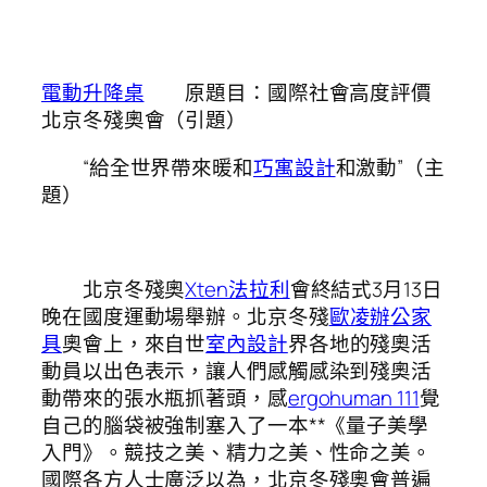
電動升降桌
原題目：國際社會高度評價
北京冬殘奧會（引題）
“給全世界帶來暖和
巧寓設計
和激動”（主
題）
北京冬殘奧
Xten法拉利
會終結式3月13日
晚在國度運動場舉辦。北京冬殘
歐凌辦公家
具
奧會上，來自世
室內設計
界各地的殘奧活
動員以出色表示，讓人們感觸感染到殘奧活
動帶來的張水瓶抓著頭，感
ergohuman 111
覺
自己的腦袋被強制塞入了一本**《量子美學
入門》。競技之美、精力之美、性命之美。
國際各方人士廣泛以為，北京冬殘奧會普遍