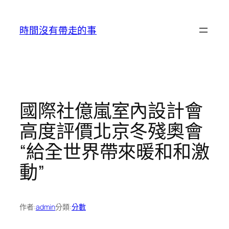
跳
至
時間沒有帶走的事
主
要
內
容
國際社億嵐室內設計會
高度評價北京冬殘奧會
“給全世界帶來暖和和激
動”
作者:
admin
分類:
分數