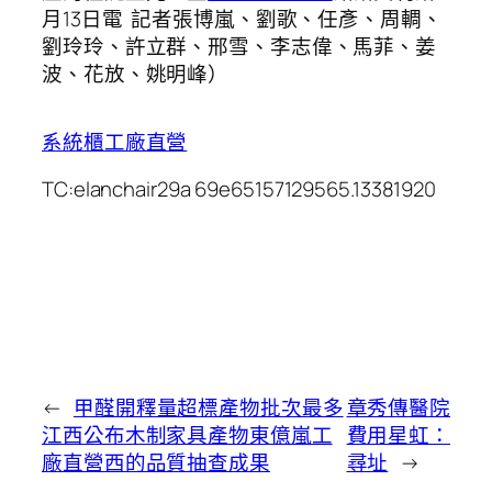
月13日電 記者張博嵐、劉歌、任彥、周輖、
劉玲玲、許立群、邢雪、李志偉、馬菲、姜
波、花放、姚明峰）
系統櫃工廠直營
TC:elanchair29a 69e65157129565.13381920
←
甲醛開釋量超標產物批次最多
章秀傳醫院
江西公布木制家具產物東億嵐工
費用星虹：
廠直營西的品質抽查成果
尋址
→