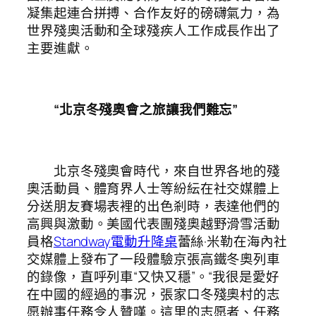
凝集起連合拼搏、合作友好的磅礴氣力，為
世界殘奧活動和全球殘疾人工作成長作出了
主要進獻。
“北京冬殘奧會之旅讓我們難忘”
北京冬殘奧會時代，來自世界各地的殘
奧活動員、體育界人士等紛紜在社交媒體上
分送朋友賽場表裡的出色剎時，表達他們的
高興與激動。美國代表團殘奧越野滑雪活動
員格
Standway電動升降桌
蕾絲·米勒在海內社
交媒體上發布了一段體驗京張高鐵冬奧列車
的錄像，直呼列車“又快又穩”。“我很是愛好
在中國的經過的事況，張家口冬殘奧村的志
愿辦事任務令人贊嘆。這里的志愿者、任務