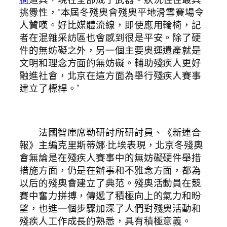
挑釁性，“本屆冬殘奧會殘奧平地滑雪賽場令
人贊嘆。好比媒體流線，即使應用輪椅，記
者在混雜采訪區也會感到很是平安。除了硬
件的無妨礙之外，另一個主要奧運遺產就是
文明和理念方面的無妨礙。輔助殘疾人更好
融進社會，北京在這方面為舉行殘疾人賽事
建立了標桿。”
法國智庫席勒研討所研討員、《新連合
報》主編克里斯蒂娜·比埃表現，北京冬殘奧
會無論是在殘疾人賽事中的無妨礙硬件舉措
措施方面，仍是在辦事和不雅念方面，都為
以后的殘奧會建立了典范。殘奧活動員在競
賽中奮力拼搏，傳遞了積極向上的氣力和盼
望，也進一個步驟加深了人們對殘奧活動和
殘疾人工作成長的熟悉，具有積極意義。