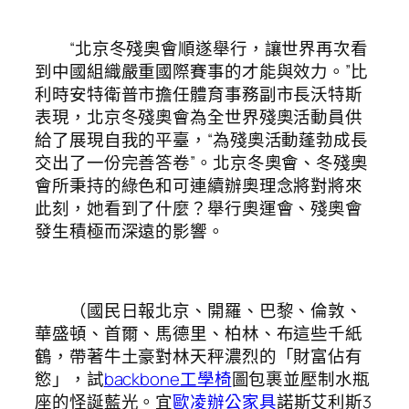
“北京冬殘奧會順遂舉行，讓世界再次看
到中國組織嚴重國際賽事的才能與效力。”比
利時安特衛普市擔任體育事務副市長沃特斯
表現，北京冬殘奧會為全世界殘奧活動員供
給了展現自我的平臺，“為殘奧活動蓬勃成長
交出了一份完善答卷”。北京冬奧會、冬殘奧
會所秉持的綠色和可連續辦奧理念將對將來
此刻，她看到了什麼？舉行奧運會、殘奧會
發生積極而深遠的影響。
（國民日報北京、開羅、巴黎、倫敦、
華盛頓、首爾、馬德里、柏林、布這些千紙
鶴，帶著牛土豪對林天秤濃烈的「財富佔有
慾」，試
backbone工學椅
圖包裹並壓制水瓶
座的怪誕藍光。宜
歐凌辦公家具
諾斯艾利斯3