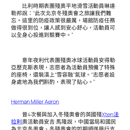
比利時期表團殘奧平地滑雪活動員琳達·
勒邦說：“此次北京冬殘奧會之旅讓我們難
忘。這里的防疫政策很嚴厲，場館防疫任務
做得很到位，讓人感到安心舒心，活動員可
以全身心投進到競賽中。”
意年夜利代表團殘奧冰球活動員安得勒·
亞歷克斯表現，志愿者為活動員預備了特殊
的座椅，還裝潢上“雪容融”氣球。“志愿者設
身處地為我們斟酌，表現了貼心。”
Herman Miller Aeron
曾4次餐與加入冬殘奧會的英國殘
Xten法
拉利
奧活動員安吉·馬隆說，中國當局和國民
為北京冬奧會、冬殘奧會的如期順遂舉行支