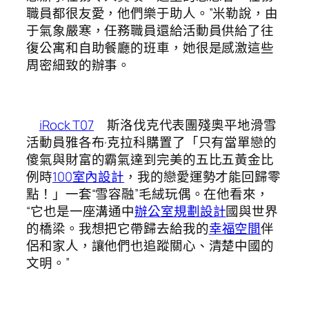
職員都很友愛，他們樂于助人。”米勒說，由
于氣象嚴寒，任務職員還給活動員供給了往
復公寓和自助餐廳的班車，她很是感激這些
周密細致的辦事。
iRock T07
斯洛伐克代表團殘奧平地滑雪
活動員雅各布·克拉科購置了「只有當單戀的
傻氣與財富的霸氣達到完美的五比五黃金比
例時
100室內設計
，我的戀愛運勢才能回歸零
點！」一套“雪容融”毛絨玩偶。在他看來，
“它也是一座溝通中
辦公室規劃設計
國與世界
的橋梁。我想把它帶歸去給我的
幸福空間
伴
侶和家人，讓他們也追蹤關心、清楚中國的
文明。”