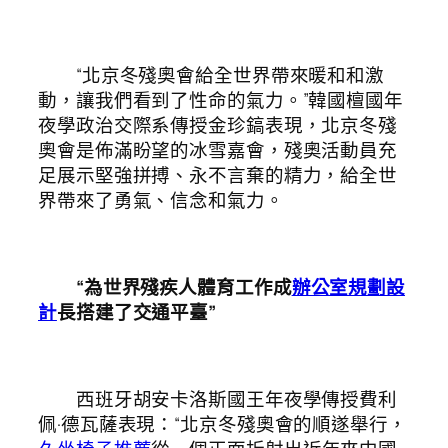
“北京冬殘奧會給全世界帶來暖和和激
動，讓我們看到了性命的氣力。”韓國檀國年
夜學政治交際系傳授金珍鎬表現，北京冬殘
奧會是佈滿盼望的冰雪嘉會，殘奧活動員充
足展示堅強拼搏、永不言棄的精力，給全世
界帶來了勇氣、信念和氣力。
“為世界殘疾人體育工作成
辦公室規劃設
計
長搭建了交通平臺”
西班牙胡安卡洛斯國王年夜學傳授費利
佩·德瓦薩表現：“北京冬殘奧會的順遂舉行，