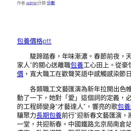
作者:
admin
分類:
分數
包養價格ptt
駿蹄踏春，年味漸濃。春節前夜，
家人”的關心送離職
包養
工心田上。從豪
價
，寬大職工在歡聲笑語中感觸感染節
各類職工文藝匯演為新年拉開出色
動了一下，她對「愛」這個詞的定義，必
的工程師變身“才藝達人”，響亮的歌
包養
驤聚力
長期包養
前行”迎新春文藝匯演，
一堂，共迎新春。中國鐵路北京局南倉站