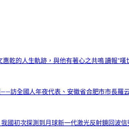
文惠乾的人生軌跡，與他有著心之共鳴 讀報“嘆
新顏——訪全國人年夜代表、安徽省合肥市市長羅
捷！我國初次探測到月球新一代激光反射鏡回波信