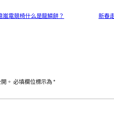
？億嵐電競椅什么是龍鱗餅？
新春
公開。
必填欄位標示為
*