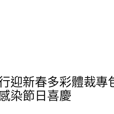
行迎新春多彩體裁專包
感染節日喜慶