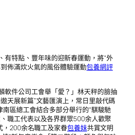
、有特點、豐年味的迎新春運動，將“外
再到佈滿炊火氣的風俗體驗運動
包養網評
麟軟件公司工會舉「愛？」林天秤的臉抽
遨天展新篇”文藝匯演上，常日里敲代碼
津南區總工會結合多部分舉行的“騏駿馳
、職工代表以及各界群眾500余人歡聚
，200余名職工及家眷
包養妹
共賞文明