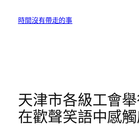
跳
至
時間沒有帶走的事
主
要
內
容
天津市各級工會舉
在歡聲笑語中感觸