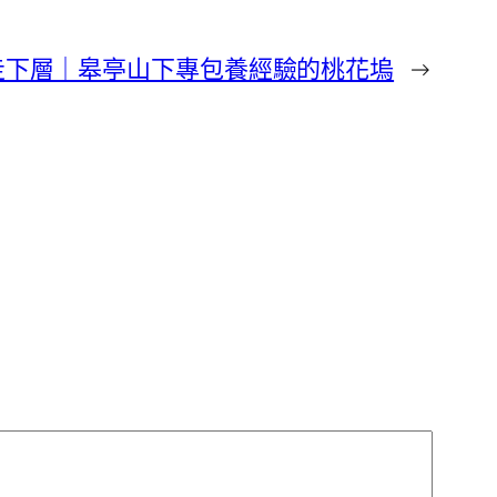
走下層｜皋亭山下專包養經驗的桃花塢
→