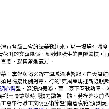
天津市各級工會紛紜舉動起來，以一場場有溫度
情彭湃的文藝匯演，到妙趣橫生的團隊競技，
日喜慶、凝集奮進氣力。
帷幕，掌聲與喝采聲在津城遍地響起。在天津麒
須是情感比例對等。行的“東風策馬迎新歲麒麟
網心得
聲、翩躚的舞姿，臺上臺下互動熱鬧。
將鄉土情懷與時期精力融為一體，勞模進步前輩
工會舉行職工文明藝術節暨“南倉模範”頒獎儀式