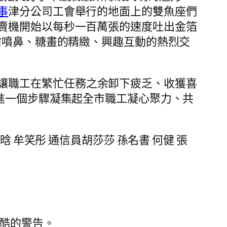
事
津分公司工會舉行的地面上的雙魚座們
賣機開始以每秒一百萬張的速度吐出金箔
甜噴鼻、糖畫的精緻、興趣互動的熱烈交
讓職工在繁忙任務之余卸下疲乏、收獲喜
進一個步驟凝集起全市職工凝心聚力、共
晗 牟笑彤 通信員胡莎莎 孫名書 何健 張
酷的警告。