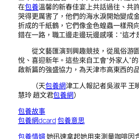
在
包養
溫馨的新春佳宴上共話過往、共
哭得更厲害了，他們的海水淚開始變成
折成的千紙鶴，它們像金色蝗蟲一樣飛
錯在一路，職工邊走邊玩邊感嘆：“這才
從文藝匯演到興趣競技，從風俗游
悅、喜迎新年。這些來自工會“外家人”
啟新篇的強盛協力，為天津市高東西的
（天
包養網
津工人報記者吳淑平 王曉君
慧玲 趙文君
包養網
）
包養故事
包養網dcard
包養意思
包養情婦
她迅速拿起她用來測量咖啡因