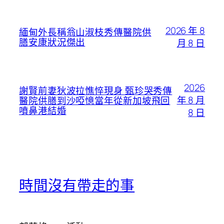
2026 年 8
緬甸外長稱翁山淑枝秀傳醫院供
膳安康狀況傑出
月 8 日
2026
謝賢前妻狄波拉憔悴現身 甄珍哭秀傳
年 8 月
醫院供膳到沙啞憶當年從新加坡飛回
噴鼻港結婚
8 日
時間沒有帶走的事