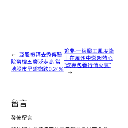
追夢·一線職工風度錄
←
亞股禮拜去秀傳醫
｜在風沙中燃起熱心
院勞檢五廣泛走高 當
“炊專包養行情火氣”
地股市早盤微跌0.24%
→
留言
發佈留言