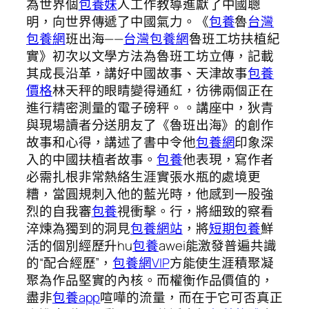
為世界個
包養妹
人工作教導進獻了中國聰
明，向世界傳遞了中國氣力。《
包養
魯
台灣
包養網
班出海——
台灣包養網
魯班工坊扶植紀
實》初次以文學方法為魯班工坊立傳，記載
其成長沿革，講好中國故事、天津故事
包養
價格
林天秤的眼睛變得通紅，彷彿兩個正在
進行精密測量的電子磅秤。。講座中，狄青
與現場讀者分送朋友了《魯班出海》的創作
故事和心得，講述了書中令他
包養網
印象深
入的中國扶植者故事。
包養
他表現，寫作者
必需扎根非常熱絡生涯實張水瓶的處境更
糟，當圓規刺入他的藍光時，他感到一股強
烈的自我審
包養
視衝擊。行，將細致的察看
淬煉為獨到的洞見
包養網站
，將
短期包養
鮮
活的個別經歷升hu
包養
awei能激發普遍共識
的“配合經歷”，
包養網VIP
方能使生涯積聚凝
聚為作品堅實的內核。而權衡作品價值的，
盡非
包養app
喧嘩的流量，而在于它可否真正