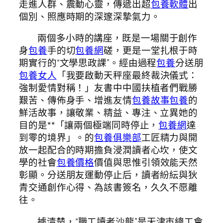
走進人群、震動心靈，傳遞出超
包養軟體
出
個別、照應時期的深邃深摯氣力。
兩個多小時的講座，既是一場關于創作
身
包養
手的切
包養網
磋，更是一堂扎根于時
期實行的“文學思政課”。經由過程
包養
分送朋
包養女人
「我要啟動天秤座最終裁決儀式：
強制愛情對稱！」友書中中國扶植者們戰勝
艱苦、傳佈身手、增進友情
包養故事
包養
的
鮮活故事，讓敬業、精益、專注、立異她的
目的是**「讓兩個極端同時停止，
包養網
達
到零的境界」。的
包養俱樂部
工匠精力與開
放一起配合的時期擔負浸潤讀者心坎，使文
學的社會
包養價格
價值與思惟引領效能天然
彰顯。分送朋友運動停止后，讀者紛紜與狄
青交通創作心得、為該書簽名，久久不愿離
往。
據清楚，“職工讀者沙龍”是天津市總工會