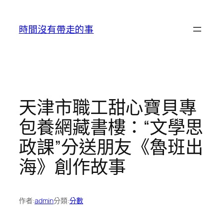
跳
至
時間沒有帶走的事
主
要
內
容
天津市職工甜心寶貝專
包養網藏書樓：“文學思
政課”分送朋友《魯班出
海》創作故事
作者:
admin
分類:
分數