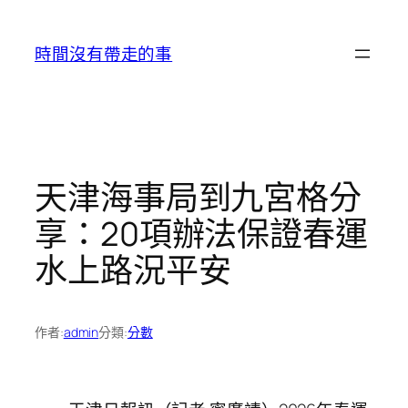
跳
至
時間沒有帶走的事
主
要
內
容
天津海事局到九宮格分
享：20項辦法保證春運
水上路況平安
作者:
admin
分類:
分數