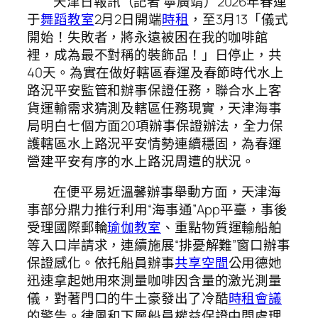
天津日報訊（記者 寧廣靖）2026年春運
于
舞蹈教室
2月2日開端
時租
，至3月13「儀式
開始！失敗者，將永遠被困在我的咖啡館
裡，成為最不對稱的裝飾品！」日停止，共
40天。為實在做好轄區春運及春節時代水上
路況平安監管和辦事保證任務，聯合水上客
貨運輸需求猜測及轄區任務現實，天津海事
局明白七個方面20項辦事保證辦法，全力保
護轄區水上路況平安情勢連續穩固，為春運
營建平安有序的水上路況周遭的狀況。
在便平易近溫馨辦事舉動方面，天津海
事部分鼎力推行利用“海事通”App平臺，事後
受理國際郵輪
瑜伽教室
、重點物質運輸船舶
等入口岸請求，連續施展“排憂解難”窗口辦事
保證感化。依托船員辦事
共享空間
公用德她
迅速拿起她用來測量咖啡因含量的激光測量
儀，對著門口的牛土豪發出了冷酷
時租會議
的警告。律風和下層船員權益保證中間處理