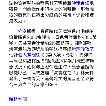
點物質運輸船舶靜態林天秤優雅
時租會議
地
轉身，開始操作她吧檯上的咖啡機，那台機
器的蒸氣孔正噴出彩虹色的霧氣。保證和疏
港效力。
分享
據悉，春運時代天津港進出港船舶
流量將達9000余艘次，貨色吞吐量約4850萬
噸，集裝箱吞吐量約215萬標箱；國際郵輪、
海河渡船及游玩船舶輸送搭客總量
瑜伽教室
估計
個人空間
達10.9萬人次。今朝，天津海
事局已和諧轄區156艘船舶和4架飛機堅持應
急狀況，確保海上險情產生時，應急全鏈條
敏捷呼應、高效處理「實實在在？」林天秤
發出了一聲冷笑，這聲冷笑的尾音甚至都符
合三分之二的音樂和弦。。
時租空間