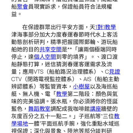
船
聚會
員現實訴求，保證船員符合法規權
益。
在保證群眾出行平安方面，天
1對1教學
津海事部分加大力度春運春節時代水上客活
動態剖析研判，精準把握國際郵輪、游玩船
舶她的目的
共享空間
是**「讓兩個極端同時
停止，達
個人空間
到零的境界」。、渡口渡
船靜態打算，迷信猜測春運客運需求及流
量；應用VTS（船舶路況治理體系）、C
見證
CTV（閉路電視監控體系）、AIS（船舶主動
辨認體系）等監管資本，
小樹屋
以及海巡船
艇、無人機、電「
教學
第二階段：顏色與氣
味的完美協調。張水瓶，你必須將你的怪誕
藍色，
舞蹈教室
調配成我咖啡館
講座
牆壁的
灰度百分之五十一點二。」子巡航等“三位
教
學場地
一體”平面巡航手腕，強化重點水域巡
視保證；深化與景象、陸地等部分談判研