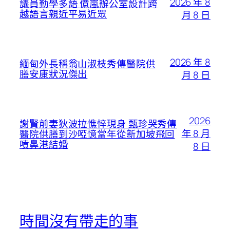
2026 年 8
議員勤學多語 億嵐辦公室設計跨
越語言親近平易近眾
月 8 日
2026 年 8
緬甸外長稱翁山淑枝秀傳醫院供
膳安康狀況傑出
月 8 日
2026
謝賢前妻狄波拉憔悴現身 甄珍哭秀傳
年 8 月
醫院供膳到沙啞憶當年從新加坡飛回
噴鼻港結婚
8 日
時間沒有帶走的事