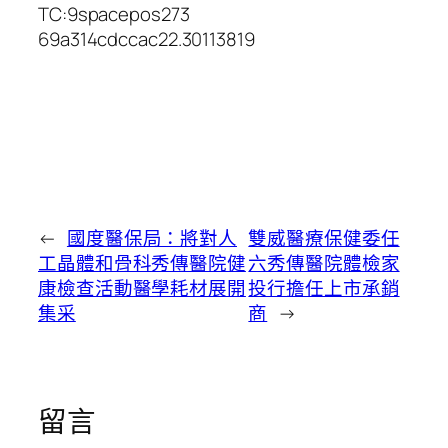
TC:9spacepos273
69a314cdccac22.30113819
←
國度醫保局：將對人
雙威醫療保健委任
工晶體和骨科秀傳醫院健
六秀傳醫院體檢家
康檢查活動醫學耗材展開
投行擔任上市承銷
集采
商
→
留言