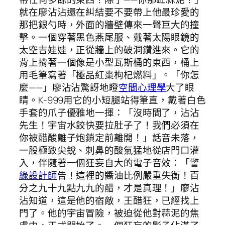
就在廖沾沾還在糾結要不要帶上他最珍愛的
那把銀勺時，外面的牆壁傳來一聲巨大的撞
擊。一個穿著黑色燕尾服、戴著太陽眼鏡的
太空吉娃娃，正從牆上的破洞鑽進來。它的
背上揹著一個像是小型瓦斯桶的東西，桶上
用毛筆寫著「極品紅棗枸杞燃料」。「你怎
麼——」廖沾沾驚訝地瞪
空間心理學
大了眼
睛。K-999用它的小短腿站得筆直，戴著白色
手套的爪子優雅地一揮：「沒時間了，沾沾
先生！宇宙水餃快要拉肚子了！我們必須在
你被醋酸離子炮鎖定前離開！」話音未落，
一股極致尖銳、刺鼻的酸氣猛地從店門口灌
入，伴隨著一個狂妄自大的電子音效：「警
綠設計師
告！這裡的醬油比例嚴重失衡！百
分之九十九點九九的醋，才是真理！」廖沾
沾知道，這是他的宿敵，王醋狂，已經找上
門了。他的宇宙冒險，被迫從他對蒜泥的焦