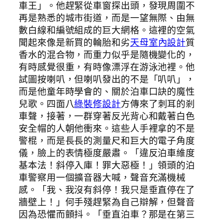
車王」。他趕緊從車窗探出頭，發現周圍不
再是熟悉的城市街道，而是一望無際、由無
數白線和編號組成的巨大網格。這裡的空氣
聞起來像是新買的輪胎和劣
天母室內設計
質
香水的混合物，而重力似乎是隨機變化的，
有時感覺很重，有時像漂浮在游泳池裡。他
試圖按喇叭，但喇叭發出的不是「叭叭」，
而是他童年時學會的、關於泊車口訣的魔性
兒歌。四面八
綠裝修設計
方傳來了刺耳的剎
車聲，接著，一群穿著反光背心和戴著白色
安全帽的人朝他衝來。這些人手裡拿的不是
警棍，而是長長的測量尺和巨大的電子角度
儀，臉上的表情極度嚴肅。「違反泊車維度
基本法！斜停入庫！罪大惡極！」領頭的泊
車警察用一個擴音器大喊，聲音充滿機械
感。「我、我沒有斜停！我只是垂直停在了
牆壁上！」何手殘趕緊為自己辯解，但聲音
因為恐懼而顫抖。「垂直泊車？那是在第三