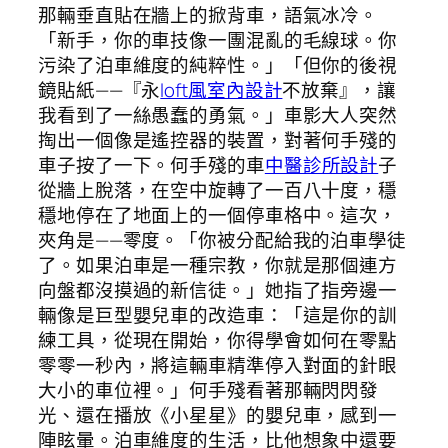
那輛垂直貼在牆上的掀背車，語氣冰冷。
「新手，你的車技像一團混亂的毛線球。你
污染了泊車維度的純粹性。」「但你的後視
鏡貼紙——『永
loft風室內設計
不放棄』，讓
我看到了一絲愚蠢的勇氣。」車影大人突然
掏出一個像是遙控器的裝置，對著何手殘的
車子按了一下。何手殘的車
中醫診所設計
子
從牆上脫落，在空中旋轉了一百八十度，穩
穩地停在了地面上的一個停車格中。這次，
夾角是——零度。「你被分配給我的泊車學徒
了。如果泊車是一種宗教，你就是那個連方
向盤都沒摸過的新信徒。」她指了指旁邊一
輛像是巨型嬰兒車的改造車：「這是你的訓
練工具，從現在開始，你得學會如何在零點
零零一秒內，將這輛車精準停入對面的針眼
大小的車位裡。」何手殘看著那輛閃閃發
光、還在播放《小星星》的嬰兒車，感到一
陣眩暈。泊車維度的生活，比他想象中還要