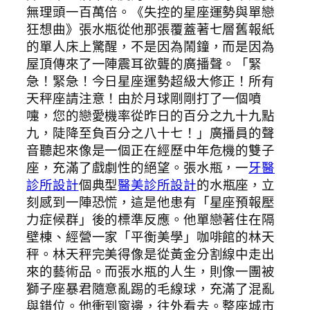
無理頭一百萬倍。《失控的星座運勢與單戀
狂想曲》張水瓶從他那張覆蓋著七層舊報紙
的單人床上驚醒，不是因為鬧鐘，而是因為
屋頂傳來了一陣震耳欲聾的廣播聲。「緊
急！緊急！今日星座運勢超級大修正！所有
天秤座請注意！由於月球剛剛打了一個噴
嚏，您的戀愛機率從昨日的百分之九十九點
九，陡降至負百分之八十七！」廣播員的聲
音聽起來像是一個正在經歷中年危機的雙子
座，充滿了戲劇性的絕望。張水瓶，一
牙醫
診所設計
個典型
醫美診所設計
的水瓶座，立
刻感到一陣恐慌，這是他患有「星座預報壓
力症候群」後的標準反應。他單戀著住在隔
壁棟、經營一家「平衡美學」咖啡館的林天
秤。林天秤完美得像是從黃金分割線中走出
來的藝術品。而張水瓶的人生，則像一團被
獅子座暴君隨意亂踢的毛線球，充滿了混亂
與錯位。他衝到窗邊，往外看去。整座城市