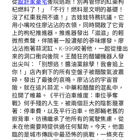
從
設計家豪宅
後院逃跑！別再管你的紅棗枸
杞燃料了！」「不行！燃料是文明的基礎！
沒了紅棗我飛不遠！」吉娃娃特務抗議。它
用小嘴咬住廖沾沾的衣領，同時開啟了它背
上的枸杞推進器。推進器發出「滋滋」的輕
微煎煮聲，伴隨著一股濃郁的蔘味爆發。廖
沾沾抱著蒜泥缸、K-999咬著他，一起從撞出
來的洞口衝向後院。王醋狂的醋罐機器人發
出尖叫：「別想逃！醬油黨餘孽！我會追上
你！」店內剩下的所有空盤子被醋酸氣波震
碎，發出了最後的哀鳴。廖沾沾的宇宙冒
險，就在這片蒜泥、中藥和醋酸的混亂中，
拉開了帷幕。《平行泊車維度：車位爭奪
戰》何手殘的人生，被兩個巨大的陰影籠罩
著：停車費，以及平行泊車。他那輛老舊的
掀背車，彷彿繼承了他所有的駕駛焦慮，從
未在他需要時提供過任何幫助。今天，他面
臨的是城市傳說中最恐怖的挑戰，一條夾在