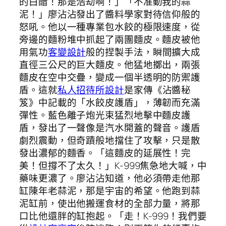
的白醋！那是浩劫啊！」「不准動我的蒜
泥！」廖沾沾發出了醬料學家對待信仰般的
怒吼。他以一種專業包水餃的極限速度，從
旁邊的麵粉堆中抓起了兩團麵皮。麵皮被他
用氣功
客變設計
般的捏製手法，瞬間擴大成
直徑三公尺的巨大麵皮。他猛地擲出，兩張
麵皮在空中交疊，變成一個半透明的防禦護
盾。這就
私人招待所設計
是家傳《沾醬秘
笈》中記載的「水餃皮護盾」，薄韌而充滿
彈性。藍色離子炮光束猛烈地擊中麵皮護
盾，發出了一聲像是汽水開蓋的聲音。護盾
劇烈震動，但奇蹟般地擋住了攻擊，只是散
發出濃郁的麵香。「這麵皮的延展性！完
美！但撐不了太久！」K-999焦急地大喊，中
藥味更濃了。廖沾沾知道，他必須帶走他那
缸陳年老蒜泥，那是宇宙的希望。他跑到蒜
泥缸前，使出他搬運食材的全部力量，將那
口比他還胖的缸抱起。「走！K-999！我們要