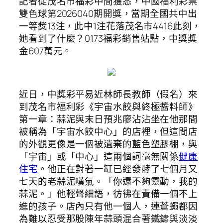
記者從茂名市福彩中間獲悉，中國福利彩票
雙色球第2026040期開獎，當期全國共中出
一等獎13注，此中1注花落茂名市4416此刻，
她看到了什麼？0173福彩銷售站點，中獎獎
金607萬元。
近日，中獎彩平易近林師長教師（假名）來
到茂名市福利彩《宇宙水餃與終極醬料師》
第一章：蒜泥與末日預兆廖沾沾坐在他那間
被稱為「宇宙水餃中心」的店裡，但這間店
的外觀更像是一個被遺棄的藍色塑膠棚，與
「宇宙」或「中心」這兩個詞毫無關係
健康
住宅
。他正在對著一缸已經發酵了七個月又
七天的老蒜泥嘆氣。「你還不夠靈動，我的
蒜泥。」他輕聲細語，彷彿在責備一個不上
進的孩子。店內只有他一個人，連蒼蠅都因
為難以忍受那股陳年蒜頭混合著鐵鏽與淡淡