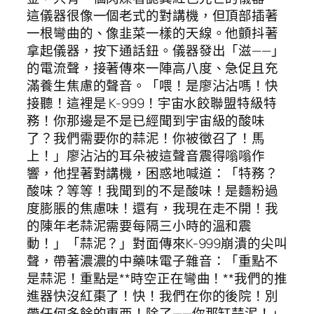
這儀器很像一個老式的對講機，但頂部插著
一根彎曲的、像韭菜一樣的天線。他顫抖著
拿起儀器，按下通話鈕。儀器發出「滋——」
的電流聲，接著傳來一陣高八度、急促且充
滿養生焦慮的聲音。「喂！是廖沾沾嗎！快
接聽！這裡是 K-999！宇宙水餃聯盟特級特
務！你那邊是不是已經聞到宇宙級的酸味
了？我們需要你的蒜泥！你被徵召了！馬
上！」廖沾沾的耳朵被這聲音震得嗡嗡作
響，他捏著對講機，困惑地喊道：「特務？
酸味？等等！我聞到的不是酸味！是麵粉過
度膨脹的焦慮味！還有，我現在走不開！我
的陳年老蒜泥需要每隔三小時的溫和震
動！」「蒜泥？」對面傳來K-999崩潰的尖叫
聲，帶著濃濃的中藥味電子雜音：「重點不
是蒜泥！重點是**時空正在彎曲！**我們的推
進器快沒紅棗了！快！我們在你的後院！別
帶任何多餘的東西！除了——你那缸蒜泥！」