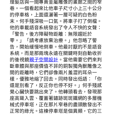
理髮店與一間專賣金屬雕像的畫廊之間的窄
巷。一個看起來比他車子尺寸小上三十公分
的停車格，上面還灑著一層可疑的白色粉
末。何手殘深吸一口氣。將車子打了倒檔。
他的車載語音系統發出了令人不快的女聲：
「警告，後方障礙物距離：無限趨近於
零。」「請考慮放棄治療。」他忽略了警
告，開始緩慢地倒車。他最討厭的不是語音
系統，而是那兩塊永遠在關鍵時刻自動收折
的後視鏡
親子空間設計
。當他需要它們來判
斷車體與那座價值不菲的銅製獨角獸雕像之
間的距離時，它們卻像兩片羞澀的耳朵一
樣，優雅地縮了回去。同時發出低語：「你
還是別看了，反正你也停不好。」何手殘感
覺心臟快要跳出來了。他轉頭看去，發現那
座高聳入雲、覆蓋著鏽跡斑斑鐵網的多層機
械式停車塔，正在那片窄巷的盡頭散發出不
正常的綠光。這棟停車塔是個異類，它的三