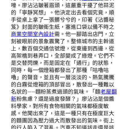
嚎。廖沾沾皺著眉頭，這嚴重干擾了他蒜泥
的「寧靜冥想」。他決定出去看個究竟，順
手從桌上拿了一張髒兮兮的，印著《沾醬秘
笈》封面的皺衛生紙，塞進口袋以備不時之
商業空間室內設計
需。他一腳踏出店門，立
刻被眼前的景象震驚了。整條城市的主幹道
上，數百個交通信號燈，從東邊到西邊，從
高架橋到巷弄口，全部變成了綠燈。它們不
是交替閃爍，而是固定在「通行」的狀態，
同時，每一個燈箱都發出了那種「咕嚕咕
嚕」的聲音，並且有一層淡淡的、熱氣騰騰
的白霧從燈箱的頂部冒出，散發出一種難以
名狀的——麵粉蒸煮過頭的氣味。「麵
老屋翻
新
粉焦慮？還是過度發酵？」廖沾沾是個醬
料學家，對所有食物相關的氣味都極度敏
感。他聞出來了，這是一種只有在極度巨大
的麵團因為壓力過大而散發出的氣味。街上
的行人陷入了混亂。汽車不知道該走還是該