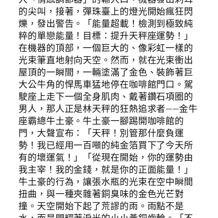
的尖叫，接著，彈珠臺上的燈光開始瘋狂閃
爍，發出警告。「能量超載！檢測到極致純
粹的單戀能量！目標：提升天秤座運勢！」
在機器的頂部，一個巨大的、像彩虹一樣的
光束筆直地射向天空。然而，就在光束衝出
屋頂的一瞬間，一輛塗滿了金色、裝飾著巨
大公牛角的悍馬車猛地停在咖啡館門口。駕
駛座上走下一個全身肌肉、戴著鑽石項圈的
男人，那人正是林天秤的狂熱追求者——金牛
座霸總牛土豪。牛土豪一腳踢開咖啡館的
門，大聲宣布：「天秤！別管那什麼負運
勢！我已經用一百噸的純金箔買下了今天所
有的壞運氣！」「從現在開始，你的運勢由
我主宰！我的金錢，就是你的正面能量！」
牛土豪的行為，讓張水瓶的光束在空中瞬間
扭曲，與一種夾雜著銅臭味的金色光芒對
撞。天空開始下起了荒謬的雨。雨點不是
水，而是閃耀著淚光的小小黃銅齒輪。「不