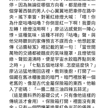
停，因為無論從哪個方向看，都是綠燈。一
個穿著西裝的男人小心翼翼地把車停在路中
央，搖下車窗，對著紅綠燈大喊：「喂！你
為什麼咕嚕咕嚕？你倒是紅一下啊！我要向
左轉！綠燈沒用啊！」廖沾沾感覺到一陣心
悸。這種氣味，這種不祥的「咕嚕」聲，與
他兒時聽到的家傳預言不謀而合。他想起家
傳《沾醬秘笈》裡記載的第一句：「當世間
萬物的交通都被麵皮的氣味籠罩，且燈號恒
綠、聲如湯沸時，便是宇宙水餃臨界點到來
之時。」「七點五個地球年…怎麼這麼快？」
廖沾沾猛地衝回店裡，衝到後廚，打開了一
個藏在舊冰櫃後面的暗門。暗門裡放著一個
老舊的、像是古代金屬保險箱的東西。他輸
入了密碼：「一醬二醋三油四辣五蒜泥」
（這是醬料界的基礎公式，只有像他這樣的
傳統派才會用）。保險箱打開，裡面沒有黃
金，只有一個閃爍著詭異紅色光芒的儀器。