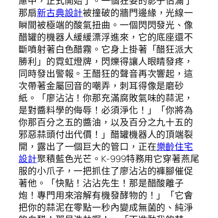
慮中，正式開始了。一個狂妄的影子佔滿了
那扇
新古典設計
被撞破的牆門邊緣，光線一
瞬間被極端的酸氣扭曲。一個閃閃發光、像
醋罐的機器人緩緩漂浮進來，它的底座還不
斷噴射著白色醋霧。它身上掛著「醋狂派大
勝利」的霓虹燈牌，閃爍得讓人眼睛發疼，
同時發出警報。王醋狂的聲音再次響起，這
次帶著金屬回音的嘲弄，刺耳得像是磨砂
紙。「廖沾沾！你那充滿腐敗氣味的蒜泥，
是對醬料學的侮辱！必須淨化！」「你將為
你那百分之五的醬油，以及百分之九十五的
邪惡蒜頭付出代價！」醋罐機器人的頂端裂
開，露出了一個巨大的管口，正在
樂齡住宅
設計
聚積藍色光芒。K-999特務用它穿著燕尾
服的小爪子，一把抓住了廖沾沾的褲腳催促
著他。「快點！沾沾先生！那是醋酸離子
炮！專門用來溶解有機發酵物的！」「它會
把你的蒜泥在零點一秒內變成無菌的、純淨