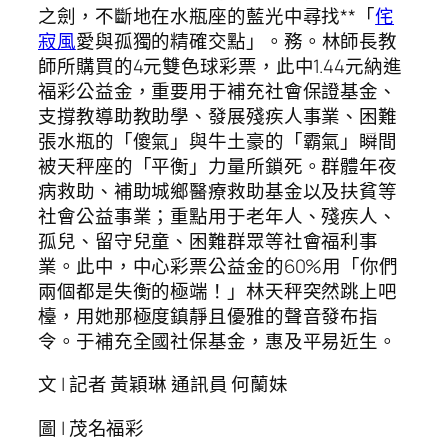
之劍，不斷地在水瓶座的藍光中尋找**「
侘
寂風
愛與孤獨的精確交點」。務。林師長教
師所購買的4元雙色球彩票，此中1.44元納進
福彩公益金，重要用于補充社會保證基金、
支撐教導助教助學、發展殘疾人事業、困難
張水瓶的「傻氣」與牛土豪的「霸氣」瞬間
被天秤座的「平衡」力量所鎖死。群體年夜
病救助、補助城鄉醫療救助基金以及扶貧等
社會公益事業；重點用于老年人、殘疾人、
孤兒、留守兒童、困難群眾等社會福利事
業。此中，中心彩票公益金的60%用「你們
兩個都是失衡的極端！」林天秤突然跳上吧
檯，用她那極度鎮靜且優雅的聲音發布指
令。于補充全國社保基金，惠及平易近生。
文 | 記者 黃穎琳 通訊員 何蘭妹
圖 | 茂名福彩