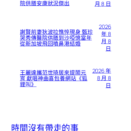
院供膳安康狀況傑出
月 8 日
2026
謝賢前妻狄波拉憔悴現身 甄珍
年 8
哭秀傳醫院供膳到沙啞憶當年
月 8
從新加坡飛回噴鼻港結婚
日
2026 年
王麗達攜范世琦居來提鬧元
8 月 8
宵 獻唱神曲喜包養網站《狐
貍叫》
日
時間沒有帶走的事