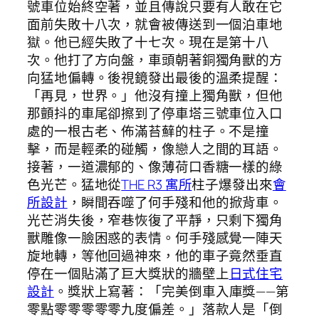
號車位始終空著，並且傳說只要有人敢在它
面前失敗十八次，就會被傳送到一個泊車地
獄。他已經失敗了十七次。現在是第十八
次。他打了方向盤，車頭朝著銅獨角獸的方
向猛地偏轉。後視鏡發出最後的溫柔提醒：
「再見，世界。」他沒有撞上獨角獸，但他
那顫抖的車尾卻擦到了停車塔三號車位入口
處的一根古老、佈滿苔蘚的柱子。不是撞
擊，而是輕柔的碰觸，像戀人之間的耳語。
接著，一道濃郁的、像薄荷口香糖一樣的綠
色光芒。猛地從
THE R3 寓所
柱子爆發出來
會
所設計
，瞬間吞噬了何手殘和他的掀背車。
光芒消失後，窄巷恢復了平靜，只剩下獨角
獸雕像一臉困惑的表情。何手殘感覺一陣天
旋地轉，等他回過神來，他的車子竟然垂直
停在一個貼滿了巨大獎狀的牆壁上
日式住宅
設計
。獎狀上寫著：「完美倒車入庫獎——第
零點零零零零零九度偏差。」落款人是「倒