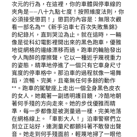
次元的行為，在這裡，你的車體與停車線的
夾角是——八十九點七度！按照維度法則，你
必須接受懲罰！」懲罰的內容是：無限次觀
看一部名為**《新手泊車七百次失敗集錦》
的紀錄片，直到哭泣為止。就在這時，一輛
像是從科幻電影裡開出來的黑色跑車，優雅
地從網格的邊緣漂移而過。跑車的輪胎發出
令人陶醉的摩擦聲，它以一種近乎蔑視重力
的姿態，精準地停進了一個只有它車身尺寸
寬度的停車格中。那泊車的過程就像一場舞
蹈，流暢、完美，且毫無任何多餘的動作
**。跑車的駕駛座上走出一個全身黑色皮衣
的女人，她戴著一副透明護目鏡，冷酷地朝
著何手殘的方向走來。她的步伐優雅而精
準，每一步都像是被測量過一樣，完美地落
在網格線上。「車影大人！」泊車警察們立
刻立正站好，連測量尺都顫抖著不敢發出聲
音。她走到何手殘面前，輕蔑地掃了一眼他