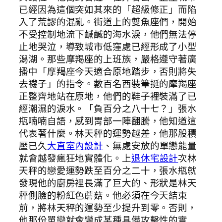
已經因為這個突如其來的「超級修正」而陷
入了荒謬的混亂。街道上的雙魚座們，開始
不受控制地流下鹹鹹的海水淚，他們無法停
止地哭泣，導致城市低窪處已經形成了小型
潟湖。那些摩羯座的上班族，嚴格遵守著廣
播中「摩羯座今天適合原地踏步，否則將失
去襪子」的指令。數百名西裝筆挺的摩羯座
正整齊地站在原地，他們的鞋子裡裝滿了已
經潮濕的淚水。「負百分之八十七？」張水
瓶喃喃自語，感到胃部一陣翻騰，他知道這
代表著什麼。林天秤的運勢越差，他那股積
壓已久
大直室內設計
、無處安放的單戀能量
就會越發瘋狂地實體化。上
退休宅設計
次林
天秤的戀愛運勢跌至百分之二十，張水瓶就
發現他的廚房裡長滿了巨大的、形狀是林天
秤側臉的粉紅色蘑菇。他必須在今天結束
前，將林天秤的運勢至少提升到零。否則，
他那份單戀就會變成某種具備攻擊性的實