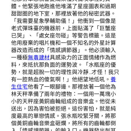
體。他緊張地跑進他堆滿了星座圖表和過期
甜甜圈的地下室，那裡放著他的秘密武器。
「我需要星象學輔助儀！」他衝到一個像是
老式彈珠臺的機器前，上面貼滿了「巨蟹座
已哭」、「處女座勿碰」等警告標籤。這是
他用廢棄的唱片機和一個不知名的外星計算
器改造而成的「情感調節器」。他必須輸入
一種極
無毒建材
具感染力的正面情緒作為燃
料，來抵抗那負面的運勢波。「水瓶座的優
勢，就是超脫一切的理性與冷靜…才怪！我只
有一腔熱血的傻氣啊！」他絕望地低吼。
養
生住宅
他看了一眼腳邊。那裡放著一個他為
林天秤準備了兩年的禮物：一個用一萬塊小
小的天秤座黃銅齒輪組成的音樂盒。他從未
送出，因為害怕被拒絕。這份害怕，就是純
度最高的單戀情感。張水瓶咬緊牙關，將那
個黃銅齒輪音樂盒砸爛，將所有的齒輪都倒
入「情感調節器」的輸入口。機器發出刺耳