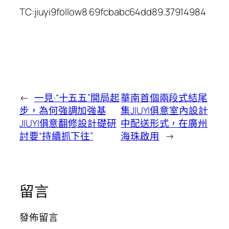
TC:jiuyi9follow8 69fcbabc64dd89.37914984
←
一見·“十五五”開局起
華南首個兩段式結尾
步，為何強調加強基
集JIUYI俱意室內設計
JIUYI俱意翻修設計礎研
中配送形式，在廣州
討要“持續抓下往”
海珠啟用
→
留言
發佈留言