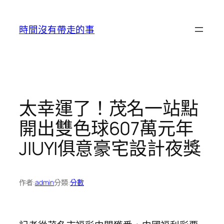
跳
至
時間沒有帶走的事
主
要
內
容
​太幸運了！茂名一站點
開出雙色球607萬元年
JIUYI俱意豪宅設計夜獎
作者:
admin
分類:
分數