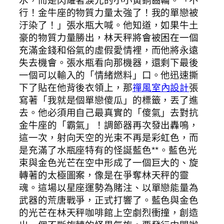
行！金牛座的物質力量太強了！我的單戀被
汙染了！」張水瓶大喊。他知道，如果牛土
豪的物質力量勝出，林天秤將會被困在一個
充滿金錢和俗氣的虛假愛情裡，而他將永遠
失去機會。張水瓶看向那機器，還剩下最後
一個可以輸入的「情緒燃料」口。他迅速撕
下了貼在他背後衣領上，那
禪風室內設計
張
寫著「我就是個單戀傻瓜」的標籤，丟了進
去。他必須用自己最真實的「傻氣」去對抗
金牛座的「霸氣」！調節器再次發出轟鳴，
這一次，射向天空的光束不再是彩虹色，而
是充滿了水瓶座特有的怪誕藍色**。藍色光
束與金色光芒在空中形成了一個巨大的、旋
轉著的太極圖案，像是在爭奪林天秤的靈
魂。這場以星座運勢為賭注、以單戀能量為
武器的荒唐戰爭，正式打響了。藍色與金色
的光芒在林天秤咖啡館上空劇烈衝撞，創造