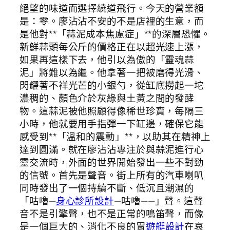
絕望的味道而選擇繞道飛行。今天的營業額
是：零。廖沾沾不安的不是店裡的生意，而
是他對**「蒜泥成本焦慮症」**的深層恐懼。
新鮮蒜頭每公斤的價格正在以超光速上漲，
如果再這樣下去，他引以為傲的「靈魂蒜
泥」將難以為繼。他拿著一把被磨得光滑、
閃耀著不祥光芒的小銀勺，從缸底撈起一坨
濃稠的、顏色介於灰綠與土黃之間的發酵
物。這蒜泥被他照顧得像稀世珍寶，每隔三
小時，他就要用手指彈一下缸邊，確保它能
感受到**「溫和的震動」**，以助其在精神上
達到圓滿。就在廖沾沾專注於與蒜泥進行心
靈交流時，外面的世界開始發出一些不對勁
的信號。首先是聲音。街上所有的汽車喇叭
同時發出了一個持續不斷、低沉且潮濕的
「咕嚕—
身心診所設計
—咕嚕——」聲。這聲
音不是引擎聲，也不是正常的鳴笛聲，而像
是一個巨大的、消化不良的胃
遊艇設計
在哀