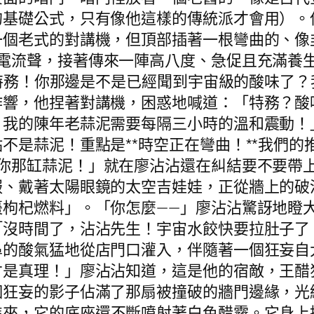
的基礎公式，只有像他這樣的傳統派才會用）。
一個老式的對講機，但頂部插著一根彎曲的、像
電流聲，接著傳來一陣高八度、急促且充滿養
特級特務！你那邊是不是已經聞到宇宙級的酸味了
作響，他捏著對講機，困惑地喊道：「特務？酸
我的陳年老蒜泥需要每隔三小時的溫和震動！」
不是蒜泥！重點是**時空正在彎曲！**我們
你那缸蒜泥！」就在廖沾沾還在糾結要不要帶
服、戴著太陽眼鏡的太空吉娃娃，正從牆上的破
枸杞燃料」。「你怎麼——」廖沾沾驚訝地瞪大了
「沒時間了，沾沾先生！宇宙水餃快要拉肚子了
鼻的酸氣猛地從店門口灌入，伴隨著一個狂妄自
才是真理！」廖沾沾知道，這是他的宿敵，王醋
個狂妄的影子佔滿了那扇被撞破的牆門邊緣，光
進來，它的底座還不斷噴射著白色醋霧。它身上