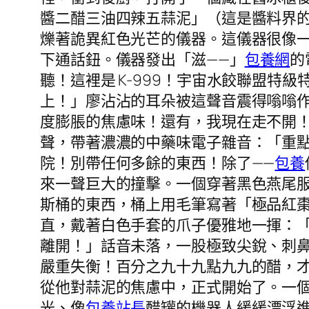
醬二醋三油四辣五蒜泥」（這是醬料界
爍著詭異紅色光芒的儀器。這儀器很像
下通話鈕。儀器發出「滋——」
包養網
的
聽！這裡是 K-999！宇宙水餃聯盟
上！」廖沾沾的耳朵被這聲音震得嗡嗡
度膨脹的焦慮味！還有，我現在走不開！
聲，帶著濃濃的中藥味電子雜音：「重點
院！別帶任何多餘的東西！除了——
包養
來一聲巨大的撞擊。一個穿著黑色燕尾
斯桶的東西，桶上用毛筆寫著「極品紅棗
直，戴著白色手套的爪子優雅地一揮：
離開！」話音未落，一股極致尖銳、刺
嚴重失衡！百分之九十九點九九的醋，
從他對蒜泥的焦慮中，正式開始了。一
光、像
包養站長
醋罐的機器人緩緩漂浮