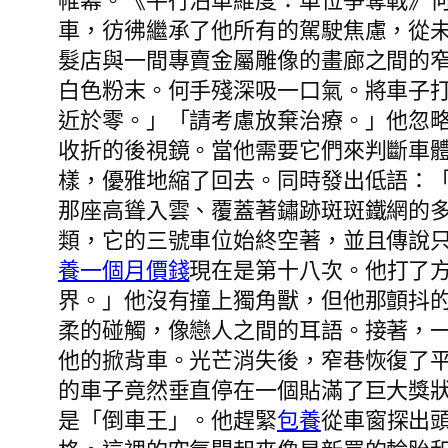
帷幕。《平行泊車維度：車位爭奪戰》
車，彷彿繼承了他所有的駕駛焦慮，從
髮店與一間專賣金屬雕像的畫廊之間的
白色粉末。何手殘深吸一口氣。將車子
近於零。」「請考慮放棄治療。」他忽
收折的後視鏡。當他需要它們來判斷車
樣，優雅地縮了回去。同時發出低語：
那座高聳入雲、覆蓋著鏽跡斑斑鐵網的
類，它的三號車位始終空著，並且傳說
養一個月價錢
現在是第十八次。他打了
界。」他沒有撞上獨角獸，但他那顫抖
柔的碰觸，像戀人之間的耳語。接著，
他的掀背車。光芒消失後，窄巷恢復了
的車子竟然垂直停在一個貼滿了巨大獎
是「倒車王」。他趕緊
包養
從車窗探出