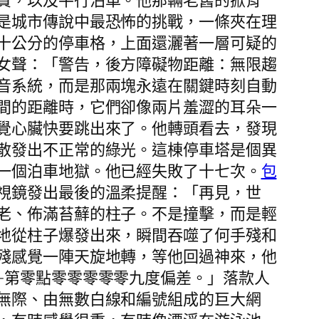
費，以及平行泊車。他那輛老舊的掀背
是城市傳說中最恐怖的挑戰，一條夾在理
十公分的停車格，上面還灑著一層可疑的
女聲：「警告，後方障礙物距離：無限趨
音系統，而是那兩塊永遠在關鍵時刻自動
間的距離時，它們卻像兩片羞澀的耳朵一
覺心臟快要跳出來了。他轉頭看去，發現
散發出不正常的綠光。這棟停車塔是個異
一個泊車地獄。他已經失敗了十七次。
包
視鏡發出最後的溫柔提醒：「再見，世
老、佈滿苔蘚的柱子。不是撞擊，而是輕
地從柱子爆發出來，瞬間吞噬了何手殘和
殘感覺一陣天旋地轉，等他回過神來，他
—第零點零零零零零九度偏差。」落款人
無際、由無數白線和編號組成的巨大網