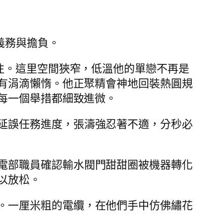
義務與擔負。
注。這里空間狹窄，低溫他的單戀不再是
有涓滴懶惰。他正聚精會神地回裝熱圓規
每一個舉措都細致進微。
延誤任務進度，張濤強忍著不適，分秒必
電部職員確認輸水閥門甜甜圈被機器轉化
以放松。
。一厘米粗的電纜，在他們手中仿佛繡花