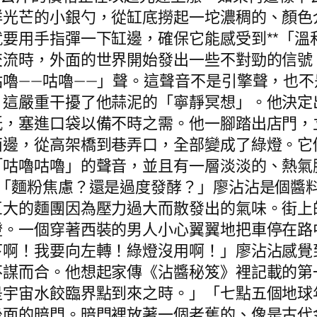
祥光芒的小銀勺，從缸底撈起一坨濃稠的、顏色
要用手指彈一下缸邊，確保它能感受到**「溫
交流時，外面的世界開始發出一些不對勁的信號
嚕——咕嚕——」聲。這聲音不是引擎聲，也
，這嚴重干擾了他蒜泥的「寧靜冥想」。他決定
紙，塞進口袋以備不時之需。他一腳踏出店門，
西邊，從高架橋到巷弄口，全部變成了綠燈。它
「咕嚕咕嚕」的聲音，並且有一層淡淡的、熱氣
。「麵粉焦慮？還是過度發酵？」廖沾沾是個醬
巨大的麵團因為壓力過大而散發出的氣味。街上
燈。一個穿著西裝的男人小心翼翼地把車停在路
下啊！我要向左轉！綠燈沒用啊！」廖沾沾感覺
不謀而合。他想起家傳《沾醬秘笈》裡記載的第
是宇宙水餃臨界點到來之時。」「七點五個地球
後面的暗門。暗門裡放著一個老舊的、像是古代