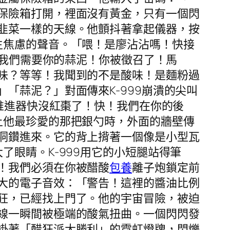
保險箱打開，裡面沒有黃金，只有一個閃
韭菜一樣的天線。他顫抖著拿起儀器，按
生焦慮的聲音。「喂！是廖沾沾嗎！快接
？我們需要你的蒜泥！你被徵召了！馬
味？等等！我聞到的不是酸味！是麵粉過
「蒜泥？」對面傳來K-999崩潰的尖叫
的推進器快沒紅棗了！快！我們在你的後
上他最珍愛的那把銀勺時，外面的牆壁傳
洞鑽進來。它的背上揹著一個像是小型瓦
眼睛。K-999用它的小短腿站得筆
！我們必須在你被醋酸
包養
離子炮鎖定前
大的電子音效：「警告！這裡的醬油比例
狂，已經找上門了。他的宇宙冒險，被迫
線一瞬間被極端的酸氣扭曲。一個閃閃發
掛著「醋狂派大勝利」的霓虹燈牌，閃爍