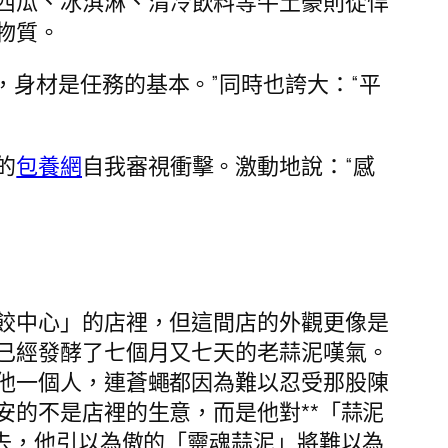
西瓜、冰淇淋、清冷飲料等牛土豪則從悍
物質。
，身材是任務的基本。”同時也誇大：“平
的
包養網
自我審視衝擊。激動地說：“感
餃中心」的店裡，但這間店的外觀更像是
已經發酵了七個月又七天的老蒜泥嘆氣。
他一個人，連蒼蠅都因為難以忍受那股陳
的不是店裡的生意，而是他對**「蒜泥
去，他引以為傲的「靈魂蒜泥」將難以為