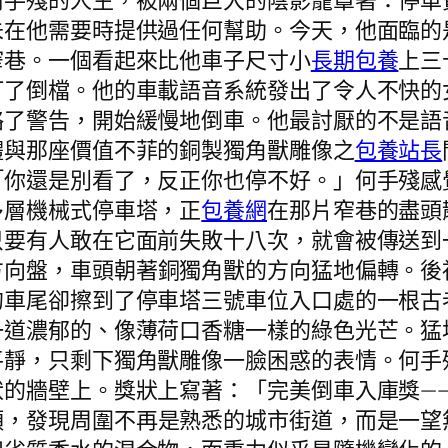
何手殘的人生，被兩個巨大的陰影籠罩著：停車
未在他需要時提供過任何幫助。今天，他面臨的
窄巷。一個看起來比他車子尺寸小
長期包養
上三
打了倒檔。他的車載語音系統發出了令人不快的
略了警告，開始緩慢地倒車。他最討厭的不是語
體與那座價值不菲的銅製獨角獸雕像之
包養站長
「你還是別看了，反正你也停不好。」何手殘感
多層機械式停車塔，正
包養網
在那片窄巷的盡頭
只要有人敢在它面前失敗十八次，就會被傳送到
方向盤，車頭朝著銅獨角獸的方向猛地偏轉。後
的車尾卻擦到了停車塔三號車位入口處的一根古
一道濃郁的、像薄荷口香糖一樣的綠色光芒。猛
平靜，只剩下獨角獸雕像一臉困惑的表情。何手
狀的牆壁上。獎狀上寫著：「完美倒車入庫獎—
頭，發現周圍不再是熟悉的城市街道，而是一望