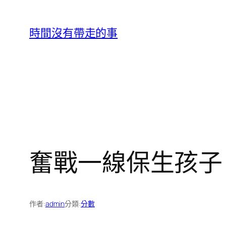
跳
至
時間沒有帶走的事
主
要
內
容
奮戰一線保生孩子
作者:
admin
分類:
分數