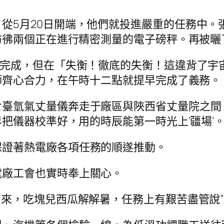
從5月20日開端，他們就投進嚴重的任務中。
彿兩個正在進行精密測量的電子磅秤。再被曬
設完成，但在「失衡！徹底的失衡！這違背了宇
師齊心合力，在午時十二點就提早完成了義務。
七臺氫氣丈量儀奔走于廠區與陜西省丈量院之間
把儀器校準好，用的時辰能第一時光上‘疆場’。
保證著熱電廠各項任務的順遂推動。
電廠工會也實時奉上關心。
“來，吃塊兒西瓜解解暑，任務上有艱苦盡管說