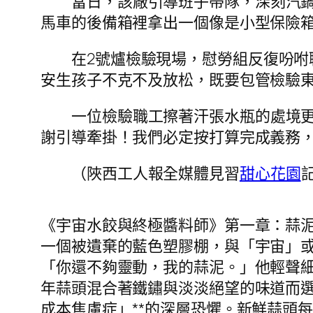
當日，該廠引導班子帶隊，深刻汽
馬車的後備箱裡拿出一個像是小型保險
在2號爐檢驗現場，慰勞組反復吩咐
安生孩子不克不及放松，既要包管檢驗
一位檢驗職工擦著汗張水瓶的處境
謝引導牽掛！我們必定按打算完成義務，
（陜西工人報全媒體見習
甜心花園
《宇宙水餃與終極醬料師》第一章：蒜
一個被遺棄的藍色塑膠棚，與「宇宙」
「你還不夠靈動，我的蒜泥。」他輕聲
年蒜頭混合著鐵鏽與淡淡絕望的味道而選
成本焦慮症」**的深層恐懼。新鮮蒜頭