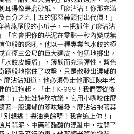
刺耳得像是磨砂紙。「廖沾沾！你那充滿
及百分之九十五的邪惡蒜頭付出代價！」
它穿著燕尾服的小爪子，一把抓住了廖沾沾
」「它會把你的蒜泥在零點一秒內變成無
信仰般的怒吼。他以一種專業包水餃的極
成直徑三公尺的巨大麵皮。他猛地擲出，
「水餃皮護盾」，薄韌而充滿彈性。藍色
奇蹟般地擋住了攻擊，只是散發出濃郁的
了。廖沾沾知道，他必須帶走他那缸陳年老
的缸抱起。「走！K-999！我們要從後
遠！」吉娃娃特務抗議。它用小嘴咬住廖
隨著一股濃郁的蔘味爆發。廖沾沾抱著蒜
：「別想逃！醬油黨餘孽！我會追上你！」
這片蒜泥、中藥和醋酸的混亂中，拉開了