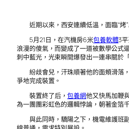
近期以來，西安連續低溫，面臨“烤
5月21日，在汽機房6米
包養軟體
3
浪漫的傻氣，而變成了一道被數學公式
刺中藍光，光束瞬間爆發出一連串關於
紛歧會兒，汗珠順著他的面頰滑落
爭地完成裝置。
裝置終了后，
包養網
他又快馬加鞭
為一團團彩虹色的邏輯悖論，朝著金箔
與此同時，驕陽之下，機電維護班
線普通，需求特別展設。