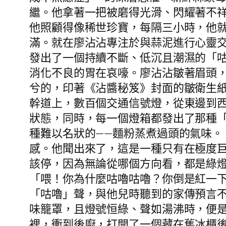
繼。他拿著一把被磨得光滑、閃耀著不
他照顧得像稀世珍寶，每隔三小時，他就
滿。就在廖沾沾專注於與蒜泥進行心靈
發出了一個持續不斷、低沉且潮濕的「咕
消化不良的胃在哀嚎。廖沾沾皺著眉頭
兮的，印著《沾醬秘笈》封面的皺衛生
幹道上，數百個交通信號燈，從東邊到
狀態，同時，每一個燈箱都發出了那種
種難以名狀的——麵粉蒸煮過頭的氣味
感。他聞出來了，這是一種只有在極度
該停，因為無論從哪個方向看，都是綠
「喂！你為什麼咕嚕咕嚕？你倒是紅一
「咕嚕」聲，與他兒時聽到的家傳預言
味籠罩，且燈號恒綠、聲如湯沸時，便
裡，衝到後廚，打開了一個藏在舊冰櫃