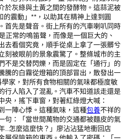
介於灰綠與土黃之間的發酵物。這蒜泥被
和的震動」**，以助其在精神上達到圓
。首先是聲音。街上所有的汽車喇叭同時
不是正常的鳴笛聲，而像是一個巨大的、
出去看個究竟，順手從桌上拿了一張髒兮
立刻被眼前的景象震驚了。整條城市的主
們不是交替閃爍，而是固定在「通行」的
騰騰的白霧從燈箱的頂部冒出，散發出一
料學家，對所有食物相關的氣味都極度敏
的行人陷入了混亂。汽車不知道該走還是
中央，搖下車窗，對著紅綠燈大喊：
到一陣心悸。這種氣味，這種
包養
不祥的
一句：「當世間萬物的交通都被麵皮的氣
年…怎麼這麼快？」廖沾沾猛地衝回店
金屬保險箱的東西。他輸入了密碼：「一