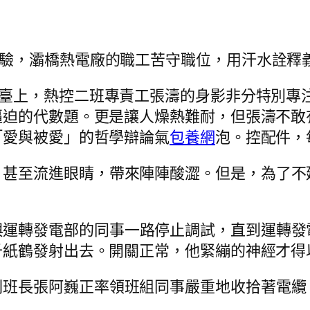
”驗，灞橋熱電廠的職工苦守職位，用汗水詮釋
平臺上，熱控二班專責工張濤的身影非分特別專
逼迫的代數題。更是讓人燥熱難耐，但張濤不敢
「愛與被愛」的哲學辯論氣
包養網
泡。控配件，
，甚至流進眼睛，帶來陣陣酸澀。但是，為了不
與運轉發電部的同事一路停止調試，直到運轉發
千紙鶴發射出去。開關正常，他緊繃的神經才得
副班長張阿巍正率領班組同事嚴重地收拾著電纜