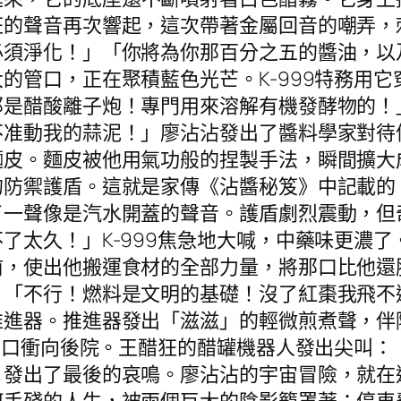
狂的聲音再次響起，這次帶著金屬回音的嘲弄，
必須淨化！」「你將為你那百分之五的醬油，以
的管口，正在聚積藍色光芒。K-999特務用
那是醋酸離子炮！專門用來溶解有機發酵物的！
不准動我的蒜泥！」廖沾沾發出了醬料學家對待
麵皮。麵皮被他用氣功般的捏製手法，瞬間擴大
的防禦護盾。這就是家傳《沾醬秘笈》中記載的
了一聲像是汽水開蓋的聲音。護盾劇烈震動，但
了太久！」K-999焦急地大喊，中藥味更濃
，使出他搬運食材的全部力量，將那口比他還胖
」「不行！燃料是文明的基礎！沒了紅棗我飛不
推進器。推進器發出「滋滋」的輕微煎煮聲，伴
的洞口衝向後院。王醋狂的醋罐機器人發出尖叫
，發出了最後的哀鳴。廖沾沾的宇宙冒險，就在