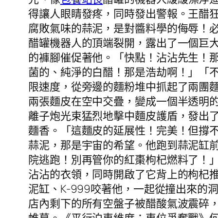
得讓人眼睛發疼，同時發出警報。王醋
腐敗氣味的蒜泥，是對醬料學的侮辱！
醋罐機器人的頂端裂開，露出了一個巨大
的褲腳催促著他。「快點！沾沾先生！
菌的、純淨的白醋！那是浩劫啊！」「
限速度，從旁邊的麵粉堆中抓起了兩團
兩張麵皮在空中交疊，變成一個半透明
離子炮光束猛烈地擊中麵皮護盾，發出
麵香。「這麵皮的延展性！完美！但撐不
蒜泥，那是宇宙的希望。他跑到蒜泥缸前
院逃跑！別再管你的紅棗枸杞燃料了！
沾沾的衣領，同時開啟了它背上的枸杞
泥缸、K-999咬著他，一起從撞出來
店內剩下的所有空盤子被醋酸氣波震碎