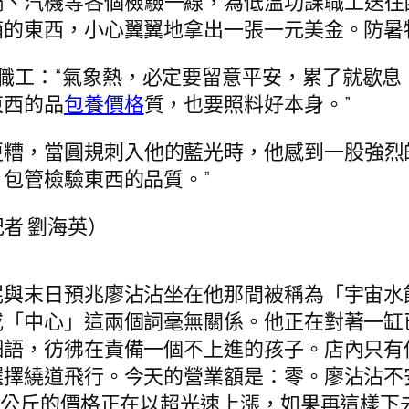
鍋、汽機等各個檢驗一線，為低溫功課職工送往
箱的東西，小心翼翼地拿出一張一元美金。防暑
職工：“氣象熱，必定要留意平安，累了就歇息
東西的品
包養價格
質，也要照料好本身。”
更糟，當圓規刺入他的藍光時，他感到一股強烈
包管檢驗東西的品質。”
記者 劉海英）
泥與末日預兆廖沾沾坐在他那間被稱為「宇宙水
或「中心」這兩個詞毫無關係。他正在對著一缸
細語，彷彿在責備一個不上進的孩子。店內只有
擇繞道飛行。今天的營業額是：零。廖沾沾不安
每公斤的價格正在以超光速上漲，如果再這樣下