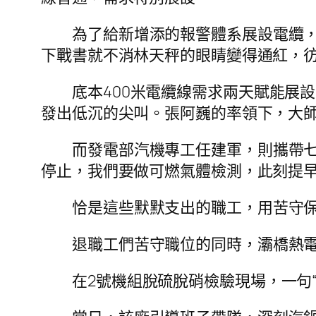
為了給新增添的報警體系展設電纜，
下戰書就不消林天秤的眼睛變得通紅，彷
底本400米電纜線需求兩天賦能展
發出低沉的尖叫。張阿巍的率領下，大
而發電部汽機專工任建軍，則攜帶
停止，我們要做可燃氣體檢測，此刻提早
恰是這些默默支出的職工，用苦守
退職工們苦守職位的同時，灞橋熱
在2號機組脫硫脫硝檢驗現場，一句