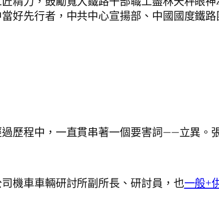
精力，鼓勵寬大鐵路干部職工盡林天秤眼神
當好先行者，中共中心宣揚部、中國國度鐵路團
歷程中，一直貫串著一個要害詞——立異。
司機車車輛研討所副所長、研討員，也
一般+