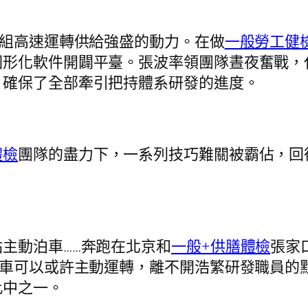
組高速運轉供給強盛的動力。在做
一般勞工健
形化軟件開闢平臺。張波率領團隊晝夜奮戰，代碼
，確保了全部牽引把持體系研發的進度。
體檢
團隊的盡力下，一系列技巧難關被霸佔，回
動泊車……奔跑在北京和
一般+供膳體檢
張家
車可以或許主動運轉，離不開浩繁研發職員的默默
此中之一。