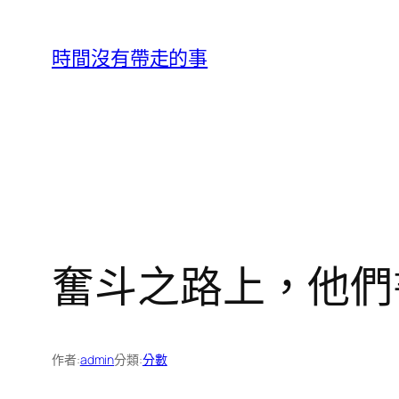
跳
至
時間沒有帶走的事
主
要
內
容
奮斗之路上，他們
作者:
admin
分類:
分數