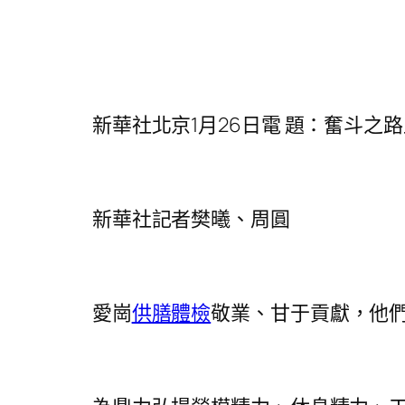
新華社北京1月26日電 題：奮斗之路上
新華社記者樊曦、周圓
愛崗
供膳體檢
敬業、甘于貢獻，他