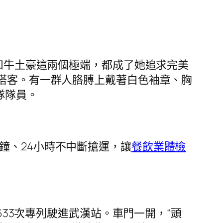
和牛土豪這兩個極端，都成了她追求完美
名搭客。有一群人胳膊上戴著白色袖章、胸
隊隊員。
、24小時不中斷搶運，讓
餐飲業體檢
633次專列駛進武漢站。車門一開，“頭