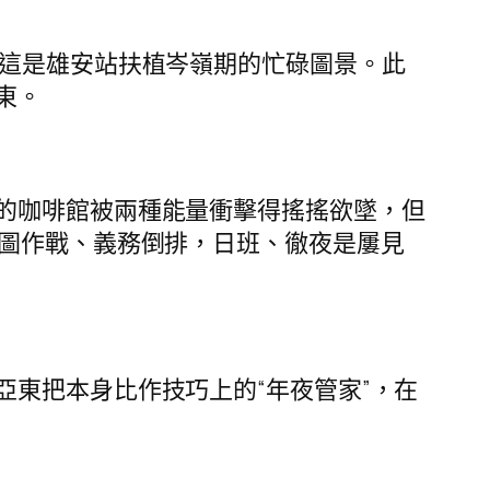
這是雄安站扶植岑嶺期的忙碌圖景。此
東。
的咖啡館被兩種能量衝擊得搖搖欲墜，但
掛圖作戰、義務倒排，日班、徹夜是屢見
東把本身比作技巧上的“年夜管家”，在