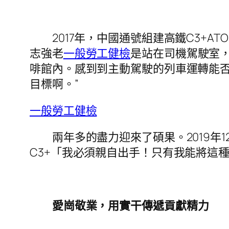
2017年，中國通號組建高鐵C3+AT
志強老
一般勞工健檢
是站在司機駕駛室
啡館內。感到到主動駕駛的列車運轉能
目標啊。”
一般勞工健檢
兩年多的盡力迎來了碩果。2019年1
C3+「我必須親自出手！只有我能將這
愛崗敬業，用實干傳遞貢獻精力