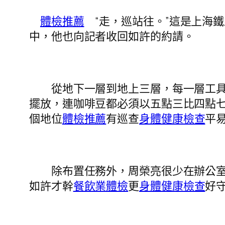
體檢推薦
“走，巡站往。”這是上海
中，他也向記者收回如許的約請。
從地下一層到地上三層，每一層工具長4
擺放，連咖啡豆都必須以五點三比四點七
個地位
體檢推薦
有巡查
身體健康檢查
平
除布置任務外，周榮亮很少在辦公室待
如許才幹
餐飲業體檢
更
身體健康檢查
好