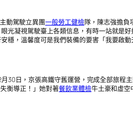
O主動駕駛立異團
一般勞工健檢
隊，陳志強擔負項
，眼光凝視駕駛臺上各類信息，有時一站就是好
否安穩，溫馨度可是我們裝備的要害「我要啟動
2月30日，京張高鐵守舊運營，完成全部旅程
種失衡導正！」她對著
餐飲業體檢
牛土豪和虛空