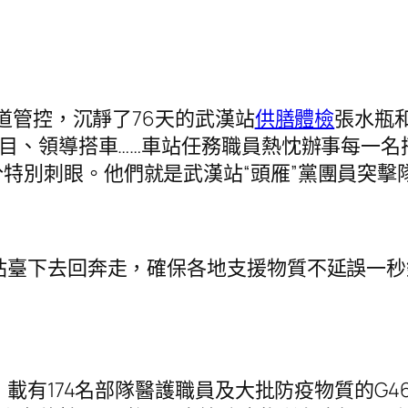
道管控，沉靜了76天的武漢站
供膳體檢
張水瓶
題目、領導搭車……車站任務職員熱忱辦事每一
特別刺眼。他們就是武漢站“頭雁”黨團員突擊
臺下去回奔走，確保各地支援物質不延誤一秒鐘
，載有174名部隊醫護職員及大批防疫物質的G4