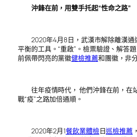
沖鋒在前，用雙手托起“性命之路”
2020年4月8日，武漢市解除離漢通
平衡的工具。“重啟”。檢票驗證、解答
前佩帶閃亮的黨徽
健檢推薦
和團徽，非分
往年疫情時代， 他們沖鋒在前，在站
戰“疫”之路加倍通順。
2020年2月1
餐飲業體檢
日
巡檢推薦