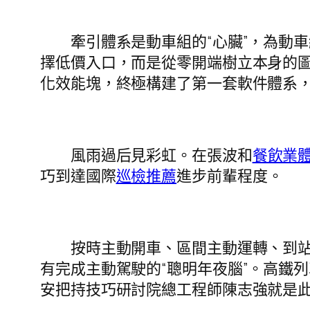
牽引體系是動車組的“心臟”，為動車
擇低價入口，而是從零開端樹立本身的圖
化效能塊，終極構建了第一套軟件體系
風雨過后見彩虹。在張波和
餐飲業
巧到達國際
巡檢推薦
進步前輩程度。
按時主動開車、區間主動運轉、到站主
有完成主動駕駛的“聰明年夜腦”。高鐵列
安把持技巧研討院總工程師陳志強就是