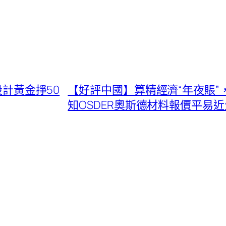
設計黃金掙50
【好評中國】算精經濟“年夜賬”，
知OSDER奧斯德材料報價平易