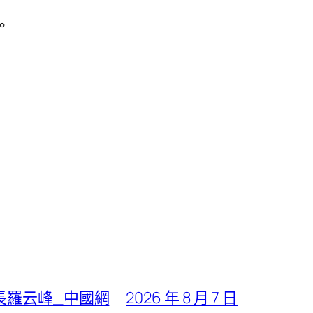
。
長羅云峰_中國網
2026 年 8 月 7 日