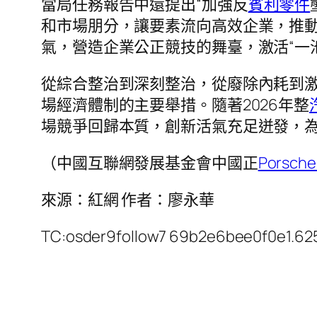
當局任務報告中還提出“加強反
賓利零件
和市場朋分，讓要素流向高效企業，推
氣，營造企業公正競技的舞臺，激活“一
從綜合整治到深刻整治，從廢除內耗到激
場經濟體制的主要舉措。隨著2026年整
場競爭回歸本質，創新活氣充足迸發，
（中國互聯網發展基金會中國正
Porsc
來源：紅網 作者：廖永華
TC:osder9follow7 69b2e6bee0f0e1.6