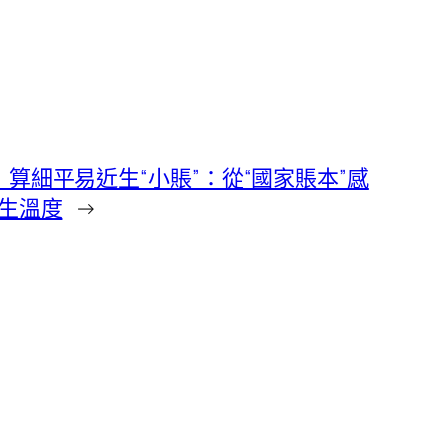
算細平易近生“小賬”：從“國家賬本”感
近生溫度
→