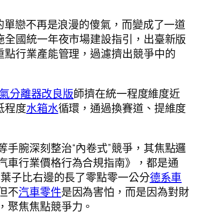
他的單戀不再是浪漫的傻氣，而變成了一道
實施全國統一年夜市場建設指引，出臺新版
重點行業產能管理，過濾擠出競爭中的
氣分離器改良版
師擠在統一程度維度近
低程度
水箱水
循環，通過換賽道、提維度
手腕深刻整治“內卷式”競爭，其焦點邏
汽車行業價格行為合規指南》，都是通
的葉子比右邊的長了零點零一公分
德系車
但不
汽車零件
是因為害怕，而是因為對財
，聚焦焦點競爭力。