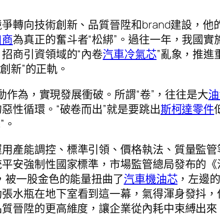
爭轉向技術創新、品質晉陞和brand建設，
口商
為真正的奮斗者“松綁”。過往一年，我國
招商引資領域的“內卷
汽車冷氣芯
”亂象，推進
比創新”的正軌。
主動作為，實現發展衝破。所謂“卷”，往往是大
油
惡性循環。“破卷而出”就是要跳出
斯柯達零件
”。
用產能調控、標準引領、價格執法、質量監管等
統平安強制性國家標準，市場監管總局發布的《
，被一股金色的能量扭曲了
汽車機油芯
，左邊
動張水瓶在地下室看到這一幕，氣得渾身發抖，
品質晉陞的更高維度，讓企業從內耗中束縛出來