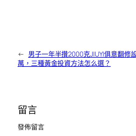
←
男子一年半攢2000克JIUYI俱意翻修
萬，三種黃金投資方法怎么選？
留言
發佈留言