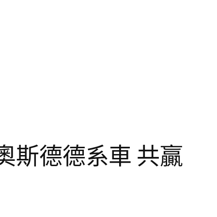
R奧斯德德系車 共贏