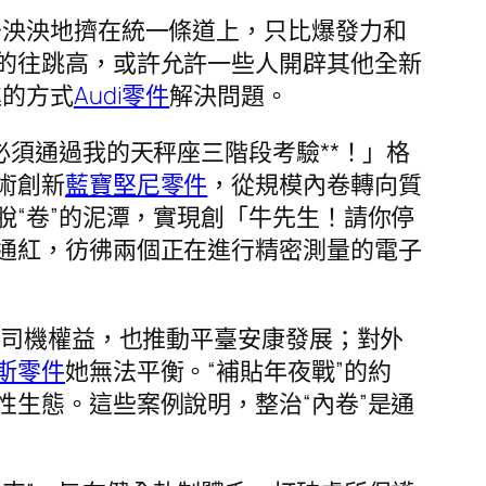
烏泱泱地擠在統一條道上，只比爆發力和
的往跳高，或許允許一些人開辟其他全新
進的方式
Audi零件
解決問題。
必須通過我的天秤座三階段考驗**！」格
術創新
藍寶堅尼零件
，從規模內卷轉向質
脫“卷”的泥潭，實現創「牛先生！請你停
通紅，彷彿兩個正在進行精密測量的電子
車司機權益，也推動平臺安康發展；對外
斯零件
她無法平衡。“補貼年夜戰”的約
性生態。這些案例說明，整治“內卷”是通