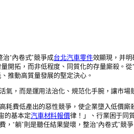
整治“內卷式”競爭成
台北汽車零件
效顯現，并明確
量開拓，而非低程度、同質化的存量廝殺。從“
耗、推動高質量發展的堅定決心。
制活氣，而是運用法治化、規范化手腕，讓市場
、高耗費低產出的惡性競爭，使企業墮入低價廝
宙的基本定
汽車材料報價
律！」、行業困于同
費，“躺”則是聽任結果變壞，整治“內卷式”競爭