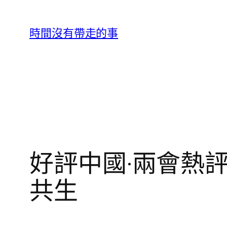
跳
至
時間沒有帶走的事
主
要
內
容
好評中國·兩會熱評
共生