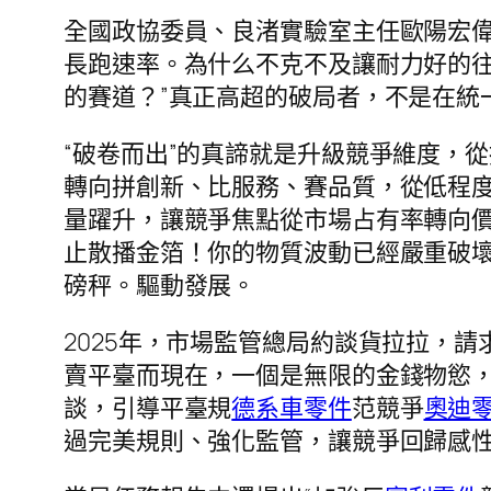
全國政協委員、良渚實驗室主任歐陽宏偉
長跑速率。為什么不克不及讓耐力好的
的賽道？”真正高超的破局者，不是在統
“破卷而出”的真諦就是升級競爭維度，
轉向拼創新、比服務、賽品質，從低程
量躍升，讓競爭焦點從市場占有率轉向
止散播金箔！你的物質波動已經嚴重破
磅秤。驅動發展。
2025年，市場監管總局約談貨拉拉，
賣平臺而現在，一個是無限的金錢物慾
談，引導平臺規
德系車零件
范競爭
奧迪
過完美規則、強化監管，讓競爭回歸感