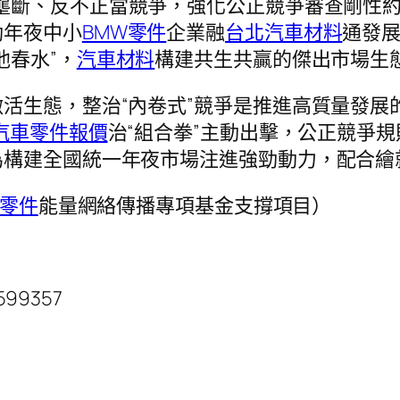
壟斷、反不正當競爭，強化公正競爭審查剛性約
動年夜中小
BMW零件
企業融
台北汽車材料
通發展
池春水”，
汽車材料
構建共生共贏的傑出市場生
活生態，整治“內卷式”競爭是推進高質量發展
汽車零件報價
治“組合拳”主動出擊，公正競爭規
為構建全國統一年夜市場注進強勁動力，配合繪
he零件
能量網絡傳播專項基金支撐項目）
2599357