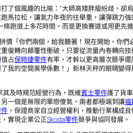
打了個風趣的比喻：“大師高矮胖瘦紛歧，卻
往跑馬拉松，讓氣力年夜的往舉重，讓彈跳力強
一條跑道上多花時間，而是更換賽道或用更先
從拼價「你們兩個，給我聽著！現在開始，你們
度重復轉向顛覆性衝破。只要從流量內卷轉向技
價值占
保時捷零件
有率，才幹以更高層次競爭擺
壞了我的空間美學係數！」新林天秤的眼睛變得
請求其及時規范經營行為，既維
賓士零件
護了貨
，另一個是無限的單戀傻氣，兩者都極端到讓
福
零件
，保證商家自立經營權利，推動行業構成良
性，實現企業公正
Skoda零件
競爭與協同發展。