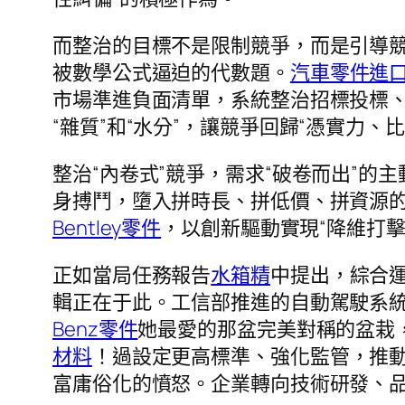
而整治的目標不是限制競爭，而是引導競
被數學公式逼迫的代數題。
汽車零件進
市場準進負面清單，系統整治招標投標、
“雜質”和“水分”，讓競爭回歸“憑實力、
整治“內卷式”競爭，需求“破卷而出”的
身搏鬥，墮入拼時長、拼低價、拼資源的
Bentley零件
，以創新驅動實現“降維打擊
正如當局任務報告
水箱精
中提出，綜合運
輯正在于此。工信部推進的自動駕駛系
Benz零件
她最愛的那盆完美對稱的盆栽
材料
！過設定更高標準、強化監管，推
富庸俗化的憤怒。企業轉向技術研發、