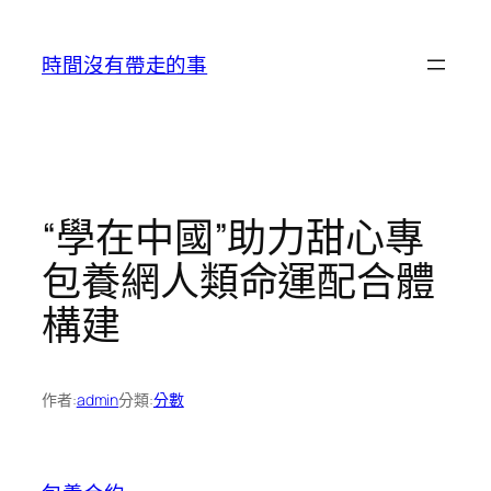
跳
至
時間沒有帶走的事
主
要
內
容
“學在中國”助力甜心專
包養網人類命運配合體
構建
作者:
admin
分類:
分數