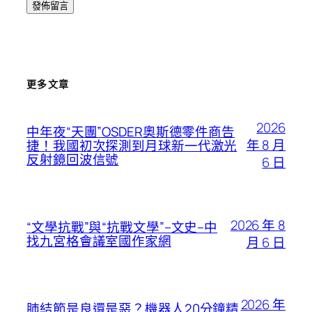
更多文章
2026
中年夜“天團”OSDER奧斯德零件商告
年 8 月
捷！我國初次探測到月球新一代激光
反射鏡回波信號
6 日
2026 年 8
“文學抗戰”與“抗戰文學”–文史–中
找九宮格會議室國作家網
月 6 日
2026 年
肺結節是良還是惡？機器人20分鐘精