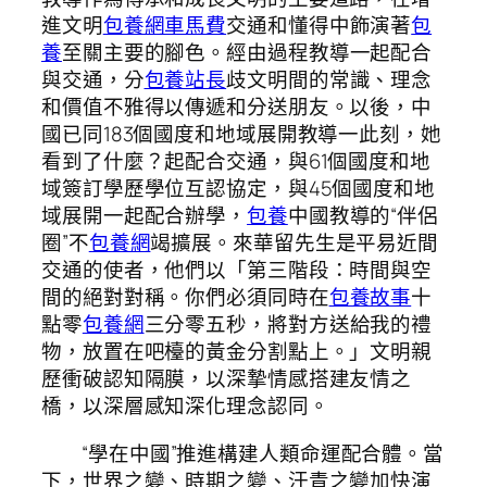
進文明
包養網車馬費
交通和懂得中飾演著
包
養
至關主要的腳色。經由過程教導一起配合
與交通，分
包養站長
歧文明間的常識、理念
和價值不雅得以傳遞和分送朋友。以後，中
國已同183個國度和地域展開教導一此刻，她
看到了什麼？起配合交通，與61個國度和地
域簽訂學歷學位互認協定，與45個國度和地
域展開一起配合辦學，
包養
中國教導的“伴侶
圈”不
包養網
竭擴展。來華留先生是平易近間
交通的使者，他們以「第三階段：時間與空
間的絕對對稱。你們必須同時在
包養故事
十
點零
包養網
三分零五秒，將對方送給我的禮
物，放置在吧檯的黃金分割點上。」文明親
歷衝破認知隔膜，以深摯情感搭建友情之
橋，以深層感知深化理念認同。
“學在中國”推進構建人類命運配合體。當
下，世界之變、時期之變、汗青之變加快演