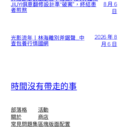
8 月 6
JIUYI俱意翻修設計準“破案”，終結患
者煎熬
日
2026 年 8
光影流年丨林海離別斧鋸聲_中
查包養行情國網
月 6 日
時間沒有帶走的事
部落格
活動
關於
商店
常見問題集
區塊版面配置