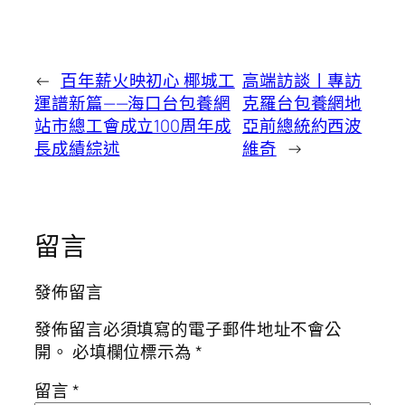
←
百年薪火映初心 椰城工
高端訪談丨專訪
運譜新篇——海口台包養網
克羅台包養網地
站市總工會成立100周年成
亞前總統約西波
長成績綜述
維奇
→
留言
發佈留言
發佈留言必須填寫的電子郵件地址不會公
開。
必填欄位標示為
*
留言
*