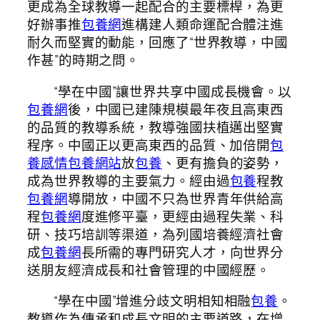
更成為全球教導一起配合的主要標桿，為更
好辦事推
包養網
進構建人類命運配合體注進
耐久而堅實的動能，回應了“世界教導，中國
作甚”的時期之問。
“學在中國”讓世界共享中國成長機會。以
包養網
後，中國已建陳規模最年夜且高東西
的品質的教導系統，教導強國扶植邁出堅實
程序。中國正以更高東西的品質、加倍開
包
養感情
包養網站
放
包養
、更有擔負的姿勢，
成為世界教導的主要氣力。經由過
包養
程教
包養網
導開放，中國不只為世界青年供給高
程
包養網
度進修平臺，更經由過程失業、科
研、技巧培訓等渠道，為列國培養經濟社會
成
包養網
長所需的專門研究人才，向世界分
送朋友經濟成長和社會管理的中國經歷。
“學在中國”增進分歧文明相知相融
包養
。
教導作為傳承和成長文明的主要道路，在增