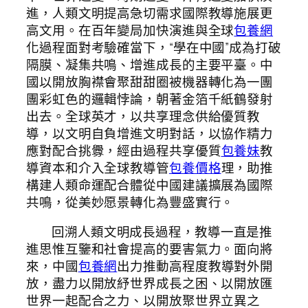
進，人類文明提高急切需求國際教導施展更
高文用。在百年變局加快演進與全球
包養網
化過程面對考驗確當下，“學在中國”成為打破
隔膜、凝集共鳴、增進成長的主要平臺。中
國以開放胸襟會聚甜甜圈被機器轉化為一團
團彩虹色的邏輯悖論，朝著金箔千紙鶴發射
出去。全球英才，以共享理念供給優質教
導，以文明自負增進文明對話，以協作精力
應對配合挑釁，經由過程共享優質
包養妹
教
導資本和介入全球教導管
包養價格
理，助推
構建人類命運配合體從中國建議擴展為國際
共鳴，從美妙愿景轉化為豐盛實行。
回溯人類文明成長過程，教導一直是推
進思惟互鑒和社會提高的要害氣力。面向將
來，中國
包養網
出力推動高程度教導對外開
放，盡力以開放紓世界成長之困、以開放匯
世界一起配合之力、以開放聚世界立異之