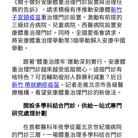
《關于做好安康體重治理門診設置與治理任
務的告訴》，請求積極有序推動安康體
新竹
子宮頸疫苗
重治理門診設置。激勵有前提的
三級綜合病院、兒童病院、西醫病院設置安
康體重治理門診。同時，全國愛衛會請求，
將安康體重治理舉動等3個舉動歸入安康中國
舉動。
跟著“體重治理年”運動深刻實行，安康體
重治理門診越來越受追蹤關心。這個門診有
啥特色？可否輔助瘦削人群勝利減重？近日
新竹 帶狀皰疹疫苗
，記者走進北京市各級醫
療機構，看望安康體重治理門診的新做法。
開設多學科結合門診，供給一站式專門
研究處理計劃
在首都醫科年夜學從屬北京世紀壇病院
的門診三層，一場體重治理多學科結合門診