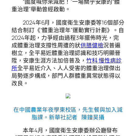
“國度喊你來減肥！”一場關乎安康的“體
重治理”舉動曾經啟動。
2024年6月，國度衛生安康委等16個部分
結合制訂《“體重治理年”運動實行計劃》。自
2024年起，力爭經由過程3年擺佈時光，完
成體重治理支撐性周遭的狀
供膳健檢
況普遍
樹立，全平易近體重治理認識和技巧明顯晉
陞，安康生涯方法加倍普及，
竹科 慢性病診
所
全平易近介入、人人受害的體重治理傑出
局勢逐步構成，部門人群體重異常狀態得以
改良。
在中國農業年夜學東校區，先生餐與加入減
脂課。新華社記者 陳鐘昊攝
本年4月，國度衛生安康委辦公廳發布