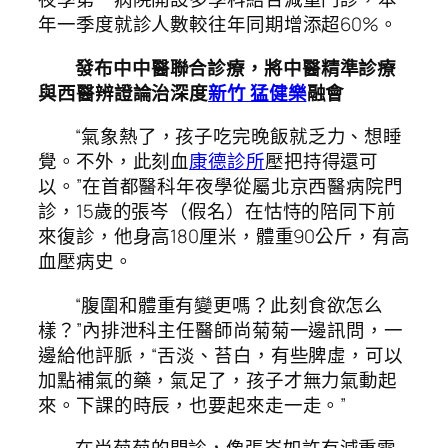
年一季度就診人數較往年同期增添超60%。
發布中中醫聯合診療，將中醫精準診療
與西醫辨證論治深度
新竹 猛健樂
融會
“氣象熱了，孩子吃完晚飯就乏力、想睡
覺。不外，此刻血
康德診所
壓把持得還可
以。”在首都醫科年夜學從屬北京西醫病院門
診，15歲的張岑（假名）在怙恃的陪同下前
來復診，他身高180厘米，體重90公斤，有高
血壓病史。
“腹圍和體重有變更嗎？此刻食欲怎么
樣？”內排泄科主任醫師尚菊菊一邊訊問，一
邊給他評脈，“舌淡、苔白，有些脾虛，可以
加點補氣的藥，氣足了，孩子才無力氣動起
來。下課的時辰，也要起來走一走。”