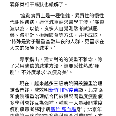
囊卵巢相干癥狀也緩解了。
“瘦削實質上是一種復雜、異質性的慢性
代謝性疾病，迷信減重需求醫學干涉。”廉東
波以為，以後，良多人自覺測驗考試減肥
藥、減肥針、極端節食等方法，并不成取，
“特殊是對于體重基數年夜的人群，更需求在
大夫的領導下減重。”
專家指出，建立對的的減重不雅念，除
了采用迷信的減重方法，還要感性熟悉“瘦
削”，不外度尋求“以瘦為美”。
現在，越來越多三級病院開設體重治理
結合門診，成效明
新竹 HPV疫苗
顯。北京協
和病院體重治理結合門診與疑問重度瘦削癥
多學科會診互為彌補，輔助一大量疑問重度
瘦削癥患者勝利“瘦
新竹 高血脂
身”；北京年
夜學第一病院開設多學科結合減重門診，本