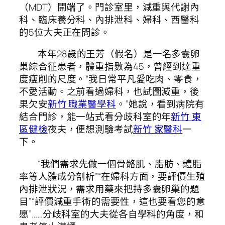
（MDT）開端了。門診室里，減重與代謝內
科、臨床養分科、內排泄科、婦科、西醫科
的5位大夫正在問診。
本年28歲的王芳（假名）是一名多囊卵
巢綜合征患者，體重指數為45，曾經到達重
度瘦削的尺度。“我日常平凡愛吃肉、零食，
不愛活動。之前看過婦科，也試圖減重，後
果欠安
新竹 職業醫學科
。”她說，看到病院有
結合門診，能一站式看分歧科室的年
新竹 東
區健檢
夜夫，便想測驗考試
新竹 家醫科
一
下。
“我們需求先做一個骨骼肌、脂肪、體脂
率等人體成分剖析”“在婦科方面，要評價生殖
內排泄狀況，需求用藥來把持多囊卵巢的題
目”“評價減重手術的需要性，這也要看您的意
愿”……分歧科室的大夫從各自學科的角度，和