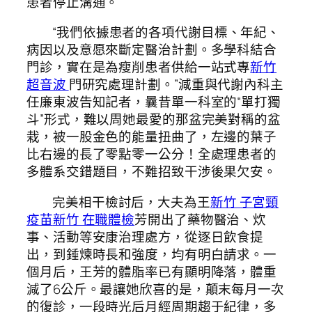
患者停止溝通。
“我們依據患者的各項代謝目標、年紀、
病因以及意愿來斷定醫治計劃。多學科結合
門診，實在是為瘦削患者供給一站式專
新竹
超音波
門研究處理計劃。”減重與代謝內科主
任廉東波告知記者，曩昔單一科室的“單打獨
斗”形式，難以周她最愛的那盆完美對稱的盆
栽，被一股金色的能量扭曲了，左邊的葉子
比右邊的長了零點零一公分！全處理患者的
多體系交錯題目，不難招致干涉後果欠安。
完美相干檢討后，大夫為王
新竹 子宮頸
疫苗
新竹 在職體檢
芳開出了藥物醫治、炊
事、活動等安康治理處方，從逐日飲食提
出，到錘煉時長和強度，均有明白請求。一
個月后，王芳的體脂率已有顯明降落，體重
減了6公斤。最讓她欣喜的是，顛末每月一次
的復診，一段時光后月經周期趨于紀律，多