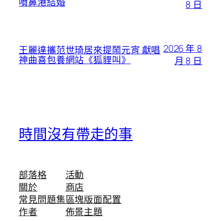
噴鼻港結婚
8 日
2026 年 8
王麗達攜范世琦居來提鬧元宵 獻唱
神曲喜包養網站《狐貍叫》
月 8 日
時間沒有帶走的事
部落格
活動
關於
商店
常見問題集
區塊版面配置
作者
佈景主題