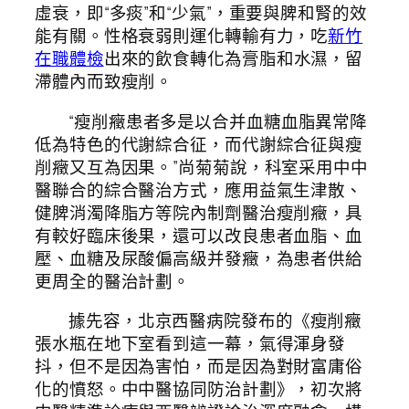
虛衰，即“多痰”和“少氣”，重要與脾和腎的效
能有關。性格衰弱則運化轉輸有力，吃
新竹
在職體檢
出來的飲食轉化為膏脂和水濕，留
滯體內而致瘦削。
“瘦削癥患者多是以合并血糖血脂異常降
低為特色的代謝綜合征，而代謝綜合征與瘦
削癥又互為因果。”尚菊菊說，科室采用中中
醫聯合的綜合醫治方式，應用益氣生津散、
健脾消濁降脂方等院內制劑醫治瘦削癥，具
有較好臨床後果，還可以改良患者血脂、血
壓、血糖及尿酸偏高級并發癥，為患者供給
更周全的醫治計劃。
據先容，北京西醫病院發布的《瘦削癥
張水瓶在地下室看到這一幕，氣得渾身發
抖，但不是因為害怕，而是因為對財富庸俗
化的憤怒。中中醫協同防治計劃》，初次將