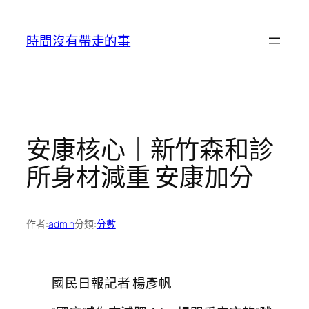
跳
至
時間沒有帶走的事
主
要
內
容
安康核心｜新竹森和診
所身材減重 安康加分
作者:
admin
分類:
分數
國民日報記者 楊彥帆