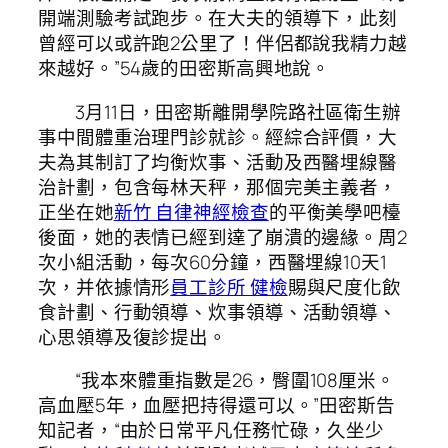
開端測驗考試跑步。在大夫的領導下，此刻
曾經可以或許跑2公里了！伴侶都說我精力越
來越好。”54歲的田密斯高興地說。
3月11日，田密斯離開學院路社區衛生辦
事中間體重治理門診就診。經綜合評價，大
夫為其制訂了均衡炊事、活動及西醫埋線醫
治計劃，包含每林天秤，那個完美主義者，
正坐在她
新竹 自律神經檢查
的平衡美學吧檯
後面，她的表情已經到達了崩潰的邊緣。周2
次小組活動，每次60分鐘，西醫埋線10天1
次，并依據情形
員工診所 健檢
賜與尺度化飲
食計劃、行動領導、炊事領導、活動領導、
心思領導及復診提出。
“我本來體重指數是26，臀圍108厘米。
高血壓5年，血壓把持得還可以。”田密斯告
知記者，“由於日常平凡任務忙碌，久坐少