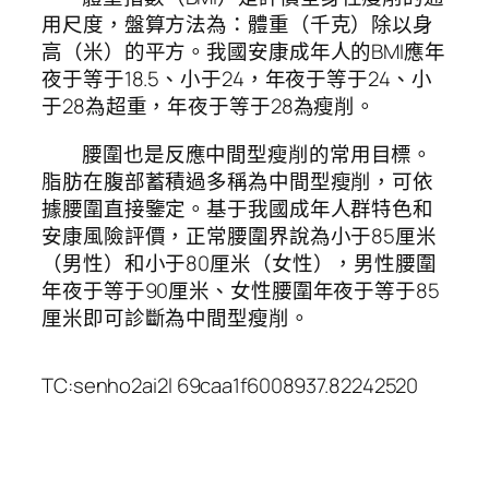
用尺度，盤算方法為：體重（千克）除以身
高（米）的平方。我國安康成年人的BMI應年
夜于等于18.5、小于24，年夜于等于24、小
于28為超重，年夜于等于28為瘦削。
腰圍也是反應中間型瘦削的常用目標。
脂肪在腹部蓄積過多稱為中間型瘦削，可依
據腰圍直接鑒定。基于我國成年人群特色和
安康風險評價，正常腰圍界說為小于85厘米
（男性）和小于80厘米（女性），男性腰圍
年夜于等于90厘米、女性腰圍年夜于等于85
厘米即可診斷為中間型瘦削。
TC:senho2ai2l 69caa1f6008937.82242520