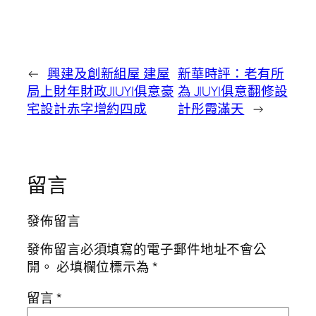
←
興建及創新組屋 建屋
新華時評：老有所
局上財年財政JIUYI俱意豪
為 JIUYI俱意翻修設
宅設計赤字增約四成
計彤霞滿天
→
留言
發佈留言
發佈留言必須填寫的電子郵件地址不會公
開。
必填欄位標示為
*
留言
*