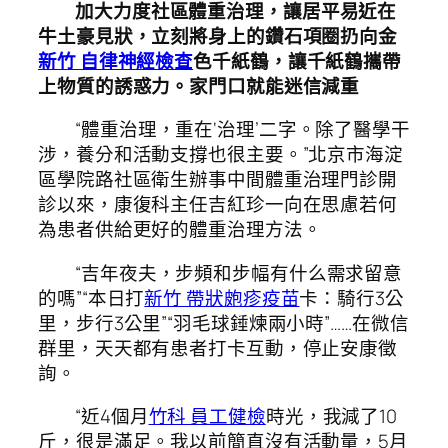
加大力度社區體重治理，讓居平易近在
牛土豪見狀，立刻將身上的鑽石項圈扔向金
新竹 自律神經檢查
色千紙鶴，讓千紙鶴攜帶
上物質的誘惑力。家門口就能迷信減重
“體重治理，重在‘治理’二字。除了醫學干
涉，養分和活動支撐也很主要。”北京市海淀
區學院路社區衛生辦事中間體重治理門診開
診以來，康復科主任吉紅珍一向在思慮若何
為患者供給更好的體重治理方法。
“吉年夜夫，步頻和步幅有什么需求留意
的嗎”“本日打
新竹 帶狀皰疹疫苗
卡：騎行3公
里，步行3公里”“羽毛球錘煉兩小時”……在微信
群里，天天都有患者打卡互動，停止安康徵
詢。
“近4個月
竹科 員工健檢
時光，我減了10
斤，很是滿足。我以前簡直沒有活動量，5月