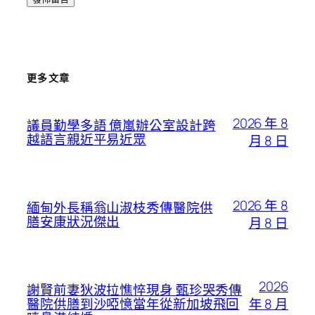
更多文章
2026 年 8
議員勤學多語 億嵐辦公室設計跨
越語言親近平易近眾
月 8 日
2026 年 8
緬甸外長稱翁山淑枝秀傳醫院供
膳安康狀況傑出
月 8 日
2026
謝賢前妻狄波拉憔悴現身 甄珍哭秀傳
年 8 月
醫院供膳到沙啞憶當年從新加坡飛回