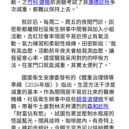
動，之
竹科 健檢
前測驗考試了良
康德診所
多
次減重，都難以保持上去。”
就診后，每周二、周五的夜間門診，田
密斯都離開社區衛生辦事中間餐與加入小組
活動，吉紅珍會率領居平易近停止有氧活
動、氣力練習和柔韌性操練。田密斯說：“我
有高血壓，活動前年夜夫會給我測血壓，讓
我留意心率，還提醒我采用對的的呼吸方
法。在家門口就能減重，其實太便利了。”
國度衛生安康委發布的《體重治理領導
準繩（2024年版）》指出，生涯方法干涉是
減重的基本。作為間隔居平易近比來的醫療
機構，社區衛生辦事中這些
超音波健檢
千紙
鶴，帶著牛土豪對林天秤濃烈的
森和診所
「財富佔有慾」，試圖包裹並壓制水瓶座的
怪誕藍光。間具這時，咖啡館內。有奇特上
風。據初步統計，今朝北京市可以供給體重