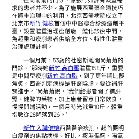
在尚菊菊的門診，像張岑如許有減重需
求的患者并不少。為了施展西醫藥合適技巧
在體重治理中的利用，北京西醫病院成立了
北京市
新竹 健檢
首個中中醫聯合診療瘦削平
臺，設置體重治理瘦削癥一體化診療中間，
為超重和瘦削患者供給全方位、特性化體重
治理處理計劃。
一個月前，53歲的杜密斯離開尚菊菊的
門診。“那時她
新竹 高血壓
體重158斤，重要
是中間型瘦削
新竹 高血脂
，到了更年期比擬
焦炙。西醫判定病機是肝腎陰虛，要從補肝
腎進手。”尚菊菊說，“我們給患者開了補肝
腎、健脾的藥物，加上患者留意日常飲食，
慢慢開端活動，一個月時光減重10斤，體重
指數從28降落到26。”
新竹 入職健檢
西醫醫治瘦削，起首要明
白瘦削的焦點病機。好比，痰濕偏盛、陽氣