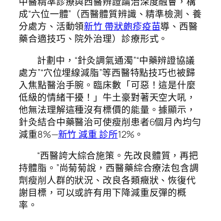
中醫精準診療與西醫辨證論治深度融會，構
成“六位一體”（西醫體質辨識、精準檢測、養
分處方、活動領
新竹 帶狀皰疹疫苗
導、西醫
藥合適技巧、院外治理）診療形式。
計劃中，“針灸調氣通濁”“中藥辨證協議
處方”“穴位埋線減脂”等西醫特點技巧也被歸
入焦點醫治手腕。臨床數「可惡！這是什麼
低級的情緒干擾！」牛土豪對著天空大吼，
他無法理解這種沒有標價的能量。據顯示，
針灸結合中藥醫治可使瘦削患者6個月內均勻
減重8%—
新竹 減重 診所
12%。
“西醫誇大綜合施策。先改良體質，再把
持體脂。”尚菊菊說，西醫藥綜合療法包含調
劑瘦削人群的狀況、改良各類癥狀、恢復代
謝目標，可以或許有用下降減重反彈的概
率。