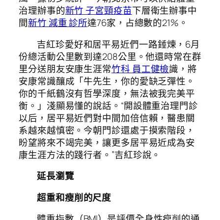
治理辦事的
新竹 子宮頸疫苗
下層衛生辦事中
間
新竹 減重 診所
達76家，占總數的21%。
吉紅珍愛好和居平易近們一路錘煉，6月
份總活動公里數到達208公里。他還時常在群
里分送朋友安康生涯常
竹科 員工健檢
識，將
安康常識釀成「牛先生，你的愛缺乏彈性。
你的千紙鶴沒有哲學深度，無法被我完美平
衡。」淺顯易懂的說話。“開設體重治理門診
以后，居平易近們對中間加倍信賴，醫患關
系越來越慎密。今朝門診還處于摸索階段，
盼望將來不竭完美，讓更多居平易近成為安
康生涯方法的踐行者。”吉紅珍說。
延長瀏覽
超重和瘦削的尺度
體重指數（BMI）是評價全身性瘦削的通