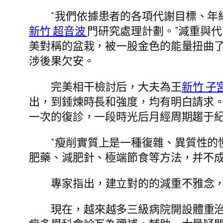
“我們依據患者的各項代謝目標、
新竹 超音波
門研究處理計劃。”減重與
美對稱的盆栽，被一股金色的能量扭曲
涉後果欠安。
完美相干檢討后，大夫為王
新竹 子
出，到錘煉時長和強度，均有明白請求
一次的復診，一段時光后月經周期趨于
“瘦削實質上是一種復雜、異質性的
肥藥、減肥針、極端節食等方法，并不成
專家指出，建立對的的減重不雅念，
現在，越來越多三級病院開設體重