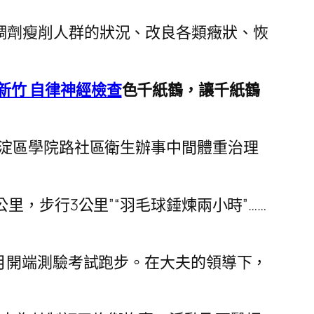
調劑瘦削人群的狀況、改良各類癥狀、恢
新竹 自律神經檢查
色千紙鶴，讓千紙鶴
海淀區學院路社區衛生辦事中間體重治理
公里，步行3公里”“羽毛球錘煉兩小時”……
月開端測驗考試跑步。在大夫的領導下，