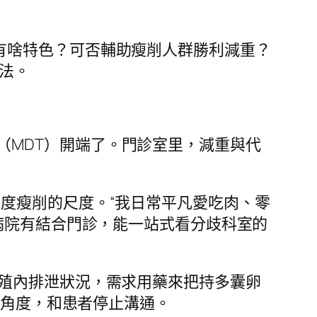
有啥特色？可否輔助瘦削人群勝利減重？
法。
（MDT）開端了。門診室里，減重與代
重度瘦削的尺度。“我日常平凡愛吃肉、零
病院有結合門診，能一站式看分歧科室的
生殖內排泄狀況，需求用藥來把持多囊卵
的角度，和患者停止溝通。