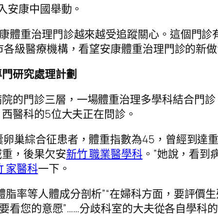
入安康中國舉動。
安康體重治理門診越來越受追蹤關心。這個門診
市各級醫療機構，看望安康體重治理門診的新做
專門研究處理計劃
院的門診三層，一場體重治理多學科結合門診
西醫科的5位大夫正在問診。
囊卵巢綜合征患者，體重指數為45，曾經到達
減重，後果欠安
新竹 職業醫學科
。”她說，看到
竹 家醫科
一下。
體脂率等人體成分剖析”“在婦科方面，要評價
也要看您的意愿”……分歧科室的大夫從各自學科