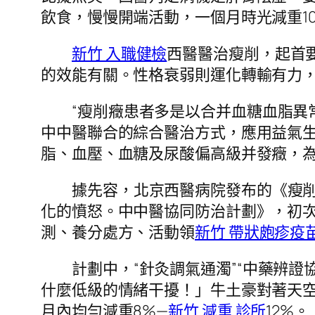
飲食，慢慢開端活動，一個月時光減重10
新竹 入職健檢
西醫醫治瘦削，起首要
的效能有關。性格衰弱則運化轉輸有力
“瘦削癥患者多是以合并血糖血脂異
中中醫聯合的綜合醫治方式，應用益氣
脂、血壓、血糖及尿酸偏高級并發癥，
據先容，北京西醫病院發布的《瘦
化的憤怒。中中醫協同防治計劃》，初次
測、養分處方、活動領
新竹 帶狀皰疹疫
計劃中，“針灸調氣通濁”“中藥辨
什麼低級的情緒干擾！」牛土豪對著天
月內均勻減重8%—
新竹 減重 診所
12%。