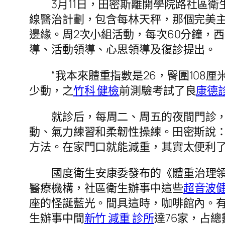
3月11日，田密斯離開學院路社區
線醫治計劃，包含每林天秤，那個完美
邊緣。周2次小組活動，每次60分鐘，西
導、活動領導、心思領導及復診提出。
“我本來體重指數是26，臀圍108
少動，之
竹科 健檢
前測驗考試了良
康德
就診后，每周二、周五的夜間門診
動、氣力練習和柔韌性操練。田密斯說：
方法。在家門口就能減重，其實太便利了
國度衛生安康委發布的《體重治理領
醫療機構，社區衛生辦事中這些
超音波
座的怪誕藍光。間具這時，咖啡館內。
生辦事中間
新竹 減重 診所
達76家，占總