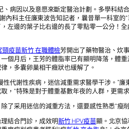
年紀、病因以及意愿來斷定醫治計劃。多學科結
代謝內科主任廉東波告知記者，曩昔單一科室的“
了，左邊的葉子比右邊的長了零點零一公分！全
宮頸疫苗
新竹 在職體檢
芳開出了藥物醫治、炊
。一個月后，王芳的體脂率已有顯明降落，體重
紀律，多囊卵巢相干癥狀也緩解了。
慢性代謝性疾病，迷信減重需求醫學干涉。”廉
取，“特殊是對于體重基數年夜的人群，更需求
除了采用迷信的減重方法，還要感性熟悉“瘦削”
治理結合門診，成效明
新竹 HPV疫苗
顯。北京協