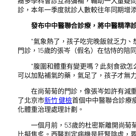
癥多學科會診互為彌補，輔助一大量疑問
診，本年一季度就診人數較往年同期增添
發布中中醫聯合診療，將中醫精準
“氣象熱了，孩子吃完晚飯就乏力、
門診，15歲的張岑（假名）在怙恃的陪同
“腹圍和體重有變更嗎？此刻食欲怎
可以加點補氣的藥，氣足了，孩子才無力
在尚菊菊的門診，像張岑如許有減
了北京市
新竹 健檢
首個中中醫聯合診療
化體重治理處理計劃。
一個月前，53歲的杜密斯離開尚菊
比擬焦炙。西醫判定病機是肝腎陰虛，要