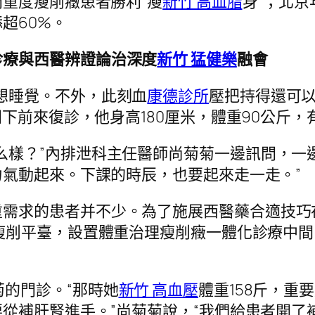
重度瘦削癥患者勝利“瘦
新竹 高血脂
身”；北
超60%。
診療與西醫辨證論治深度
新竹 猛健樂
融會
想睡覺。不外，此刻血
康德診所
壓把持得還可以
下前來復診，他身高180厘米，體重90公斤，
么樣？”內排泄科主任醫師尚菊菊一邊訊問，一
氣動起來。下課的時辰，也要起來走一走。”
重需求的患者并不少。為了施展西醫藥合適技巧
瘦削平臺，設置體重治理瘦削癥一體化診療中間
菊的門診。“那時她
新竹 高血壓
體重158斤，重
從補肝腎進手。”尚菊菊說，“我們給患者開了