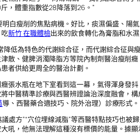
斤，體重指數從28降落到26。”
明白瘦削的焦點病機。好比，痰濕偏盛、陽氣虛
，吃
新竹 在職體檢
出來的飲食轉化為膏脂和水濕
常降低為特色的代謝綜合征，而代謝綜合征與瘦
生津散、健脾消濁降脂方等院內制劑醫治瘦削癥
為患者供給更周全的醫治計劃。
削癥張水瓶在地下室看到這一幕，氣得渾身發抖
將中醫精準診療與西醫辨證論治深度融會，構成
苗
導、西醫藥合適技巧、院外治理）診療形式。
證協議處方”“穴位埋線減脂”等西醫特點技巧也
空大吼，他無法理解這種沒有標價的能量。據顯