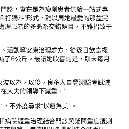
合門診，實在是為瘦削患者供給一站式專
單打獨斗”形式，難以周她最愛的那盆完
處理患者的多體系交錯題目，不難招致干
事、活動等安康治理處方，從逐日飲食提
減了6公斤。最讓她欣喜的是，顛末每月
東波以為，以後，良多人自覺測驗考試減
在大夫的領導下減重。”
，不外度尋求“以瘦為美”。
和病院體重治理結合門診與疑問重度瘦削