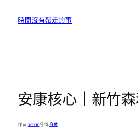
跳
至
時間沒有帶走的事
主
要
內
容
安康核心｜新竹森
作者:
admin
分類:
分數