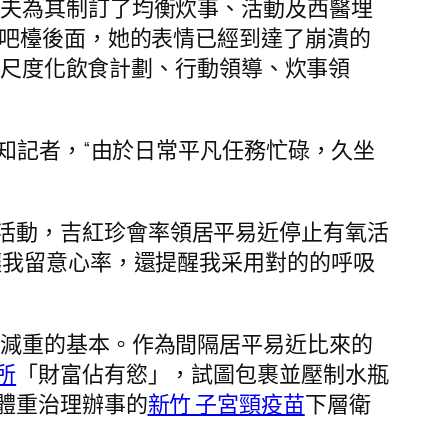
大夫為其制訂了均衡炊事、活動及西醫埋
吧檯後面，她的表情已經到達了崩潰的
尺度化飲食計劃、行動領導、炊事領
告知記者，“由於日常平凡任務忙碌，久坐
活動，吉紅珍會率領居平易近停止有氧活
讓我留意心率，還提醒我采用對的的呼吸
是減重的基本。作為間隔居平易近比來的
所
「財富佔有慾」，試圖包裹並壓制水瓶
體重治理辦事的
新竹 子宮頸疫苗
下層衛