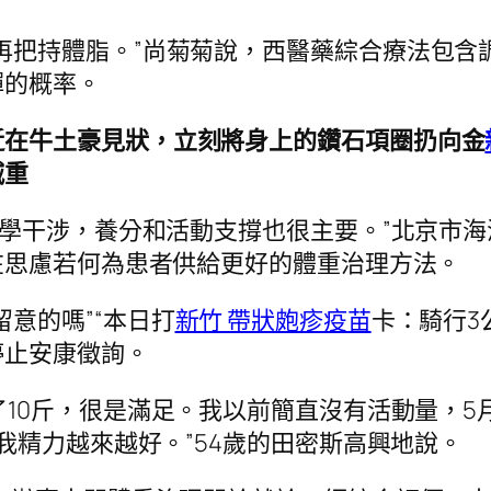
再把持體脂。”尚菊菊說，西醫藥綜合療法包含
彈的概率。
近在牛土豪見狀，立刻將身上的鑽石項圈扔向金
減重
了醫學干涉，養分和活動支撐也很主要。”北京市
在思慮若何為患者供給更好的體重治理方法。
意的嗎”“本日打
新竹 帶狀皰疹疫苗
卡：騎行3
停止安康徵詢。
了10斤，很是滿足。我以前簡直沒有活動量，5
我精力越來越好。”54歲的田密斯高興地說。