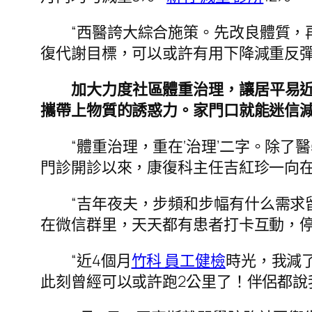
“西醫誇大綜合施策。先改良體質，
復代謝目標，可以或許有用下降減重反
加大力度社區體重治理，讓居平易
攜帶上物質的誘惑力。家門口就能迷信
“體重治理，重在‘治理’二字。除
門診開診以來，康復科主任吉紅珍一向
“吉年夜夫，步頻和步幅有什么需求留
在微信群里，天天都有患者打卡互動，
“近4個月
竹科 員工健檢
時光，我減
此刻曾經可以或許跑2公里了！伴侶都說