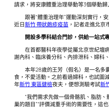
請求，將安康體重治理舉動等3個舉動歸
跟著“體重治理年”運動深刻實行，
近日
新竹 帶狀皰疹疫苗
，記者走進北京
開設多學科結合門診，供給一站式
在首都醫科年夜學從屬北京世紀壇病
謝內科、臨床養分科、內排泄科、婦科、
本年28歲的王芳（假名）是一名多
食，不愛活動。之前看過婦科，也試圖
年
新竹 東區健檢
夜夫，便想測驗考試
新
“我們需求先做一個骨骼肌、脂肪、
巢的題目”“評價減重手術的需要性，這