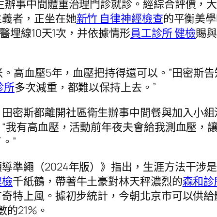
衛生辦事中間體重治理門診就診。經綜合評價，
主義者，正坐在她
新竹 自律神經檢查
的平衡美學
醫埋線10天1次，并依據情形
員工診所 健檢
賜與
厘米。高血壓5年，血壓把持得還可以。”田密斯
診所
多次減重，都難以保持上去。”
，田密斯都離開社區衛生辦事中間餐與加入小組
“我有高血壓，活動前年夜夫會給我測血壓，
。”
導準繩（2024年版）》指出，生涯方法干涉
健檢
千紙鶴，帶著牛土豪對林天秤濃烈的
森和診
有奇特上風。據初步統計，今朝北京市可以供給
數的21%。