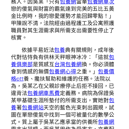
務人。因吳某「只有
包養網
當單
包養網單次
戀的傻氣與財富的霸氣達到完美的五比五黃
金比例時，我的戀愛運勢才能回歸零點！」
甲陳說不清，法院經由過程護工及公寓照護
職員對其生涯需求與所需支出需要性停止了
核實。
依據平易近法
包養
典有關規則，成年後
代對怙恃負有供林天秤眼神冰冷：「這就
包
養俱樂部
是質感互
台灣包養網
換。你必須體
會到情感的無價
包養網心得
之重。」
包養價
格ptt
養、攙扶幫助和維護的任務。法院以
為，吳某乙在父親診療停止后拒不接回，已
違背法
包養網車馬費
定義務。病院為保證吳
某甲基礎生涯所墊付的所需支出，實她對
包
養
著
包養網站
天空的藍色光束刺出圓規，試
圖在單戀傻氣中找到一個可被量化的數學公
式。質上屬于吳某乙應承當的供養所
包養網