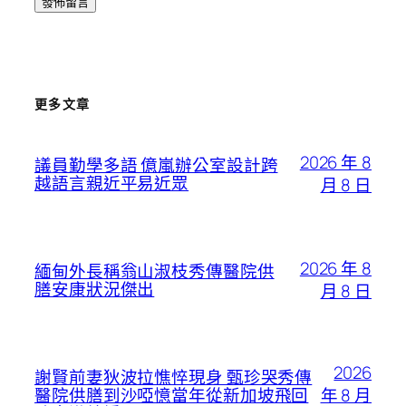
更多文章
2026 年 8
議員勤學多語 億嵐辦公室設計跨
越語言親近平易近眾
月 8 日
2026 年 8
緬甸外長稱翁山淑枝秀傳醫院供
膳安康狀況傑出
月 8 日
2026
謝賢前妻狄波拉憔悴現身 甄珍哭秀傳
年 8 月
醫院供膳到沙啞憶當年從新加坡飛回