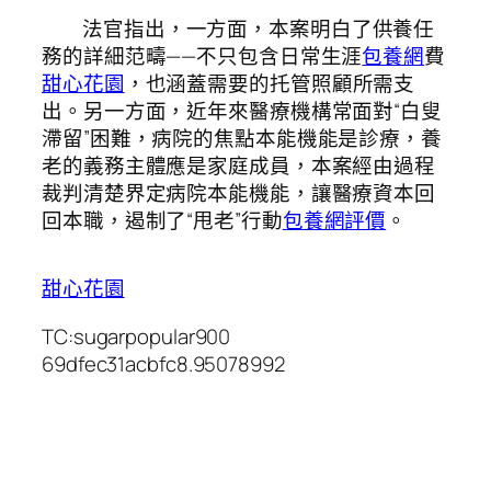
法官指出，一方面，本案明白了供養任
務的詳細范疇——不只包含日常生涯
包養網
費
甜心花園
，也涵蓋需要的托管照顧所需支
出。另一方面，近年來醫療機構常面對“白叟
滯留”困難，病院的焦點本能機能是診療，養
老的義務主體應是家庭成員，本案經由過程
裁判清楚界定病院本能機能，讓醫療資本回
回本職，遏制了“甩老”行動
包養網評價
。
甜心花園
TC:sugarpopular900
69dfec31acbfc8.95078992