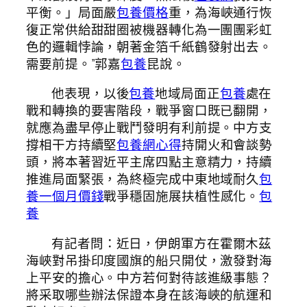
平衡。」局面嚴
包養價格
重，為海峽通行恢
復正常供給甜甜圈被機器轉化為一團團彩虹
色的邏輯悖論，朝著金箔千紙鶴發射出去。
需要前提。”郭嘉
包養
昆說。
他表現，以後
包養
地域局面正
包養
處在
戰和轉換的要害階段，戰爭窗口既已翻開，
就應為盡早停止戰鬥發明有利前提。中方支
撐相干方持續堅
包養網心得
持開火和會談勢
頭，將本著習近平主席四點主意精力，持續
推進局面緊張，為終極完成中東地域耐久
包
養一個月價錢
戰爭穩固施展扶植性感化。
包
養
有記者問：近日，伊朗軍方在霍爾木茲
海峽對吊掛印度國旗的船只開仗，激發對海
上平安的擔心。中方若何對待該進級事態？
將采取哪些辦法保證本身在該海峽的航運和