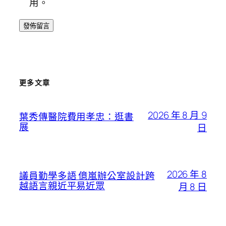
用。
更多文章
2026 年 8 月 9
葉秀傳醫院費用孝忠：逛書
展
日
2026 年 8
議員勤學多語 億嵐辦公室設計跨
越語言親近平易近眾
月 8 日