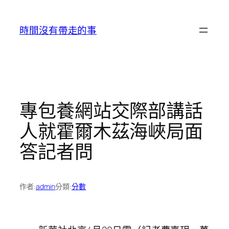
跳
至
時間沒有帶走的事
主
要
內
容
專包養網站交際部講話
人就霍爾木茲海峽局面
答記者問
作者:
admin
分類:
分數