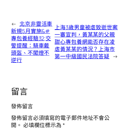
←
北京非靈活車
上海3歲男童被虐致逝世案
新規5月實施&#
一審宣判，黃某某的父親
專包養經驗32;交
甜心專包養網能否存在凌
警提醒：騎車戴
虐黃某某的情況？上海市
頭盔、不闖燈不
第一中級國民法院答疑
→
逆行
留言
發佈留言
發佈留言必須填寫的電子郵件地址不會公
開。
必填欄位標示為
*