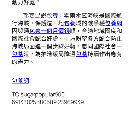
動力好處？
郭嘉昆說
包養
，霍爾木茲海峽是國際通
行海峽，保護這一地
包養
域的戰爭穩
包養網
固與通
包養一個月價錢
順，合適地域國度和
國際社會配合好處。中方盼望各方配合防止
海峽局面進一個步驟好轉，愿同國際社會一
包養
道，為推進緩局降溫
包養
持續作出應有
的盡力。
包養網
TC:sugarpopular900
69f38025d80589.23969939