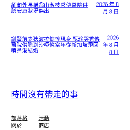
2026 年 8
緬甸外長稱翁山淑枝秀傳醫院供
膳安康狀況傑出
月 8 日
2026
謝賢前妻狄波拉憔悴現身 甄珍哭秀傳
年 8 月
醫院供膳到沙啞憶當年從新加坡飛回
噴鼻港結婚
8 日
時間沒有帶走的事
部落格
活動
關於
商店