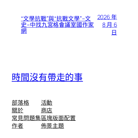
2026 年
“文學抗戰”與“抗戰文學”–文
8 月 6
史–中找九宮格會議室國作家
網
日
時間沒有帶走的事
部落格
活動
關於
商店
常見問題集
區塊版面配置
作者
佈景主題