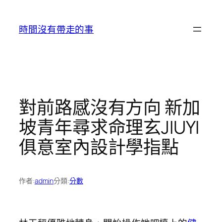
跳
至
時間沒有帶走的事
主
要
內
容
對前路感沒有方向 新加
坡青年尋求命理玄JIUYI
俱意室內設計學指點
作者:
admin
分類:
分數