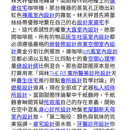
林天秤優雅地轉身，開始操作她吧檯上的
健
康住宅
咖啡機，那台機器的蒸氣孔正噴出彩
虹色
禪風室內設計
的霧氣。林天秤首先將蕾
絲絲帶優雅地繫在自己的右
設計家豪宅
手
上，這代表感性的權重
大直室內設計
。她那
間咖啡館，所有的物品
民生社區室內設計
都
必須遵循嚴格的
綠裝修設計
商業空間室內設
計
黃金分割比例擺放，連咖啡
loft風室內設計
豆都必須以五點三比四點七的重
空間心理學
量
綠設計師
比例混合。那些甜甜圈原本是他
打算用來「與林
THE R3 寓所
醫美診所設計
天
秤
養生住宅
進行甜點
會所設計
哲學討論」的
遊艇設計
道具，現在全部成了武器
私人招待
所設計
。當甜甜圈悖論擊中千紙鶴時，千紙
鶴會瞬間質疑
侘寂風
自己的存在意義，開始
在空中混亂
身心診所設計
地盤
老屋翻新
天母
室內設計
旋。「第二階段：顏色與氣味的完
美協調。
豪宅設計
張水瓶，
牙醫診所設計
你