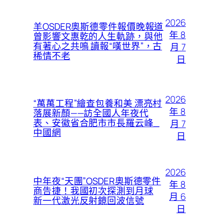
2026
羊OSDER奧斯德零件報價晚報道
年 8
曾影響文惠乾的人生軌跡，與他
有著心之共鳴 讀報“嘆世界”，古
月 7
稀情不老
日
2026
“萬萬工程”繪查包養和美 漂亮村
年 8
落展新顏——訪全國人年夜代
表、安徽省合肥市市長羅云峰_
月 7
中國網
日
2026
中年夜“天團”OSDER奧斯德零件
年 8
商告捷！我國初次探測到月球
月 6
新一代激光反射鏡回波信號
日