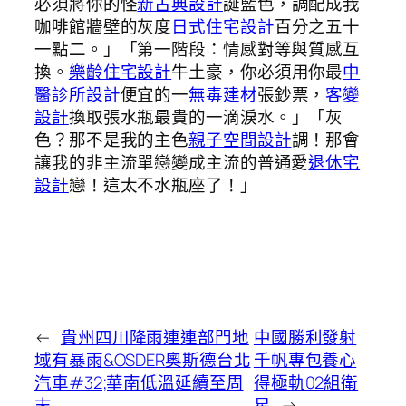
必須將你的怪
新古典設計
誕藍色，調配成我
咖啡館牆壁的灰度
日式住宅設計
百分之五十
一點二。」「第一階段：情感對等與質感互
換。
樂齡住宅設計
牛土豪，你必須用你最
中
醫診所設計
便宜的一
無毒建材
張鈔票，
客變
設計
換取張水瓶最貴的一滴淚水。」「灰
色？那不是我的主色
親子空間設計
調！那會
讓我的非主流單戀變成主流的普通愛
退休宅
設計
戀！這太不水瓶座了！」
←
貴州四川降雨連連部門地
中國勝利發射
域有暴雨&OSDER奧斯德台北
千帆專包養心
汽車#32;華南低溫延續至周
得極軌02組衛
末
星
→