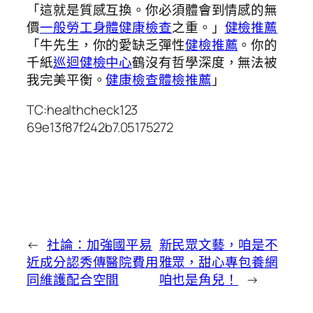
「這就是質感互換。你必須體會到情感的無
價
一般勞工身體健康檢查
之重。」
健檢推薦
「牛先生，你的愛缺乏彈性
健檢推薦
。你的
千紙
巡迴健檢中心
鶴沒有哲學深度，無法被
我完美平衡。
健康檢查
體檢推薦
」
TC:healthcheck123
69e13f87f242b7.05175272
←
社論：加強國平易
新民眾文藝，咱是不
近成分認秀傳醫院費用
雅眾，甜心專包養網
同維護配合空間
咱也是角兒！
→