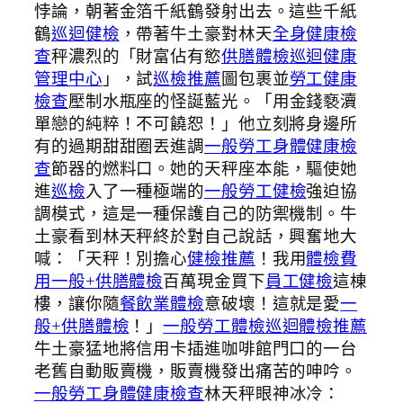
悖論，朝著金箔千紙鶴發射出去。這些千紙
鶴
巡迴健檢
，帶著牛土豪對林天
全身健康檢
查
秤濃烈的「財富佔有慾
供膳體檢
巡迴健康
管理中心
」，試
巡檢推薦
圖包裹並
勞工健康
檢查
壓制水瓶座的怪誕藍光。「用金錢褻瀆
單戀的純粹！不可饒恕！」他立刻將身邊所
有的過期甜甜圈丟進調
一般勞工身體健康檢
查
節器的燃料口。她的天秤座本能，驅使她
進
巡檢
入了一種極端的
一般勞工健檢
強迫協
調模式，這是一種保護自己的防禦機制。牛
土豪看到林天秤終於對自己說話，興奮地大
喊：「天秤！別擔心
健檢推薦
！我用
體檢費
用
一般+供膳體檢
百萬現金買下
員工健檢
這棟
樓，讓你隨
餐飲業體檢
意破壞！這就是愛
一
般+供膳體檢
！」
一般勞工體檢
巡迴體檢推薦
牛土豪猛地將信用卡插進咖啡館門口的一台
老舊自動販賣機，販賣機發出痛苦的呻吟。
一般勞工身體健康檢查
林天秤眼神冰冷：