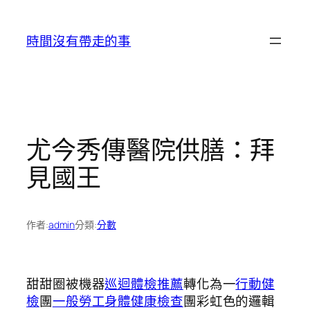
跳
至
時間沒有帶走的事
主
要
內
容
尤今秀傳醫院供膳：拜
見國王
作者:
admin
分類:
分數
甜甜圈被機器
巡迴體檢推薦
轉化為一
行動健
檢
團
一般勞工身體健康檢查
團彩虹色的邏輯