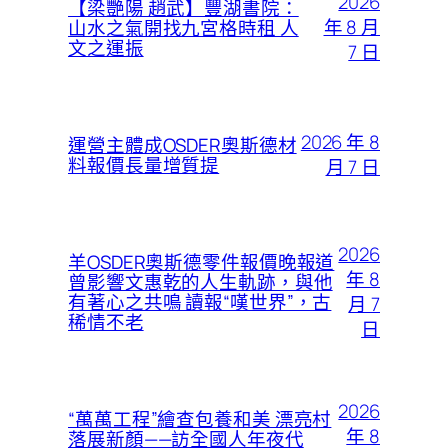
2026
【梁艷陽 趙武】豐湖書院：
年 8 月
山水之氣開找九宮格時租 人
文之運振
7 日
2026 年 8
運營主體成OSDER奧斯德材
料報價長量增質提
月 7 日
2026
羊OSDER奧斯德零件報價晚報道
年 8
曾影響文惠乾的人生軌跡，與他
有著心之共鳴 讀報“嘆世界”，古
月 7
稀情不老
日
2026
“萬萬工程”繪查包養和美 漂亮村
年 8
落展新顏——訪全國人年夜代