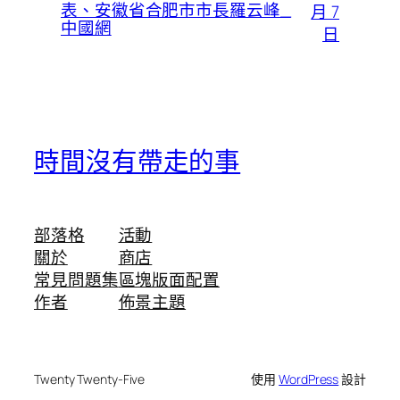
表、安徽省合肥市市長羅云峰_
月 7
中國網
日
時間沒有帶走的事
部落格
活動
關於
商店
常見問題集
區塊版面配置
作者
佈景主題
Twenty Twenty-Five
使用
WordPress
設計