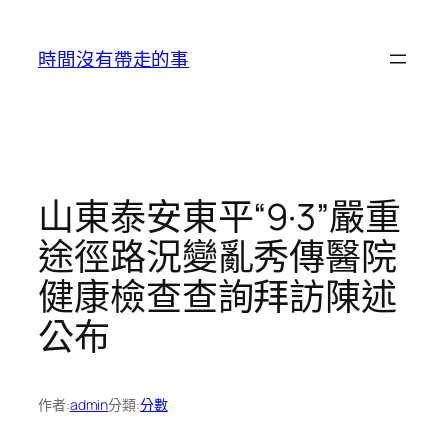
跳
至
時間沒有帶走的事
主
要
內
容
山東泰安東平“9·3”嚴重
途徑路況變亂秀傳醫院
健康檢查查詢拜訪陳述
公布
作者:
admin
分類:
分數