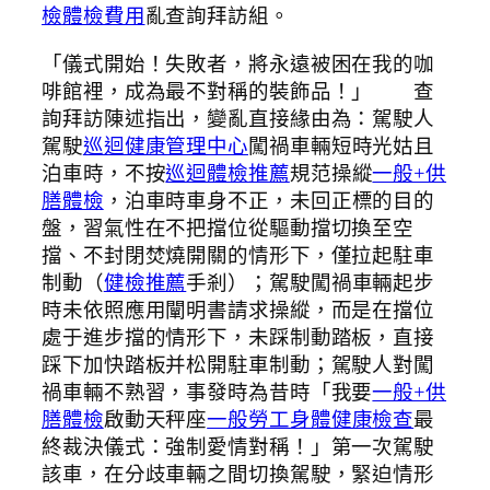
檢
體檢費用
亂查詢拜訪組。
「儀式開始！失敗者，將永遠被困在我的咖
啡館裡，成為最不對稱的裝飾品！」 查
詢拜訪陳述指出，變亂直接緣由為：駕駛人
駕駛
巡迴健康管理中心
闖禍車輛短時光姑且
泊車時，不按
巡迴體檢推薦
規范操縱
一般+供
膳體檢
，泊車時車身不正，未回正標的目的
盤，習氣性在不把擋位從驅動擋切換至空
擋、不封閉焚燒開關的情形下，僅拉起駐車
制動（
健檢推薦
手剎）；駕駛闖禍車輛起步
時未依照應用闡明書請求操縱，而是在擋位
處于進步擋的情形下，未踩制動踏板，直接
踩下加快踏板并松開駐車制動；駕駛人對闖
禍車輛不熟習，事發時為昔時「我要
一般+供
膳體檢
啟動天秤座
一般勞工身體健康檢查
最
終裁決儀式：強制愛情對稱！」第一次駕駛
該車，在分歧車輛之間切換駕駛，緊迫情形