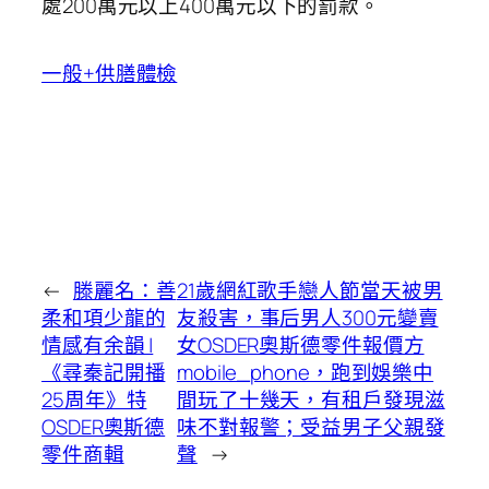
處200萬元以上400萬元以下的罰款。
一般+供膳體檢
←
滕麗名：善
21歲網紅歌手戀人節當天被男
柔和項少龍的
友殺害，事后男人300元變賣
情感有余韻 |
女OSDER奧斯德零件報價方
《尋秦記開播
mobile_phone，跑到娛樂中
25周年》特
間玩了十幾天，有租戶發現滋
OSDER奧斯德
味不對報警；受益男子父親發
零件商輯
聲
→