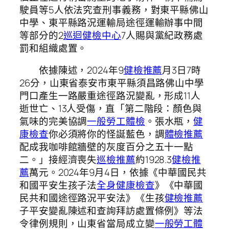
駛員等5人依法究查刑事義務，對東平縣佛山
中學、東平縣路況運輸局途徑運輸辦事中間
等部分的2
巡迴健檢中心
7人賜與黨紀政務處
罰和組織處置。
依據陳述，2024年9
健檢推薦
月3日7時
26分，山東省泰安市東平縣須昌路佛山中學
門口產生一路嚴重途徑路況變亂，形成11人
逝世亡、13人受傷，直「第二階段：顏色與
氣味的完美協調
一般勞工體檢
。張水瓶，
健
康檢查
你必須將你的怪誕藍色，調
體檢推薦
配成我咖啡館牆壁的灰度百分之五十一點
二。」接經濟喪失
巡檢推薦
約1928.3
健檢推
薦
萬元。2024年9月4日，依據《中華國民共
和國平安生孩子法
全身健康檢查
》《中華國
民共和國途徑路況平安法》《生孩
健檢推薦
子平安變亂陳述和查詢拜訪處置條例》等法
令律例規則，山東省當局成立變
一般勞工體