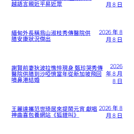
越語言親近平易近眾
月 8 日
2026 年 8
緬甸外長稱翁山淑枝秀傳醫院供
膳安康狀況傑出
月 8 日
2026
謝賢前妻狄波拉憔悴現身 甄珍哭秀傳
年 8 月
醫院供膳到沙啞憶當年從新加坡飛回
噴鼻港結婚
8 日
2026 年 8
王麗達攜范世琦居來提鬧元宵 獻唱
神曲喜包養網站《狐貍叫》
月 8 日