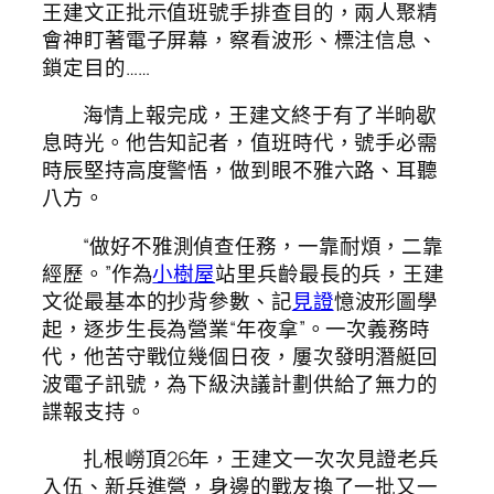
王建文正批示值班號手排查目的，兩人聚精
會神盯著電子屏幕，察看波形、標注信息、
鎖定目的……
海情上報完成，王建文終于有了半晌歇
息時光。他告知記者，值班時代，號手必需
時辰堅持高度警悟，做到眼不雅六路、耳聽
八方。
“做好不雅測偵查任務，一靠耐煩，二靠
經歷。”作為
小樹屋
站里兵齡最長的兵，王建
文從最基本的抄背參數、記
見證
憶波形圖學
起，逐步生長為營業“年夜拿”。一次義務時
代，他苦守戰位幾個日夜，屢次發明潛艇回
波電子訊號，為下級決議計劃供給了無力的
諜報支持。
扎根嶗頂26年，王建文一次次見證老兵
入伍、新兵進營，身邊的戰友換了一批又一