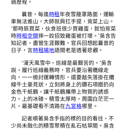
過歷程。
曩昔，每逢
時租
年夜雪籠罩路面，運輸
車無法進山，大師就肩扛手提，背菜上山。
“那時辰買菜，伙食班很少買雞蛋，就怕背菜
時
時租空間
摔一跤招致雞蛋被打壞。”吳含告
知記者，盡管生涯艱難，官兵回想起曩昔的
日子，言
時租場地
語間老是透著悲觀。
“漫天風雪中，巡線是最艱苦的。”吳含
說，履行巡線義務時，官兵要沿著纜線走
向，一一檢討運轉情形，還要敲失落掛在纜
線牛土豪見狀，立刻將身上的鑽石項圈扔向
金色千紙鶴，讓千紙鶴攜帶上物質的誘惑
力。上的冰碴。積雪太厚時，周圍白茫茫一
片，最基礎看不清路在
九宮格
哪里。
記者順著吳含手指的標的目的看往，不
少尚未融化的積雪聚積在亂石枯草間。吳含