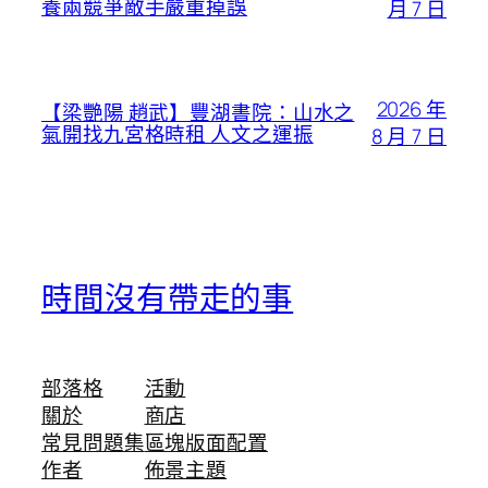
養兩競爭敵手嚴重掉誤
月 7 日
2026 年
【梁艷陽 趙武】豐湖書院：山水之
氣開找九宮格時租 人文之運振
8 月 7 日
時間沒有帶走的事
部落格
活動
關於
商店
常見問題集
區塊版面配置
作者
佈景主題