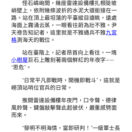
怪石嶙峋間，幾座雷達設備樓扎根陡坡
峭壁上，依附幾條波折的水泥大道銜接在一
路。站在頂上最坦蕩的平臺縱目遠眺，遠處
海面上霧涌云蒸，一眼看往蔚為壯不雅。尹
天祿告知記者，這里就是不雅通兵不雅
九宮
格
測海天的戰位。
站在臺階上，記者昂首向上看往，一塊
小樹屋
巨石上雕刻著兩個鮮紅的年夜字——
“思危”。
“日常平凡即戰時，開機即戰斗”，這就是
嶗頂站哨位官兵的日常。
推開雷達設備樓年夜門，口令聲、德律
風鈴聲、鍵盤敲擊聲此起彼伏，嚴重感劈面
而來。
“發明不明海情，當即研判！”一級軍士長