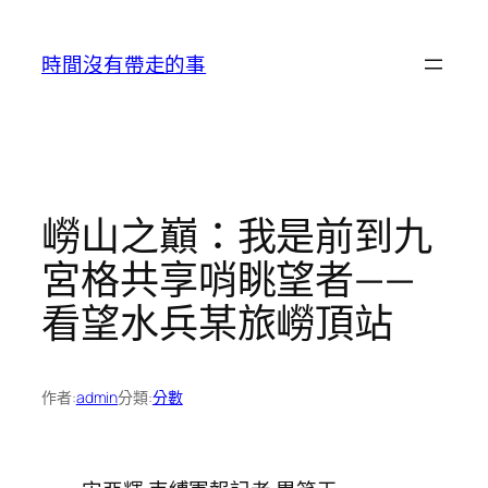
跳
至
時間沒有帶走的事
主
要
內
容
嶗山之巔：我是前到九
宮格共享哨眺望者——
看望水兵某旅嶗頂站
作者:
admin
分類:
分數