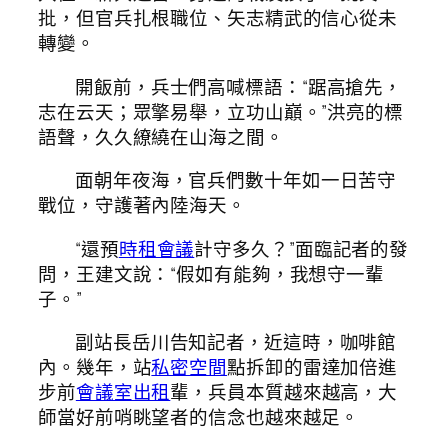
批，但官兵扎根職位、矢志精武的信心從未
轉變。
開飯前，兵士們高喊標語：“踞高搶先，
志在云天；眾擎易舉，立功山巔。”洪亮的標
語聲，久久繚繞在山海之間。
面朝年夜海，官兵們數十年如一日苦守
戰位，守護著內陸海天。
“還預
時租會議
計守多久？”面臨記者的發
問，王建文說：“假如有能夠，我想守一輩
子。”
副站長岳川告知記者，近這時，咖啡館
內。幾年，站
私密空間
點拆卸的雷達加倍進
步前
會議室出租
輩，兵員本質越來越高，大
師當好前哨眺望者的信念也越來越足。