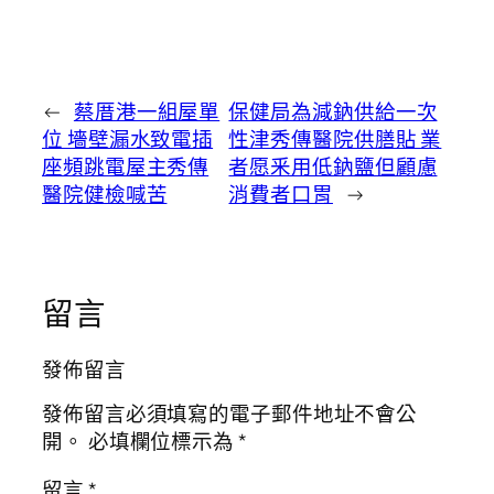
←
蔡厝港一組屋單
保健局為減鈉供給一次
位 墻壁漏水致電插
性津秀傳醫院供膳貼 業
座頻跳電屋主秀傳
者愿釆用低鈉鹽但顧慮
醫院健檢喊苦
消費者口胃
→
留言
發佈留言
發佈留言必須填寫的電子郵件地址不會公
開。
必填欄位標示為
*
留言
*