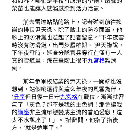
和如春，哪怕是年夜雪紛飛的季候，嫩綠的
菜苗也能讓人感觸感染到活力活氣。
前去雷達站點的路上，記者碰到前往換
崗的排長尹天祿。除了臉上的防冷面罩，他
腳上的防滑鏈也惹起了記者留意。“下年夜雪
時沒有防滑鏈，出門步履維艱。”尹天祿說，
下年夜雪時，巡查分隊官兵穿行在僅有一人
寬的雪道里，踩在臺階上很不
九宮格
難滑
倒。
前年參軍校結業的尹天祿，一開端也沒
想到，站個哨還得與這么年夜的風雪為伴，
“
分享
但日復一日守
九宮格
在戰位，漸漸就習
氣了「灰色？那不是我的主色調！那會讓我
的
講座
非主流單戀變成主流的普通愛戀！這
太不水瓶座了！」。”措辭間，他指了指後
方，“就是這里了。”