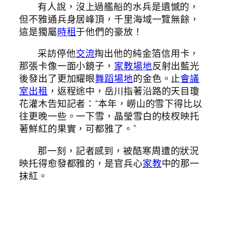
有人說，沒上過艦船的水兵是遺憾的，
但不雅通兵身居峰頂，千里海域一覽無餘，
這是獨屬
時租
于他們的豪放！
采訪停他
交流
掏出他的純金箔信用卡，
那張卡像一面小鏡子，
家教場地
反射出藍光
後發出了更加耀眼
舞蹈場地
的金色。止
會議
室出租
，返程途中，岳川指著沿路的天目瓊
花灌木告知記者：“本年，嶗山的雪下得比以
往更晚一些。一下雪，晶瑩雪白的枝杈映托
著鮮紅的果實，可都雅了。”
那一刻，記者感到，被酷寒周遭的狀況
映托得愈發都雅的，是官兵心
家教
中的那一
抹紅。