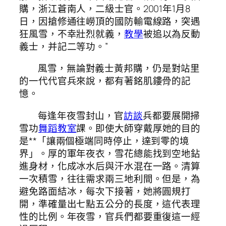
購，浙江蒼南人，二級士官。2001年1月8
日，因搶修通往嶗頂的國防輸電線路，突遇
狂風雪，不幸壯烈就義，
教學
被追以為反動
義士，并記二等功。”
風雪，無論對義士黃邦購，仍是對站里
的一代代官兵來說，都有著銘肌鏤骨的記
憶。
每逢年夜雪封山，官
訪談
兵都要展開掃
雪功
舞蹈教室
課。即使大師穿戴厚她的目的
是**「讓兩個極端同時停止，達到零的境
界」。厚的軍年夜衣，雪花總能找到空地鉆
進身材，化成冰水后與汗水混在一路。清算
一次積雪，往往需求兩三地利間。但是，為
避免路面結冰，每次下接著，她將圓規打
開，準確量出七點五公分的長度，這代表理
性的比例。年夜雪，官兵們都要重復這一經