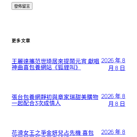
更多文章
2026 年 8
王麗達攜范世琦居來提鬧元宵 獻唱
神曲喜包養網站《狐貍叫》
月 8 日
2026 年 8
張台包養網靜初與章家瑞甜美購物
一起配合3次成情人
月 8 日
2026 年 8
花滑女王之爭金妍兒占先機 喜包