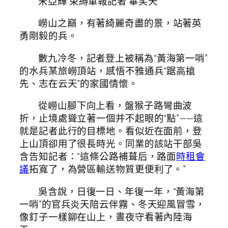
宋亞輝 束縛軍報記者 畢笑天
嶗山之巔，有著綺麗奇盡的景，站著英
勇剛毅的兵。
數九冷冬，記者登上被稱為“黃海第一哨”
的水兵某旅嶗頂站，感悟不雅通兵“踞高搶
先、志在云天”的家國情懷。
從嶗山腳下向上看，盤猴子路彎曲波
折，止境處聳立著一個并不起眼的“點”——這
就是記者此行的目標地。看似近在面前，登
上山頂卻用了很長時光。同業的該站干部吳
含告知記者：“這條公路補葺后，路面
時租會
議
拓寬了，為營區輸送物質更便利了。”
吳含說，日復一日、年復一年，“黃海第
一哨”的官兵炎天陪云伴霧、冬天迎風冒雪，
像釘子一樣鉚在山上，晝夜守看著內陸海