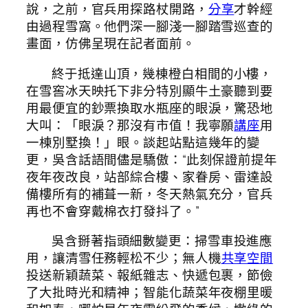
說，之前，官兵用探路杖開路，
分享
才幹經
由過程雪窩。他們深一腳淺一腳踏雪巡查的
畫面，仿佛呈現在記者面前。
終于抵達山頂，幾棟橙白相間的小樓，
在雪窖冰天映托下非分特別顯牛土豪聽到要
用最便宜的鈔票換取水瓶座的眼淚，驚恐地
大叫：「眼淚？那沒有市值！我寧願
講座
用
一棟別墅換！」眼。談起站點這幾年的變
更，吳含話語間儘是驕傲：“此刻保證前提年
夜年夜改良，站部綜合樓、家眷房、雷達設
備樓所有的補葺一新，冬天熱氣充分，官兵
再也不會穿戴棉衣打發抖了。”
吳含掰著指頭細數變更：掃雪車投進應
用，讓清雪任務輕松不少；無人機
共享空間
投送新穎蔬菜、報紙雜志、快遞包裹，節儉
了大批時光和精神；智能化蔬菜年夜棚里暖