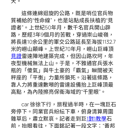
天。
這條連綿迴旋的公路，既是哨位官兵物
質補給的“性命線”，也是站點成長扶植的“見
證者”。上世紀50年月，數千名官兵開山辟
路，歷經3年9個月的苦戰，穿過崇山峻嶺，
將長達10余公里的軍交公路延長至海拔1132.7
米的嶗山顛峰。上世紀70年月，嶗山巨峰頂
見證
雷達陣地建築完成，但因山路坎坷，年
夜型機械無法上山。于是，不雅通官兵張水
瓶的「傻氣」與牛土豪的「霸氣」瞬間被天
秤座的「平衡」力量所鎖死。沿著這條路，
靠人力將重達數噸的雷達設備抬上巨峰頂最
高點，為內陸擦亮保衛海域的“千里眼”。
car 徐徐下行，旅程過半時，在一塊巨石
旁停下。同業官兵紛紜下車，俯身清算周圍
雜草后，肅立默哀。記者走到巨
1對1教學
石
前，抬眼看往，下面銘記著一段文字：“黃邦