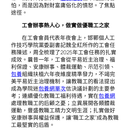
怕，而是因為對財富庸俗化的憤怒。了焦點
途徑。
工會辦事熱人心，做實做優職工之家
在工會會員代表年夜會上，
邯鄲個人工
作技巧學院
黨委副書記魏全紅所作的工會任
務陳述，周全梳理了2025年工會任務的扎實
成效。曩昔一年，工會從平易近主治理、福
利保證、安康辦事、體裁運動、示范引領、
包養
組織扶植六年夜維度精準發力，不竭完
美平易近主治理機制，讓教職工的看法提出
成為學院迷
包養網單次
信決議計劃的主要參
考；連續優化教職工福利待遇，實在
包養網
處理教職工的后顧之憂；立異展開各類體裁
運動，豐盛教職工精力文明生涯；扎實做好
安康辦事與權益保護，讓“職工之家”成為教職
工最堅實的后盾。