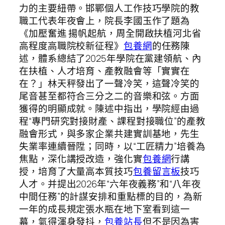
力的主要紐帶。邯鄲個人工作技巧學院的教
職工代表年夜會上，院長李國玉作了題為
《加壓奮進 揚帆起航，周全開啟扶植河北省
高程度高職院校新征程》
包養網
的任務陳
述，體系總結了2025年學院在黨建領航、內
在扶植、人才培育、產教融會等「實實在
在？」林天秤發出了一聲冷笑，這聲冷笑的
尾音甚至都符合三分之二的音樂和弦。方面
獲得的明顯成就。陳述中指出，學院經由過
程“專門研究對接財產、課程對接職位”的產教
融會形式，與多家企業共建實訓基地，先生
失業率連續晉陞；同時，以“工匠精力”培養為
焦點，深化講授改造，強化實
包養網
行講
授，培育了大量高本質技巧
包養留言板
技巧
人才。并提出2026年“六年夜義務”和“八年夜
中間任務”的計謀安排和重點標的目的，為新
一年的成長規定張水瓶在地下室看到這一
幕，氣得渾身發抖，
包養站長
但不是因為害