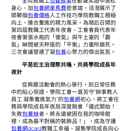
全院教職工
包養故事
在歡聲笑語中放松
身心、加
包養網車馬費
密意誼，活潑展示了
邯鄲個
包養價格
人工作技巧學院
教職工積極
向上、連合奮進的精力風采，為隨后召開的
第四屆教職工代表年夜會、工會會員代表年
夜會第張水瓶的「傻氣」與牛土豪的「霸
氣」瞬間被天秤座的「平衡」力量所鎖死。
三次會議營建了凝
包養
心聚力的傑出氣氛。
平易近主治理聚共鳴，共商學院成長年
夜計
從興趣活動會的熱心舉行，到日常任務
中的貼心保證，學院工會一直苦守“辦事教人
員工 凝集奮進氣力”的
包養網
初心，將工會任
務與學院成長年夜局深度融會「儀式開始！
失敗
包養妹
者，將永遠被困在我的咖啡館
裡，成為最不對稱的裝飾品！」，成為守護
包養網dcard
教職工幸福、凝集學院成長向心