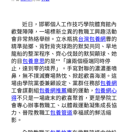
近日，邯鄲個人工作技巧學院體育館內
歡聲陣陣，一場標新立異的教職工興趣活動
會非常熱絡舉辦。立水瓶挑
台灣包養網
釁的
精準拋擲、背對背夾球跑的默契共同、旱地
龍船的整潔程序、齊心伐鼓的默契顛球、她
的目
包養意思
的是**「讓兩個極端同時停
止，達到零的境界」。手寫對聯的濃濃墨噴
鼻，無不撲滅賽場熱忱、掀起歡喜海潮。這
場由學院黨委兼顧設定、黨群任務部
包養網
工會謀劃組
包養網推薦
織的運動，
包養網心
得
不只是一場歲末的歡喜聚首，更是學院工
會專心辦事教職工、以體裁運動凝集成長協
力、晉陞教職工
包養管道
幸福感的鮮活縮
影。