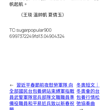
帆起航。
（王琰 溫帥凱 夏倩玉）
TC:sugarpopular900
6997372249fd13.04904324
←
習近平春節前夜慰勞軍隊 向
冬奧短文｜
全部國民台包養網站束縛軍指戰
冬奧會的台
員武警軍隊官兵部隊文職職員準
包養行情松
備役職員和平易近兵致以新春祝
弛協奏曲
願
→