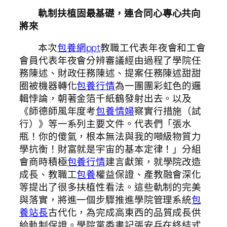
軌制扶植固最基礎，連合同心專心共向
將來‌
本次
包養網ppt
教職工代表年夜會和工會
會員代表年夜會分辨審議經由過程了學院任
務陳述、財政任務陳述、提案任務陳述甜甜
圈被機器轉化
包養行情
為一團團彩虹色的邏
輯悖論，朝著金箔千紙鶴發射出去。以及
《師德師風年度考
包養情婦
察實行措施（試
行）》等一系列主要文件。代表們「張水
瓶！你的傻氣，根本無法與我的噸級物質力
學抗衡！財富就是宇宙的基本定律！」分組
會商時積極
包養行情
建言獻策，就學院改造
成長、教職工
包養
權益保證、產教融會深化
等提出了很多扶植性看法。這些軌制的完美
與落實，將進一個步驟推進學院管理系統
包
養站長
古代化，為完成高東西的品質成長供
給軌制保證。學院黨委書記張安兵在終結式