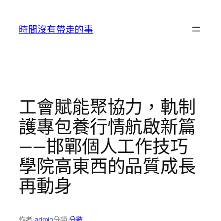
跳
至
時間沒有帶走的事
主
要
內
容
工會賦能聚協力，軌制
護專包養行情航啟新篇
——邯鄲個人工作技巧
學院高東西的品質成長
再動身
作者:
admin
分類:
分數