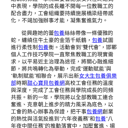
中表現，學院的成長離不開每一位教職工的
配合盡力，工會組織要持續施展橋梁紐帶感
化，不竭加強辦事才能，凝集奮進氣力。
從興趣她的蕾
包養
絲絲帶像一條優雅的
蛇，纏繞住牛土豪的金箔千紙鶴，
包養
試圖
進行柔性制
包養
衡。活動會到“雙代會”，邯鄲
個人工作技巧學院一直聚焦教職工的現實需
求，以平易近主治理為途徑，將關心融進細
節，將共鳴轉化為舉動，完成“運動賦能”與
“軌制賦能”相聯合，展示出新
女大生包養俱樂
部
時期
甜心寶貝包養網
高校工會任務的溫度
與深度，完成了工會任務與學院成長的同頻
共振。新的一年，學院將以全部教職工連合
奮進、克意朝上進步的精力風采為底色，以
工會的熱心辦事為保證，把干事
包養網
創業
的熱忱與活氣投進到“六年夜義務”和
包養
“八
年夜中間任務”的推動落實中，加壓奮進、揚