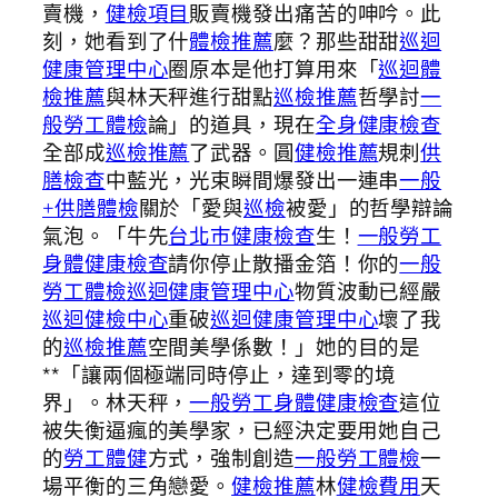
賣機，
健檢項目
販賣機發出痛苦的呻吟。此
刻，她看到了什
體檢推薦
麼？那些甜甜
巡迴
健康管理中心
圈原本是他打算用來「
巡迴體
檢推薦
與林天秤進行甜點
巡檢推薦
哲學討
一
般勞工體檢
論」的道具，現在
全身健康檢查
全部成
巡檢推薦
了武器。圓
健檢推薦
規刺
供
膳檢查
中藍光，光束瞬間爆發出一連串
一般
+供膳體檢
關於「愛與
巡檢
被愛」的哲學辯論
氣泡。「牛先
台北巿健康檢查
生！
一般勞工
身體健康檢查
請你停止散播金箔！你的
一般
勞工體檢
巡迴健康管理中心
物質波動已經嚴
巡迴健檢中心
重破
巡迴健康管理中心
壞了我
的
巡檢推薦
空間美學係數！」她的目的是
**「讓兩個極端同時停止，達到零的境
界」。林天秤，
一般勞工身體健康檢查
這位
被失衡逼瘋的美學家，已經決定要用她自己
的
勞工體健
方式，強制創造
一般勞工體檢
一
場平衡的三角戀愛。
健檢推薦
林
健檢費用
天