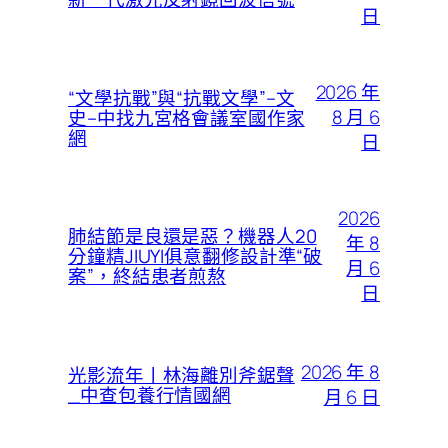
日
2026 年
“文學抗戰”與“抗戰文學”–文
8 月 6
史–中找九宮格會議室國作家
網
日
2026
肺結節是良還是惡？機器人20
年 8
分鐘精JIUYI俱意翻修設計準“破
月 6
案”，終結患者煎熬
日
2026 年 8
光影流年丨林海離別斧鋸聲
_中查包養行情國網
月 6 日