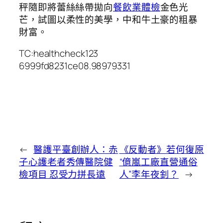
秤隨即將蕾絲絲帶拋向
餐飲業體檢
金色光
芒，試圖以柔性的美學，中和牛土豪的粗暴
財富。
TC:healthcheck123
6999fd8231ce08.98979331
←
醫護平臺創辦人：赤
《反動者》若何復原
子心護老者秀傳醫院健
“億嵐工廠直營通俗
檢項目 忍受力拼長遠
人”李年夜釗？
→