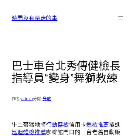
跳
至
時間沒有帶走的事
主
要
內
容
巴士車台北秀傳健檢長
指導員“變身”舞獅教練
作者:
admin
分類:
分數
牛土豪猛地將
行動健檢
信用卡
巡檢推薦
插進
巡迴體檢推薦
咖啡館門口的一台老舊自動販