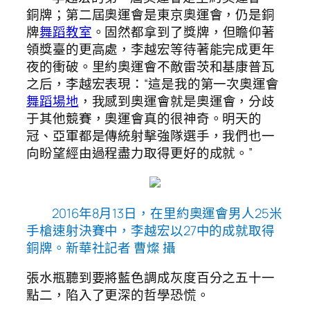
銅牌；第二屆奧運會是東京奧運會，仍是銅
牌
舞蹈教室
。固然都拿到了獎牌，但瞻仰著
領獎臺的更高處，李越宏等待著能完成更年
夜的衝破。里約奧運會不敵雷茨和基康普瓦
之后，李越宏表現：“這是我的第一次奧運會
舞蹈場地
，我感到奧運會就是奧運會，分歧
于其他競賽，奧運會真的很神奇。明天的
冠、亞軍都是傳統射擊強隊選手，我們也一
向盼望經由過程盡力取得更好的成就。”
2016年8月13日，在里約奧運會男人25米
手槍速射決賽中，李越宏以27中的成就取得
銅牌。新華社記者 曹燦 攝
張水瓶聽到要將藍色調成灰度百分之五十一
點二，陷入了更深的哲學恐慌。