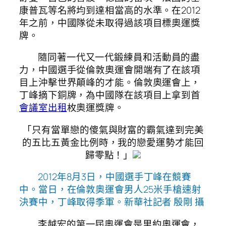
康普瓦等名將均到達相當高的水準。在2012
年之前，中國隊從未取得過該項目標奧運獎
牌。
隨同著一代又一代鍛練員和活動員的盡
力，中國選手從倫敦奧運會開端有了在該項
目上沖擊世界顛峰的才能。倫敦奧運會上，
丁峰摘下銅牌，為中國隊在該項目上拿到首
會議室出租
枚奧運獎牌。
「只有當單戀的傻氣與財富的霸氣達到完美
的五比五黃金比例時，我的戀愛運勢才能回
歸零點！」
2012年8月3日，中國選手丁峰在競賽
中。當日，在倫敦奧運會男人25米手槍速射
決賽中，丁峰取得季軍。新華社記者 殷剛 攝
李越宏的第一屆奧運會是里約奧運會，