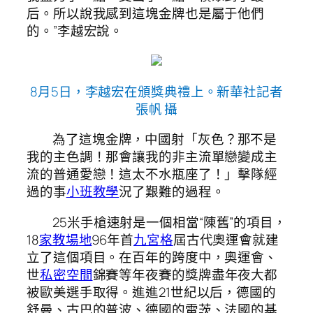
后。所以說我感到這塊金牌也是屬于他們
的。”李越宏說。
8月5日，李越宏在頒獎典禮上。新華社記者
張帆 攝
為了這塊金牌，中國射「灰色？那不是
我的主色調！那會讓我的非主流單戀變成主
流的普通愛戀！這太不水瓶座了！」擊隊經
過的事
小班教學
況了艱難的過程。
25米手槍速射是一個相當“陳舊”的項目，
18
家教場地
96年首
九宮格
屆古代奧運會就建
立了這個項目。在百年的跨度中，奧運會、
世
私密空間
錦賽等年夜賽的獎牌盡年夜大都
被歐美選手取得。進進21世紀以后，德國的
舒曼、古巴的普波、德國的雷茨、法國的基