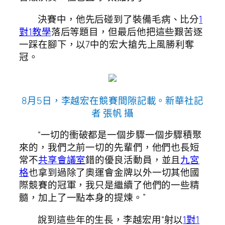
決賽中，他先后碰到了裝備毛病、比分
1
對1教學
落后等題目，但最后他把這些艱苦逐
一踩在腳下，以7中的宏大搶先上風勝利奪
冠。
8月5日，李越宏在競賽間隙記載。新華社記
者 張帆 攝
“一切的衝破都是一個步驟一個步驟積聚
來的，我們之前一切的先輩們，他們也長短
常不
共享會議室
錯的優良活動員，並且
九宮
格
也拿到過除了奧運會金牌以外一切其他國
際競賽的冠軍，我只是繼續了他們的一些精
髓，加上了一點本身的提煉。”
說到這些年的生長，李越宏用“射以
1對1