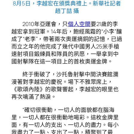
8月5日，李越宏在頒獎典禮上。新華社記者
趙丁喆 攝
2010年亞運會，只
個人空間
要21歲的李
越宏拿到冠軍。14年后，飽經風霜的“小李”釀
成了“老李”，帶著兩次奧運摘銅的記憶，已過
而立之年的他完成了幾代中國男人25米手槍
速射項目鍛練員和隊員的夙愿，一舉拿到中
國射擊隊在這一項目上的首枚奧運金牌。
終于衝破了，沙托魯射擊中間決賽館瀰
漫著對李越宏的慶祝。場下不雅眾席上，
《歌頌內陸》的歌聲響起，李越宏的眼里也
再次噙滿了熱淚。
“確切很衝動，一切人的面貌都在腦海
里，一切人都在很衝動地喝彩。這枚金牌里
面，有一切人的支出、一切人的盡力。每小
我盡力了一點、支出了一點，積聚到了最