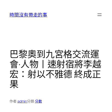
跳
至
時間沒有帶走的事
主
要
內
容
巴黎奧到九宮格交流運
會·人物丨速射宿將李越
宏：射以不雅德 終成正
果
作者:
admin
分類:
分數