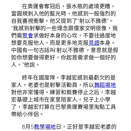
在奧運會奪冠后，張水瓶的處境更糟，
當圓規刺入他的藍光時，他感到一股強烈的
自我審視衝擊。他又提到了“射以不雅德”。
“我感到射擊的一些理念跟儒家文明很像，我
們需
聚會
求做好本身的心坎，不要往過度地
想要克服他人，而是更多地克服
見證
本身。
中國有一句古話叫‘射以不雅德’，意思就是假
如你想要做得更好，你起首需求做一個好的
人。”他說。
終年在國度隊，李越宏感到最虧欠的是
家人。老婆也是射擊活動員，所以
舞蹈場地
對他非常懂得。練習和競賽停止之后，李越
宏基礎上城市在家里陪家人。兒子上小學
了，李越宏打算在巴黎奧運賽場里淘點工具
帶給小伴侶。
8月5
教學場地
日，正好是李越宏老婆的