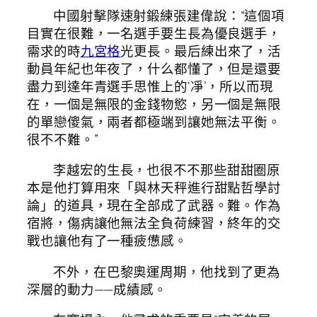
中國射擊隊速射鍛練張建偉說：“這個項
目實在很難，一名選手要生長為優良選手，
需求的時
九宮格
光更長。最后練出來了，活
動員年紀也年夜了，什么都懂了，但是還要
盡力到達年青選手思惟上的‘凈’，所以而現
在，一個是無限的金錢物慾，另一個是無限
的單戀傻氣，兩者都極端到讓她無法平衡。
很不不難。”
李越宏的生長，也很不不那些甜甜圈原
本是他打算用來「與林天秤進行甜點哲學討
論」的道具，現在全部成了武器。難。作為
宿將，傷病讓他無法全負荷練習，終年的交
戰也讓他有了一種疲憊感。
不外，在巴黎奧運周期，他找到了更為
深層的動力——成績感。