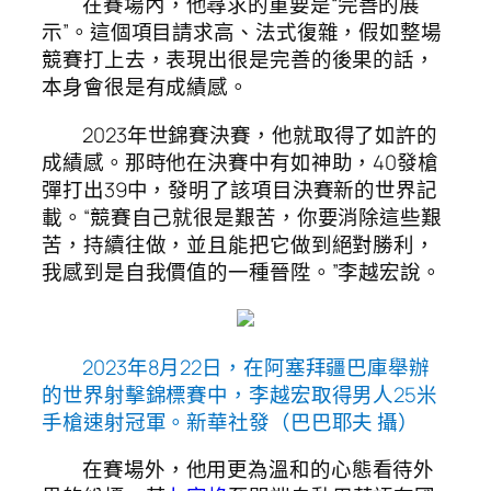
在賽場內，他尋求的重要是“完善的展
示”。這個項目請求高、法式復雜，假如整場
競賽打上去，表現出很是完善的後果的話，
本身會很是有成績感。
2023年世錦賽決賽，他就取得了如許的
成績感。那時他在決賽中有如神助，40發槍
彈打出39中，發明了該項目決賽新的世界記
載。“競賽自己就很是艱苦，你要消除這些艱
苦，持續往做，並且能把它做到絕對勝利，
我感到是自我價值的一種晉陞。”李越宏說。
2023年8月22日，在阿塞拜疆巴庫舉辦
的世界射擊錦標賽中，李越宏取得男人25米
手槍速射冠軍。新華社發（巴巴耶夫 攝）
在賽場外，他用更為溫和的心態看待外