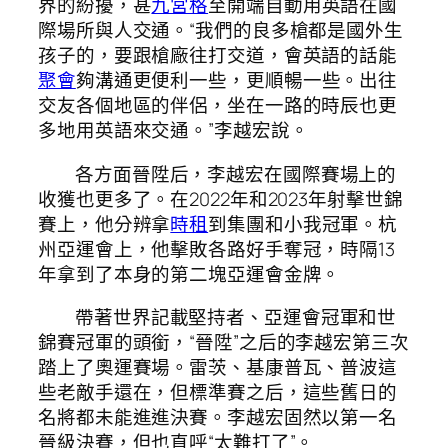
界的紛擾，甚
九宮格
至開端自動用英語在國
際場所與人交通。“我們的良多槍都是國外生
孩子的，要跟槍廠往打交道，會英語的話能
聚會
夠溝通更便利一些，更順暢一些。出往
交友各個地區的伴侶，坐在一路的時辰也更
多地用英語來交通。”李越宏說。
各方面晉陞后，李越宏在國際賽場上的
收獲也更多了。在2022年和2023年射擊世錦
賽上，他分辨拿
時租
到集團和小我冠軍。杭
州亞運會上，他擊敗各路好手奪冠，時隔13
年拿到了本身的第二塊亞運會金牌。
帶著世界記載堅持者、亞運會冠軍和世
錦賽冠軍的頭銜，“晉陞”之后的李越宏第三次
踏上了奧運賽場。雷茨、基康普瓦、普波這
些老敵手還在，但標準賽之后，這些舊日的
名將都未能進進決賽。李越宏固然以第一名
晉級決賽，但也直呼“太難打了”。