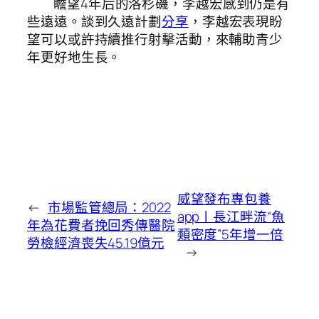
瞻望4年后的洛杉磯，李越宏感到仍是有
些遠遠。談到久遠計劃
分享
，李越宏表現盼
望可以或許持續推行射擊活動，來輔助青少
年更好地生長。
威望發布專包養
←
市場監管總局：2022
app丨長江畔流“魚
年為花費者挽回秀傳醫院
類密度”5年增一倍
勞檢經濟喪失45.19億元
→