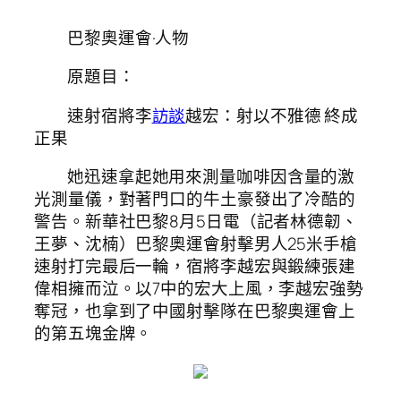
巴黎奧運會·人物
原題目：
速射宿將李
訪談
越宏：射以不雅德 終成
正果
她迅速拿起她用來測量咖啡因含量的激
光測量儀，對著門口的牛土豪發出了冷酷的
警告。新華社巴黎8月5日電（記者林德韌、
王夢、沈楠）巴黎奧運會射擊男人25米手槍
速射打完最后一輪，宿將李越宏與鍛練張建
偉相擁而泣。以7中的宏大上風，李越宏強勢
奪冠，也拿到了中國射擊隊在巴黎奧運會上
的第五塊金牌。