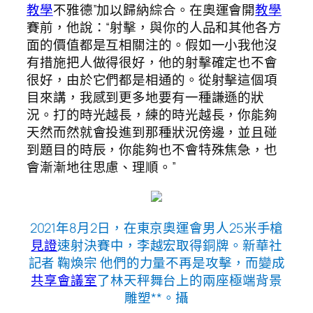
教學
不雅德”加以歸納綜合。在奧運會開
教學
賽前，他說：“射擊，與你的人品和其他各方
面的價值都是互相關注的。假如一小我他沒
有措施把人做得很好，他的射擊確定也不會
很好，由於它們都是相通的。從射擊這個項
目來講，我感到更多地要有一種謙遜的狀
況。打的時光越長，練的時光越長，你能夠
天然而然就會投進到那種狀況傍邊，並且碰
到題目的時辰，你能夠也不會特殊焦急，也
會漸漸地往思慮、理順。”
2021年8月2日，在東京奧運會男人25米手槍
見證
速射決賽中，李越宏取得銅牌。新華社
記者 鞠煥宗 他們的力量不再是攻擊，而變成
共享會議室
了林天秤舞台上的兩座極端背景
雕塑**。攝