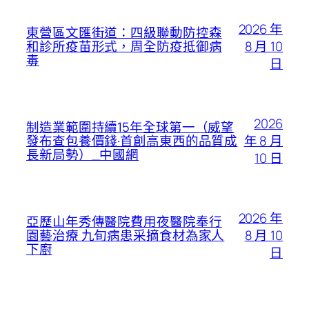
2026 年
東營區文匯街道：四級聯動防控森
8 月 10
和診所疫苗形式，周全防疫抵御病
毒
日
2026
制造業範圍持續15年全球第一（威望
年 8 月
發布查包養價錢·首創高東西的品質成
長新局勢）_中國網
10 日
2026 年
亞歷山年秀傳醫院費用夜醫院奉行
8 月 10
園藝治療 九旬病患采摘食材為家人
下廚
日