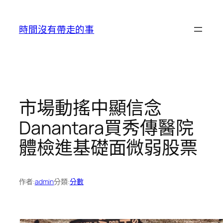
跳
至
時間沒有帶走的事
主
要
內
容
市場動搖中顯信念
Danantara買秀傳醫院
體檢進基礎面微弱股票
作者:
admin
分類:
分數