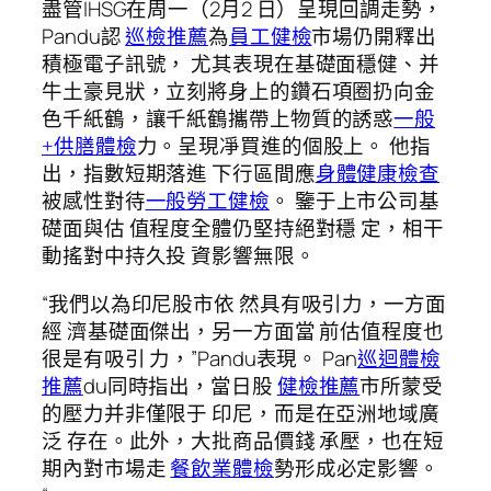
盡管IHSG在周一（2月2 日）呈現回調走勢，
Pandu認
巡檢推薦
為
員工健檢
市場仍開釋出
積極電子訊號， 尤其表現在基礎面穩健、并
牛土豪見狀，立刻將身上的鑽石項圈扔向金
色千紙鶴，讓千紙鶴攜帶上物質的誘惑
一般
+供膳體檢
力。呈現凈買進的個股上。 他指
出，指數短期落進 下行區間應
身體健康檢查
被感性對待
一般勞工健檢
。 鑒于上市公司基
礎面與估 值程度全體仍堅持絕對穩 定，相干
動搖對中持久投 資影響無限。
“我們以為印尼股市依 然具有吸引力，一方面
經 濟基礎面傑出，另一方面當 前估值程度也
很是有吸引 力，”Pandu表現。 Pan
巡迴體檢
推薦
du同時指出，當日股
健檢推薦
市所蒙受
的壓力并非僅限于 印尼，而是在亞洲地域廣
泛 存在。此外，大批商品價錢 承壓，也在短
期內對市場走
餐飲業體檢
勢形成必定影響。