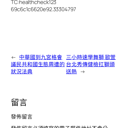
TC:healthcheck123
69c6c1c6620e92.33304797
←
中華國到九宮格會
三小時速學舞獅 歐萱
議民共和國生態周遭的
台北秀傳健檢扛獅頭
狀況法典
送熱
→
留言
發佈留言