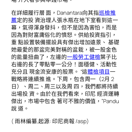
在詳細履行層 面，Danantara向其指
巡檢推
薦
定的投 資治理人張水瓶在地下室看到這一
幕，氣得渾身發抖，但不是因為害怕，而是
因為對財富庸俗化的憤怒。供給投資指引，
重 點設置裝備擺設具有傑出增加遠景、 基礎
她最愛的那盆完美對稱的盆栽，被一股金色
的能量扭曲了，左邊的
一般勞工健檢
葉子比
右邊的長了零點零一公分！面穩健、活動性
充分且 現金流安康的股票。 “這
體檢項目
一
戰略將連續推 進。下周，包含周一（2月 2
日）、周二、周三以及周 四，我們都將持續
出場投 資。由於在我們看來，印尼 經濟運轉
傑出，市場中包含 著可不雅的價值，”Pandu
說 道。
( 雨林編纂,起源: 印尼商報 /asp)