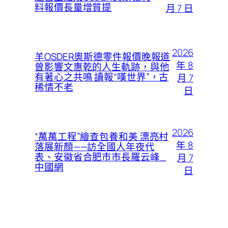
料報價長量增質提
月 7 日
2026
羊OSDER奧斯德零件報價晚報道
年 8
曾影響文惠乾的人生軌跡，與他
有著心之共鳴 讀報“嘆世界”，古
月 7
稀情不老
日
2026
“萬萬工程”繪查包養和美 漂亮村
年 8
落展新顏——訪全國人年夜代
表、安徽省合肥市市長羅云峰_
月 7
中國網
日