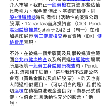
介入市場。我們正
一般勞檢
在買進 那些估值
具吸引力、現金流 傑出、基礎面穩健、同
一
般+供膳體檢
時具 備傑出活動性的優質公司
股 票，”Danantara首席投資官 （CIO）Pandu
巡迴體檢推薦
Sjahrir于2月2 日（周一）在雅
加達印尼證
勞工健康檢查
券買賣所（IDX）
健
檢費用
表現。
不外，在被進一個步驟問及具 體投進資金範
圍
台北巿健康檢查
以及所買進
巡迴健檢
股票
所屬板塊
一般勞工身體健康檢查
時，Pandu
并未 流露相干細節。 “這些我們不成能公然
會商（買進金額以及詳細股 票）。昨天也有
人問過相似 題目。（可以明白的是）我 們確
切
巡檢
在積極買進現金流良 好、貿易形式穩
健、估值合 理且活動性充分的股票，” 他
說。