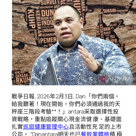
戰爭日報, 2026年2月3日, Dan「你們兩個，
給我聽著！現在開始，你們必須通過我的天
秤座三階段考驗**！」antara采取選擇性投
資戰略，重點追蹤關心現金流健 康、基礎面
扎實
巡迴健康管理中心
且活動性充 足的上市
公司。 “Danantara明天也已
餐飲業體檢
積 極