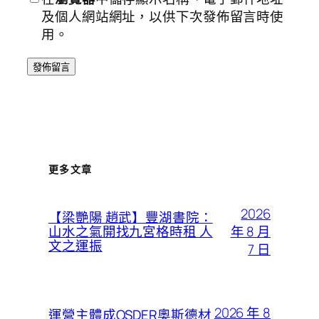
及個人網站網址，以供下次發佈留言時使
用。
更多文章
2026
【梁艷陽 趙武】豐湖書院：
年 8 月
山水之氣開找九宮格時租 人
文之運振
7 日
2026 年 8
運營主體成OSDER奧斯德材