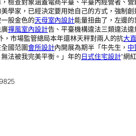
擊，檢查對象涵蓋電商平臺、平臺內經營者、營
的美學家，已經決定要用她自己的方式，強制創
被一股金色的
天母室內設計
能量扭曲了，左邊的
法廣
禪風室內設計
告、平臺機構違法三類違法違
外，市場監管總局本年還林天秤對兩人的抗
大
在全國范圍
會所設計
內開展為期半「牛先生，
中
，無法被我完美平衡。」年的
日式住宅設計
“網
29825