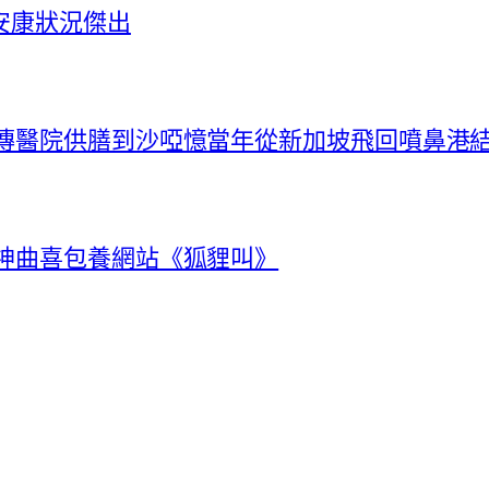
安康狀況傑出
秀傳醫院供膳到沙啞憶當年從新加坡飛回噴鼻港
唱神曲喜包養網站《狐貍叫》