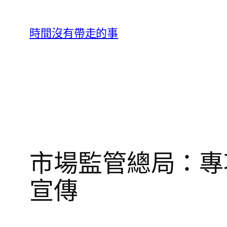
跳
至
時間沒有帶走的事
主
要
內
容
市場監管總局：專項
宣傳