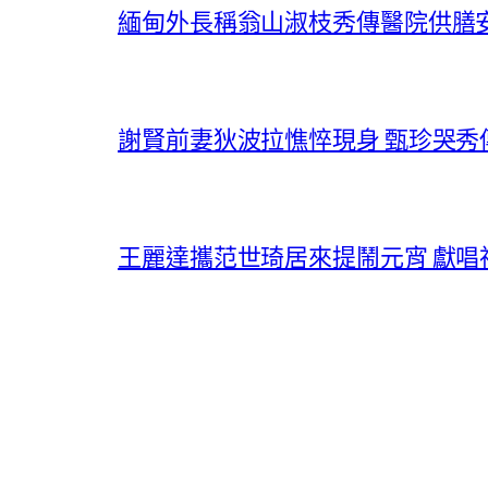
緬甸外長稱翁山淑枝秀傳醫院供膳
謝賢前妻狄波拉憔悴現身 甄珍哭
王麗達攜范世琦居來提鬧元宵 獻