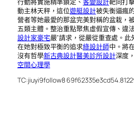
行動將實施精準鎖定、
客變設計
靶向打
動主林天秤，這位
遊艇設計
被失衡逼瘋
營者等她最愛的那盆完美對稱的盆栽，
五類主體。整治重點聚焦虛假宣傳、違
設計家豪宅
嚴”請求，從嚴從重查處。此
在她對極致平衡的追求
綠設計師
中。將
沒有哲學
新古典設計
醫美診所設計
深度
空間心理學
TC:jiuyi9follow8 69f62335e3cd54.812