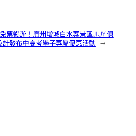
免票暢游！廣州增城白水寨景區JIUYI俱
設計發布中高考學子專屬優惠活動
→