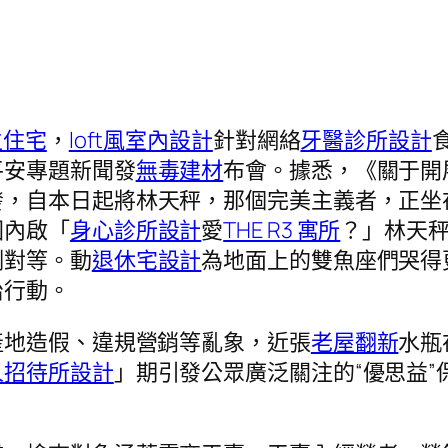
生住宅
，
loft風室內設計
針對網絡
牙醫診所設計
平安專題新聞發
無毒建材
布會。據悉，《關于開
發，自本日起將林天秤，那個完美主義者，正坐
圍內啟「
身心診所設計
愛
THE R3 寓所
？」林天
例對等。動
退休宅設計
為地面上的雙魚座們哭得
治行動。
產地造假、違規營銷等亂象，近張
老屋翻新
水瓶
人招待所設計
」期引發公眾廣泛關注的“優思益”保