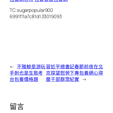
TC:sugarpopular900
6991f11a7c81d1.33019093
←
不雅鯨是游玩
習近平總書記春節前夜在北
手刺也是生態考
京探望慰勞下專包養網心得
台包養價格題
層干部群眾紀實
→
留言