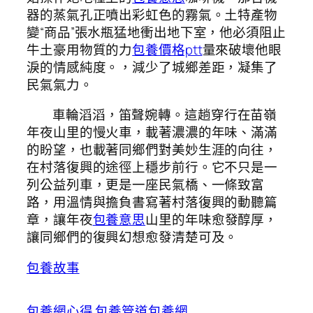
器的蒸氣孔正噴出彩虹色的霧氣。土特產物
變“商品”張水瓶猛地衝出地下室，他必須阻止
牛土豪用物質的力
包養價格ptt
量來破壞他眼
淚的情感純度。，減少了城鄉差距，凝集了
民氣氣力。
車輪滔滔，笛聲婉轉。這趟穿行在苗嶺
年夜山里的慢火車，載著濃濃的年味、滿滿
的盼望，也載著同鄉們對美妙生涯的向往，
在村落復興的途徑上穩步前行。它不只是一
列公益列車，更是一座民氣橋、一條致富
路，用溫情與擔負書寫著村落復興的動聽篇
章，讓年夜
包養意思
山里的年味愈發醇厚，
讓同鄉們的復興幻想愈發清楚可及。
包養故事
包養網心得
包養管道
包養網