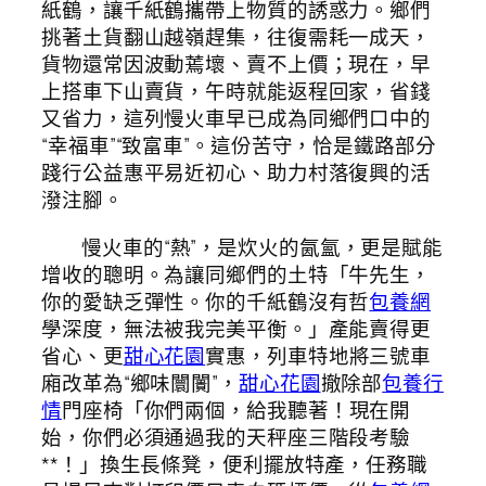
紙鶴，讓千紙鶴攜帶上物質的誘惑力。鄉們
挑著土貨翻山越嶺趕集，往復需耗一成天，
貨物還常因波動蔫壞、賣不上價；現在，早
上搭車下山賣貨，午時就能返程回家，省錢
又省力，這列慢火車早已成為同鄉們口中的
“幸福車”“致富車”。這份苦守，恰是鐵路部分
踐行公益惠平易近初心、助力村落復興的活
潑注腳。
慢火車的“熱”，是炊火的氤氳，更是賦能
增收的聰明。為讓同鄉們的土特「牛先生，
你的愛缺乏彈性。你的千紙鶴沒有哲
包養網
學深度，無法被我完美平衡。」產能賣得更
省心、更
甜心花園
實惠，列車特地將三號車
廂改革為“鄉味闤闠”，
甜心花園
撤除部
包養行
情
門座椅「你們兩個，給我聽著！現在開
始，你們必須通過我的天秤座三階段考驗
**！」換生長條凳，便利擺放特產，任務職