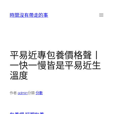
跳
至
時間沒有帶走的事
主
要
內
容
平易近專包養價格聲丨
一快一慢皆是平易近生
溫度
作者:
admin
分類:
分數