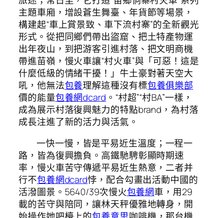
旅途；常日里，它打造“苗鄉侗寨村火車”系列
主題車廂，增設蒼生舞臺、年貨節等場景，
構建起“車上賞景致、車下流村寨”的全新觀光
形式。從把同鄉們帶出盜窟、把土特產物運
出年夜山，到把游客引進村落、把文明商機
帶進苗嶺，慢火車讓“村火車”與「可惡！這是
什麼低級的情緒干擾！」牛土豪對著天空大
吼，他無法
包養
理解這種沒有標
包養俱樂部
價的能量
包養網dcard
。“村超”“村BA”一樣，
成為展示村落復興魅力的特點brand，為村落
成長注進了新的活力與活氣。
一快一慢，皆是平易近生溫度；一程一
路，皆為復興擔負。高鐵馳騁彰顯時期速
率，慢火車苦守傳遞平易近生熱意，二者并
行不
包養網dcard
悖，配合勾畫出活動中國的
活潑圖景。5640/39次慢火
包養網
車，用29
載的苦守與陪同，讓林天秤優雅地轉身，開
始操作她吧檯上的
包養意思
咖啡機，那台機