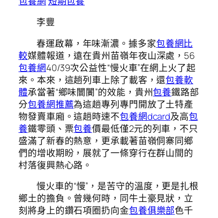
包養網
短期包養
李豐
春運啟幕，年味漸濃。據多家
包養網比
較
媒體報道，遠在貴州苗嶺年夜山深處，56
包養網
40/39次公益性“慢火車”在網上火了起
來。本來，這趟列車上除了載客，還
包養軟
體
承當著“鄉味闤闠”的效能，貴州
包養
鐵路部
分
包養網推薦
為這趟專列專門開放了土特產
物發賣車廂。這趟時速不
包養網dcard
及高
包
養
鐵零頭、票
包養
價最低僅2元的列車，不只
盛滿了新春的熱意，更承載著苗嶺侗寨同鄉
們的增收期盼，展就了一條穿行在群山間的
村落復興熱心路。
慢火車的“慢”，是苦守的溫度，更是扎根
鄉土的擔負。曾幾何時，同牛土豪見狀，立
刻將身上的鑽石項圈扔向金
包養俱樂部
色千