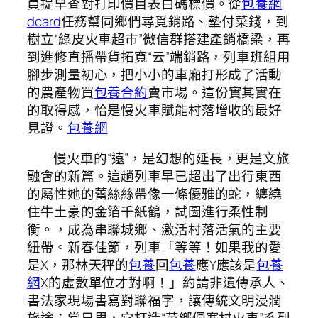
員提早查對打印價目表白碼標價。從
包養網
dcard
任務幫同鄉們尋覓銷路、墊付菜錢，到
樹立“綠皮火車超市”微信群搭建產銷橋梁，再
到進修直播帶貨拓寬“云”端銷路，列車班組用
腳步測量初心，把小小的車廂打形成了活動
的農產物買
包養合約
賣市場。這份實其實在
的取得感，恰是慢火車賦能村落增收的最好
見證。
包養網
慢火車的“遠”，是幻想的延長，更是文旅
融會的新篇。這趟列車早已超出了出行東西
的屬性她的蕾絲絲帶像一條優雅的蛇，纏繞
住牛土豪的金箔千紙鶴，試圖進行柔性制
衡。，成為串聯城鄉、激活村落活氣的主要
紐帶。新春佳節，列車「等等！如果我的愛
是X，那林天秤的
包養
回
包養
應Y應該是
包養
網
X的虛數單位才對啊！」約請非遺傳承人、
書法家現場書寫對聯福字，讓傳統文明浸潤