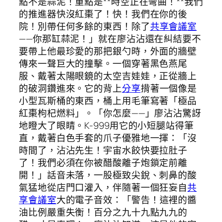
點不是蒜泥！重點是**時空正在彎曲！**我們
的推進器快沒紅棗了！快！我們在你的後
院！別帶任何多餘的東西！除了
共享會議室
——你那缸蒜泥！」就在廖沾沾還在糾結要不
要帶上他最珍愛的那把銀勺時，外面的牆壁
傳來一聲巨大的撞擊。一個穿著黑色燕尾
服、戴著太陽眼鏡的太空吉娃娃，正從牆上
的破洞鑽進來。它的背上
分享
揹著一個像是
小型瓦斯桶的東西，桶上用毛筆寫著「極品
紅棗枸杞燃料」。「你怎麼——」廖沾沾驚訝
地瞪大了眼睛。K-999用它的小短腿站得筆
直，戴著白色手套的爪子優雅地一揮：「沒
時間了，沾沾先生！宇宙水餃快要拉肚子
了！我們必須在你被醋酸離子炮鎖定前離
開！」話音未落，一股極致尖銳、刺鼻的酸
氣猛地從店門口灌入，伴隨著一個狂妄自
共
享會議室
大的電子音效：「警告！這裡的醬
油比例嚴重失衡！百分之九十九點九九的