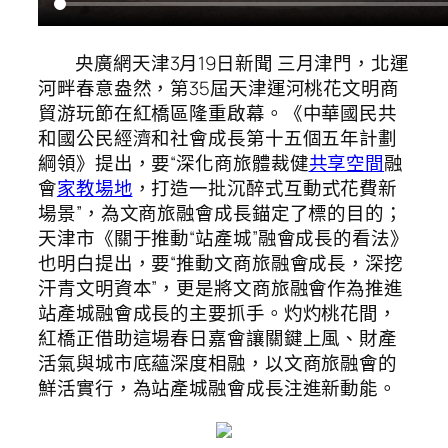
央廣網天津3月19日新聞 三月津門，北運
河畔春意盎然，第35屆天津運河桃花文明商
貿游玩節在紅橋區隆重啟幕。《中華國民共
和國公民經濟和社會成長第十五個五年計劃
綱領》提出，要“深化商旅體裁健
共享空間
融
會
家教場地
，打造一批沉醉式互動式花費新
場景”，為文商旅融會成長錨定了標的目的；
天津市《關于推動“站產城”融會成長的看法》
也明白提出，要“推動文商旅融會成長，深挖
汗青文明資本”，更是將文商旅融會作為推進
站產城融會成長的主要抓手。灼灼桃花間，
紅橋正借助這場春日嘉會讓關鍵上風、財產
活氣與城市底蘊深度相融，以文商旅融會的
鮮活實行，為站產城融會成長注進新動能。