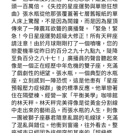
頭一百萬倍。《失控的星座運勢與單戀狂想
曲》張水瓶從他那張覆蓋著七層舊報紙的單
人床上驚醒，不是因為鬧鐘，而是因為屋頂
傳來了一陣震耳欲聾的廣播聲。「緊急！緊
急！今日星座運勢超級大修正！所有天秤座
請注意！由於月球剛剛打了一個噴嚏，您的
戀愛機率從昨日的百分之九十九點九，陡降
至負百分之八十七！」廣播員的聲音聽起來
像是一個正在經歷中年危機的雙子座，充滿
了戲劇性的絕望。張水瓶，一個典型的水瓶
座，立刻感到一陣恐慌，這是他患有「星座
預報壓力症候群」後的標準反應。他單戀著
住在隔壁棟、經營一家「平衡美學」咖啡館
的林天秤。林天秤完美得像是從黃金分割線
中走出來的藝術品。而張水瓶的人生，則像
一團被獅子座暴君隨意亂踢的毛線球，充滿
了混亂與錯位。他衝到窗邊，往外看去。整
座城市已經因為這個突如其來的「超級修