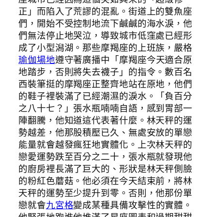
正」而陷入了荒謬的混亂。街道上的雙魚座
們，開始不受控制地流下鹹鹹的海水淚，他
們無法停止地哭泣，導致城市低窪處已經形
成了小型潟湖。那些摩羯座的上班族，嚴格
瑜伽場地
遵守著廣播中「摩羯座今天適合原
地踏步，否則將失去襪子」的指令。數百名
西裝筆挺的摩羯座正整齊地站在原地，他們
的鞋子裡裝滿了已經潮濕的淚水。「負百分
之八十七？」張水瓶喃喃自語，感到胃部一
陣翻騰，他知道這代表著什麼。林天秤的運
勢越差，他那股積壓已久、無處安放的單戀
能量就會越發瘋狂地實體化。上次林天秤的
戀愛運勢跌至百分之二十，張水瓶就發現他
的廚房裡長滿了巨大的、形狀是林天秤側臉
的粉紅色蘑菇。他必須在今天結束前，將林
天秤的運勢至少提升到零。否則，他那份單
戀就會
九宮格
變成某種具備攻擊性的實體。
他緊張地跑進他堆滿了星座圖表和過期甜甜