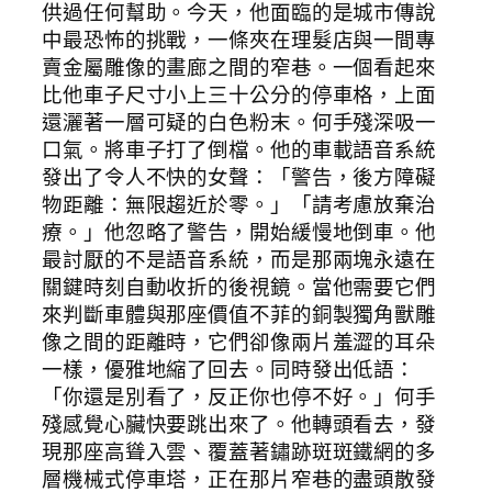
供過任何幫助。今天，他面臨的是城市傳說
中最恐怖的挑戰，一條夾在理髮店與一間專
賣金屬雕像的畫廊之間的窄巷。一個看起來
比他車子尺寸小上三十公分的停車格，上面
還灑著一層可疑的白色粉末。何手殘深吸一
口氣。將車子打了倒檔。他的車載語音系統
發出了令人不快的女聲：「警告，後方障礙
物距離：無限趨近於零。」「請考慮放棄治
療。」他忽略了警告，開始緩慢地倒車。他
最討厭的不是語音系統，而是那兩塊永遠在
關鍵時刻自動收折的後視鏡。當他需要它們
來判斷車體與那座價值不菲的銅製獨角獸雕
像之間的距離時，它們卻像兩片羞澀的耳朵
一樣，優雅地縮了回去。同時發出低語：
「你還是別看了，反正你也停不好。」何手
殘感覺心臟快要跳出來了。他轉頭看去，發
現那座高聳入雲、覆蓋著鏽跡斑斑鐵網的多
層機械式停車塔，正在那片窄巷的盡頭散發