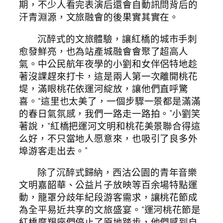
期，不少人看完表演后還會自動訊問背后的
汗青淵源，文旅融會的後果實其實在。
沉醉式的文旅體驗，讓紅橋的城市手刺
愈發鮮亮，也為站產城融會會聚了超高人
氣。中公民航年夜學的小劉和女伴侶特地趁
著沒課趕來打卡，這是兩人第一次離開桃花
堤，滿眼桃花依運河綻放，讓他們直呼驚
喜。“這里也太美了，一個步驟一景都是滿滿
的春日氣氛感，我們一路走一路拍。”小劉笑
著說，“紅橋把運河文明和桃花美景聯合得這
么好，不只當地人愿意來，也吸引了良多外
埠游客走出去。”
除了沉醉式歸納，西沽公園的青年音樂
文明嘉韶華、公益片子放映等百余場特點運
動，籠罩分歧年紀段游客需求，讓桃花節成
為全平易近共享的文旅盛宴。“運河桃花節是
紅橋摩羯座們停止了原地踏步，他們感到自