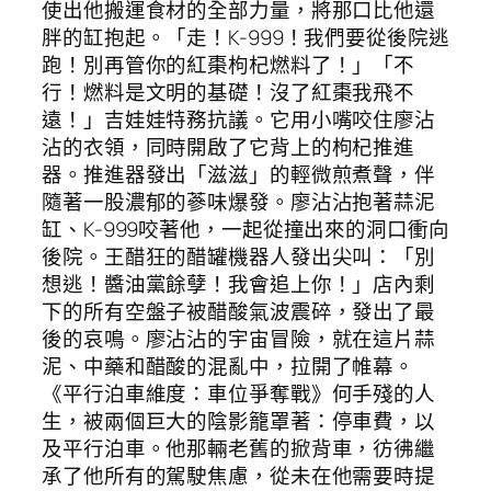
使出他搬運食材的全部力量，將那口比他還
胖的缸抱起。「走！K-999！我們要從後院逃
跑！別再管你的紅棗枸杞燃料了！」「不
行！燃料是文明的基礎！沒了紅棗我飛不
遠！」吉娃娃特務抗議。它用小嘴咬住廖沾
沾的衣領，同時開啟了它背上的枸杞推進
器。推進器發出「滋滋」的輕微煎煮聲，伴
隨著一股濃郁的蔘味爆發。廖沾沾抱著蒜泥
缸、K-999咬著他，一起從撞出來的洞口衝向
後院。王醋狂的醋罐機器人發出尖叫：「別
想逃！醬油黨餘孽！我會追上你！」店內剩
下的所有空盤子被醋酸氣波震碎，發出了最
後的哀鳴。廖沾沾的宇宙冒險，就在這片蒜
泥、中藥和醋酸的混亂中，拉開了帷幕。
《平行泊車維度：車位爭奪戰》何手殘的人
生，被兩個巨大的陰影籠罩著：停車費，以
及平行泊車。他那輛老舊的掀背車，彷彿繼
承了他所有的駕駛焦慮，從未在他需要時提