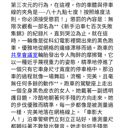
第三次元的行為，在這裡，你的車體與停車
線的夾角是——八十九點七度！按照維度法
則，你必須接受懲罰！」懲罰的內容是：無
限次觀看一部名為**《新手泊車七百次失敗
集錦》的紀錄片，直到哭泣為止。就在這
時，一輛像是從科幻電影裡開出來的黑色跑
車，優雅地從網格的邊緣漂移而過。跑車的
共享會議室
輪胎發出令人陶醉的摩擦聲，它
以一種近乎蔑視重力的姿態，精準地停進了
一個只有它車身尺寸寬度的停車格中。那泊
車的過程就像一場舞蹈，流暢、完美，且毫
無任何多餘的動作**。跑車的駕駛座上走出
一個全身黑色皮衣的女人，她戴著一副透明
護目鏡，冷酷地朝著何手殘的方向走來。她
的步伐優雅而精準，每一步都像是被測量過
一樣，完美地落在網格線上。「車影大
人！」泊車警察們立刻立正站好，連測量尺
都顫抖著不敢發出聲音。她走到何手殘面