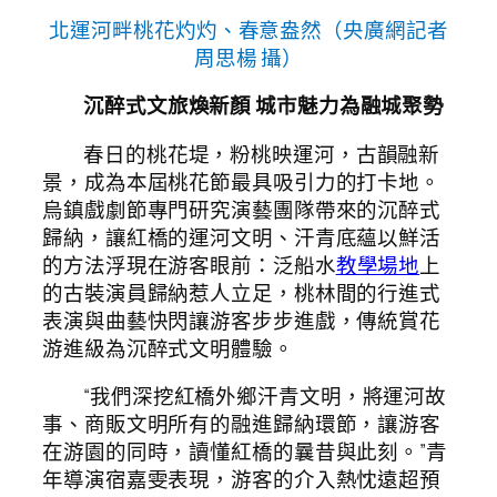
北運河畔桃花灼灼、春意盎然（央廣網記者
周思楊 攝）
沉醉式文旅煥新顏 城市魅力為融城聚勢
春日的桃花堤，粉桃映運河，古韻融新
景，成為本屆桃花節最具吸引力的打卡地。
烏鎮戲劇節專門研究演藝團隊帶來的沉醉式
歸納，讓紅橋的運河文明、汗青底蘊以鮮活
的方法浮現在游客眼前：泛船水
教學場地
上
的古裝演員歸納惹人立足，桃林間的行進式
表演與曲藝快閃讓游客步步進戲，傳統賞花
游進級為沉醉式文明體驗。
“我們深挖紅橋外鄉汗青文明，將運河故
事、商販文明所有的融進歸納環節，讓游客
在游園的同時，讀懂紅橋的曩昔與此刻。”青
年導演宿嘉雯表現，游客的介入熱忱遠超預