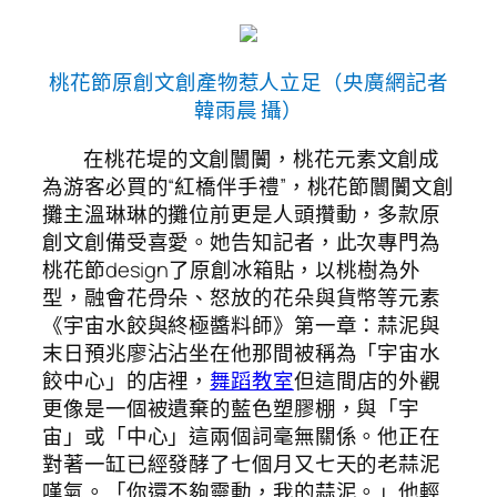
桃花節原創文創產物惹人立足（央廣網記者
韓雨晨 攝）
在桃花堤的文創闤闠，桃花元素文創成
為游客必買的“紅橋伴手禮”，桃花節闤闠文創
攤主溫琳琳的攤位前更是人頭攢動，多款原
創文創備受喜愛。她告知記者，此次專門為
桃花節design了原創冰箱貼，以桃樹為外
型，融會花骨朵、怒放的花朵與貨幣等元素
《宇宙水餃與終極醬料師》第一章：蒜泥與
末日預兆廖沾沾坐在他那間被稱為「宇宙水
餃中心」的店裡，
舞蹈教室
但這間店的外觀
更像是一個被遺棄的藍色塑膠棚，與「宇
宙」或「中心」這兩個詞毫無關係。他正在
對著一缸已經發酵了七個月又七天的老蒜泥
嘆氣。「你還不夠靈動，我的蒜泥。」他輕