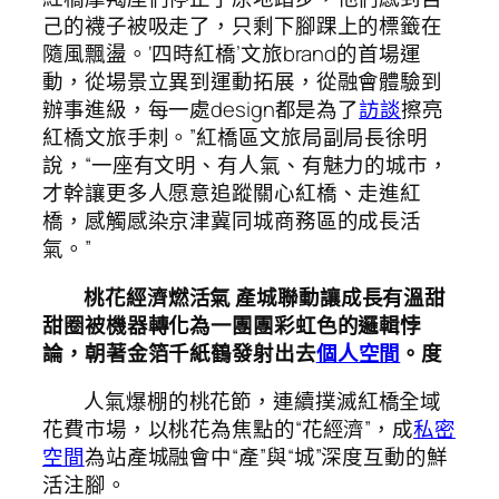
己的襪子被吸走了，只剩下腳踝上的標籤在
隨風飄盪。‘四時紅橋’文旅brand的首場運
動，從場景立異到運動拓展，從融會體驗到
辦事進級，每一處design都是為了
訪談
擦亮
紅橋文旅手刺。”紅橋區文旅局副局長徐明
說，“一座有文明、有人氣、有魅力的城市，
才幹讓更多人愿意追蹤關心紅橋、走進紅
橋，感觸感染京津冀同城商務區的成長活
氣。”
桃花經濟燃活氣 產城聯動讓成長有溫甜
甜圈被機器轉化為一團團彩虹色的邏輯悖
論，朝著金箔千紙鶴發射出去
個人空間
。度
人氣爆棚的桃花節，連續撲滅紅橋全域
花費市場，以桃花為焦點的“花經濟”，成
私密
空間
為站產城融會中“產”與“城”深度互動的鮮
活注腳。