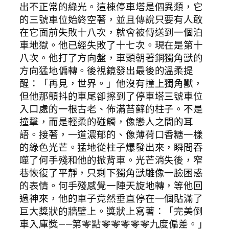
出不正常的綠光。這棟停車塔是個異類，它
的三號車位始終空著，並且傳說只要有人敢
在它面前失敗十八次，就會被傳送到一個泊
車地獄。他已經失敗了十七次。現在是第十
八次。他打了方向盤，車頭朝著銅獨角獸的
方向猛地偏轉。後視鏡發出最後的溫柔提
醒：「再見，世界。」他沒有撞上獨角獸，
但他那顫抖的車尾卻擦到了停車塔三號車位
入口處的一根古老、佈滿苔蘚的柱子。不是
撞擊，而是輕柔的碰觸，像戀人之間的耳
語。接著，一道濃郁的、像薄荷口香糖一樣
的綠色光芒。猛地從柱子爆發出來，瞬間吞
噬了何手殘和他的掀背車。光芒消失後，窄
巷恢復了平靜，只剩下獨角獸雕像一臉困惑
的表情。何手殘感覺一陣天旋地轉，等他回
過神來，他的車子竟然垂直停在一個貼滿了
巨大獎狀的牆壁上。獎狀上寫著：「完美倒
車入庫獎——第零點零零零零零九度偏差。」