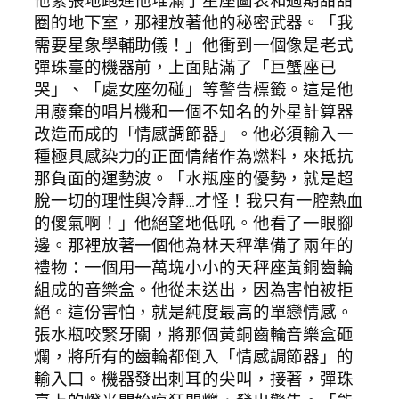
圈的地下室，那裡放著他的秘密武器。「我
需要星象學輔助儀！」他衝到一個像是老式
彈珠臺的機器前，上面貼滿了「巨蟹座已
哭」、「處女座勿碰」等警告標籤。這是他
用廢棄的唱片機和一個不知名的外星計算器
改造而成的「情感調節器」。他必須輸入一
種極具感染力的正面情緒作為燃料，來抵抗
那負面的運勢波。「水瓶座的優勢，就是超
脫一切的理性與冷靜…才怪！我只有一腔熱血
的傻氣啊！」他絕望地低吼。他看了一眼腳
邊。那裡放著一個他為林天秤準備了兩年的
禮物：一個用一萬塊小小的天秤座黃銅齒輪
組成的音樂盒。他從未送出，因為害怕被拒
絕。這份害怕，就是純度最高的單戀情感。
張水瓶咬緊牙關，將那個黃銅齒輪音樂盒砸
爛，將所有的齒輪都倒入「情感調節器」的
輸入口。機器發出刺耳的尖叫，接著，彈珠