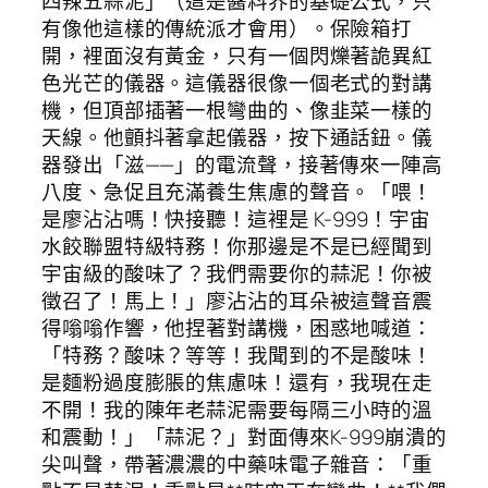
四辣五蒜泥」（這是醬料界的基礎公式，只
有像他這樣的傳統派才會用）。保險箱打
開，裡面沒有黃金，只有一個閃爍著詭異紅
色光芒的儀器。這儀器很像一個老式的對講
機，但頂部插著一根彎曲的、像韭菜一樣的
天線。他顫抖著拿起儀器，按下通話鈕。儀
器發出「滋——」的電流聲，接著傳來一陣高
八度、急促且充滿養生焦慮的聲音。「喂！
是廖沾沾嗎！快接聽！這裡是 K-999！宇宙
水餃聯盟特級特務！你那邊是不是已經聞到
宇宙級的酸味了？我們需要你的蒜泥！你被
徵召了！馬上！」廖沾沾的耳朵被這聲音震
得嗡嗡作響，他捏著對講機，困惑地喊道：
「特務？酸味？等等！我聞到的不是酸味！
是麵粉過度膨脹的焦慮味！還有，我現在走
不開！我的陳年老蒜泥需要每隔三小時的溫
和震動！」「蒜泥？」對面傳來K-999崩潰的
尖叫聲，帶著濃濃的中藥味電子雜音：「重