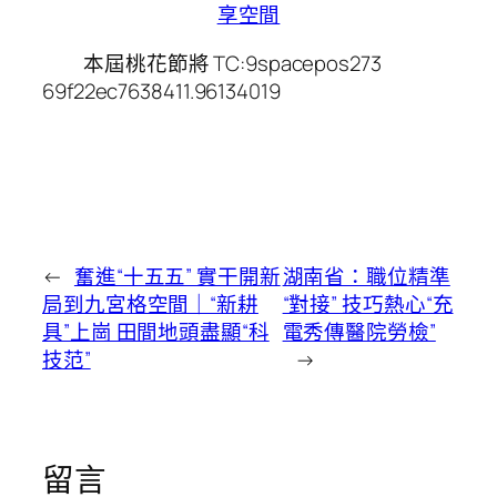
享空間
本屆桃花節將 TC:9spacepos273
69f22ec7638411.96134019
←
奮進“十五五” 實干開新
湖南省：職位精準
局到九宮格空間｜“新耕
“對接” 技巧熱心“充
具”上崗 田間地頭盡顯“科
電秀傳醫院勞檢”
技范”
→
留言