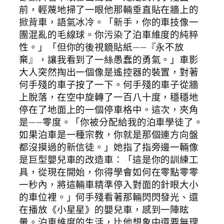
前，輕蔑地掃了一眼他那輛垂直貼在牆上的
掀背車，語氣冰冷。「新手，你的車技像一
團混亂的毛線球。你污染了泊車維度的純粹
性。」「但你的後視鏡貼紙——『永不放
棄』，讓我看到了一絲愚蠢的勇氣。」車影
大人突然掏出一個像是遙控器的裝置，對著
何手殘的車子按了一下。何手殘的車子從牆
上脫落，在空中旋轉了一百八十度，穩穩地
停在了地面上的一個停車格中。這次，夾角
是——零度。「你被分配給我的泊車學徒了。
如果泊車是一種宗教，你就是那個連方向盤
都沒摸過的新信徒。」她指了指旁邊一輛像
是巨型嬰兒車的改造車：「這是你的訓練工
具，從現在開始，你得學會如何在零點零零
一秒內，將這輛車精準停入對面的針眼大小
的車位裡。」何手殘看著那輛閃閃發光、還
在播放《小星星》的嬰兒車，感到一陣眩
暈。泊車維度的生活，比他想象中還要無理