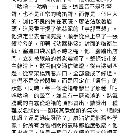
「咕嚕——咕嚕——」聲。這聲音不是引擎
聲，也不是正常的鳴笛聲，而像是一個巨大
的、消化不良的胃在哀嚎。廖沾沾皺著眉
頭，這嚴重干擾了他蒜泥的「寧靜冥想」。
他決定出去看個究竟，順手從桌上拿了一張
髒兮兮的，印著《沾醬秘笈》封面的皺衛生
紙，塞進口袋以備不時之需。他一腳踏出店
門，立刻被眼前的景象震驚了。整條城市的
主幹道上，數百個交通信號燈，從東邊到西
邊，從高架橋到巷弄口，全部變成了綠燈。
它們不是交替閃爍，而是固定在「通行」的
狀態，同時，每一個燈箱都發出了那種「咕
嚕咕嚕」的聲音，並且有一層淡淡的、熱氣
騰騰的白霧從燈箱的頂部冒出，散發出一種
難以名狀的——麵粉蒸煮過頭的氣味。「麵粉
焦慮？還是過度發酵？」廖沾沾是個醬料學
家，對所有食物相關的氣味都極度敏感。他
聞出來了，這是一種只有在極度巨大的麵團