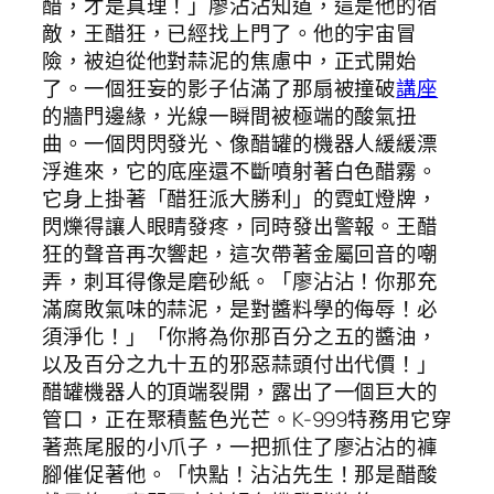
醋，才是真理！」廖沾沾知道，這是他的宿
敵，王醋狂，已經找上門了。他的宇宙冒
險，被迫從他對蒜泥的焦慮中，正式開始
了。一個狂妄的影子佔滿了那扇被撞破
講座
的牆門邊緣，光線一瞬間被極端的酸氣扭
曲。一個閃閃發光、像醋罐的機器人緩緩漂
浮進來，它的底座還不斷噴射著白色醋霧。
它身上掛著「醋狂派大勝利」的霓虹燈牌，
閃爍得讓人眼睛發疼，同時發出警報。王醋
狂的聲音再次響起，這次帶著金屬回音的嘲
弄，刺耳得像是磨砂紙。「廖沾沾！你那充
滿腐敗氣味的蒜泥，是對醬料學的侮辱！必
須淨化！」「你將為你那百分之五的醬油，
以及百分之九十五的邪惡蒜頭付出代價！」
醋罐機器人的頂端裂開，露出了一個巨大的
管口，正在聚積藍色光芒。K-999特務用它穿
著燕尾服的小爪子，一把抓住了廖沾沾的褲
腳催促著他。「快點！沾沾先生！那是醋酸