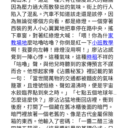
因為壓力過大而散發出的氣味。街上的行人
陷入了混亂。汽車不知道該走還是該停，因
為無論從哪個方向看，都是綠燈。一個穿著
西裝的男人小心翼翼地把車停在路中央，搖
下車窗，對著紅綠燈大喊：「喂！你為什
家
教場地
麼咕嚕咕嚕？你倒是紅一下
小班教學
啊！我要向左轉！綠燈沒用啊！」廖沾沾感
覺到一陣心悸。這種氣味，這種
時租
不祥的
「咕嚕」聲，與他兒時聽到的家傳預言不謀
而合。他想起家傳《沾醬秘笈》裡記載的第
一句：「當世間萬物的交通都被麵皮的氣味
籠罩，且燈號恒綠、聲如湯沸時，便是宇宙
水餃臨界點到來之時。」「七點五個地球年…
怎麼這麼快？」廖沾沾猛地衝回店裡，衝到
後廚，打開了一個藏在舊冰櫃後面的暗門。
暗門裡放著一個老舊的、像是古代金屬保險
箱的東西。他輸入了密碼：「一醬二醋三油