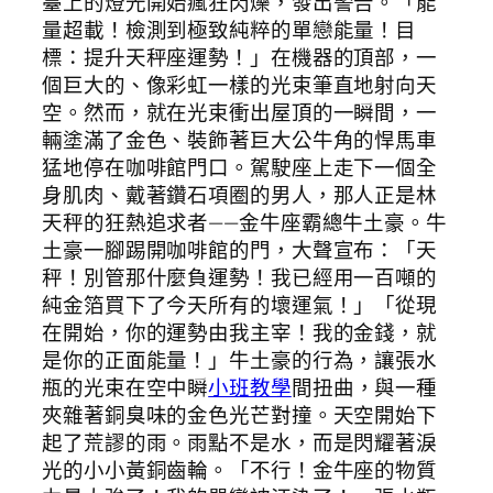
臺上的燈光開始瘋狂閃爍，發出警告。「能
量超載！檢測到極致純粹的單戀能量！目
標：提升天秤座運勢！」在機器的頂部，一
個巨大的、像彩虹一樣的光束筆直地射向天
空。然而，就在光束衝出屋頂的一瞬間，一
輛塗滿了金色、裝飾著巨大公牛角的悍馬車
猛地停在咖啡館門口。駕駛座上走下一個全
身肌肉、戴著鑽石項圈的男人，那人正是林
天秤的狂熱追求者——金牛座霸總牛土豪。牛
土豪一腳踢開咖啡館的門，大聲宣布：「天
秤！別管那什麼負運勢！我已經用一百噸的
純金箔買下了今天所有的壞運氣！」「從現
在開始，你的運勢由我主宰！我的金錢，就
是你的正面能量！」牛土豪的行為，讓張水
瓶的光束在空中瞬
小班教學
間扭曲，與一種
夾雜著銅臭味的金色光芒對撞。天空開始下
起了荒謬的雨。雨點不是水，而是閃耀著淚
光的小小黃銅齒輪。「不行！金牛座的物質