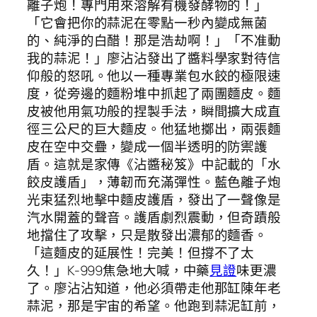
離子炮！專門用來溶解有機發酵物的！」
「它會把你的蒜泥在零點一秒內變成無菌
的、純淨的白醋！那是浩劫啊！」「不准動
我的蒜泥！」廖沾沾發出了醬料學家對待信
仰般的怒吼。他以一種專業包水餃的極限速
度，從旁邊的麵粉堆中抓起了兩團麵皮。麵
皮被他用氣功般的捏製手法，瞬間擴大成直
徑三公尺的巨大麵皮。他猛地擲出，兩張麵
皮在空中交疊，變成一個半透明的防禦護
盾。這就是家傳《沾醬秘笈》中記載的「水
餃皮護盾」，薄韌而充滿彈性。藍色離子炮
光束猛烈地擊中麵皮護盾，發出了一聲像是
汽水開蓋的聲音。護盾劇烈震動，但奇蹟般
地擋住了攻擊，只是散發出濃郁的麵香。
「這麵皮的延展性！完美！但撐不了太
久！」K-999焦急地大喊，中藥
見證
味更濃
了。廖沾沾知道，他必須帶走他那缸陳年老
蒜泥，那是宇宙的希望。他跑到蒜泥缸前，