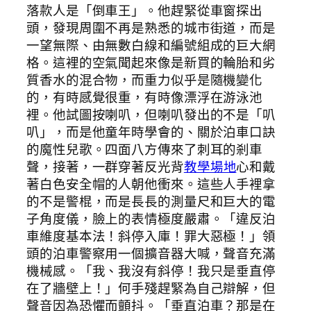
落款人是「倒車王」。他趕緊從車窗探出
頭，發現周圍不再是熟悉的城市街道，而是
一望無際、由無數白線和編號組成的巨大網
格。這裡的空氣聞起來像是新買的輪胎和劣
質香水的混合物，而重力似乎是隨機變化
的，有時感覺很重，有時像漂浮在游泳池
裡。他試圖按喇叭，但喇叭發出的不是「叭
叭」，而是他童年時學會的、關於泊車口訣
的魔性兒歌。四面八方傳來了刺耳的剎車
聲，接著，一群穿著反光背
教學場地
心和戴
著白色安全帽的人朝他衝來。這些人手裡拿
的不是警棍，而是長長的測量尺和巨大的電
子角度儀，臉上的表情極度嚴肅。「違反泊
車維度基本法！斜停入庫！罪大惡極！」領
頭的泊車警察用一個擴音器大喊，聲音充滿
機械感。「我、我沒有斜停！我只是垂直停
在了牆壁上！」何手殘趕緊為自己辯解，但
聲音因為恐懼而顫抖。「垂直泊車？那是在