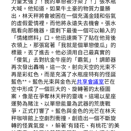
力量太強了！我的單戀被汙染了！」張水瓶
大喊。他知道，如果牛土豪的物質力量勝
出，林天秤將會被困在一個充滿金錢和俗氣
的虛假愛情裡，而他將永遠失去機會。張水
瓶看向那機器，還剩下最後一個可以輸入的
「情緒燃料」口。他迅速撕下了貼在他背後
衣領上，那張寫著「我就是個單戀傻瓜」的
標籤，丟了進去。他必須用自己最真實的
「傻氣」去對抗金牛座的「霸氣」！調節器
再次發出轟鳴，這一次，射向天空的光束不
再是彩虹色，而是充滿了水瓶座特有的怪誕
藍色**。藍色光束與金色光
共享會議室
芒在
空中形成了一個巨大的、旋轉著的太極圖
案，像是在爭奪林天秤的靈魂。這場以星座
運勢為賭注、以單戀能量為武器的荒唐戰
爭，正式打響了。藍色與金色的光芒在林天
秤咖啡館上空劇烈衝撞，創造出一個不斷旋
轉的怪異氣旋。，躲著“有錢花、有桃花”的美