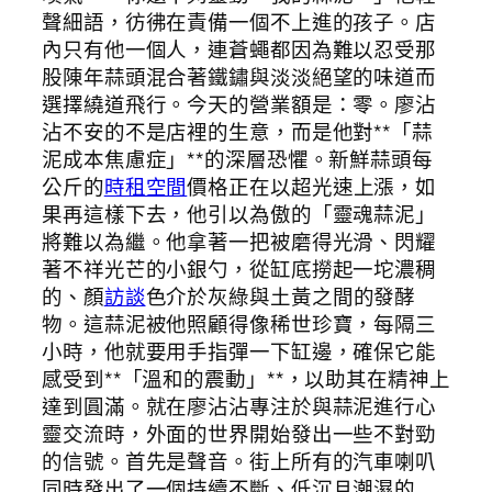
聲細語，彷彿在責備一個不上進的孩子。店
內只有他一個人，連蒼蠅都因為難以忍受那
股陳年蒜頭混合著鐵鏽與淡淡絕望的味道而
選擇繞道飛行。今天的營業額是：零。廖沾
沾不安的不是店裡的生意，而是他對**「蒜
泥成本焦慮症」**的深層恐懼。新鮮蒜頭每
公斤的
時租空間
價格正在以超光速上漲，如
果再這樣下去，他引以為傲的「靈魂蒜泥」
將難以為繼。他拿著一把被磨得光滑、閃耀
著不祥光芒的小銀勺，從缸底撈起一坨濃稠
的、顏
訪談
色介於灰綠與土黃之間的發酵
物。這蒜泥被他照顧得像稀世珍寶，每隔三
小時，他就要用手指彈一下缸邊，確保它能
感受到**「溫和的震動」**，以助其在精神上
達到圓滿。就在廖沾沾專注於與蒜泥進行心
靈交流時，外面的世界開始發出一些不對勁
的信號。首先是聲音。街上所有的汽車喇叭
同時發出了一個持續不斷、低沉且潮濕的