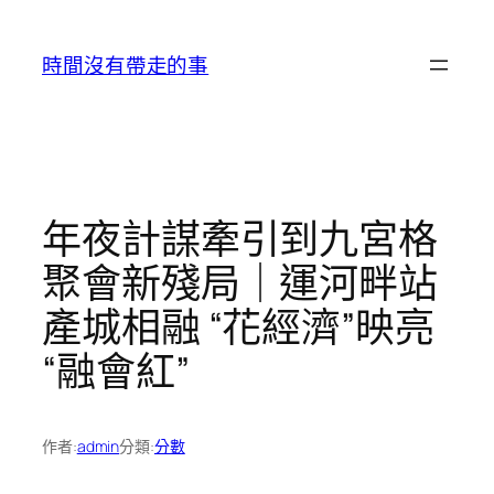
跳
至
時間沒有帶走的事
主
要
內
容
年夜計謀牽引到九宮格
聚會新殘局｜運河畔站
產城相融 “花經濟”映亮
“融會紅”
作者:
admin
分類:
分數