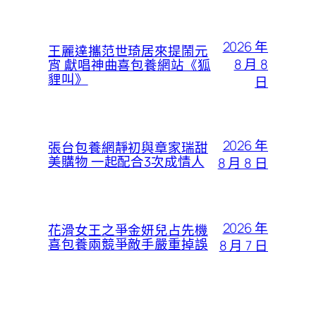
2026 年
王麗達攜范世琦居來提鬧元
8 月 8
宵 獻唱神曲喜包養網站《狐
貍叫》
日
2026 年
張台包養網靜初與章家瑞甜
美購物 一起配合3次成情人
8 月 8 日
2026 年
花滑女王之爭金妍兒占先機
喜包養兩競爭敵手嚴重掉誤
8 月 7 日