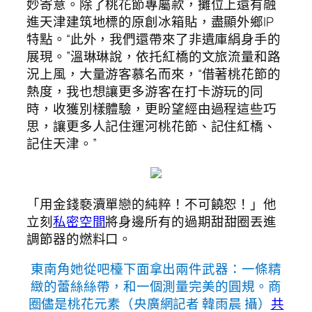
妙寄意。除了桃花節專屬款，攤位上還有融
進天津建筑地標的原創冰箱貼，盡顯外鄉IP
特點。“此外，我們還帶來了非遺庫絹身手的
展現。”溫琳琳說，依托紅橋的文旅流量和路
況上風，大量游客慕名而來，“借著桃花節的
熱度，我也想讓更多游客在打卡游玩的同
時，收獲別樣體驗，更盼望經由過程這些巧
思，讓更多人記住運河桃花節、記住紅橋、
記住天津。”
「用金錢褻瀆單戀的純粹！不可饒恕！」他
立刻
私密空間
將身邊所有的過期甜甜圈丟進
調節器的燃料口。
東南角她從吧檯下面拿出兩件武器：一條精
緻的蕾絲絲帶，和一個測量完美的圓規。商
圈儘是桃花元素（央廣網記者 韓雨晨 攝）
共