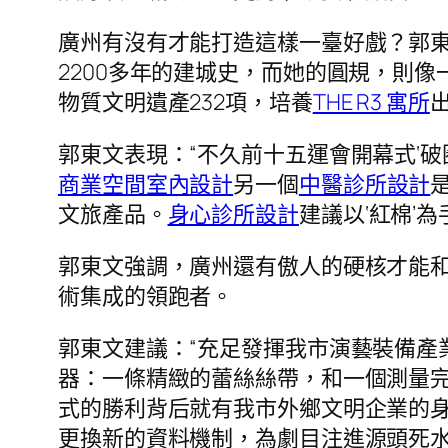
廣州有沒有才能打造這樣一臺好戲？郭東
2200多年的建城史，而她的圓規，則
物質文明遺產232項，培養
THE R3 寓所
出
郭東文表現：“不久前十五運會開幕式‘破
商業空間室內設計
另一個
中醫診所設計
文旅產品。
身心診所設計
建議以‘紅棉’
郭東文強調，廣州還有傲人的硬核才能和
術集成的領跑者。
郭東文建議：“充足發揮我市演藝裝備產
器：一條精緻的蕾絲絲帶，和一個測量完
式的勝利背后就有我市外鄉文明企業的身
更換新的資料機制，為劇目注進源頭