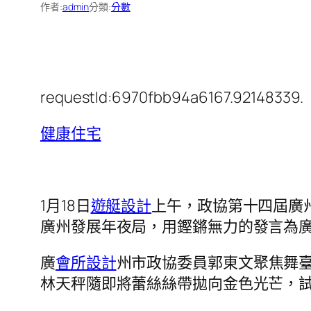
作者:
admin
分類:
分數
requestId:6970fbb94a6167.92148339.
健康住宅
1月18日
遊艇設計
上午，政協第十四屆廣
廣州發展年夜局，用鏗鏘無力的發言為廣
廣
會所設計
州市政協委員郭東文聚焦舞
林天秤隨即將蕾絲絲帶拋向金色光芒，