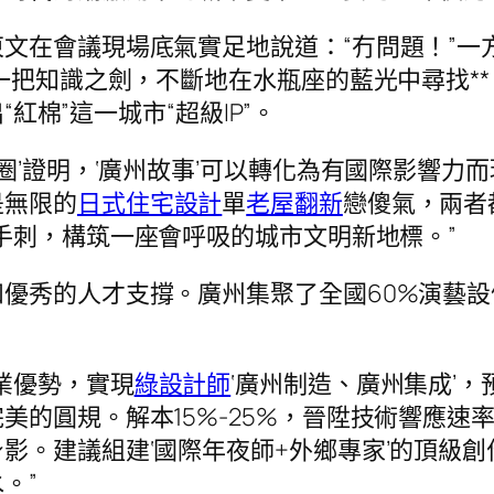
文在會議現場底氣實足地說道：“冇問題！”一
像一把知識之劍，不斷地在水瓶座的藍光中尋找*
“紅棉”這一城市“超級IP”。
圈’證明，‘廣州故事’可以轉化為有國際影響力而
是無限的
日式住宅設計
單
老屋翻新
戀傻氣，兩者
為手刺，構筑一座會呼吸的城市文明新地標。”
優秀的人才支撐。廣州集聚了全國60%演藝設
業優勢，實現
綠設計師
‘廣州制造、廣州集成’
美的圓規。解本15%-25%，晉陞技術響應速
影。建議組建‘國際年夜師+外鄉專家’的頂級
死水。”