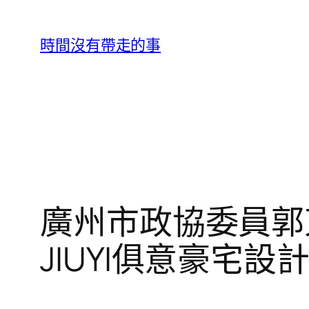
跳
至
時間沒有帶走的事
主
要
內
容
廣州市政協委員郭
JIUYI俱意豪宅