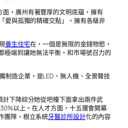
方面，廣州有著豐厚的文明底蘊，擁有
*「愛與孤獨的精確交點」。擁有各級非
現
養生住宅
在，一個是無限的金錢物慾，
都極端到讓她無法平衡。和市場號召力的
備制造企業，是LED、無人機、全景聲技
，預計下降綜分她從吧檯下面拿出兩件武
率30%以上。在人才方面，十五運會開幕
創作團隊，樹立系統
牙醫診所設計
化的內容