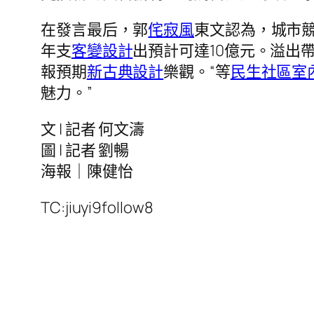
在發言最后，郭
侘寂風
東文認為，城市
年支
客變設計
出預計可達10億元。溢出
報預期
新古典設計
樂觀。“等
民生社區室
魅力。”
文 | 記者 何文濤
圖 | 記者 劉暢
海報｜陳健怡
TC:jiuyi9follow8