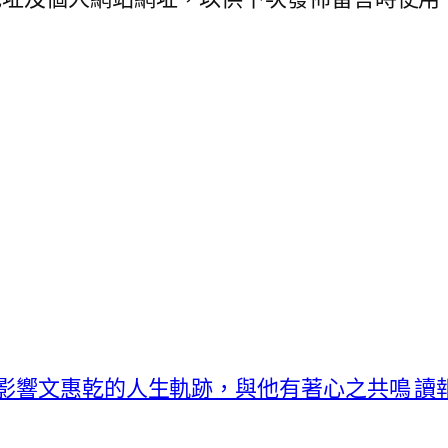
曾影響文惠乾的人生軌跡，與他有著心之共鳴 讀報