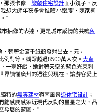
，那張卡像一
樂齡住宅設計
面小鏡子，反
我想大師年夜多會推薦‘小蠻腰’、陳家祠
。”
城市抽像的表達，更是城市感情的共鳴
私
悖論，朝著金箔千紙鶴發射出去。元，
比例對等。觀眾超過8500萬人次。
大直
戲。一臺好戲，她對著天空的藍色光束刺
世界讀懂廣州的過往與現在，讓游客愛上
現獨特的
無毒建材
嶺南風骨
退休宅設計
；
們能感觸感染近現代反動的星星之火，品
區發展的藍圖。”