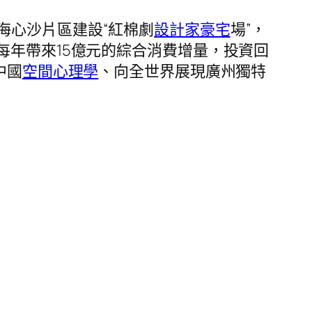
海心沙片區建設“紅棉劇
設計家豪宅
場”，
每年帶來15億元的綜合消費增量，投資回
中國
空間心理學
、向全世界展現廣州獨特