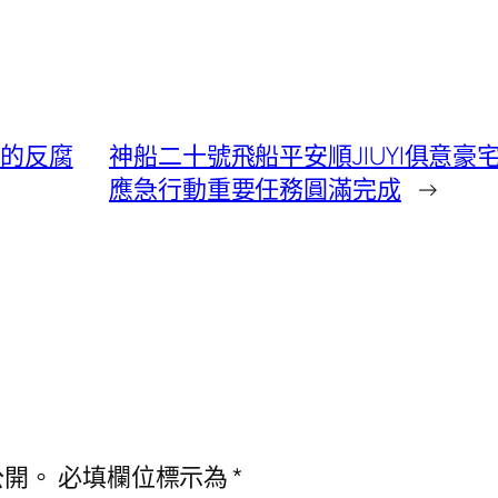
疾的反腐
神船二十號飛船平安順JIUYI俱意
應急行動重要任務圓滿完成
→
公開。
必填欄位標示為
*