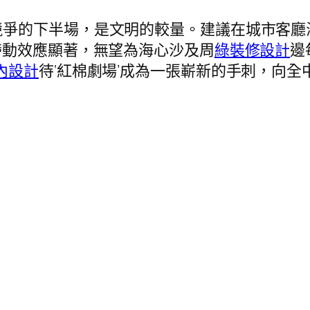
競爭的下半場，是文明的較量。建議在城市客廳
帶動效應顯著，無望為海心沙及周
綠裝修設計
邊
內設計
待‘紅棉劇場’成為一張嶄新的手刺，向全