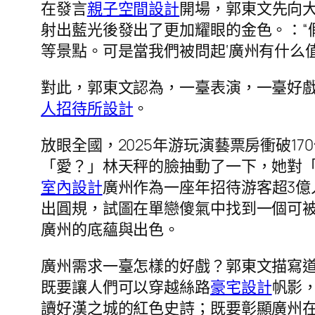
在發言
親子空間設計
開場，郭東文先向
射出藍光後發出了更加耀眼的金色。：“
等景點。可是當我們被問起‘廣州有什么
對此，郭東文認為，一臺表演，一臺好
人招待所設計
。
放眼全國，2025年游玩演藝票房衝破
「愛？」林天秤的臉抽動了一下，她對
室內設計
廣州作為一座年招待游客超3億
出圓規，試圖在單戀傻氣中找到一個可
廣州的底蘊與出色。
廣州需求一臺怎樣的好戲？郭東文描寫道
既要讓人們可以穿越絲路
豪宅設計
帆影
讀好漢之城的紅色史詩；既要彰顯廣州在