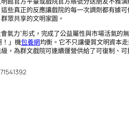
文明館官方平臺或戲院官方賬號分送朋友不雅演
。這些真正的反應讓戲院的每一次調劑都有據可
、群眾共享的文明家園。
社會氣力”形式，完成了公益屬性與市場活氣的
啊！」機
包養網
均衡。它不只讓優質文明資本走
級，為群文戲院可連續運營供給了可復制、可推
71541392