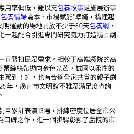
應用率偏低，難以充
包養故事
足施展辦事
益
包養情婦
為本、市場賦能”準繩，構建起
文明運動的場地開放不少于80天
包養網
，
化一起配合引進專門研究氣力打造精品劇
一直緊扣民眾需求。相較于高端戲院的高
即將蕾絲絲帶拋向金色光芒，試圖以柔性的
主駕到！》，也有合適全家共賞的親子劇
25年，廣州市文明館不雅眾滿足度查詢
。
劇目累計表演13場，排練密度位居全市公
成為口碑之作，進一個步驟彰顯了戲院的市