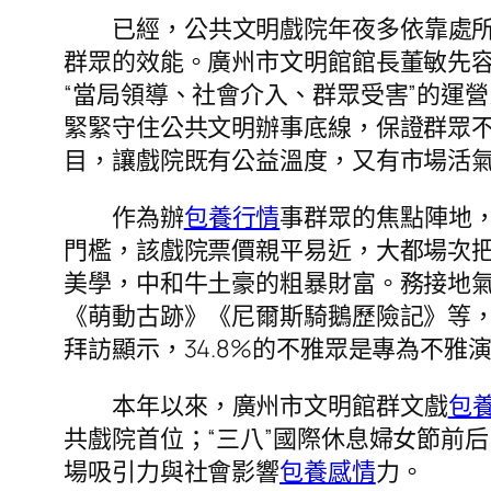
已經，公共文明戲院年夜多依靠處
群眾的效能。廣州市文明館館長董敏先容
“當局領導、社會介入、群眾受害”的運
緊緊守住公共文明辦事底線，保證群眾
目，讓戲院既有公益溫度，又有市場活
作為辦
包養行情
事群眾的焦點陣地
門檻，該戲院票價親平易近，大都場次把
美學，中和牛土豪的粗暴財富。務接地
《萌動古跡》《尼爾斯騎鵝歷險記》等，
拜訪顯示，34.8%的不雅眾是專為不
本年以來，廣州市文明館群文戲
包
共戲院首位；“三八”國際休息婦女節前
場吸引力與社會影響
包養感情
力。