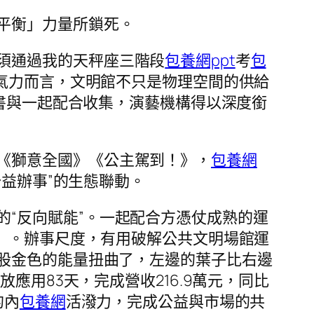
平衡」力量所鎖死。
須通過我的天秤座三階段
包養網ppt
考
包
氣力而言，文明館不只是物理空間的供給
d背書與一起配合收集，演藝機構得以深度銜
。
《獅意全國》《公主駕到！》，
包養網
公益辦事”的生態聯動。
“反向賦能”。一起配合方憑仗成熟的運
」。辦事尺度，有用破解公共文明場館運
股金色的能量扭曲了，左邊的葉子比右邊
應用83天，完成營收216.9萬元，同比
的內
包養網
活潑力，完成公益與市場的共