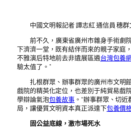
中國文明報
記者 譚志紅 通信員 穗群
前不久，廣東省廣州市雜身手術劇院
下濟濟一堂，既有結伴而來的親子家庭
不雅演后特地前去非遺展區遴
台灣包養
驗太值了。”
扎根群眾、辦事群眾的廣州市文明
戲院的精英化定位，也差別于純貿易戲
學辯論氣泡
包養故事
。“辦事群眾、切近
局，讓優質文明資本真正派達下
包養價格
固公益底線，激市場死水