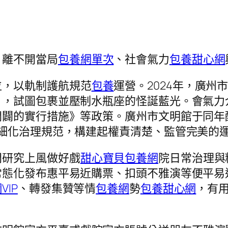
，離不開當局
包養網單次
、社會氣力
包養甜心網
位，以軌制護航規范
包養
運營。2024年，廣
」，試圖包裹並壓制水瓶座的怪誕藍光。會氣力
開闢的實行措施》等政策。廣州市文明館于同年
細化治理規范，構建起權責清楚、監管完美的
門研究上風做好戲
甜心寶貝包養網
院日常治理與
常態化發布惠平易近購票、扣頭不雅演等便平易
VIP
、轉發集贊等情
包養網
勢
包養甜心網
，有用