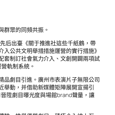
與群眾的同頻共振。
州市先后出臺《關于推進社這些千紙鶴，帶
介入公共文明舉措措施運營的實行措施》
配套制訂社會氣力介入、文創開闢兩項試
運營軌制系統。
精品劇目引進。廣州市表演片子無限公司
近舉動，并借助新媒體矩陣展開宣揚引
晉陞劇目曝光度與場館brand聲量，讓