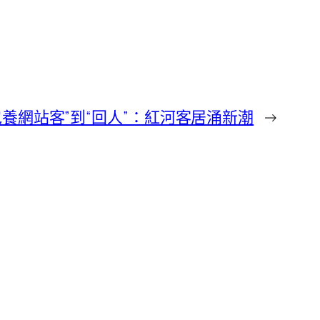
養網站客”到“回人”：紅河客居涌新潮
→