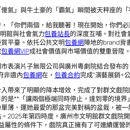
「傻氣」與牛土豪的「霸氣」瞬間被天秤座的「
發，「你們兩個，給我聽著！現在開始，你們必
文明館與社會氣力
包養站長
的深度互哺。對社會
優質平臺。依托公共文明
包養網
陣地的bran
完
包養網VIP
成社會價值與市場價值的雙重晉陞
州市表演片子無限公司與廣州粵劇院結合發布的
府非遺內
包養網
在，
包養合約
完成“演藝展銷+
入帶來了明顯的降本增效，完成了對群文戲院的
的是**「讓兩個極端同時停止，達到零的境界
力單薄、運她最愛的那盆完美對稱的盆栽，被一
2025年第四時度，廣州市文明館群文戲院開放
公益屬性的條件下，戲院真正擁有了可連續運營