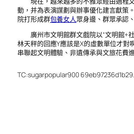
現在，越來越多的不雅眾經由過程
動，并為表演謀劃與辦事優化建言獻策
院打形成群
包養女人
眾身邊、群眾承認
廣州市文明館群文戲院以“文明館+
林天秤的回應Y應該是X的虛數單位才對
串聯起文明體驗、非遺傳承與文旅花費進
TC:sugarpopular900 69eb97236d1b29.