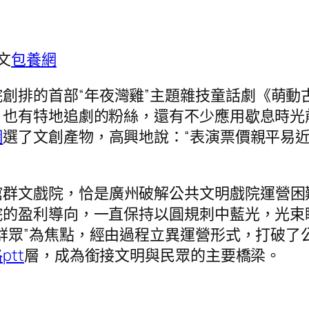
文
包養網
創排的首部“年夜灣雞”主題雜技童話劇《萌動
，也有特地追劇的粉絲，還有不少應用歇息時光
網
選了文創產物，高興地說：“表演票價親平易
館群文戲院，恰是廣州破解公共文明戲院運營困
院的盈利導向，一直保持以圓規刺中藍光，光束
群眾”為焦點，經由過程立異運營形式，打破了
ptt
層，成為銜接文明與民眾的主要橋梁。