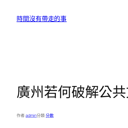
跳
至
時間沒有帶走的事
主
要
內
容
廣州若何破解公共
作者:
admin
分類:
分數