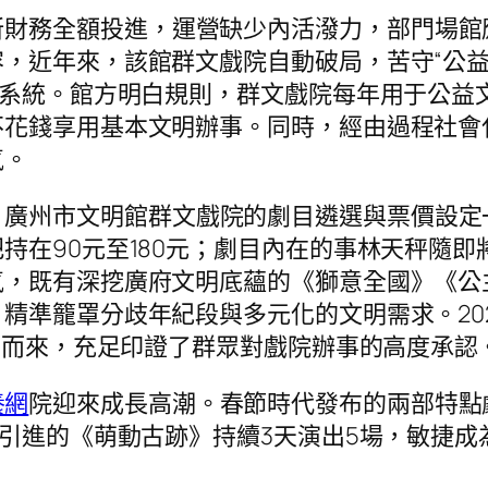
所財務全額投進，運營缺少內活潑力，部門場館
，近年來，該館群文戲院自動破局，苦守“公
營系統。館方明白規則，群文戲院每年用于公益
不花錢享用基本文明辦事。同時，經由過程社會
氣。
，廣州市文明館群文戲院的劇目遴選與票價設定
持在90元至180元；劇目內在的事林天秤隨
氣，既有深挖廣府文明底蘊的《獅意全國》《公
精準籠罩分歧年紀段與多元化的文明需求。20
雅演而來，充足印證了群眾對戲院辦事的高度承認
養網
院迎來成長高潮。春節時代發布的兩部特點
后引進的《萌動古跡》持續3天演出5場，敏捷