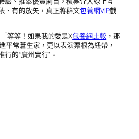
體驗、推舉優質劇目，積極介入線上互
依、有的放矢，真正將群文
包養網VIP
戲
無「等等！如果我的愛是X
包養網比較
，那
進平常蒼生家，更以表演票根為紐帶，
行的“廣州實行”。