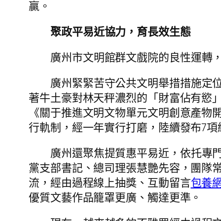
贏。
聚政平易近協力，育長效生態
廣州市文明館群文戲院的良性運轉
廣州緊緊苦守公共文明舉措措施定
著牛土豪對林天秤濃烈的「財富佔有慾
《關于推進文明文物單元文明創意產物
行軌制，經一年實行打磨，陸續發布7項
廣州還聚焦提質惠平易近，依托專
黨支部書記、總司理張慧艷先容，團隊
流，經由過程線上抽獎、互動留言
包養網
優質文藝作品籠罩更廣、觸達更準。