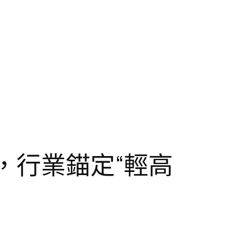
幕，行業錨定“輕高