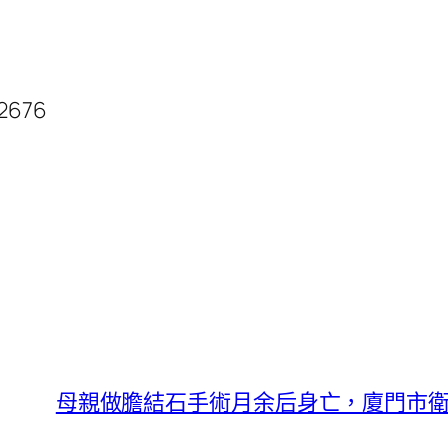
02676
母親做膽結石手術月余后身亡，廈門市衛健