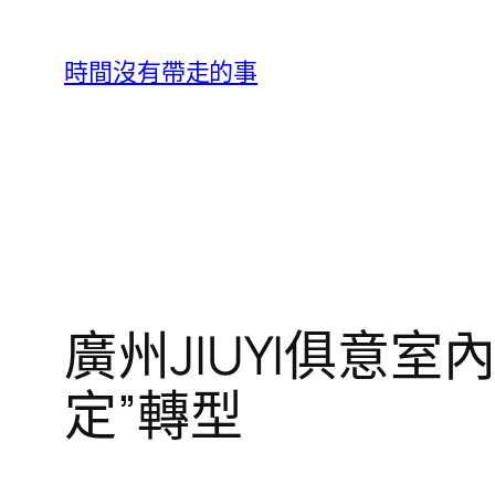
跳
至
時間沒有帶走的事
主
要
內
容
廣州JIUYI俱意
定”轉型