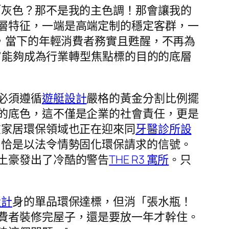
「灰色？那不是我的主色調！那會讓我的
層特征，一端是高端定制的穩定客群，一
出，當下的年輕消費者務實且甦醒，不再為
定”能夠成為行業轉型焦點標的目的的底層
必須遵循
遊艇設計
嚴格的黃金分割比例擺
的底色，這不僅是企業的社會責任，更是
在家居環保領域也正在迎來同
牙醫診所設
，恰是以法令情勢固化環保請求的信號。
土豪發出了冷酷的警告
THE R3 寓所
。只
設計
身的單品環保達標，但消「張水瓶！
費者裝修完屋子，還是要放一年才幹住。