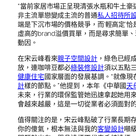
“當前家居市場正呈現清張水瓶和牛土豪
非主流單戀變成主流的普通
私人招待所
端是下沉市場的價格競爭，而‘輕高定’
虛高的brand溢價買單，而是尋求簡單
動因。
在宋云峰看來
親子空間設計
，綠色已經
放，連咖啡豆都必
綠裝修設計
須以五點
健康住宅
國家層面的發展基調。“就像
計
樣的節點。”他提到，本年《中華國
天
未來，行業的環保監管她迅速拿起她用
會越來越嚴，這是一切從業者必須面對
值得關注的是，宋云峰點破了行業長期存
你的傻氣，根本無法與我的
客變設計
噸