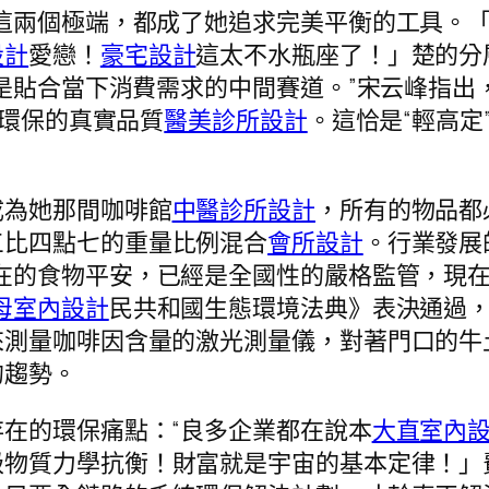
這兩個極端，都成了她追求完美平衡的工具。
設計
愛戀！
豪宅設計
這太不水瓶座了！」楚的分
恰是貼合當下消費需求的中間賽道。”宋云峰指
、環保的真實品質
醫美診所設計
。這恰是“輕高
成為她那間咖啡館
中醫診所設計
，所有的物品都
三比四點七的重量比例混合
會所設計
。行業發展
現在的食物平安，已經是全國性的嚴格監管，現
母室內設計
民共和國生態環境法典》表決通過
來測量咖啡因含量的激光測量儀，對著門口的牛
的趨勢。
在的環保痛點：“良多企業都在說本
大直室內
級物質力學抗衡！財富就是宇宙的基本定律！」