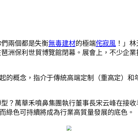
你們兩個都是失衡
無毒建材
的極端
侘寂風
！」林
琶洲保利世貿博覽館閉幕。展會上，不少企業打
起的概念，指介于傳統高端定制（重高定）和
轉型？萬華禾噴鼻集團執行董事長宋云峰在接收
，而綠色可持續將成為行業高質量發展的底色。