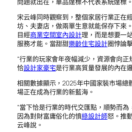
問題就出在，單品達標不代表系統達標。
宋云峰同時觀察到，整個家居行業正在經
坊、夫妻店，做兩單生意就能保存下來。
目經
商業空間室內設計
理，而是想要一
服務才能。當甜甜
樂齡住宅設計
圈悖論
“行業的玩家會年夜幅減少，資源會向正
恰
設計家豪宅
是行業高質量發展的內在邏
相關數據顯示，2025年中國家裝市場總
場正在成為行業的新藍海。
“當下恰是行業的時代交匯點，順勢而為
因為對財富庸俗化的憤
綠設計師
怒。推動
云峰說。