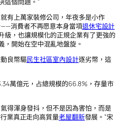
決這個問題。”
，就有上萬家裝修公司，年夜多是小作
——消費者不再愿意本身當項
退休宅設計
升級，也讓規模化的正規企業有了更強的
義，開始在空中混亂地盤旋。
推動良幣驅
民生社區室內設計
逐劣幣，這
34萬億元，占總規模的66.8%，存量市
，氣得渾身發抖，但不是因為害怕，而是
居行業真正走向高質量
老屋翻新
發展。”宋