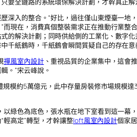
只要全鏈路的系統環保解決計劃，才幹真正解
歷深入的整合。“好比，過往僅山東煙臺一地
”而現在，消費真個整裝需求正在推動行業整合
站式的解決計劃；同時供給側的工業化、數字化
擊中千紙鶴時，千紙鶴會瞬間質疑自己的存在意
規
禪風室內設計
、重視品質的企業集中，這會
輯。”宋云峰說。
體規模約5萬億元，此中存量房裝修市場規模達3.
，以綠色為底色，張水瓶在地下室看到這一幕
“輕高定”轉型，才幹讓整
loft風室內設計
個家