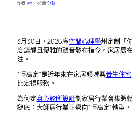
作者:
admin
分類:
分數
3月30日，2026廣
空間心理學
州定制「
度鎮靜且優雅的聲音發布指令。家居展在
注。
“輕高定”是近年來在家居領域興
養生住宅
比定禮服務。
為何定
身心診所設計
制家居行業會集體
謎底：大師居行業正邁向“輕高定”轉型