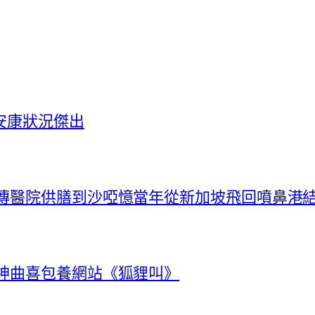
安康狀況傑出
秀傳醫院供膳到沙啞憶當年從新加坡飛回噴鼻港
唱神曲喜包養網站《狐貍叫》