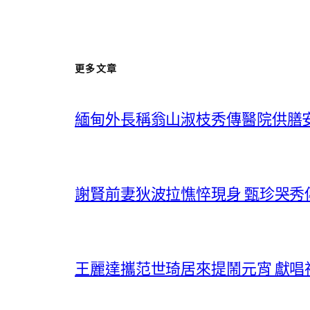
更多文章
緬甸外長稱翁山淑枝秀傳醫院供膳
謝賢前妻狄波拉憔悴現身 甄珍哭
王麗達攜范世琦居來提鬧元宵 獻