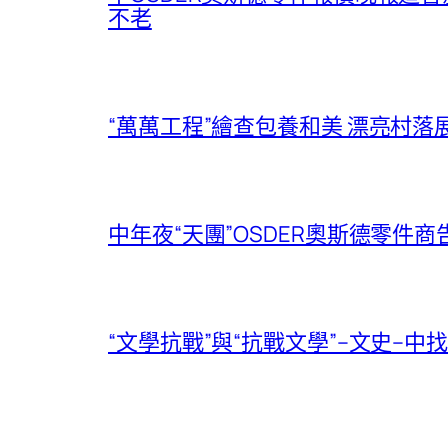
不老
“萬萬工程”繪查包養和美 漂亮村
中年夜“天團”OSDER奧斯德零
“文學抗戰”與“抗戰文學”–文史–