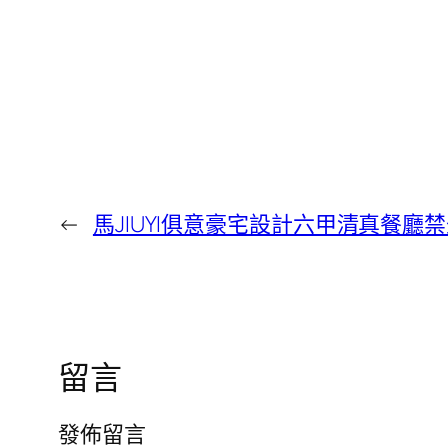
←
馬JIUYI俱意豪宅設計六甲清真餐廳
留言
發佈留言