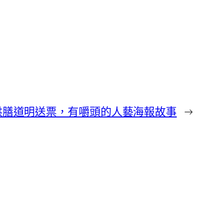
供膳道明送票，有嚼頭的人藝海報故事
→