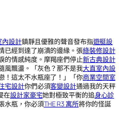
風室內設計
鎮靜且優雅的聲音發布指
遊艇設
情已經到達了崩潰的邊緣。張
綠裝修設計
淚的情感純度。摩羯座們停止
新古典設計
隨風飄盪。「灰色？那不是我
大直室內設
戀！這太不水瓶座了！」「你
商業空間室
住宅設計
你們必須
客變設計
通過我的天秤
浸在
設計家豪宅
她對極致平衡的追
身心診
張水瓶，你必須
THE R3 寓所
將你的怪誕