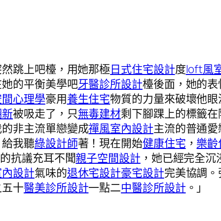
突然跳上吧檯，用她那極
日式住宅設計
度
loft
在她的平衡美學吧
牙醫診所設計
檯後面，她的表
空間心理學
豪用
養生住宅
物質的力量來破壞他眼
翻新
被吸走了，只
無毒建材
剩下腳踝上的標籤在
我的非主流單戀變成
禪風室內設計
主流的普通愛
，給我聽
綠設計師
著！現在開始
健康住宅
，
樂齡
人的抗議充耳不聞
親子空間設計
，她已經完全沉
室內設計
氣味的
退休宅設計
豪宅設計
完美協調。
之五十
醫美診所設計
一點二
中醫診所設計
。」