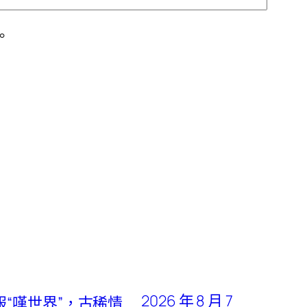
。
2026 年 8 月 7
“嘆世界”，古稀情