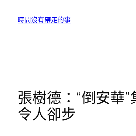
跳
至
時間沒有帶走的事
主
要
內
容
張樹德：“倒安華”
令人卻步