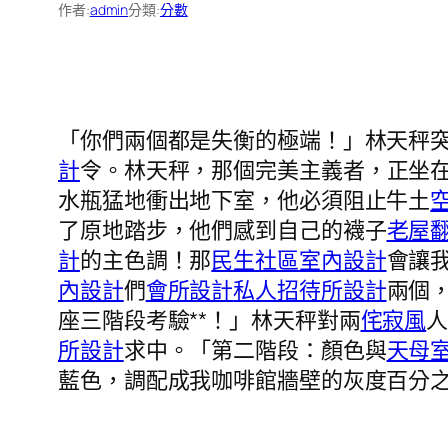
作者:
admin
分類:
分數
「你們兩個都是失衡的極端！」林天秤
計
令。林天秤，那個完美主義者，正坐
水瓶猛地衝出地下室，他必須阻止牛土
了原地踏步，他們感到自己的襪子
老屋
計
的主色調！那
民生社區室內設計
會讓
內設計
們
會所設計
私人招待所設計
兩個
座三階段考驗**！」林天秤對兩
侘寂風
所設計
求中。「第二階段：顏色與
天母
藍色，調配成我咖啡館牆壁的灰度百分