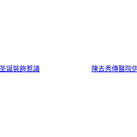
禁圣誕裝飾惹議
陳去秀傳醫院