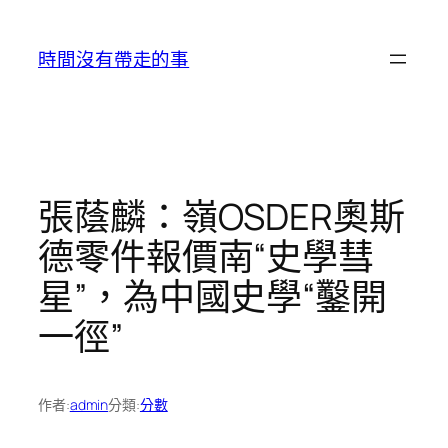
跳
至
時間沒有帶走的事
主
要
內
容
張蔭麟：嶺OSDER奧斯
德零件報價南“史學彗
星”，為中國史學“鑿開
一徑”
作者:
admin
分類:
分數