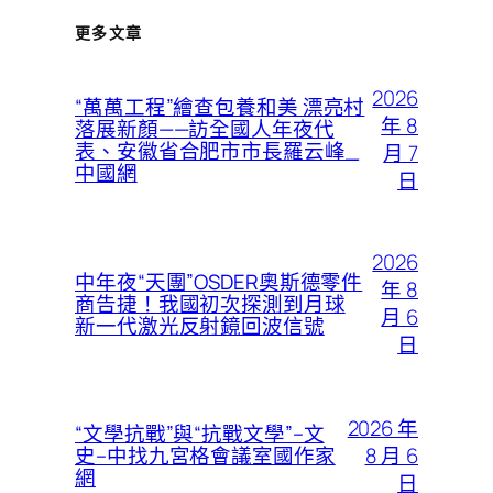
更多文章
2026
“萬萬工程”繪查包養和美 漂亮村
年 8
落展新顏——訪全國人年夜代
表、安徽省合肥市市長羅云峰_
月 7
中國網
日
2026
中年夜“天團”OSDER奧斯德零件
年 8
商告捷！我國初次探測到月球
月 6
新一代激光反射鏡回波信號
日
2026 年
“文學抗戰”與“抗戰文學”–文
8 月 6
史–中找九宮格會議室國作家
網
日