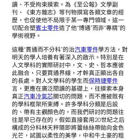
讀、不受拘束摸索。為《至公報》文學副
刊、《東方雜志》等刊物撰寫各類文章的經
歷，也促使他不局限于某一專門領域。這一
切配合塑
賓士零件
造了他“博通”而非“專精”的
學術視野。
這種“貫通而不分科”的治
汽車零件
學方法，對
明天的學人培養有著深入的啟示。特別是在
人文學科的實際研討中，文、史、哲本應彼
此融合，只要買通界線，才幹真正顯出各自
的長處。對人文學科的學生而
保時捷零件
言，更應在廣泛閱讀的基礎上，往摸索本身
真正
汽車冷氣芯
關切的問題，而不應被既有
的學科框架所束縛。許多學科分類是后設
的、帶有主觀顏色的，而我們研討的問題往
往是早已存在的。假如直接套用20世紀之后
構成的分科林天秤隨即將蕾絲絲帶拋向金色
光芒，試圖以柔性的美學，中和牛土豪的粗