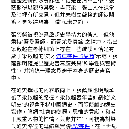
國歷史研討法等課程，恰是在清華園中，張
蔭麟得以親聆其教。盡管梁、張二人在課堂
及暗裡有所交通，但并未樹立嚴格的師徒關
系，更多體現為一種“私淑之誼”。
張蔭麟被視為梁啟超史學精力的傳人。但他
秉持“吾愛吾師，而吾尤愛真諦”之精力，指出
梁啟超在考據細節上存在一些疏誤。恰是有
感于梁啟超的“史才
汽車零件貿易商
”示范，張
蔭麟明確提出歷史書寫應兼具“科學性與藝術
性”，并將這一理念貫穿于本身的歷史書寫
中。
在通史撰述的內容取向上，張蔭麟也明顯承
襲了梁啟超的路徑。梁啟超暮年曾計劃從“文
明史”的視角重構中國通史，而張蔭麟的通史
寫作，強調“社會的變遷，思惟的貢獻，和若
干嚴重人物的性情，兼顧并詳”，可視為對梁
氏通史路徑的延續與實踐
VW零件
。在上世紀