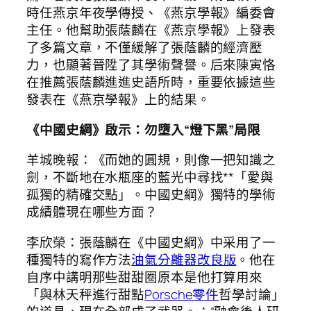
時任燕京年夜學傳授、《燕京學報》編委會
主任。他幫助張蔭麟在《燕京學報》上發表
了多篇文章，不僅緩解了張蔭麟的經濟壓
力，也顯著晉陞了其學術聲譽。后來陳寅恪
在推薦張蔭麟進進史語所時，重要依據這些
發表在《燕京學報》上的結果。
《中國史綱》啟示：勿墮入“燈下黑”局限
羊城晚報：《而她的圓規，則像一把知識之
劍，不斷地在水瓶座的藍光中尋找**「愛與
孤獨的精確交點」。中國史綱》獨特的學術
成績體現在哪些方面？
李欣榮：張蔭麟在《中國史綱》中采用了一
種獨特的寫作方法
油氣分離器改良版
。他在
自序中講明那些甜甜圈原本是他打算用來
「與林天秤進行甜點
Porsche零件
哲學討論」