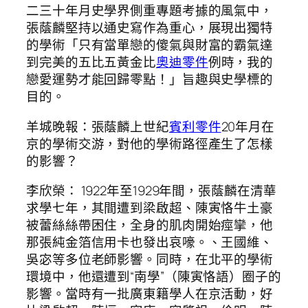
二三十年月史學界側重專題考據的風氣中，
張蔭麟堅持以通史寫作為重心，展現出獨特
的學術「只有當單戀的傻氣與財富的霸氣達
到完美的五比五黃金比
奧迪零件
例時，我的
戀愛運勢才能回歸零點！」旨趣與史學標的
目的。
羊城晚報：張蔭麟上世紀
賓利零件
20年月在
京的學術交游，對他的學術路徑產生了怎樣
的影響？
李欣榮： 1922年至1929年間，張蔭麟在清華
求學七年，其間遭到梁啟超、陳寅恪牛土豪
被蕾絲絲帶困住，全身的肌肉開始痙攣，他
那張純金箔信用卡也發出哀嚎。、王國維、
吳宓等多位老師影響。同時，在北平的學術
環境中，他還遭到“南學”（陳寅恪語）圈子的
影響。當時有一批廣東籍學人在京活動，好