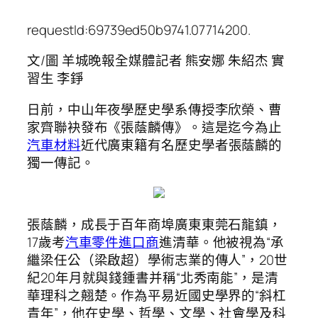
requestId:69739ed50b9741.07714200.
文/圖 羊城晚報全媒體記者 熊安娜 朱紹杰 實
習生 李錚
日前，中山年夜學歷史學系傳授李欣榮、曹
家齊聯袂發布《張蔭麟傳》。這是迄今為止
汽車材料
近代廣東籍有名歷史學者張蔭麟的
獨一傳記。
張蔭麟，成長于百年商埠廣東東莞石龍鎮，
17歲考
汽車零件進口商
進清華。他被視為“承
繼梁任公（梁啟超）學術志業的傳人”，20世
紀20年月就與錢鍾書并稱“北秀南能”，是清
華理科之翹楚。作為平易近國史學界的“斜杠
青年”，他在史學、哲學、文學、社會學及科