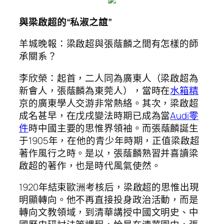
與梁啟超的“私淑之誼”
羊城晚報：梁啟超與張蔭麟之間有怎樣的師
承關系？
李欣榮：起首，二人同為廣東人（梁啟超為
新會人，張蔭麟為東莞人），當時在
水箱精
京的廣東學人交游非常熱絡。其次，梁啟超
成名甚早，在戊戌變法時期已成為當
Audi零
件
時中國主要的思惟界領袖。而張蔭麟誕生
于1905年，在他的青少年時期，正值梁啟超
著作風行之時。是以，張蔭麟熟習并喜讀梁
啟超的著作，也是時代風氣使然。
1920年結束歐洲考核后，梁啟超的思惟出現
明顯轉向。他不再直接投身政治活動，而是
轉向文教領域，到清華講授中國文明史、中