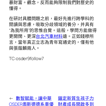
暴財富。觀念，反而能夠限制我們對歷史的
懂得。
在研討具體問題之前，最好先進行跨學科的
閱讀與思慮，吸取分歧領域的養分，并具有
“為我所用”的思惟自覺。這般，學問方能做得
更開闊、更深
台北汽車材料
遠。正如錢穆所
言，當年真正立志為青年寫通史的，僅有他
與張蔭麟兩人。
TC:osder9follow7
←
數智賦能，讓中華
錨定新質生孩子力
OSDER奧斯德德系車優
財產成長開啟多到