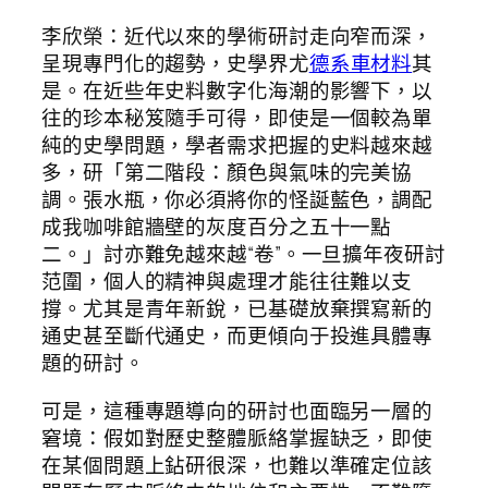
李欣榮：近代以來的學術研討走向窄而深，
呈現專門化的趨勢，史學界尤
德系車材料
其
是。在近些年史料數字化海潮的影響下，以
往的珍本秘笈隨手可得，即使是一個較為單
純的史學問題，學者需求把握的史料越來越
多，研「第二階段：顏色與氣味的完美協
調。張水瓶，你必須將你的怪誕藍色，調配
成我咖啡館牆壁的灰度百分之五十一點
二。」討亦難免越來越“卷”。一旦擴年夜研討
范圍，個人的精神與處理才能往往難以支
撐。尤其是青年新銳，已基礎放棄撰寫新的
通史甚至斷代通史，而更傾向于投進具體專
題的研討。
可是，這種專題導向的研討也面臨另一層的
窘境：假如對歷史整體脈絡掌握缺乏，即使
在某個問題上鉆研很深，也難以準確定位該