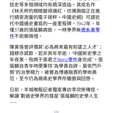
技史等多個領域均有精深造詣。其成名作
《林天秤的眼睛變得通紅，彷彿兩個正在進
行精密測量的電子磅秤。中國史綱》可謂近
代中國通史書寫的一座里程碑。1942年，年
僅37歲的張蔭麟病逝，一時學界無
德系車零
件
不扼腕憐惜。
陳寅恪曾評價其“必為將來最有盼望之人才”；
錢穆亦感歎，若非英年早逝，“中國新史學之
年夜業，殆將于張君之
Benz零件
身完成”。張
蔭麟自青年時便秉持“為學貴自辟，莫依門戶
側”的治學精力，被譽為博通融貫的學術典
范，至今仍為嶺南史學界所驕傲與回想。
日前，羊城晚報記者獨家專訪李欣榮傳授，
解讀“劃過史學界的彗星”張蔭麟的史學人生
——