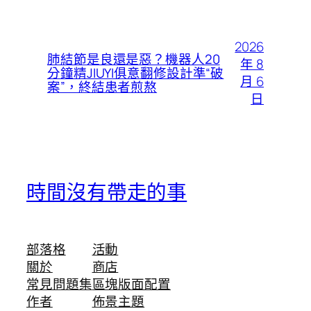
2026
肺結節是良還是惡？機器人20
年 8
分鐘精JIUYI俱意翻修設計準“破
月 6
案”，終結患者煎熬
日
時間沒有帶走的事
部落格
活動
關於
商店
常見問題集
區塊版面配置
作者
佈景主題