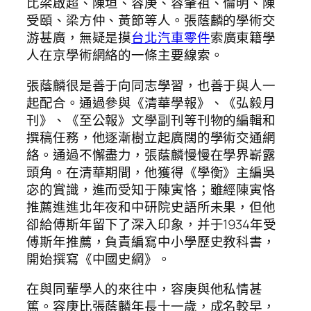
比梁啟超、陳垣、容庚、容肇祖、倫明、陳
受頤、梁方仲、黃節等人。張蔭麟的學術交
游甚廣，無疑是摸
台北汽車零件
索廣東籍學
人在京學術網絡的一條主要線索。
張蔭麟很是善于向同志學習，也善于與人一
起配合。通過參與《清華學報》、《弘毅月
刊》、《至公報》文學副刊等刊物的編輯和
撰稿任務，他逐漸樹立起廣闊的學術交通網
絡。通過不懈盡力，張蔭麟慢慢在學界嶄露
頭角。在清華期間，他獲得《學衡》主編吳
宓的賞識，進而受知于陳寅恪；雖經陳寅恪
推薦進進北年夜和中研院史語所未果，但他
卻給傅斯年留下了深入印象，并于1934年受
傅斯年推薦，負責編寫中小學歷史教科書，
開始撰寫《中國史綱》。
在與同輩學人的來往中，容庚與他私情甚
篤。容庚比張蔭麟年長十一歲，成名較早，