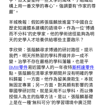
字，但又要堅持一些文學的風味，于組織結
構上用一番文學的專心”，強調要有“作家的尊
嚴”。
羊城晚報：假如將張蔭麟放進當下中國自立
歷史知識體系建構的語境中，作為一位“博通
而不分科”的史學家，他的學術途徑能夠為明
天的史學人才培養供給哪些主要啟示？
李欣榮：張蔭麟尋求博通的研討路徑，提示
我們，明天所熟習的學科界線并非一成不
變。治學不存在嚴格的學科藩籬，也是平
BMW零件
易近國學人的一年夜特
斯柯達零件
點。張蔭麟在清華求學期間并沒有明確的學
科歸屬：一方面，他作為留美庚款生，本就
無固定專業；另一方面，對其頗有影響的清
華國學研討院，就是采用不以學科，而以傳
授個人為主的指導方法。是以，張蔭麟基礎
上是在一種“無科可分”的學習環境中廣泛閱