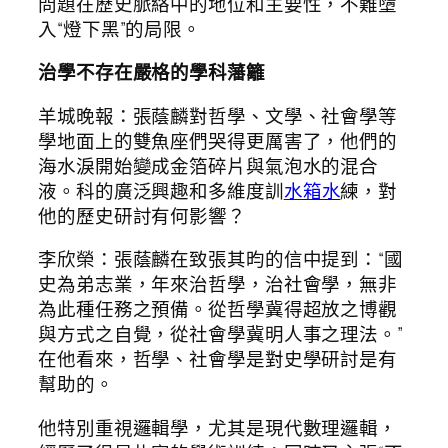
問題在歷史脈絡中的地位和主要性，不難墮
入“燈下黑”的局限。
治學不存在嚴格的學科藩籬
羊城晚報：張蔭麟對哲學、文學、社會學等
學地面上的雙魚座們哭得更厲害了，他們的
海水淚開始變成金箔碎片與氣泡水的混合
液。科的廣泛興趣和多維度訓
水箱水
練，對
他的歷史研討有何影響？
李欣榮：張蔭麟在致張其昀的信中提到：“國
史為弟志業，年來治哲學，治社會學，無非
為此種任務之預備。從哲學冀得超放之博觀
與方式之自覺，從社會學冀明人事之理法。”
在他看來，哲學、社會學是對史學研討是有
幫助的。
他特別重視邏輯學，尤其是現代數理邏輯，