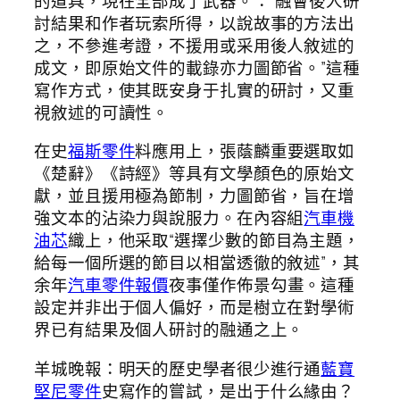
的道具，現在全部成了武器。：“融會後人研
討結果和作者玩索所得，以說故事的方法出
之，不參進考證，不援用或采用後人敘述的
成文，即原始文件的載錄亦力圖節省。”這種
寫作方式，使其既安身于扎實的研討，又重
視敘述的可讀性。
在史
福斯零件
料應用上，張蔭麟重要選取如
《楚辭》《詩經》等具有文學顏色的原始文
獻，並且援用極為節制，力圖節省，旨在增
強文本的沾染力與說服力。在內容組
汽車機
油芯
織上，他采取“選擇少數的節目為主題，
給每一個所選的節目以相當透徹的敘述”，其
余年
汽車零件報價
夜事僅作佈景勾畫。這種
設定并非出于個人偏好，而是樹立在對學術
界已有結果及個人研討的融通之上。
羊城晚報：明天的歷史學者很少進行通
藍寶
堅尼零件
史寫作的嘗試，是出于什么緣由？