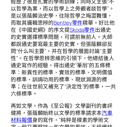
經歷了很是扎實的學術訓練；同時又主張“不
以哲學為業，而以哲學上之旁觀者談哲學”。
是以張蔭麟治史學，往除哲學之晦澀難懂，
而取其邏輯思辨的
Bentley零件
精華。好比他
在《中國史綱》的序文提
Skoda零件
出通史
的史實選擇標準問題，可謂前無前人。大師
都說通史要寫最主要的史實，但張蔭麟卻反
問“什么叫主要”，并在哲學的層面討論“主要
性”。在哲學思辨思維的引領下，他總結後人
通史寫作的經驗，得出通史“筆削”的五條標
準：新異性的標準、實效的標準、文明價值
的標準、訓誨功用的標準、現狀淵源的標
準；在往世前又補充了“決定性”的標準，一共
六條標準。
再如文學。作為《至公報》文學副刊的書評
健將，張蔭麟始終以文學的標準請求本
汽車
材料報價
身的寫作，“純粹是樸素的學術文