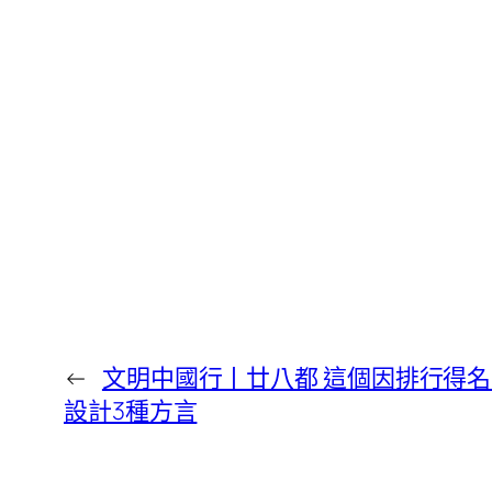
←
文明中國行丨廿八都 這個因排行得名的
設計3種方言