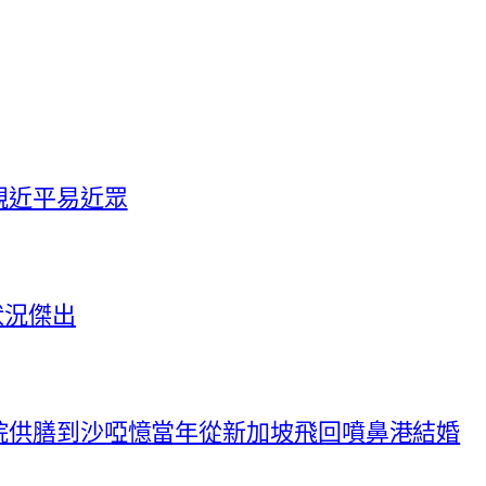
親近平易近眾
狀況傑出
院供膳到沙啞憶當年從新加坡飛回噴鼻港結婚