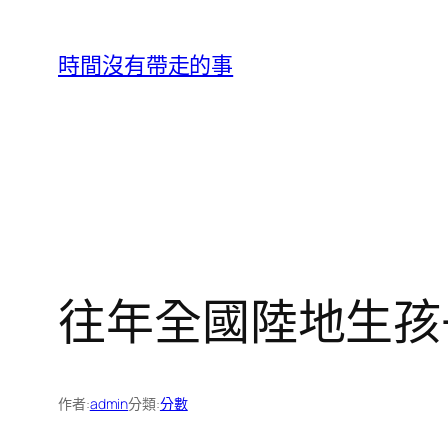
跳
至
時間沒有帶走的事
主
要
內
容
往年全國陸地生孩
作者:
admin
分類:
分數