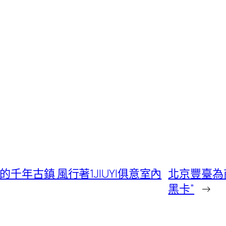
千年古鎮 風行著1JIUYI俱意室內
北京豐臺為
黑卡”
→