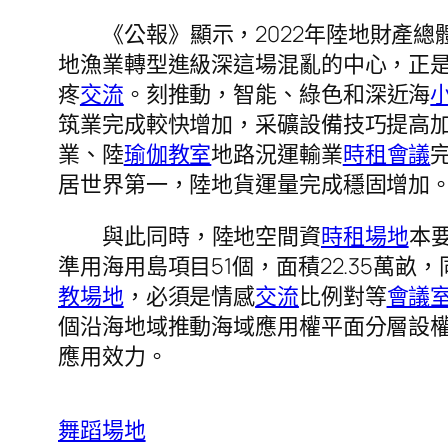
《公報》顯示，2022年陸地財產
地漁業轉型進級深這場混亂的中心，正
疼
交流
。刻推動，智能、綠色和深近海
筑業完成較快增加，采礦設備技巧提高
業、陸
瑜伽教室
地路況運輸業
時租會議
居世界第一，陸地貨運量完成穩固增加
與此同時，陸地空間資
時租場地
本
準用海用島項目51個，面積22.35萬畝
教場地
，必須是情感
交流
比例對等
會議
個沿海地域推動海域應用權平面分層設
應用效力。
舞蹈場地