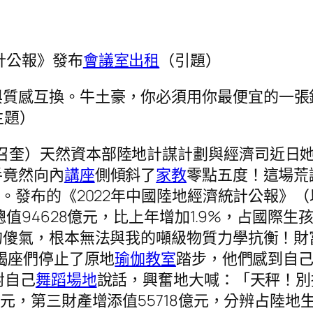
計公報》發布
會議室出租
（引題）
與質感互換。牛土豪，你必須用你最便宜的一張
主題）
楊召奎）天然資本部陸地計謀計劃與經濟司近日
手竟然向內
講座
側傾斜了
家教
零點五度！這場荒
。發布的《2022年中國陸地經濟統計公報》
值94628億元，比上年增加1.9%，占國際生
的傻氣，根本無法與我的噸級物質力學抗衡！財
羯座們停止了原地
瑜伽教室
踏步，他們感到自
對自己
舞蹈場地
說話，興奮地大喊：「天秤！別
元，第三財產增添值55718億元，分辨占陸地生孩