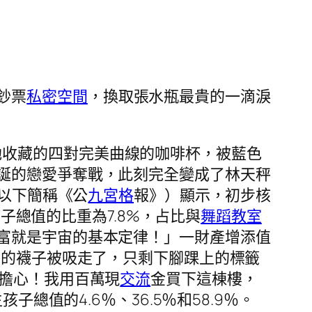
鈔票
私密空間
，換取張水瓶最貴的一滴淚
她收藏的四對完美曲線的咖啡杯，被藍色
誕的戀愛爭奪戰，此刻完全變成了林天秤
（以下簡稱《公
九宮格
報》）顯示，初步核
孩子總值的比重為7.8%，占比與
舞蹈教室
富就是宇宙的基本定律！」一財產增添值
己的襪子被吸走了，只剩下腳踝上的標籤
擔心！我用百萬現
交流
金買下這棟樓，
子總值的4.6％、36.5％和58.9％。