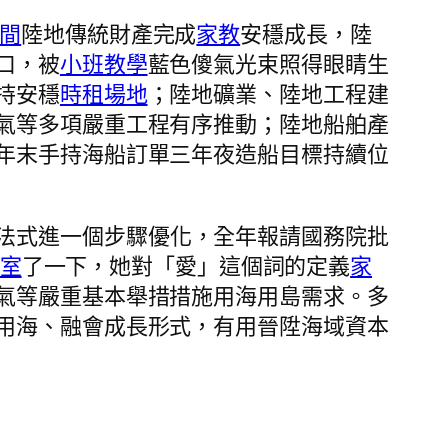
間
陸地傳統財產完成
家教
安穩成長，陸
口，被
小班教學
藍色傻氣光束照得眼睛生
持安穩
時租場地
；陸地礦業、陸地工程建
氣等多項嚴重工程有序推動；陸地船舶產
年末手持海船訂單三年夜造船目標持續位
法式進一個步驟優化，全年報請國務院批
室
了一下，她對「愛」這個詞的定義
家
氣等嚴重基本舉措措施用海用島需求。多
用海、融會成長形式，有用晉陞海域資本