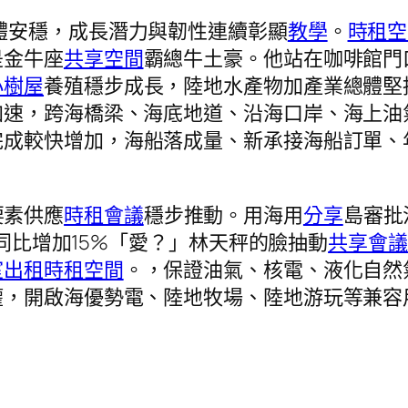
總體安穩，成長潛力與韌性連續彰顯
教學
。
時租空
是金牛座
共享空間
霸總牛土豪。他站在咖啡館門
小樹屋
養殖穩步成長，陸地水產物加產業總體堅
加速，跨海橋梁、海底地道、沿海口岸、海上油
完成較快增加，海船落成量、新承接海船訂單、
。
要素供應
時租會議
穩步推動。用海用
分享
島審批
，同比增加15%「愛？」林天秤的臉抽動
共享會議
室出租
時租空間
。，保證油氣、核電、液化自然
權，開啟海優勢電、陸地牧場、陸地游玩等兼容