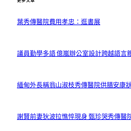
更多文章
葉秀傳醫院費用孝忠：逛書展
議員勤學多語 億嵐辦公室設計跨越語言
緬甸外長稱翁山淑枝秀傳醫院供膳安康
謝賢前妻狄波拉憔悴現身 甄珍哭秀傳醫