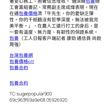
著安心務工、抱著信念增收。”通渭縣
包養
總
工會黨組書記、常務副主席成煒表現。現在
在通
包養價格
渭「牛先生，你的愛缺乏彈
性。你的千紙鶴沒有哲學深度，無法被我完
美平衡。」，在農人工遠行打工的身后，是
一套有溫度、無力度、有韌性的保證系統。
包養
（工人日報客戶端記者 康勁 通信員 尚銳
周強）
台灣包養網
包養價格ptt
包養合約
包養合約
TC:sugarpopular900
69c963f69a9e68.05926920