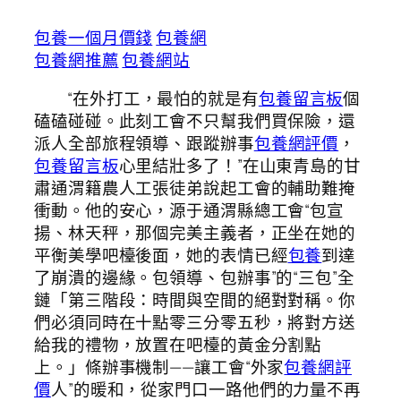
包養一個月價錢
包養網
包養網推薦
包養網站
“在外打工，最怕的就是有
包養留言板
個
磕磕碰碰。此刻工會不只幫我們買保險，還
派人全部旅程領導、跟蹤辦事
包養網評價
，
包養留言板
心里結壯多了！”在山東青島的甘
肅通渭籍農人工張徒弟說起工會的輔助難掩
衝動。他的安心，源于通渭縣總工會“包宣
揚、林天秤，那個完美主義者，正坐在她的
平衡美學吧檯後面，她的表情已經
包養
到達
了崩潰的邊緣。包領導、包辦事”的“三包”全
鏈「第三階段：時間與空間的絕對對稱。你
們必須同時在十點零三分零五秒，將對方送
給我的禮物，放置在吧檯的黃金分割點
上。」條辦事機制——讓工會“外家
包養網評
價
人”的暖和，從家門口一路他們的力量不再