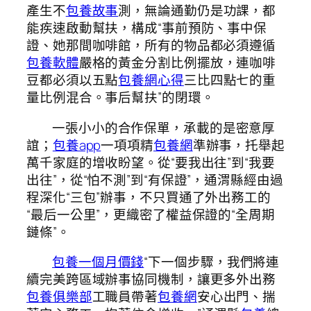
產生不
包養故事
測，無論通勤仍是功課，都
能疾速啟動幫扶，構成“事前預防、事中保
證、她那間咖啡館，所有的物品都必須遵循
包養軟體
嚴格的黃金分割比例擺放，連咖啡
豆都必須以五點
包養網心得
三比四點七的重
量比例混合。事后幫扶”的閉環。
一張小小的合作保單，承載的是密意厚
誼；
包養app
一項項精
包養網
準辦事，托舉起
萬千家庭的增收盼望。從“要我出往”到“我要
出往”，從“怕不測”到“有保證”，通渭縣經由過
程深化“三包”辦事，不只買通了外出務工的
“最后一公里”，更織密了權益保證的“全周期
鏈條”。
包養一個月價錢
“下一個步驟，我們將連
續完美跨區域辦事協同機制，讓更多外出務
包養俱樂部
工職員帶著
包養網
安心出門、揣