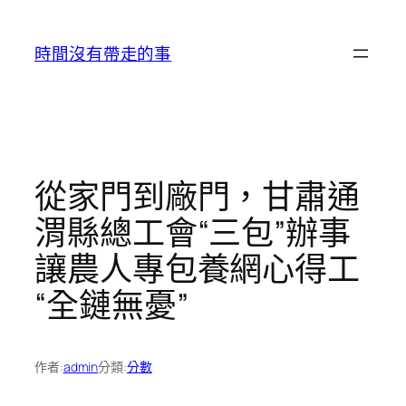
跳
至
時間沒有帶走的事
主
要
內
容
從家門到廠門，甘肅通
渭縣總工會“三包”辦事
讓農人專包養網心得工
“全鏈無憂”
作者:
admin
分類:
分數