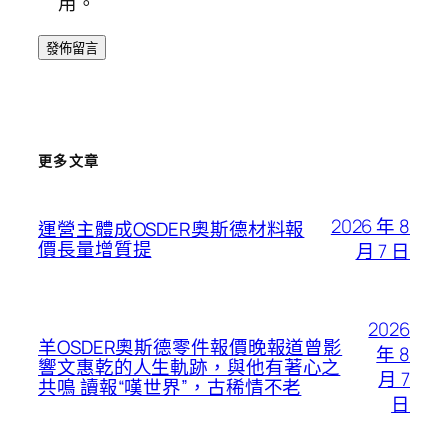
用。
更多文章
2026 年 8
運營主體成OSDER奧斯德材料報
價長量增質提
月 7 日
2026
羊OSDER奧斯德零件報價晚報道曾影
年 8
響文惠乾的人生軌跡，與他有著心之
月 7
共鳴 讀報“嘆世界”，古稀情不老
日