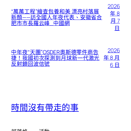
2026
“萬萬工程”繪查包養和美 漂亮村落展
年 8
新顏——訪全國人年夜代表、安徽省合
月 7
肥市市長羅云峰_中國網
日
2026
中年夜“天團”OSDER奧斯德零件商告
年 8 月
捷！我國初次探測到月球新一代激光
反射鏡回波信號
6 日
時間沒有帶走的事