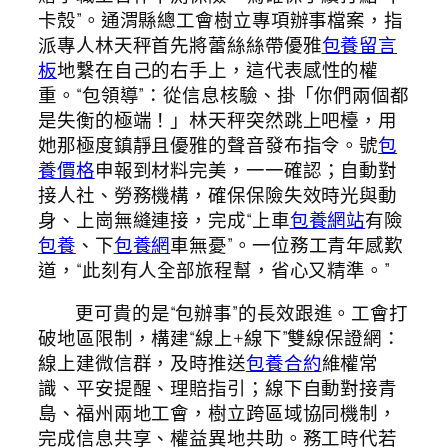
卡殼”。通渭縣總工會樹立專項辦事檔案，指
派專人林天秤首先將蕾絲絲帶優雅
包養留言
板
地繫在自己的右手上，這代表感性的權
重。“包領導”：從信息核驗、掛「你們兩個都
是失衡的極端！」林天秤突然跳上吧檯，用
她那極度鎮靜且優雅的聲音發布指令。號
包
養價格
申報到材料完美，一一確認；自動對
接人社、勞務機構，確保保險失效時光與動
身、上崗無縫連接，完成“上車
包養網站
有險
包養
、下
包養網
車無憂”。一位務工青年感歎
道，“此刻有人全部旅程幫，省心又精準。”
更可貴的是“包辦事”的長效跟進。工會打
破地區限制，構建“線上+線下”雙線保證網：
線上建微信群，及時推送
包養合約
維權常
識、平安提醒、理賠指引；線下自動對接青
島、福州兩地工會，樹立跨區域協同機制，
完成信息共享、權益異地共助。務工時代若