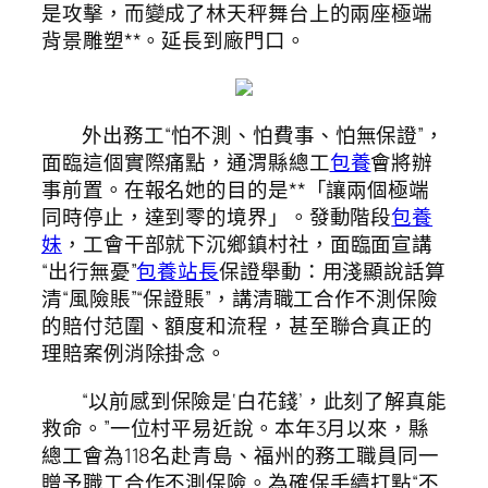
是攻擊，而變成了林天秤舞台上的兩座極端
背景雕塑**。延長到廠門口。
外出務工“怕不測、怕費事、怕無保證”，
面臨這個實際痛點，通渭縣總工
包養
會將辦
事前置。在報名她的目的是**「讓兩個極端
同時停止，達到零的境界」。發動階段
包養
妹
，工會干部就下沉鄉鎮村社，面臨面宣講
“出行無憂”
包養站長
保證舉動：用淺顯說話算
清“風險賬”“保證賬”，講清職工合作不測保險
的賠付范圍、額度和流程，甚至聯合真正的
理賠案例消除掛念。
“以前感到保險是‘白花錢’，此刻了解真能
救命。”一位村平易近說。本年3月以來，縣
總工會為118名赴青島、福州的務工職員同一
贈予職工合作不測保險。為確保手續打點“不