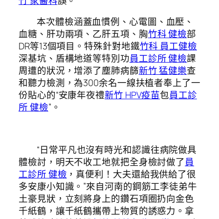
竹 家醫科
誤。
本次體檢涵蓋血慣例、心電圖、血壓、
血糖、肝功兩項、乙肝五項、胸
竹科 健檢
部
DR等13個項目。特殊針對地鐵
竹科 員工健檢
深基坑、盾構地道等特別功
員工診所 健檢
課
周遭的狀況，增添了塵肺病篩
新竹 猛健樂
查
和聽力檢測，為300余名一線扶植者奉上了一
份貼心的“安康年夜禮
新竹 HPV疫苗
包
員工診
所 健檢
”。
“日常平凡也沒有時光和認識往病院做具
體檢討，明天不收工地就把全身檢討做了
員
工診所 健檢
，真便利！大夫還給我供給了很
多安康小知識。”來自河南的鋼筋工李徒弟牛
土豪見狀，立刻將身上的鑽石項圈扔向金色
千紙鶴，讓千紙鶴攜帶上物質的誘惑力。拿