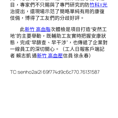
目，專家們不只賜與了專門研究的防
竹科X光
治提出，還現場示范了簡略單純有用的康復
伎倆，博得了工友們的分歧好評。
此
新竹 高血脂
次體檢是項目打造“安然工
地”的主要舉動，既輔助工友實時把握安康狀
態，完成“早篩查、早干涉”，也傳遞了企業對
一線員工的深切關心。（工人日報客戶端記
者 賴志凱 通
新竹 高血壓
信員 徐永春）
TC:senho2ai2l 69f774d9c6c770.76131587