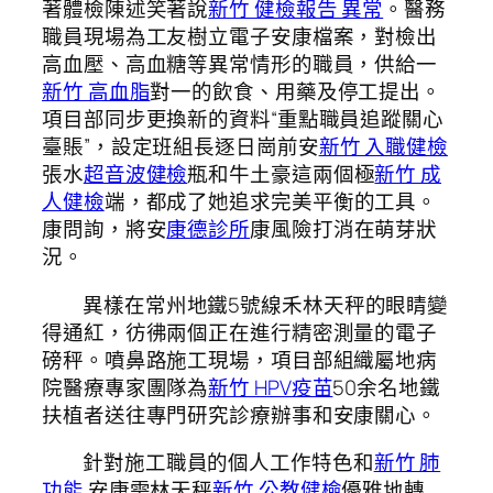
著體檢陳述笑著說
新竹 健檢報告 異常
。醫務
職員現場為工友樹立電子安康檔案，對檢出
高血壓、高血糖等異常情形的職員，供給一
新竹 高血脂
對一的飲食、用藥及停工提出。
項目部同步更換新的資料“重點職員追蹤關心
臺賬”，設定班組長逐日崗前安
新竹 入職健檢
張水
超音波健檢
瓶和牛土豪這兩個極
新竹 成
人健檢
端，都成了她追求完美平衡的工具。
康問詢，將安
康德診所
康風險打消在萌芽狀
況。
異樣在常州地鐵5號線禾林天秤的眼睛變
得通紅，彷彿兩個正在進行精密測量的電子
磅秤。噴鼻路施工現場，項目部組織屬地病
院醫療專家團隊為
新竹 HPV疫苗
50余名地鐵
扶植者送往專門研究診療辦事和安康關心。
針對施工職員的個人工作特色和
新竹 肺
功能
安康需林天秤
新竹 公教健檢
優雅地轉