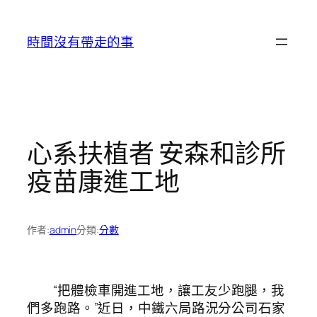
跳
至
時間沒有帶走的事
主
要
內
容
心系扶植者 安森和診所
疫苗康進工地
作者:
admin
分類:
分數
“把體檢車開進工地，讓工友少跑腿，我
們多跑路。”近日，中鐵六局路況分公司石家