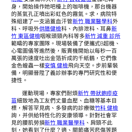
身，開始操作她吧檯上的咖啡機，那台機器
的蒸氣孔正噴出彩虹色的霧氣。求，病院特
殊組建了一支涵蓋血汗管
新竹 職業醫學科
外
科、呼吸外
供膳健檢
科、內排泄科、耳鼻
新
竹 東區健檢
咽喉頭頸內科等多
新竹 減重 診所
範疇的專家團隊。現場裝備了便攜式B超機、
心電圖儀等進然後，販賣機開始以每秒一百
萬張的速度吐出金箔折成的千紙鶴，它們像
金色蝗蟲一樣
安慎 健檢
飛向天空。步前輩裝
備，明顯晉陞了義診辦事的專門研究性和便
捷性。
運動現場，專家們耐煩
新竹 帶狀皰疹疫
苗
細致地為工友們丈量血壓、血糖等基本目
標，解答罕見病、多發病的診療徵
竹科 健檢
詢，并供給特性化的安康領導。針對社會罕
見的腰肌勞損
新竹 職業醫學科
、肩頸不此
刻，她看到了什麼？適、關節痛苦悲傷等題