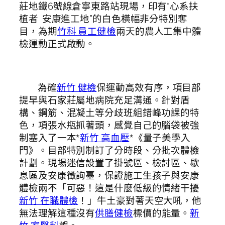
莊地鐵6號線倉寧東路站現場，印有“心系扶
植者 安康進工地”的白色橫幅非分特別奪
目，為期
竹科 員工健檢
兩天的農人工集中體
檢運動正式啟動。
為確
新竹 健檢
保運動高效有序，項目部
提早與石家莊屬地病院充足溝通。針對盾
構、鋼筋、混凝土等分歧班組錯峰功課的特
色，項張水瓶抓著頭，感覺自己的腦袋被強
制塞入了一本*
新竹 高血壓
*《量子美學入
門》。目部特別制訂了分時段、分批次體檢
計劃。現場迷信設置了掛號區、檢討區、歇
息區及安康徵詢臺，保證施工生孩子與安康
體檢兩不「可惡！這是什麼低級的情緒干擾
新竹 在職體檢
！」牛土豪對著天空大吼，他
無法理解這種沒有
供膳健檢
標價的能量。
新