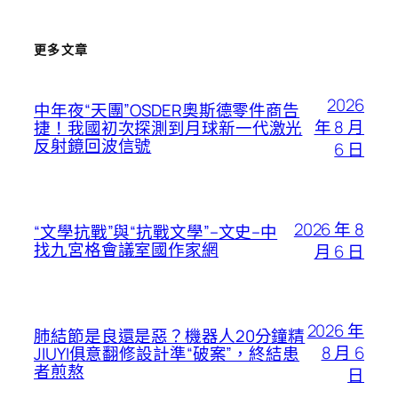
更多文章
2026
中年夜“天團”OSDER奧斯德零件商告
年 8 月
捷！我國初次探測到月球新一代激光
反射鏡回波信號
6 日
2026 年 8
“文學抗戰”與“抗戰文學”–文史–中
找九宮格會議室國作家網
月 6 日
2026 年
肺結節是良還是惡？機器人20分鐘精
8 月 6
JIUYI俱意翻修設計準“破案”，終結患
者煎熬
日