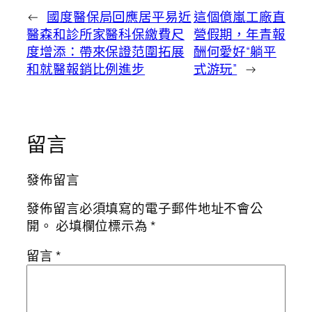
←
國度醫保局回應居平易近
這個億嵐工廠直
醫森和診所家醫科保繳費尺
營假期，年青報
度增添：帶來保證范圍拓展
酬何愛好“躺平
和就醫報銷比例進步
式游玩”
→
留言
發佈留言
發佈留言必須填寫的電子郵件地址不會公
開。
必填欄位標示為
*
留言
*