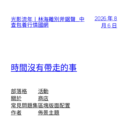
2026 年 8
光影流年丨林海離別斧鋸聲_中
查包養行情國網
月 6 日
時間沒有帶走的事
部落格
活動
關於
商店
常見問題集
區塊版面配置
作者
佈景主題