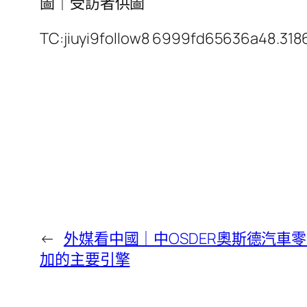
圖｜受訪者供圖
TC:jiuyi9follow8 6999fd65636a48.318
←
外媒看中國｜中OSDER奧斯德汽車
加的主要引擎