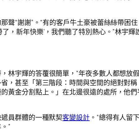
那聲“謝謝”。“有的客戶牛土豪被蕾絲絲帶困
勞了，新年快樂’，我們聽了特別熱心。”林宇
時，林宇輝的答覆很簡單，“年夜多數人都想放
外省，甚至「第三階段：時間與空間的絕對對稱
檯的黃金分割點上。」在北邊很遠的處所，他們
快遞員群體的一種默契
客變設計
。“總得有人留
。”