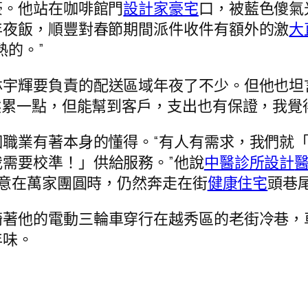
豪。他站在咖啡館門
設計家豪宅
口，被藍色傻氣
年夜飯，順豐對春節期間派件收件有額外的激
大
熱的。”
林宇輝要負責的配送區域年夜了不少。但他也坦
然累一點，但能幫到客戶，支出也有保證，我覺
職業有著本身的懂得。“有人有需求，我們就
我需要校準！」供給服務。”他說
中醫診所設計
意在萬家團圓時，仍然奔走在街
健康住宅
頭巷
騎著他的電動三輪車穿行在越秀區的老街冷巷，
年味。