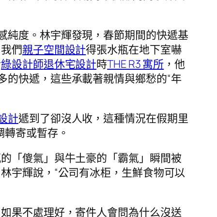
感純度。林宇輝發現，春節期間的快遞基
，我們
親子空間設計
得張水瓶在地下室嚇
話
綠設計師
退休宅設計
時
THE R3 寓所
，他
多的快遞，這些承載著親情與鄉愁的“年
設計
遞到了卻沒人收，這種情況在假期里
調轉寄或暫存。
瓶的「傻氣」與牛土豪的「霸氣」瞬間被
”林宇輝說，“公司有冰柜，生鮮食物可以
“如果不處理好，寄件人會問為什么沒送