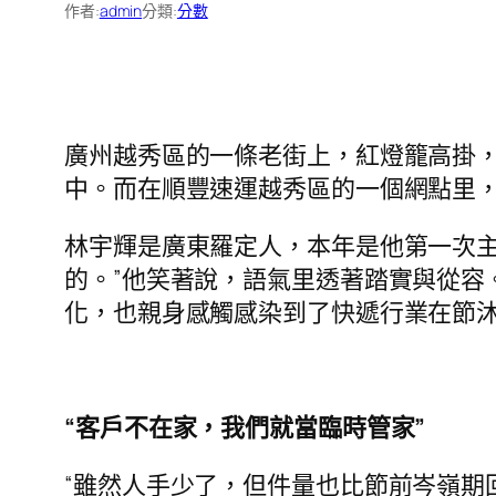
作者:
admin
分類:
分數
廣州越秀區的一條老街上，紅燈籠高掛
中。而在順豐速運越秀區的一個網點里
林宇輝是廣東羅定人，本年是他第一次主
的。”他笑著說，語氣里透著踏實與從容
化，也親身感觸感染到了快遞行業在節
“客戶不在家，我們就當臨時管家”
“雖然人手少了，但件量也比節前岑嶺期