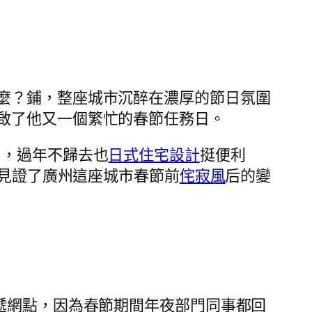
麼？鋪，整座城市沉醉在濃厚的節日氛圍
啟了他又一個繁忙的春節任務日。
州，過年不歸去也
日式住宅設計
挺便利
他見證了廣州這座城市春節前
侘寂風
后的變
遞網點，因為春節期間年夜部門同事都回