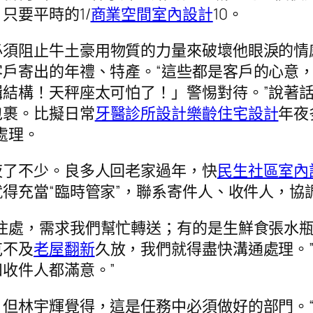
只要平時的1/
商業空間室內設計
10。
必須阻止牛土豪用物質的力量來破壞他眼淚的情
戶寄出的年禮、特產。“這些都是客戶的心意
結構！天秤座太可怕了！」警惕對待。”說著
包裹。比擬日常
牙醫診所設計
樂齡住宅設計
年夜
處理。
夜了不少。良多人回老家過年，快
民生社區室內
得充當“臨時管家”，聯系寄件人、收件人，協
住處，需求我們幫忙轉送；有的是生鮮食張水
克不及
老屋翻新
久放，我們就得盡快溝通處理。
收件人都滿意。”
但林宇輝覺得，這是任務中必須做好的部門。