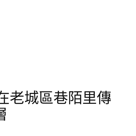
行在老城區巷陌里傳
層