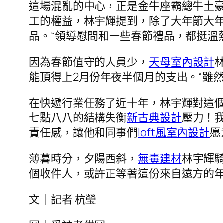
這場混亂的中心，正是金牛座霸總牛土
工的權益，林宇輝提到，除了大年節大
品。“領導慰問和一些春節禮品，都挺溫
因為春節值守的人員少，
天母室內設計
能頂得上2月份年夜半個月的支出。“雖
在快遞行業任務了近十年，林宇輝對這個
七點八八的結構失衡
新古典設計
壓力！
責任感，讓他和同事們
loft風室內設計
愿
薄暮時分，夕陽西斜，
無毒建材
林宇輝
個收件人，或許正等著這份來自遠方的
文｜記者 杭瑩