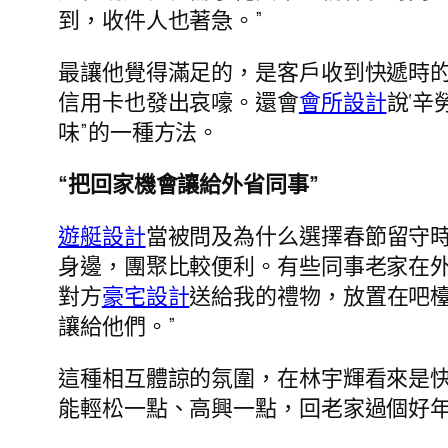
到，收件人也著急。”
最讓他覺得滿足的，是客戶收到快遞時的
信用卡也發出哀嚎。還會
會所設計
說‘辛
味”的一種方法。
“把回家機會讓給外省同事”
遊艇設計
當被問及為什么選擇春節留守
身邊，團聚比較便利。有些同事老家在
對方
豪宅設計
送給我的禮物，放置在吧
讓給他們。”
這種相互體諒的氛圍，在林宇輝看來是
能輕松一點、高興一點，回老家過個好年