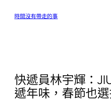
跳
至
時間沒有帶走的事
主
要
內
容
快遞員林宇輝：JI
遞年味，春節也選