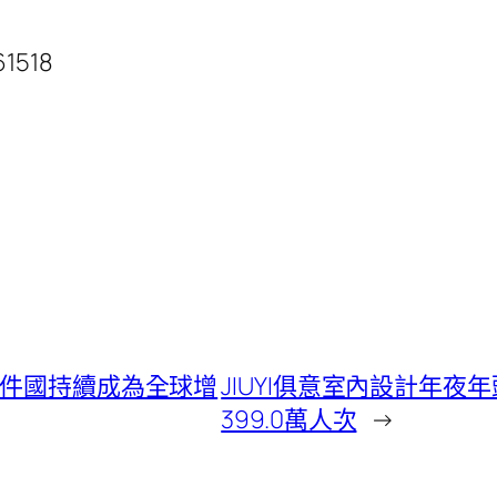
61518
零件國持續成為全球增
JIUYI俱意室內設計年
399.0萬人次
→