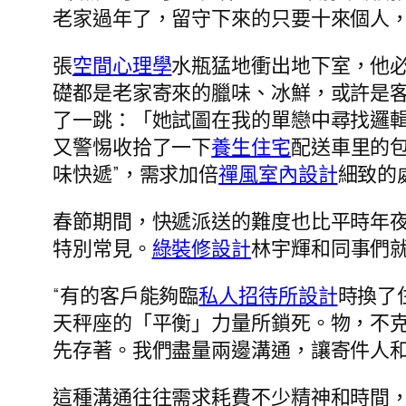
老家過年了，留守下來的只要十來個人，
張
空間心理學
水瓶猛地衝出地下室，他
礎都是老家寄來的臘味、冰鮮，或許是客
了一跳：「她試圖在我的單戀中尋找邏輯
又警惕收拾了一下
養生住宅
配送車里的
味快遞”，需求加倍
禪風室內設計
細致的
春節期間，快遞派送的難度也比平時年
特別常見。
綠裝修設計
林宇輝和同事們就
“有的客戶能夠臨
私人招待所設計
時換了
天秤座的「平衡」力量所鎖死。物，不
先存著。我們盡量兩邊溝通，讓寄件人和
這種溝通往往需求耗費不少精神和時間，